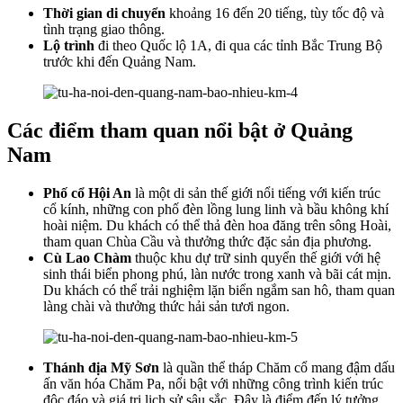
Thời gian di chuyển
khoảng 16 đến 20 tiếng, tùy tốc độ và
tình trạng giao thông.
Lộ trình
đi theo Quốc lộ 1A, đi qua các tỉnh Bắc Trung Bộ
trước khi đến Quảng Nam.
Các điểm tham quan nổi bật ở Quảng
Nam
Phố cổ Hội An
là một di sản thế giới nổi tiếng với kiến trúc
cổ kính, những con phố đèn lồng lung linh và bầu không khí
hoài niệm. Du khách có thể thả đèn hoa đăng trên sông Hoài,
tham quan Chùa Cầu và thưởng thức đặc sản địa phương.
Cù Lao Chàm
thuộc khu dự trữ sinh quyển thế giới với hệ
sinh thái biển phong phú, làn nước trong xanh và bãi cát mịn.
Du khách có thể trải nghiệm lặn biển ngắm san hô, tham quan
làng chài và thưởng thức hải sản tươi ngon.
Thánh địa Mỹ Sơn
là quần thể tháp Chăm cổ mang đậm dấu
ấn văn hóa Chăm Pa, nổi bật với những công trình kiến trúc
độc đáo và giá trị lịch sử sâu sắc. Đây là điểm đến lý tưởng