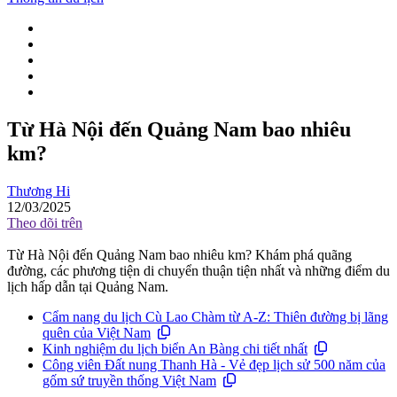
Từ Hà Nội đến Quảng Nam bao nhiêu
km?
Thương Hi
12/03/2025
Theo dõi trên
Từ Hà Nội đến Quảng Nam bao nhiêu km? Khám phá quãng
đường, các phương tiện di chuyển thuận tiện nhất và những điểm du
lịch hấp dẫn tại Quảng Nam.
Cẩm nang du lịch Cù Lao Chàm từ A-Z: Thiên đường bị lãng
quên của Việt Nam
Kinh nghiệm du lịch biển An Bàng chi tiết nhất
Công viên Đất nung Thanh Hà - Vẻ đẹp lịch sử 500 năm của
gốm sứ truyền thống Việt Nam