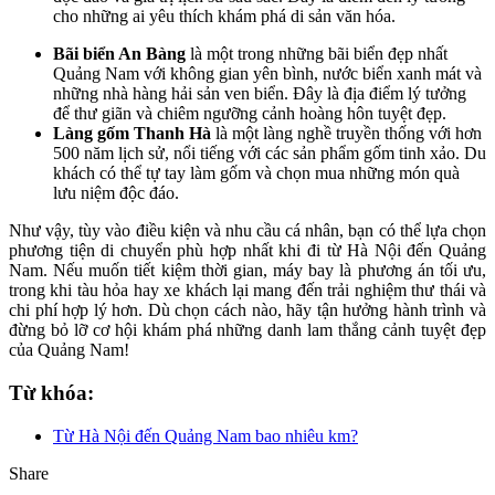
cho những ai yêu thích khám phá di sản văn hóa.
Bãi biển An Bàng
là một trong những bãi biển đẹp nhất
Quảng Nam với không gian yên bình, nước biển xanh mát và
những nhà hàng hải sản ven biển. Đây là địa điểm lý tưởng
để thư giãn và chiêm ngưỡng cảnh hoàng hôn tuyệt đẹp.
Làng gốm Thanh Hà
là một làng nghề truyền thống với hơn
500 năm lịch sử, nổi tiếng với các sản phẩm gốm tinh xảo. Du
khách có thể tự tay làm gốm và chọn mua những món quà
lưu niệm độc đáo.
Như vậy, tùy vào điều kiện và nhu cầu cá nhân, bạn có thể lựa chọn
phương tiện di chuyển phù hợp nhất khi đi từ Hà Nội đến Quảng
Nam. Nếu muốn tiết kiệm thời gian, máy bay là phương án tối ưu,
trong khi tàu hỏa hay xe khách lại mang đến trải nghiệm thư thái và
chi phí hợp lý hơn. Dù chọn cách nào, hãy tận hưởng hành trình và
đừng bỏ lỡ cơ hội khám phá những danh lam thắng cảnh tuyệt đẹp
của Quảng Nam!
Từ khóa:
Từ Hà Nội đến Quảng Nam bao nhiêu km?
Share