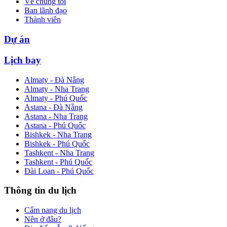
Về chúng tôi
Ban lãnh đạo
Thành viên
Dự án
Lịch bay
Almaty - Đà Nẵng
Almaty - Nha Trang
Almaty - Phú Quốc
Astana - Đà Nẵng
Astana - Nha Trang
Astana - Phú Quốc
Bishkek - Nha Trang
Bishkek - Phú Quốc
Tashkent - Nha Trang
Tashkent - Phú Quốc
Đài Loan - Phú Quốc
Thông tin du lịch
Cẩm nang du lịch
Nên ở đâu?