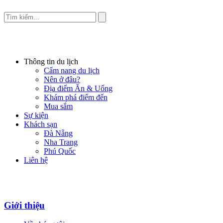
Thông tin du lịch
Cẩm nang du lịch
Nên ở đâu?
Địa điểm Ăn & Uống
Khám phá điểm đến
Mua sắm
Sự kiện
Khách sạn
Đà Nẵng
Nha Trang
Phú Quốc
Liên hệ
Giới thiệu