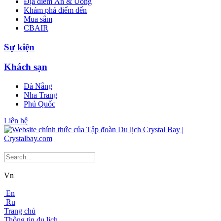
Địa điểm Ăn & Uống
Khám phá điểm đến
Mua sắm
CBAIR
Sự kiện
Khách sạn
Đà Nẵng
Nha Trang
Phú Quốc
Liên hệ
Vn
En
Ru
Trang chủ
Thông tin du lịch