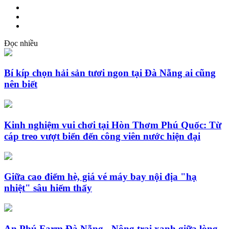
Đọc nhiều
Bí kíp chọn hải sản tươi ngon tại Đà Nẵng ai cũng
nên biết
Kinh nghiệm vui chơi tại Hòn Thơm Phú Quốc: Từ
cáp treo vượt biển đến công viên nước hiện đại
Giữa cao điểm hè, giá vé máy bay nội địa "hạ
nhiệt" sâu hiếm thấy
An Phú Farm Đà Nẵng - Nông trại xanh giữa lòng