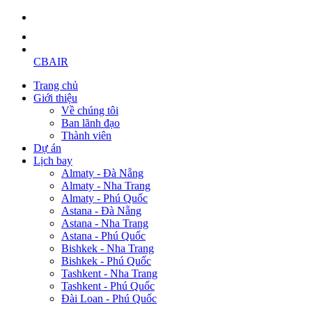
CBAIR
Trang chủ
Giới thiệu
Về chúng tôi
Ban lãnh đạo
Thành viên
Dự án
Lịch bay
Almaty - Đà Nẵng
Almaty - Nha Trang
Almaty - Phú Quốc
Astana - Đà Nẵng
Astana - Nha Trang
Astana - Phú Quốc
Bishkek - Nha Trang
Bishkek - Phú Quốc
Tashkent - Nha Trang
Tashkent - Phú Quốc
Đài Loan - Phú Quốc