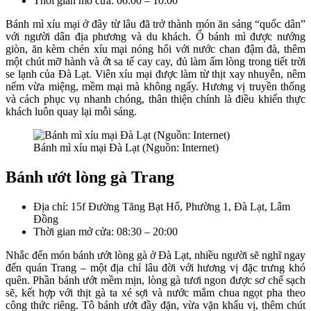
Thời gian mở cửa: 06:00 – 10:00
Bánh mì xíu mại ở đây từ lâu đã trở thành món ăn sáng “quốc dân”
với người dân địa phương và du khách. Ổ bánh mì được nướng
giòn, ăn kèm chén xíu mại nóng hổi với nước chan đậm đà, thêm
một chút mỡ hành và ớt sa tế cay cay, đủ làm ấm lòng trong tiết trời
se lạnh của Đà Lạt. Viên xíu mại được làm từ thịt xay nhuyễn, nêm
nếm vừa miệng, mềm mại mà không ngấy. Hương vị truyền thống
và cách phục vụ nhanh chóng, thân thiện chính là điều khiến thực
khách luôn quay lại mỗi sáng.
Bánh mì xíu mại Đà Lạt (Nguồn: Internet)
Bánh ướt lòng gà Trang
Địa chỉ: 15f Đường Tăng Bạt Hổ, Phường 1, Đà Lạt, Lâm
Đồng
Thời gian mở cửa: 08:30 – 20:00
Nhắc đến món bánh ướt lòng gà ở Đà Lạt, nhiều người sẽ nghĩ ngay
đến quán Trang – một địa chỉ lâu đời với hương vị đặc trưng khó
quên. Phần bánh ướt mềm mịn, lòng gà tươi ngon được sơ chế sạch
sẽ, kết hợp với thịt gà ta xé sợi và nước mắm chua ngọt pha theo
công thức riêng. Tô bánh ướt đầy đặn, vừa vặn khẩu vị, thêm chút