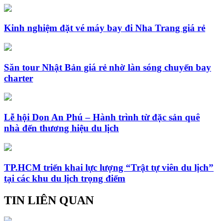
Kinh nghiệm đặt vé máy bay đi Nha Trang giá rẻ
Săn tour Nhật Bản giá rẻ nhờ làn sóng chuyến bay
charter
Lễ hội Don An Phú – Hành trình từ đặc sản quê
nhà đến thương hiệu du lịch
TP.HCM triển khai lực lượng “Trật tự viên du lịch”
tại các khu du lịch trọng điểm
TIN LIÊN QUAN