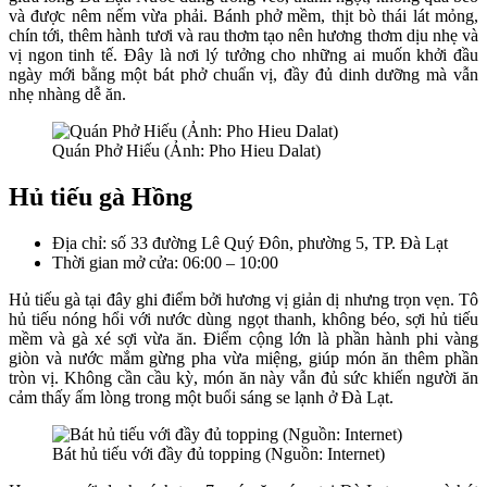
và được nêm nếm vừa phải. Bánh phở mềm, thịt bò thái lát mỏng,
chín tới, thêm hành tươi và rau thơm tạo nên hương thơm dịu nhẹ và
vị ngon tinh tế. Đây là nơi lý tưởng cho những ai muốn khởi đầu
ngày mới bằng một bát phở chuẩn vị, đầy đủ dinh dưỡng mà vẫn
nhẹ nhàng dễ ăn.
Quán Phở Hiếu (Ảnh: Pho Hieu Dalat)
Hủ tiếu gà Hồng
Địa chỉ: số 33 đường Lê Quý Đôn, phường 5, TP. Đà Lạt
Thời gian mở cửa: 06:00 – 10:00
Hủ tiếu gà tại đây ghi điểm bởi hương vị giản dị nhưng trọn vẹn. Tô
hủ tiếu nóng hổi với nước dùng ngọt thanh, không béo, sợi hủ tiếu
mềm và gà xé sợi vừa ăn. Điểm cộng lớn là phần hành phi vàng
giòn và nước mắm gừng pha vừa miệng, giúp món ăn thêm phần
tròn vị. Không cần cầu kỳ, món ăn này vẫn đủ sức khiến người ăn
cảm thấy ấm lòng trong một buổi sáng se lạnh ở Đà Lạt.
Bát hủ tiếu với đầy đủ topping (Nguồn: Internet)