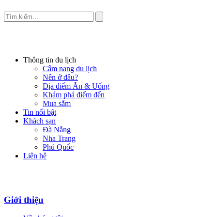
Thông tin du lịch
Cẩm nang du lịch
Nên ở đâu?
Địa điểm Ăn & Uống
Khám phá điểm đến
Mua sắm
Tin nổi bật
Khách sạn
Đà Nẵng
Nha Trang
Phú Quốc
Liên hệ
Giới thiệu