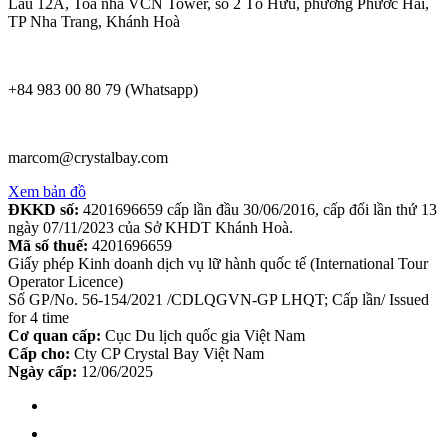
Lầu 12A, Toà nhà VCN Tower, số 2 Tố Hữu, phường Phước Hải,
TP Nha Trang, Khánh Hoà
+84 983 00 80 79 (Whatsapp)
marcom@crystalbay.com
Xem bản đồ
ĐKKD số:
4201696659 cấp lần đầu 30/06/2016, cấp đổi lần thứ 13
ngày 07/11/2023 của Sở KHDT Khánh Hoà.
Mã số thuế:
4201696659
Giấy phép Kinh doanh dịch vụ lữ hành quốc tế (International Tour
Operator Licence)
Số GP/No. 56-154/2021 /CDLQGVN-GP LHQT; Cấp lần/ Issued
for 4 time
Cơ quan cấp:
Cục Du lịch quốc gia Việt Nam
Cấp cho:
Cty CP Crystal Bay Việt Nam
Ngày cấp:
12/06/2025