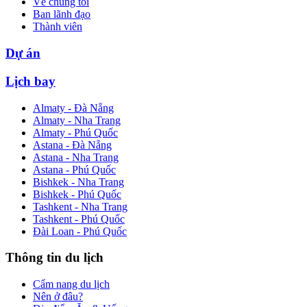
Về chúng tôi
Ban lãnh đạo
Thành viên
Dự án
Lịch bay
Almaty - Đà Nẵng
Almaty - Nha Trang
Almaty - Phú Quốc
Astana - Đà Nẵng
Astana - Nha Trang
Astana - Phú Quốc
Bishkek - Nha Trang
Bishkek - Phú Quốc
Tashkent - Nha Trang
Tashkent - Phú Quốc
Đài Loan - Phú Quốc
Thông tin du lịch
Cẩm nang du lịch
Nên ở đâu?