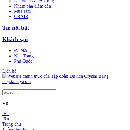
Địa điểm Ăn & Uống
Khám phá điểm đến
Mua sắm
CBAIR
Tin nổi bật
Khách sạn
Đà Nẵng
Nha Trang
Phú Quốc
Liên hệ
Vn
En
Ru
Trang chủ
Thông tin du lịch