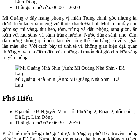
Lâm Đồng
Thời gian mở cửa: 06:00 – 20:00
Mì Quảng ở đây mang phong vị miền Trung chính gốc nhưng lại
được biến tấu vừa miệng với thực khách Đà Lạt. Một tô mì đầy đặn
gồm sợi mì vàng, thịt heo, tôm, trứng và đậu phộng rang giòn, ăn
kèm với rau sống và bánh tráng nướng. Nước dùng sánh nhẹ, đậm
đà nhưng không quá béo, tạo nên tổng thể cân bằng cả về vị giác
lẫn màu sắc. Với cách bày trí tinh tế và không gian hiện đại, quán
thường xuyên là điểm đến của những ai muốn đổi gió cho bữa sáng
truyền thống.
Mì Quảng Nhà Shin (Ảnh: Mì Quảng Nhà Shin - Đà
Lạt)
Phở Hiếu
Địa chỉ: 103 Nguyễn Văn Trỗi Phường 2, Đoạn 2, dốc chùa,
Đà Lạt, Lâm Đồng
Thời gian mở cửa: 06:30 – 20:30
Phở Hiếu nổi tiếng nhờ giữ được hương vị phở Bắc truyền thống
giữa lòng Đà Lạt. Nước dùng trong veo, thanh ngọt, không quá béo