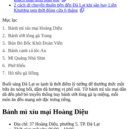
2 cách di chuyển thuận tiện đến Đà Lạt khi sân bay Liên
Khương tạm thời đóng cửa 6 tháng
Mục lục
1.
Bánh mì xíu mại Hoàng Diệu
2.
Bánh ướt lòng gà Trang
3.
Bún Bò Bốc Khói Đoàn Viên
4.
Bánh canh cá lóc An
5.
Mì Quảng Nhà Shin
6.
Phở Hiếu
7.
Hủ tiếu gà Hồng
Buổi sáng Đà Lạt se lạnh là thời điểm lý tưởng để thưởng thức một
bữa ăn nóng hổi, đậm đà hương vị phố núi. Từ bánh mì xíu mại dân
dã đến phở bò truyền thống hay bánh ướt lòng gà lạ miệng, mỗi
món ăn đều mang nét đặc trưng riêng.
Bánh mì xíu mại Hoàng Diệu
Địa chỉ: 37 Hoàng Diệu, phường 5, TP. Đà Lạt