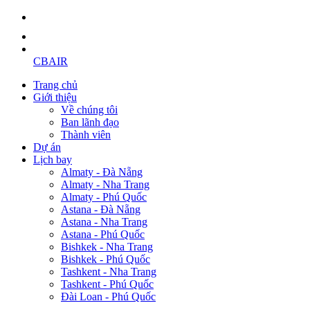
CBAIR
Trang chủ
Giới thiệu
Về chúng tôi
Ban lãnh đạo
Thành viên
Dự án
Lịch bay
Almaty - Đà Nẵng
Almaty - Nha Trang
Almaty - Phú Quốc
Astana - Đà Nẵng
Astana - Nha Trang
Astana - Phú Quốc
Bishkek - Nha Trang
Bishkek - Phú Quốc
Tashkent - Nha Trang
Tashkent - Phú Quốc
Đài Loan - Phú Quốc