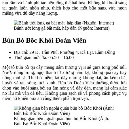
rau răm và hành phi tạo nên tổng thể hài hòa. Không khí buổi sáng
tại quán luôn nhộn nhịp, thích hợp cho một bữa sáng vừa ngon
miệng vừa đủ đầy năng lượng.
Bánh ướt lòng gà bắt mắt, hấp dẫn (Nguồn: Internet)
Bún Bò Bốc Khói Đoàn Viên
Địa chỉ: 29 Đ. Trần Phú, Phường 4, Đà Lạt, Lâm Đồng
Thời gian mở cửa: 05:50 – 16:00
Một tô bún bò tại đây mang đậm hương vị Huế giữa lòng phố núi.
Nước dùng trong, ngọt thanh từ xương hầm kỹ, không quá cay hay
nồng mùi sả. Thịt bò mềm, lát dày nhưng không dai, ăn kèm chả,
huyết và rau sống tươi xanh. Bún bò Đoàn Viên thường được lựa
chọn vào buổi sáng bởi sự ấm nóng và đầy đặn, mang lại cảm giác
no lâu mà vẫn dễ tiêu. Không gian sạch sẽ và phong cách phục vụ
niềm nở khiến bữa ăn càng thêm phần trọn vẹn.
Không gian bên ngoài quán bún bò Bốc Khói (Ảnh:
Bún Bò Bốc Khói Đoàn Viên)