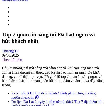
Top 7 quán ăn sáng tại Đà Lạt ngon và
hút khách nhất
Thương Hi
09/06/2025
Theo dõi trên
Đà Lạt không chỉ nổi tiếng với cảnh đẹp và khí hậu lãng mạn mà
còn là thiên đường ẩm thực, đặc biệt là các món ăn sáng. Để khởi
đầu ngày mới thật trọn vẹn, đừng bỏ lỡ top 7 quán ăn sáng ngon và
hút khách nhất – nơi mang đến bữa sáng đậm vị, ấm áp và đầy năng
lượng.
7 con dốc ở Đà Lạt đẹp mê như cảnh phim Hàn, ai cũng
muốn check-in
Du lịch Đà Lạt 2 ngày 1 đêm nên đi đâu? Top 7 địa điểm hút
khách nhất định phải ghé