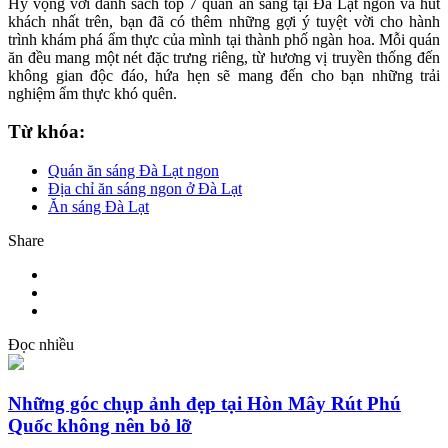
Hy vọng với danh sách top 7 quán ăn sáng tại Đà Lạt ngon và hút
khách nhất trên, bạn đã có thêm những gợi ý tuyệt vời cho hành
trình khám phá ẩm thực của mình tại thành phố ngàn hoa. Mỗi quán
ăn đều mang một nét đặc trưng riêng, từ hương vị truyền thống đến
không gian độc đáo, hứa hẹn sẽ mang đến cho bạn những trải
nghiệm ẩm thực khó quên.
Từ khóa:
Quán ăn sáng Đà Lạt ngon
Địa chỉ ăn sáng ngon ở Đà Lạt
Ăn sáng Đà Lạt
Share
Đọc nhiều
Những góc chụp ảnh đẹp tại Hòn Mây Rút Phú
Quốc không nên bỏ lỡ