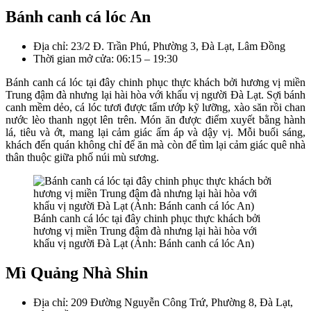
Bánh canh cá lóc An
Địa chỉ: 23/2 Đ. Trần Phú, Phường 3, Đà Lạt, Lâm Đồng
Thời gian mở cửa: 06:15 – 19:30
Bánh canh cá lóc tại đây chinh phục thực khách bởi hương vị miền
Trung đậm đà nhưng lại hài hòa với khẩu vị người Đà Lạt. Sợi bánh
canh mềm dẻo, cá lóc tươi được tẩm ướp kỹ lưỡng, xào săn rồi chan
nước lèo thanh ngọt lên trên. Món ăn được điểm xuyết bằng hành
lá, tiêu và ớt, mang lại cảm giác ấm áp và dậy vị. Mỗi buổi sáng,
khách đến quán không chỉ để ăn mà còn để tìm lại cảm giác quê nhà
thân thuộc giữa phố núi mù sương.
Bánh canh cá lóc tại đây chinh phục thực khách bởi
hương vị miền Trung đậm đà nhưng lại hài hòa với
khẩu vị người Đà Lạt (Ảnh: Bánh canh cá lóc An)
Mì Quảng Nhà Shin
Địa chỉ: 209 Đường Nguyễn Công Trứ, Phường 8, Đà Lạt,