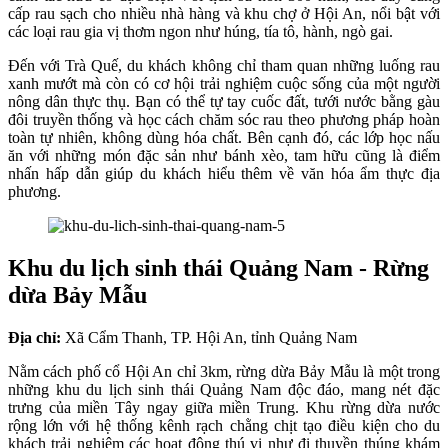
cấp rau sạch cho nhiều nhà hàng và khu chợ ở Hội An, nổi bật với
các loại rau gia vị thơm ngon như húng, tía tô, hành, ngò gai.
Đến với Trà Quế, du khách không chỉ tham quan những luống rau
xanh mướt mà còn có cơ hội trải nghiệm cuộc sống của một người
nông dân thực thụ. Bạn có thể tự tay cuốc đất, tưới nước bằng gàu
đôi truyền thống và học cách chăm sóc rau theo phương pháp hoàn
toàn tự nhiên, không dùng hóa chất. Bên cạnh đó, các lớp học nấu
ăn với những món đặc sản như bánh xèo, tam hữu cũng là điểm
nhấn hấp dẫn giúp du khách hiểu thêm về văn hóa ẩm thực địa
phương.
Khu du lịch sinh thái Quảng Nam - Rừng
dừa Bảy Mẫu
Địa chỉ:
Xã Cẩm Thanh, TP. Hội An, tỉnh Quảng Nam
Nằm cách phố cổ Hội An chỉ 3km, rừng dừa Bảy Mẫu là một trong
những khu du lịch sinh thái Quảng Nam độc đáo, mang nét đặc
trưng của miền Tây ngay giữa miền Trung. Khu rừng dừa nước
rộng lớn với hệ thống kênh rạch chằng chịt tạo điều kiện cho du
khách trải nghiệm các hoạt động thú vị như đi thuyền thúng khám