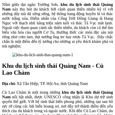
Nằm giữa đại ngàn Trường Sơn,
khu du lịch sinh thái Quảng
Nam
này thu hút du khách bởi cảnh quan thiên nhiên kỳ vĩ với
những dãy núi đá sừng sững, hệ thống hang động huyền bí và thác
nước trắng xóa. Điểm nhấn của Cổng Trời Đông Giang là Hang
Ngọc với thạch nhũ hàng triệu năm tuổi và thác Tà Vạc mát lạnh.
Ngoài việc tham quan cảnh sắc thiên nhiên, du khách còn có thể tìm
hiểu văn hóa của người Cơ Tu, thưởng thức các món đặc sản núi
rừng như cơm lam, thịt nướng ống tre hay rượu Tà Vạc. Đây chắc
chắn là một điểm đến lý tưởng cho những ai yêu thích khám phá và
trải nghiệm.
Khu du lịch sinh thái Quảng Nam - Cù
Lao Chàm
Địa chỉ:
Xã Tân Hiệp, TP. Hội An, tỉnh Quảng Nam
Cù Lao Chàm là một trong những
khu du lịch sinh thái Quảng
Nam
nổi bật nhất, được UNESCO công nhận là Khu dự trữ sinh
quyển thế giới. Với hệ sinh thái biển phong phú, những rạn san hô
rực rỡ cùng các bãi biển hoang sơ, nơi đây trở thành điểm đến yêu
thích của du khách trong và ngoài nước. Khi đến Cù Lao Chàm, du