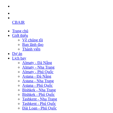
CBAIR
Trang chủ
Giới thiệu
Về chúng tôi
Ban lãnh đạo
Thành viên
Dự án
Lịch bay
Almaty - Đà Nẵng
Almaty - Nha Trang
Almaty - Phú Quốc
Astana - Đà Nẵng
Astana - Nha Trang
Astana - Phú Quốc
Bishkek - Nha Trang
Bishkek - Phú Quốc
Tashkent - Nha Trang
Tashkent - Phú Quốc
Đài Loan - Phú Quốc