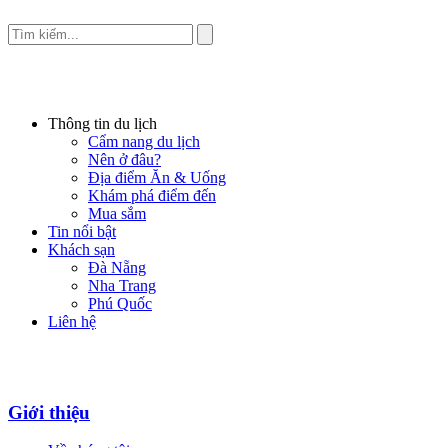
Thông tin du lịch
Cẩm nang du lịch
Nên ở đâu?
Địa điểm Ăn & Uống
Khám phá điểm đến
Mua sắm
Tin nổi bật
Khách sạn
Đà Nẵng
Nha Trang
Phú Quốc
Liên hệ
Giới thiệu