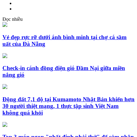
Đọc nhiều
Vẻ đẹp rực rỡ dưới ánh bình minh tại chợ cá sầm
uất của Đà Nẵng
Check-in cánh đồng điện gió Đầm Nại giữa miền
nắng gió
Động đất 7,1 độ tại Kumamoto Nhật Bản khiến hơn
30 người thiệt mạng, 1 thực tập sinh Việt Nam
không quá khỏi
Top 3 món ngon "nhất định phải thử" để cảm nhận