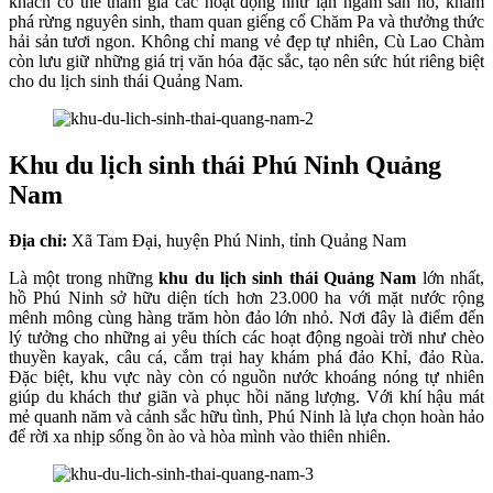
khách có thể tham gia các hoạt động như lặn ngắm san hô, khám
phá rừng nguyên sinh, tham quan giếng cổ Chăm Pa và thưởng thức
hải sản tươi ngon. Không chỉ mang vẻ đẹp tự nhiên, Cù Lao Chàm
còn lưu giữ những giá trị văn hóa đặc sắc, tạo nên sức hút riêng biệt
cho du lịch sinh thái Quảng Nam.
Khu du lịch sinh thái Phú Ninh Quảng
Nam
Địa chỉ:
Xã Tam Đại, huyện Phú Ninh, tỉnh Quảng Nam
Là một trong những
khu du lịch sinh thái Quảng Nam
lớn nhất,
hồ Phú Ninh sở hữu diện tích hơn 23.000 ha với mặt nước rộng
mênh mông cùng hàng trăm hòn đảo lớn nhỏ. Nơi đây là điểm đến
lý tưởng cho những ai yêu thích các hoạt động ngoài trời như chèo
thuyền kayak, câu cá, cắm trại hay khám phá đảo Khỉ, đảo Rùa.
Đặc biệt, khu vực này còn có nguồn nước khoáng nóng tự nhiên
giúp du khách thư giãn và phục hồi năng lượng. Với khí hậu mát
mẻ quanh năm và cảnh sắc hữu tình, Phú Ninh là lựa chọn hoàn hảo
để rời xa nhịp sống ồn ào và hòa mình vào thiên nhiên.