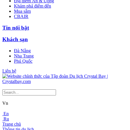
Địa điểm Ăn & Uống
Khám phá điểm đến
Mua sắm
CBAIR
Tin nổi bật
Khách sạn
Đà Nẵng
Nha Trang
Phú Quốc
Liên hệ
Vn
En
Ru
Trang chủ
Thông tin du lịch