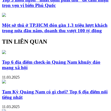
trọn vẹn vị biển Phú Quốc
Một sở thú ở TP.HCM đón gần 1,3 triệu lượt khách
trong nửa đầu năm, doanh thu vượt 100 tỷ đồng
TIN LIÊN QUAN
Top 6 địa điểm check-in Quảng Nam khuấy đảo
mạng xã hội
11.03.2025
Tam Kỳ Quảng Nam có gì chơi? Top 6 địa điểm nổi
tiếng nhất
11.03.2025