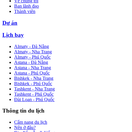
Về chúng tôi
Ban lãnh đạo
Thành viên
Dự án
Lịch bay
Almaty - Đà Nẵng
Almaty - Nha Trang
Almaty - Phú Quốc
Astana - Đà Nẵng
Astana - Nha Trang
Astana - Phú Quốc
Bishkek - Nha Trang
Bishkek - Phú Quốc
Tashkent - Nha Trang
Tashkent - Phú Quốc
Đài Loan - Phú Quốc
Thông tin du lịch
Cẩm nang du lịch
Nên ở đâu?