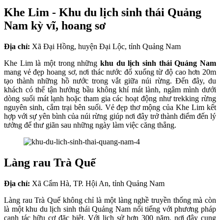
Khe Lim - Khu du lịch sinh thái Quảng
Nam kỳ vĩ, hoang sơ
Địa chỉ:
Xã Đại Hồng, huyện Đại Lộc, tỉnh Quảng Nam
Khe Lim là một trong những
khu du lịch sinh thái Quảng Nam
mang vẻ đẹp hoang sơ, nơi thác nước đổ xuống từ độ cao hơn 20m
tạo thành những hồ nước trong vắt giữa núi rừng. Đến đây, du
khách có thể tận hưởng bầu không khí mát lành, ngâm mình dưới
dòng suối mát lạnh hoặc tham gia các hoạt động như trekking rừng
nguyên sinh, cắm trại bên suối. Vẻ đẹp thơ mộng của Khe Lim kết
hợp với sự yên bình của núi rừng giúp nơi đây trở thành điểm đến lý
tưởng để thư giãn sau những ngày làm việc căng thẳng.
Làng rau Trà Quế
Địa chỉ:
Xã Cẩm Hà, TP. Hội An, tỉnh Quảng Nam
Làng rau Trà Quế không chỉ là một làng nghề truyền thống mà còn
là một khu du lịch sinh thái Quảng Nam nổi tiếng với phương pháp
canh tác hữu cơ đặc biệt. Với lịch sử hơn 300 năm, nơi đây cung