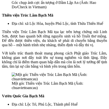
Góc chụp ảnh cực ấn tượng ở Đầm Lập An (Ảnh: Hao
Do/Check in Vietnam)
Thiền viện Trúc Lâm Bạch Mã
Địa chỉ: xã Lộc Hòa, huyện Phú Lộc, tỉnh Thừa Thiên Huế
Thiền viện Trúc Lâm Bạch Mã tọa lạc trên lưng chừng núi Linh
Sơn, được bao quanh bởi rừng nguyên sinh và hồ Truồi thơ mộng.
Để đến được thiền viện, du khách sẽ phải di chuyển bằng thuyền
qua hồ – một hành trình nhẹ nhàng, thiền định và đầy thi vị.
Với kiến trúc thanh thoát mang phong cách Phật giáo Trúc Lâm,
không gian nơi đây toát lên sự trang nghiêm và tĩnh lặng. Đây
không chỉ là điểm tham quan hấp dẫn mà còn là nơi lý tưởng để tịnh
tâm, tìm lại sự cân bằng và bình yên trong tâm hồn.
Một góc Thiền viện Trúc Lâm Bạch Mã (Ảnh:
chuaviettoancau)
Vườn Quốc Gia Bạch Mã
Địa chỉ: Lộc Trì, Phú Lộc, Thành phố Huế