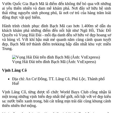
Vườn Quốc Gia Bạch Mã là điểm đến không thể bỏ qua với những
ai yêu thiên nhiên và đam mê khám phá. Nơi đây sở hữu hệ sinh
thái rừng nguyên sinh phong phú, là nơi cư trú của hàng trăm loài
động thực vật quý hiếm.
Hành trình chinh phục đỉnh Bạch Mã cao hơn 1.400m sẽ dẫn du
khách khám phá những điểm đến nổi bật như Ngũ Hồ, Thác Đỗ
Quyên và Vọng Hải Đài - mỗi địa danh đều sở hữu vẻ đẹp hoang sơ
và hùng vĩ. Với khí hậu mát mẻ quanh năm cùng cảnh quan tuyệt
đẹp, Bạch Mã trở thành điểm trekking hấp dẫn nhất khu vực miền
Trung.
Vọng Hải Đài trên đỉnh Bạch Mã (Ảnh: VnExpress)
Vịnh Lăng Cô
Địa chỉ: An Cư Đông, TT. Lăng Cô, Phú Lộc, Thành phố
Huế
Vịnh Lăng Cô, từng được tổ chức World Bays Club công nhận là
một trong những vịnh biển đẹp nhất thế giới, nổi bật với vẻ đẹp kiêu
sa: nước biển xanh trong, bãi cát trắng mịn trải dài cùng khung cảnh
thiên nhiên thơ mộng.