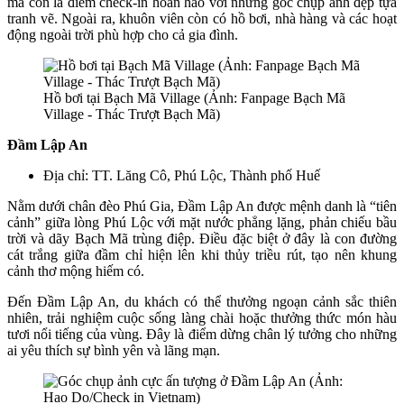
mà còn là điểm check-in hoàn hảo với những góc chụp ảnh đẹp tựa
tranh vẽ. Ngoài ra, khuôn viên còn có hồ bơi, nhà hàng và các hoạt
động ngoài trời phù hợp cho cả gia đình.
Hồ bơi tại Bạch Mã Village (Ảnh: Fanpage Bạch Mã
Village - Thác Trượt Bạch Mã)
Đầm Lập An
Địa chỉ: TT. Lăng Cô, Phú Lộc, Thành phố Huế
Nằm dưới chân đèo Phú Gia, Đầm Lập An được mệnh danh là “tiên
cảnh” giữa lòng Phú Lộc với mặt nước phẳng lặng, phản chiếu bầu
trời và dãy Bạch Mã trùng điệp. Điều đặc biệt ở đây là con đường
cát trắng giữa đầm chỉ hiện lên khi thủy triều rút, tạo nên khung
cảnh thơ mộng hiếm có.
Đến Đầm Lập An, du khách có thể thưởng ngoạn cảnh sắc thiên
nhiên, trải nghiệm cuộc sống làng chài hoặc thưởng thức món hàu
tươi nổi tiếng của vùng. Đây là điểm dừng chân lý tưởng cho những
ai yêu thích sự bình yên và lãng mạn.