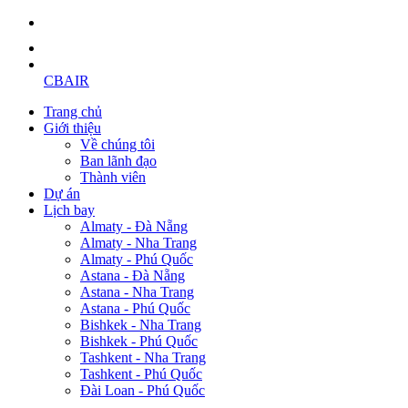
CBAIR
Trang chủ
Giới thiệu
Về chúng tôi
Ban lãnh đạo
Thành viên
Dự án
Lịch bay
Almaty - Đà Nẵng
Almaty - Nha Trang
Almaty - Phú Quốc
Astana - Đà Nẵng
Astana - Nha Trang
Astana - Phú Quốc
Bishkek - Nha Trang
Bishkek - Phú Quốc
Tashkent - Nha Trang
Tashkent - Phú Quốc
Đài Loan - Phú Quốc