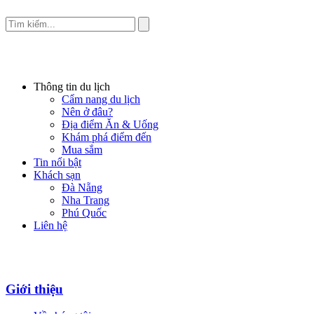
Thông tin du lịch
Cẩm nang du lịch
Nên ở đâu?
Địa điểm Ăn & Uống
Khám phá điểm đến
Mua sắm
Tin nổi bật
Khách sạn
Đà Nẵng
Nha Trang
Phú Quốc
Liên hệ
Giới thiệu