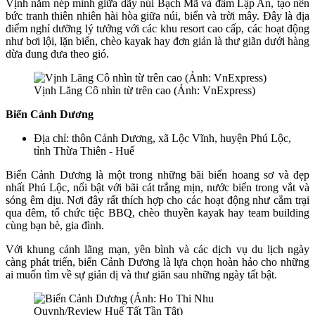
Vịnh nằm nép mình giữa dãy núi Bạch Mã và đầm Lập An, tạo nên
bức tranh thiên nhiên hài hòa giữa núi, biển và trời mây. Đây là địa
điểm nghỉ dưỡng lý tưởng với các khu resort cao cấp, các hoạt động
như bơi lội, lặn biển, chèo kayak hay đơn giản là thư giãn dưới hàng
dừa đung đưa theo gió.
Vịnh Lăng Cô nhìn từ trên cao (Ảnh: VnExpress)
Biển Cảnh Dương
Địa chỉ: thôn Cảnh Dương, xã Lộc Vĩnh, huyện Phú Lộc,
tỉnh Thừa Thiên - Huế
Biển Cảnh Dương là một trong những bãi biển hoang sơ và đẹp
nhất Phú Lộc, nổi bật với bãi cát trắng mịn, nước biển trong vắt và
sóng êm dịu. Nơi đây rất thích hợp cho các hoạt động như cắm trại
qua đêm, tổ chức tiệc BBQ, chèo thuyền kayak hay team building
cùng bạn bè, gia đình.
Với khung cảnh lãng mạn, yên bình và các dịch vụ du lịch ngày
càng phát triển, biển Cảnh Dương là lựa chọn hoàn hảo cho những
ai muốn tìm về sự giản dị và thư giãn sau những ngày tất bật.