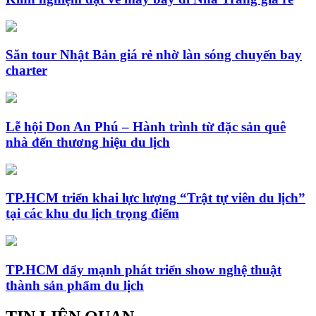
Săn tour Nhật Bản giá rẻ nhờ làn sóng chuyến bay
charter
Lễ hội Don An Phú – Hành trình từ đặc sản quê
nhà đến thương hiệu du lịch
TP.HCM triển khai lực lượng “Trật tự viên du lịch”
tại các khu du lịch trọng điểm
TP.HCM đẩy mạnh phát triển show nghệ thuật
thành sản phẩm du lịch