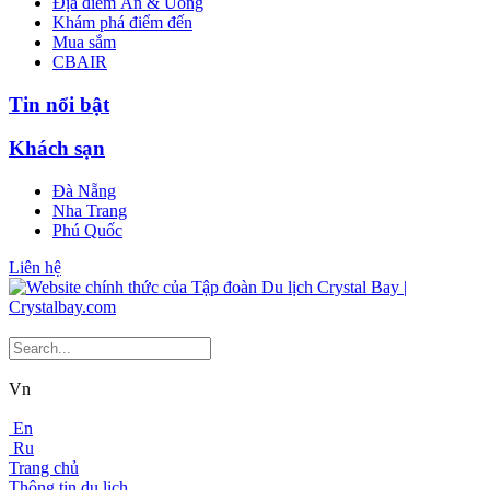
Địa điểm Ăn & Uống
Khám phá điểm đến
Mua sắm
CBAIR
Tin nổi bật
Khách sạn
Đà Nẵng
Nha Trang
Phú Quốc
Liên hệ
Vn
En
Ru
Trang chủ
Thông tin du lịch