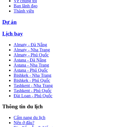
Về chúng tôi
Ban lãnh đạo
Thành viên
Dự án
Lịch bay
Almaty - Đà Nẵng
Almaty - Nha Trang
Almaty - Phú Quốc
Astana - Đà Nẵng
Astana - Nha Trang
Astana - Phú Quốc
Bishkek - Nha Trang
Bishkek - Phú Quốc
Tashkent - Nha Trang
Tashkent - Phú Quốc
Đài Loan - Phú Quốc
Thông tin du lịch
Cẩm nang du lịch
Nên ở đâu?