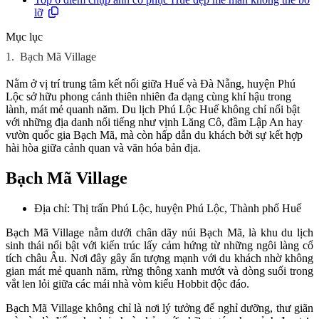
lỡ
Mục lục
1.
Bạch Mã Village
Nằm ở vị trí trung tâm kết nối giữa Huế và Đà Nẵng, huyện Phú
Lộc sở hữu phong cảnh thiên nhiên đa dạng cùng khí hậu trong
lành, mát mẻ quanh năm. Du lịch Phú Lộc Huế không chỉ nổi bật
với những địa danh nổi tiếng như vịnh Lăng Cô, đầm Lập An hay
vườn quốc gia Bạch Mã, mà còn hấp dẫn du khách bởi sự kết hợp
hài hòa giữa cảnh quan và văn hóa bản địa.
Bạch Mã Village
Địa chỉ: Thị trấn Phú Lộc, huyện Phú Lộc, Thành phố Huế
Bạch Mã Village nằm dưới chân dãy núi Bạch Mã, là khu du lịch
sinh thái nổi bật với kiến trúc lấy cảm hứng từ những ngôi làng cổ
tích châu Âu. Nơi đây gây ấn tượng mạnh với du khách nhờ không
gian mát mẻ quanh năm, rừng thông xanh mướt và dòng suối trong
vắt len lỏi giữa các mái nhà vòm kiểu Hobbit độc đáo.
Bạch Mã Village không chỉ là nơi lý tưởng để nghỉ dưỡng, thư giãn