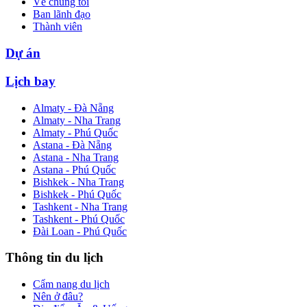
Về chúng tôi
Ban lãnh đạo
Thành viên
Dự án
Lịch bay
Almaty - Đà Nẵng
Almaty - Nha Trang
Almaty - Phú Quốc
Astana - Đà Nẵng
Astana - Nha Trang
Astana - Phú Quốc
Bishkek - Nha Trang
Bishkek - Phú Quốc
Tashkent - Nha Trang
Tashkent - Phú Quốc
Đài Loan - Phú Quốc
Thông tin du lịch
Cẩm nang du lịch
Nên ở đâu?