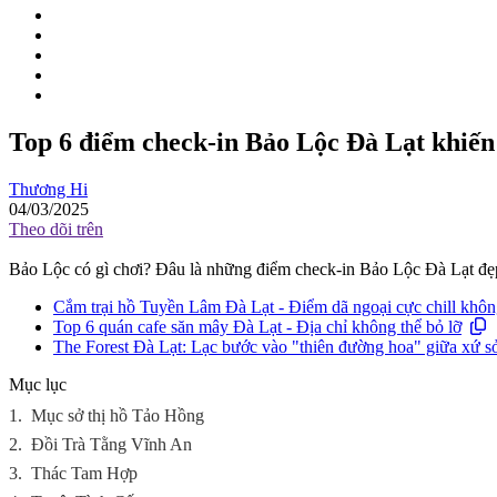
Top 6 điểm check-in Bảo Lộc Đà Lạt khiến g
Thương Hi
04/03/2025
Theo dõi trên
Bảo Lộc có gì chơi? Đâu là những điểm check-in Bảo Lộc Đà Lạt đẹ
Cắm trại hồ Tuyền Lâm Đà Lạt - Điểm dã ngoại cực chill không
Top 6 quán cafe săn mây Đà Lạt - Địa chỉ không thể bỏ lỡ
The Forest Đà Lạt: Lạc bước vào "thiên đường hoa" giữa xứ 
Mục lục
1.
Mục sở thị hồ Tảo Hồng
2.
Đồi Trà Tằng Vĩnh An
3.
Thác Tam Hợp