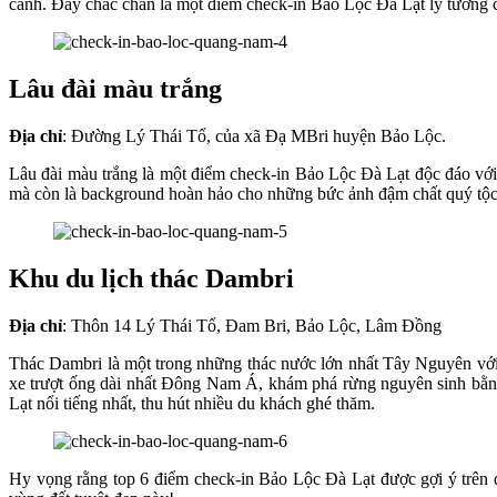
cảnh. Đây chắc chắn là một điểm check-in Bảo Lộc Đà Lạt lý tưởng 
Lâu đài màu trắng
Địa chỉ
: Đường Lý Thái Tổ, của xã Đạ MBri huyện Bảo Lộc.
Lâu đài màu trắng là một điểm check-in Bảo Lộc Đà Lạt độc đáo với 
mà còn là background hoàn hảo cho những bức ảnh đậm chất quý tộc
Khu du lịch thác Dambri
Địa chỉ
: Thôn 14 Lý Thái Tổ, Đam Bri, Bảo Lộc, Lâm Đồng
Thác Dambri là một trong những thác nước lớn nhất Tây Nguyên với
xe trượt ống dài nhất Đông Nam Á, khám phá rừng nguyên sinh bằng
Lạt nổi tiếng nhất, thu hút nhiều du khách ghé thăm.
Hy vọng rằng top 6 điểm check-in Bảo Lộc Đà Lạt được gợi ý trên 