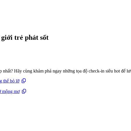
iới trẻ phát sốt
p nhất? Hãy cùng khám phá ngay những tọa độ check-in siêu hot để l
 thể bỏ lỡ
sở mộng mơ