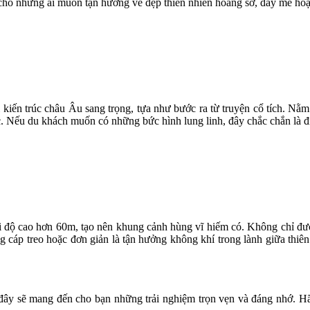
cho những ai muốn tận hưởng vẻ đẹp thiên nhiên hoang sơ, đầy mê hoặ
kiến trúc châu Âu sang trọng, tựa như bước ra từ truyện cổ tích. Nằ
. Nếu du khách muốn có những bức hình lung linh, đây chắc chắn là 
 độ cao hơn 60m, tạo nên khung cảnh hùng vĩ hiếm có. Không chỉ được
 cáp treo hoặc đơn giản là tận hưởng không khí trong lành giữa thiê
đây sẽ mang đến cho bạn những trải nghiệm trọn vẹn và đáng nhớ. Hã