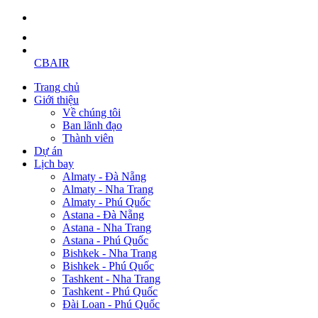
CBAIR
Trang chủ
Giới thiệu
Về chúng tôi
Ban lãnh đạo
Thành viên
Dự án
Lịch bay
Almaty - Đà Nẵng
Almaty - Nha Trang
Almaty - Phú Quốc
Astana - Đà Nẵng
Astana - Nha Trang
Astana - Phú Quốc
Bishkek - Nha Trang
Bishkek - Phú Quốc
Tashkent - Nha Trang
Tashkent - Phú Quốc
Đài Loan - Phú Quốc