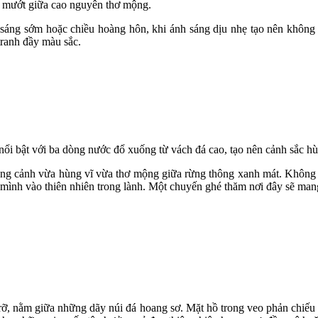
h mướt giữa cao nguyên thơ mộng.
 sáng sớm hoặc chiều hoàng hôn, khi ánh sáng dịu nhẹ tạo nên không
tranh đầy màu sắc.
i bật với ba dòng nước đổ xuống từ vách đá cao, tạo nên cảnh sắc hù
ung cảnh vừa hùng vĩ vừa thơ mộng giữa rừng thông xanh mát. Không 
 mình vào thiên nhiên trong lành. Một chuyến ghé thăm nơi đây sẽ man
ỡ, nằm giữa những dãy núi đá hoang sơ. Mặt hồ trong veo phản chiếu 