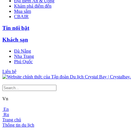
Địa điểm Ăn & Uống
Khám phá điểm đến
Mua sắm
CBAIR
Tin nổi bật
Khách sạn
Đà Nẵng
Nha Trang
Phú Quốc
Liên hệ
Vn
En
Ru
Trang chủ
Thông tin du lịch