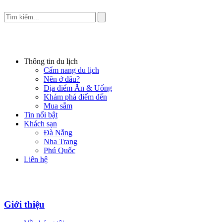
Thông tin du lịch
Cẩm nang du lịch
Nên ở đâu?
Địa điểm Ăn & Uống
Khám phá điểm đến
Mua sắm
Tin nổi bật
Khách sạn
Đà Nẵng
Nha Trang
Phú Quốc
Liên hệ
Giới thiệu