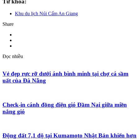
Từ khóa:
Khu du lịch Núi Cấm An Giang
Share
Đọc nhiều
Vẻ đẹp rực rỡ dưới ánh bình minh tại chợ cá sầm
uất của Đà Nẵng
Check-in cánh đồng điện gió Đầm Nại giữa miền
nắng gió
Động đất 7,1 độ tại Kumamoto Nhật Bản khiến hơn