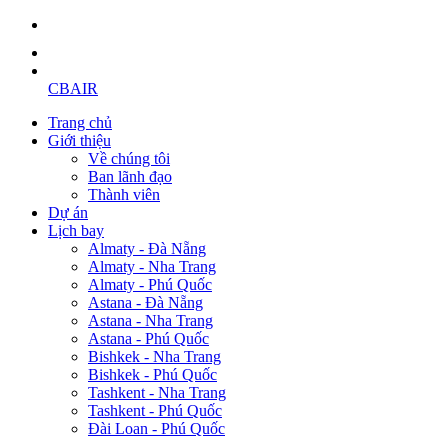
CBAIR
Trang chủ
Giới thiệu
Về chúng tôi
Ban lãnh đạo
Thành viên
Dự án
Lịch bay
Almaty - Đà Nẵng
Almaty - Nha Trang
Almaty - Phú Quốc
Astana - Đà Nẵng
Astana - Nha Trang
Astana - Phú Quốc
Bishkek - Nha Trang
Bishkek - Phú Quốc
Tashkent - Nha Trang
Tashkent - Phú Quốc
Đài Loan - Phú Quốc