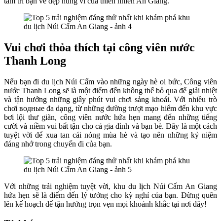
tâm trí bạn vẻ đẹp hùng vĩ của thiên nhiên An Giang.
Vui chơi thỏa thích tại công viên nước
Thanh Long
Nếu bạn đi du lịch Núi Cấm vào những ngày hè oi bức, Công viên
nước Thanh Long sẽ là một điểm đến không thể bỏ qua để giải nhiệt
và tận hưởng những giây phút vui chơi sảng khoái. Với nhiều trò
chơi водные đa dạng, từ những đường trượt mạo hiểm đến khu vực
bơi lội thư giãn, công viên nước hứa hẹn mang đến những tiếng
cười và niềm vui bất tận cho cả gia đình và bạn bè. Đây là một cách
tuyệt vời để xua tan cái nóng mùa hè và tạo nên những kỷ niệm
đáng nhớ trong chuyến đi của bạn.
Với những trải nghiệm tuyệt vời, khu du lịch Núi Cấm An Giang
hứa hẹn sẽ là điểm đến lý tưởng cho kỳ nghỉ của bạn. Đừng quên
lên kế hoạch để tận hưởng trọn vẹn mọi khoảnh khắc tại nơi đây!