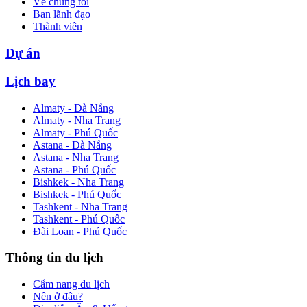
Về chúng tôi
Ban lãnh đạo
Thành viên
Dự án
Lịch bay
Almaty - Đà Nẵng
Almaty - Nha Trang
Almaty - Phú Quốc
Astana - Đà Nẵng
Astana - Nha Trang
Astana - Phú Quốc
Bishkek - Nha Trang
Bishkek - Phú Quốc
Tashkent - Nha Trang
Tashkent - Phú Quốc
Đài Loan - Phú Quốc
Thông tin du lịch
Cẩm nang du lịch
Nên ở đâu?