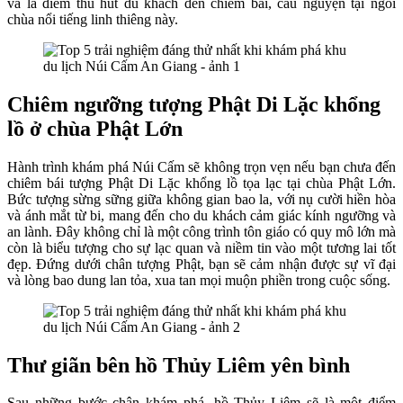
và là điểm thu hút du khách đến chiêm bái, cầu nguyện tại ngôi
chùa nổi tiếng linh thiêng này.
Chiêm ngưỡng tượng Phật Di Lặc khổng
lồ ở chùa Phật Lớn
Hành trình khám phá Núi Cấm sẽ không trọn vẹn nếu bạn chưa đến
chiêm bái tượng Phật Di Lặc khổng lồ tọa lạc tại chùa Phật Lớn.
Bức tượng sừng sững giữa không gian bao la, với nụ cười hiền hòa
và ánh mắt từ bi, mang đến cho du khách cảm giác kính ngưỡng và
an lành. Đây không chỉ là một công trình tôn giáo có quy mô lớn mà
còn là biểu tượng cho sự lạc quan và niềm tin vào một tương lai tốt
đẹp. Đứng dưới chân tượng Phật, bạn sẽ cảm nhận được sự vĩ đại
và lòng bao dung lan tỏa, xua tan mọi muộn phiền trong cuộc sống.
Thư giãn bên hồ Thủy Liêm yên bình
Sau những bước chân khám phá, hồ Thủy Liêm sẽ là một điểm