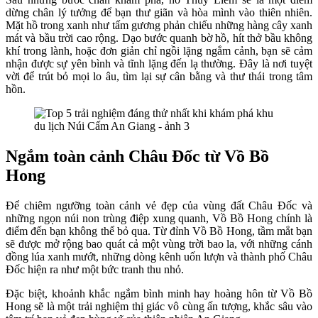
dừng chân lý tưởng để bạn thư giãn và hòa mình vào thiên nhiên.
Mặt hồ trong xanh như tấm gương phản chiếu những hàng cây xanh
mát và bầu trời cao rộng. Dạo bước quanh bờ hồ, hít thở bầu không
khí trong lành, hoặc đơn giản chỉ ngồi lặng ngắm cảnh, bạn sẽ cảm
nhận được sự yên bình và tĩnh lặng đến lạ thường. Đây là nơi tuyệt
vời để trút bỏ mọi lo âu, tìm lại sự cân bằng và thư thái trong tâm
hồn.
Ngắm toàn cảnh Châu Đốc từ Vồ Bồ
Hong
Để chiêm ngưỡng toàn cảnh vẻ đẹp của vùng đất Châu Đốc và
những ngọn núi non trùng điệp xung quanh, Vồ Bồ Hong chính là
điểm đến bạn không thể bỏ qua. Từ đỉnh Vồ Bồ Hong, tầm mắt bạn
sẽ được mở rộng bao quát cả một vùng trời bao la, với những cánh
đồng lúa xanh mướt, những dòng kênh uốn lượn và thành phố Châu
Đốc hiện ra như một bức tranh thu nhỏ.
Đặc biệt, khoảnh khắc ngắm bình minh hay hoàng hôn từ Vồ Bồ
Hong sẽ là một trải nghiệm thị giác vô cùng ấn tượng, khắc sâu vào