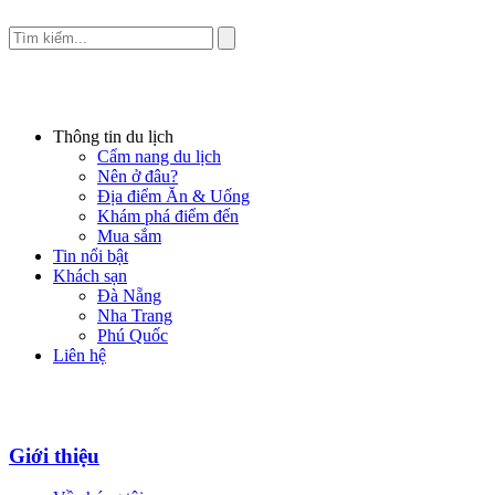
Thông tin du lịch
Cẩm nang du lịch
Nên ở đâu?
Địa điểm Ăn & Uống
Khám phá điểm đến
Mua sắm
Tin nổi bật
Khách sạn
Đà Nẵng
Nha Trang
Phú Quốc
Liên hệ
Giới thiệu