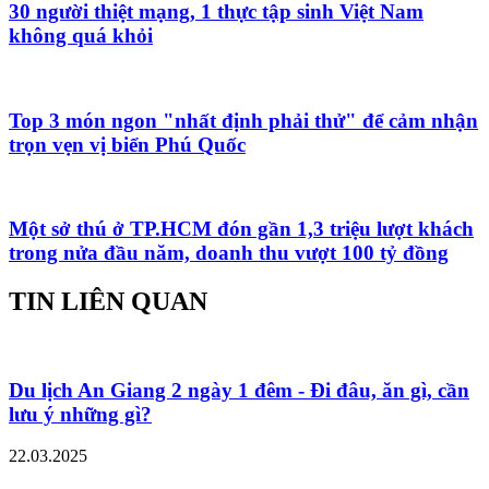
30 người thiệt mạng, 1 thực tập sinh Việt Nam
không quá khỏi
Top 3 món ngon "nhất định phải thử" để cảm nhận
trọn vẹn vị biển Phú Quốc
Một sở thú ở TP.HCM đón gần 1,3 triệu lượt khách
trong nửa đầu năm, doanh thu vượt 100 tỷ đồng
TIN LIÊN QUAN
Du lịch An Giang 2 ngày 1 đêm - Đi đâu, ăn gì, cần
lưu ý những gì?
22.03.2025