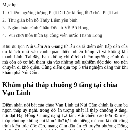
Mục lục
1.
Chiêm ngưỡng tượng Phật Di Lặc khổng lồ ở chùa Phật Lớn
2.
Thư giãn bên hồ Thủy Liêm yên bình
3.
Ngắm toàn cảnh Châu Đốc từ Vồ Bồ Hong
4.
Vui chơi thỏa thích tại công viên nước Thanh Long
Khu du lịch Núi Cấm An Giang từ lâu đã là điểm đến hấp dẫn của
du khách nhờ vào cảnh quan thiên nhiên hùng vĩ và không khí
thanh bình. Tại đây, bạn không chỉ được chiêm ngưỡng cảnh đẹp
mà còn có cơ hội tham gia vào những trải nghiệm độc đáo, tạo nên
chuyến đi khó quên. Cùng điểm qua top 5 trải nghiệm đáng thử khi
khám phá Núi Cấm.
Khám phá tháp chuông 9 tầng tại chùa
Vạn Linh
Điểm nhấn nổi bật của chùa Vạn Linh tại Núi Cấm chính là cụm ba
ngọn tháp uy nghi, trong đó ấn tượng nhất là tháp chuông 9 tầng,
nơi đặt Đại Hồng Chung nặng 1,2 tấn. Với chiều cao hơn 35 mét,
tháp chuông không chỉ là nơi thờ tự linh thiêng mà còn là một công
trình kiến trúc độc đáo, mang đậm dấu ấn cổ truyền phương Đông