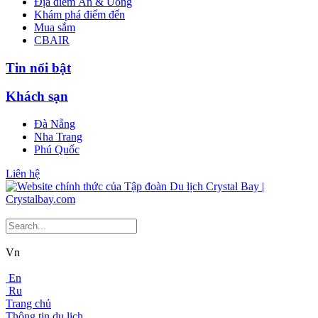
Địa điểm Ăn & Uống
Khám phá điểm đến
Mua sắm
CBAIR
Tin nổi bật
Khách sạn
Đà Nẵng
Nha Trang
Phú Quốc
Liên hệ
Vn
En
Ru
Trang chủ
Thông tin du lịch