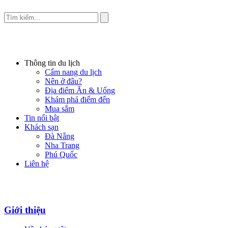
Thông tin du lịch
Cẩm nang du lịch
Nên ở đâu?
Địa điểm Ăn & Uống
Khám phá điểm đến
Mua sắm
Tin nổi bật
Khách sạn
Đà Nẵng
Nha Trang
Phú Quốc
Liên hệ
Giới thiệu