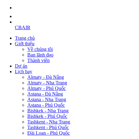
CBAIR
Trang chủ
Giới thiệu
Về chúng tôi
Ban lãnh đạo
Thành viên
Dự án
Lịch bay
Almaty - Đà Nẵng
Almaty - Nha Trang
Almaty - Phú Quốc
Astana - Đà Nẵng
Astana - Nha Trang
Astana - Phú Quốc
Bishkek - Nha Trang
Bishkek - Phú Quốc
Tashkent - Nha Trang
Tashkent - Phú Quốc
Đài Loan - Phú Quốc