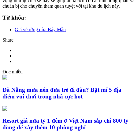
vọng những chia sẻ này sẽ giúp du khách có cái nhìn tổng quan và
chuẩn bị cho chuyến tham quan tuyệt vời tại khu du lịch này.
Từ khóa:
Giá vé rừng dừa Bảy Mẫu
Share
Đọc nhiều
Đà Nẵng mưa nên đưa trẻ đi đâu? Bật mí 5 địa
điểm vui chơi trong nhà cực hot
Resort giá nửa tỷ 1 đêm ở Việt Nam sắp chi 800 tỷ
đồng để xây thêm 10 phòng nghỉ