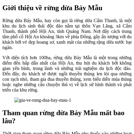
Giới thiệu về rừng dừa Bảy Mẫu
Rừng dừa Bảy Mẫu, hay còn gọi là rừng dừa Cẩm Thanh, là một
khu du lịch sinh thái độc đáo nằm tại thôn Vạn Lăng, xã Cẩm
Thanh, thành phố Hội An, tỉnh Quảng Nam. Nơi đây cách trung
tâm phố cổ Hội An khoảng 3km về phía Đông, gây ấn tượng với du
khách bởi vẻ đẹp hoang sơ, xanh mát của những rặng dừa nước bạt
ngàn.
Với diện tích hơn 100ha, rừng dừa Bảy Mẫu là một trong những
điểm đến hấp dẫn nhất của Hội An, thu hút du khách bởi không
gian yên bình, trong lành và những trải nghiệm du lịch độc đáo.
Đến đây, du khách sẽ được ngồi thuyền thúng len lỏi qua những
con rạch nhỏ, tham gia đua thuyền thúng, xem biểu diễn múa thúng
hoặc nghe những câu chuyện thú vị về lịch sử hình thành và phát
triển của khu rừng.
Tham quan rừng dừa Bảy Mẫu mất bao
lâu?
Thời gian tham quan rừng dừa Bảy Mẫu phụ thuộc vào những hoạt