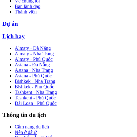
Về chúng tôi
Ban lãnh đạo
Thành viên
Dự án
Lịch bay
Almaty - Đà Nẵng
Almaty - Nha Trang
Almaty - Phú Quốc
Astana - Đà Nẵng
Astana - Nha Trang
Astana - Phú Quốc
Bishkek - Nha Trang
Bishkek - Phú Quốc
Tashkent - Nha Trang
Tashkent - Phú Quốc
Đài Loan - Phú Quốc
Thông tin du lịch
Cẩm nang du lịch
Nên ở đâu?