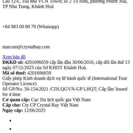
Lầu 12A, Toà nhà VCN Tower, số 2 Tố Hữu, phường Phước Hải,
TP Nha Trang, Khánh Hoà
+84 983 00 80 79 (Whatsapp)
marcom@crystalbay.com
Xem bản đồ
ĐKKD số:
4201696659 cấp lần đầu 30/06/2016, cấp đổi lần thứ 13
ngày 07/11/2023 của Sở KHDT Khánh Hoà.
Mã số thuế:
4201696659
Giấy phép Kinh doanh dịch vụ lữ hành quốc tế (International Tour
Operator Licence)
Số GP/No. 56-154/2021 /CDLQGVN-GP LHQT; Cấp lần/ Issued
for 4 time
Cơ quan cấp:
Cục Du lịch quốc gia Việt Nam
Cấp cho:
Cty CP Crystal Bay Việt Nam
Ngày cấp:
12/06/2025