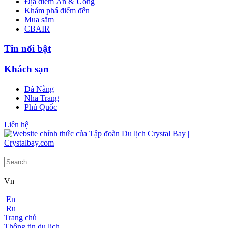
Địa điểm Ăn & Uống
Khám phá điểm đến
Mua sắm
CBAIR
Tin nổi bật
Khách sạn
Đà Nẵng
Nha Trang
Phú Quốc
Liên hệ
Vn
En
Ru
Trang chủ
Thông tin du lịch