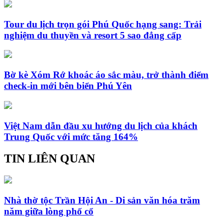
Tour du lịch trọn gói Phú Quốc hạng sang: Trải
nghiệm du thuyền và resort 5 sao đẳng cấp
Bờ kè Xóm Rớ khoác áo sắc màu, trở thành điểm
check-in mới bên biển Phú Yên
Việt Nam dẫn đầu xu hướng du lịch của khách
Trung Quốc với mức tăng 164%
TIN LIÊN QUAN
Nhà thờ tộc Trần Hội An - Di sản văn hóa trăm
năm giữa lòng phố cổ