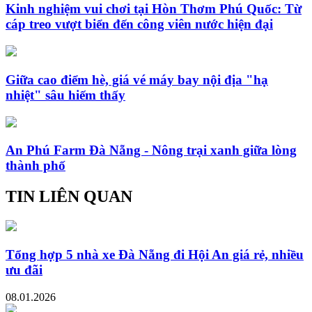
Kinh nghiệm vui chơi tại Hòn Thơm Phú Quốc: Từ
cáp treo vượt biển đến công viên nước hiện đại
Giữa cao điểm hè, giá vé máy bay nội địa "hạ
nhiệt" sâu hiếm thấy
An Phú Farm Đà Nẵng - Nông trại xanh giữa lòng
thành phố
TIN LIÊN QUAN
Tổng hợp 5 nhà xe Đà Nẵng đi Hội An giá rẻ, nhiều
ưu đãi
08.01.2026