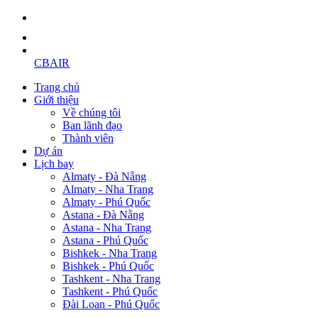
CBAIR
Trang chủ
Giới thiệu
Về chúng tôi
Ban lãnh đạo
Thành viên
Dự án
Lịch bay
Almaty - Đà Nẵng
Almaty - Nha Trang
Almaty - Phú Quốc
Astana - Đà Nẵng
Astana - Nha Trang
Astana - Phú Quốc
Bishkek - Nha Trang
Bishkek - Phú Quốc
Tashkent - Nha Trang
Tashkent - Phú Quốc
Đài Loan - Phú Quốc