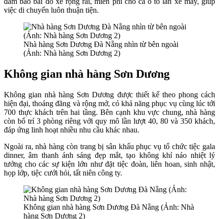
đảm bảo bãi đỗ xe rộng rãi, miễn phí cho cả ô tô lẫn xe máy, giúp
việc di chuyển luôn thuận tiện.
Nhà hàng Sơn Dương Đà Nẵng nhìn từ bên ngoài
(Ảnh: Nhà hàng Sơn Dương 2)
Không gian nhà hàng Sơn Dương
Không gian nhà hàng Sơn Dương được thiết kế theo phong cách
hiện đại, thoáng đãng và rộng mở, có khả năng phục vụ cùng lúc tới
700 thực khách trên hai tầng. Bên cạnh khu vực chung, nhà hàng
còn bố trí 3 phòng riêng với quy mô lần lượt 40, 80 và 350 khách,
đáp ứng linh hoạt nhiều nhu cầu khác nhau.
Ngoài ra, nhà hàng còn trang bị sân khấu phục vụ tổ chức tiệc gala
dinner, âm thanh ánh sáng đẹp mắt, tạo không khí náo nhiệt lý
tưởng cho các sự kiện lớn như đặt tiệc đoàn, liên hoan, sinh nhật,
họp lớp, tiệc cưới hỏi, tất niên công ty.
Không gian nhà hàng Sơn Dương Đà Nẵng (Ảnh: Nhà
hàng Sơn Dương 2)