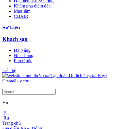
Địa điểm Ăn & Uống
Khám phá điểm đến
Mua sắm
CBAIR
Sự kiện
Khách sạn
Đà Nẵng
Nha Trang
Phú Quốc
Liên hệ
Vn
En
Ru
Trang chủ
Địa điểm Ăn & Uống