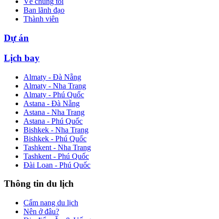
Về chúng tôi
Ban lãnh đạo
Thành viên
Dự án
Lịch bay
Almaty - Đà Nẵng
Almaty - Nha Trang
Almaty - Phú Quốc
Astana - Đà Nẵng
Astana - Nha Trang
Astana - Phú Quốc
Bishkek - Nha Trang
Bishkek - Phú Quốc
Tashkent - Nha Trang
Tashkent - Phú Quốc
Đài Loan - Phú Quốc
Thông tin du lịch
Cẩm nang du lịch
Nên ở đâu?