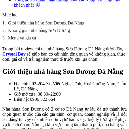
khách nhất
Mục lục
1.
Giới thiệu nhà hàng Sơn Dương Đà Nẵng
2.
Không gian nhà hàng Sơn Dương
3.
Menu và giá cả
Trong bài review chi tiết nhà hàng Sơn Dương Đà Nẵng dưới đây,
Crystal Bay
sẽ giúp bạn có cái nhìn tổng quan về không gian, thực
đơn, giá cả và trải nghiệm thực tế trước khi lựa chọn.
Giới thiệu nhà hàng Sơn Dương Đà Nẵng
Địa chỉ: 202-204 Xô Viết Nghệ Tĩnh, Hoà Cường Nam, Cẩm
Lệ, Đà Nẵng
Giờ mở cửa: 08:30–22:00
Liên hệ: 0906 522 664
Nhà hàng Sơn Dương có 2 cơ sở Đà Nẵng từ lâu đã trở thành lựa
chọn quen thuộc của các gia đình, cơ quan, doanh nghiệp và là đối
tác đáng tin cậy của nhiều đơn vị lữ hành, đặc biệt lý tưởng để phục
vụ khách đoàn. Nằm tại khu vực trung tâm thành phố, nhà hàng vẫn