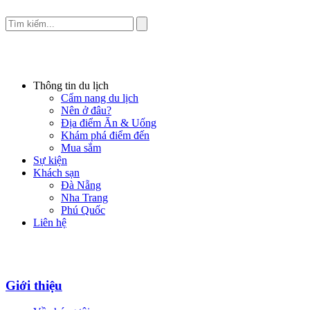
Thông tin du lịch
Cẩm nang du lịch
Nên ở đâu?
Địa điểm Ăn & Uống
Khám phá điểm đến
Mua sắm
Sự kiện
Khách sạn
Đà Nẵng
Nha Trang
Phú Quốc
Liên hệ
Giới thiệu