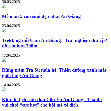
30.03.2025
Mê mẩn 5 con suối đẹp nhất An Giang
23.04.2025
Trekking núi Cấm An Giang - Trải nghiệm thú vị ở
độ cao hơn 700m
17.04.2025
Rừng tràm Trà Sư mùa hè: Thiên đường xanh mát
giữa lòng An Giang
14.04.2025
Khu du lịch sinh thái Cồn Én An Giang - Tọa độ
vui chơi “cực hot” cho hội mê xê dịch