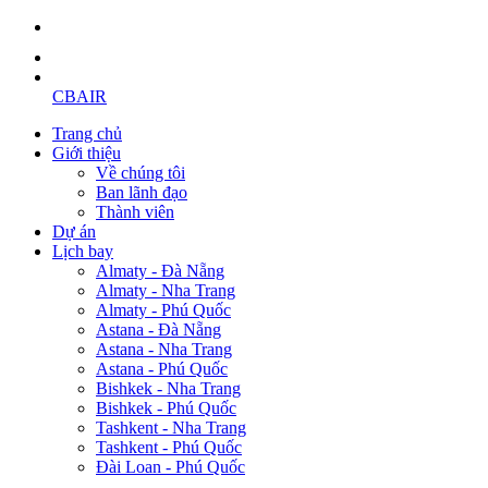
CBAIR
Trang chủ
Giới thiệu
Về chúng tôi
Ban lãnh đạo
Thành viên
Dự án
Lịch bay
Almaty - Đà Nẵng
Almaty - Nha Trang
Almaty - Phú Quốc
Astana - Đà Nẵng
Astana - Nha Trang
Astana - Phú Quốc
Bishkek - Nha Trang
Bishkek - Phú Quốc
Tashkent - Nha Trang
Tashkent - Phú Quốc
Đài Loan - Phú Quốc