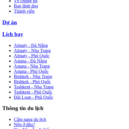
Về chúng tôi
Ban lãnh đạo
Thành viên
Dự án
Lịch bay
Almaty - Đà Nẵng
Almaty - Nha Trang
Almaty - Phú Quốc
Astana - Đà Nẵng
Astana - Nha Trang
Astana - Phú Quốc
Bishkek - Nha Trang
Bishkek - Phú Quốc
Tashkent - Nha Trang
Tashkent - Phú Quốc
Đài Loan - Phú Quốc
Thông tin du lịch
Cẩm nang du lịch
Nên ở đâu?