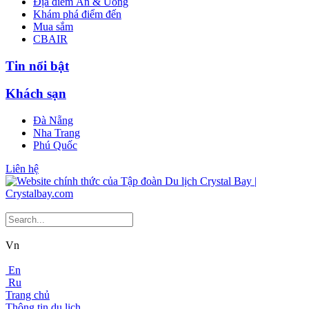
Địa điểm Ăn & Uống
Khám phá điểm đến
Mua sắm
CBAIR
Tin nổi bật
Khách sạn
Đà Nẵng
Nha Trang
Phú Quốc
Liên hệ
Vn
En
Ru
Trang chủ
Thông tin du lịch