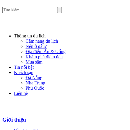
Thông tin du lịch
Cẩm nang du lịch
Nên ở đâu?
Địa điểm Ăn & Uống
Khám phá điểm đến
Mua sắm
Tin nổi bật
Khách sạn
Đà Nẵng
Nha Trang
Phú Quốc
Liên hệ
Giới thiệu