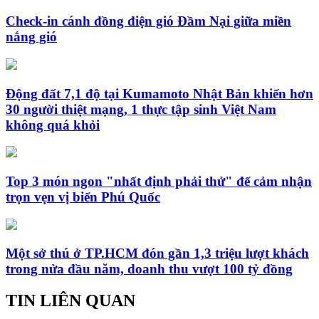
Check-in cánh đồng điện gió Đầm Nại giữa miền
nắng gió
Động đất 7,1 độ tại Kumamoto Nhật Bản khiến hơn
30 người thiệt mạng, 1 thực tập sinh Việt Nam
không quá khỏi
Top 3 món ngon "nhất định phải thử" để cảm nhận
trọn vẹn vị biển Phú Quốc
Một sở thú ở TP.HCM đón gần 1,3 triệu lượt khách
trong nửa đầu năm, doanh thu vượt 100 tỷ đồng
TIN LIÊN QUAN