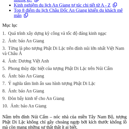
Kinh nghiệm du lịch An Giang tự túc chi tiết từ A - Z
Top 8 điểm du lịch Châu Đốc An Giang khiến du khách mê
mẩn
Mục lục
1.
Quá trình xây dựng kỳ công và tốc độ đáng kinh ngạc
2.
Ảnh: báo An Giang
3.
Từng là pho tượng Phật Di Lặc trên đỉnh núi lớn nhất Việt Nam
và Châu Á
4.
Ảnh: Dương Việt Anh
5.
Phong thủy đặc biệt của tượng Phật Di Lặc trên Núi Cấm
6.
Ảnh: báo An Giang
7.
Ý nghĩa tâm linh ẩn sau hình tượng Phật Di Lặc
8.
Ảnh: báo An Giang
9.
Đòn bẩy kinh tế cho An Giang
10.
Ảnh: báo An Giang
Nằm trên đỉnh Núi Cấm – nóc nhà của miền Tây Nam Bộ, tượng
Phật Di Lặc không chỉ gây choáng ngợp bởi kích thước khổng lồ
mà còn mang những sự thật thật ít ai biết.