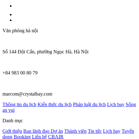
Văn phòng hà nội
Số 144 Đội Cấn, phường Ngọc Hà, Hà Nội
+84 983 00 80 79
marcom@crystalbay.com
Thông tin du lịch
Kiến thức du lịch
Pháp luật du lịch
Lịch bay
Sống
an vui
Danh mục
Giới thiệu
Ban lãnh đạo
Dự án
Thành viên
Tin tức
Lịch bay
Tuyển
dụng
Booking
Liên hệ
CBAIR