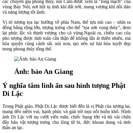
các chuyên gia phong thủy, núi Cấm được xem là "long mạch" của
vùng Bảy Núi, nơi hội tụ tinh khí đất trời, mang vượng khí dồi dào
và năng lượng tốt lành.
Vị trí tượng tọa lạc hướng về phía Nam, thế tựa núi cao – nhìn ra
đồng bằng rộng lớn, tượng trưng cho thế “tọa sơn vọng thủy”, đem
lại phúc lộc và thịnh vượng cho cả vùng.Ngoài ra, chiều cao của
pho tượng được tính toán cẩn thận để không lấn át thiên nhiên, mà
hòa quyện cùng cảnh sắc núi non, tạo nên sự hài hòa tuyệt đẹp
trong phong thủy tổng thể.
Ảnh: báo An Giang
Ý nghĩa tâm linh ẩn sau hình tượng Phật
Di Lặc
Trong Phật giáo, Phật Di Lặc được biết đến là vị Phật của tương lai,
mang đến niềm vui, hạnh phúc và giải trừ mọi nỗi buồn khổ. Hình
ảnh Di Lặc với nụ cười viên mãn, chiếc bụng lớn và túi vải chứa
đầy báu vật tượng trưng cho lòng từ bi, đức khoan dung và tinh
thần an lạc.