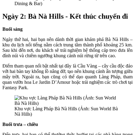
Dining & Bar)
Ngày 2: Bà Nà Hills - Kết thúc chuyến đi
Buổi sáng
Ngày thứ hai, hai bạn nên dành thời gian khám phá Bà Nà Hills –
khu du lịch nổi tiếng nằm cách trung tâm thành phố khoảng 25 km.
Sau khi đến nơi, du khách sẽ trải nghiệm hệ thống cáp treo đưa lên
đỉnh núi và chiêm ngưỡng khung cảnh núi rừng từ trên cao.
Điểm tham quan nổi bật nhất tại đây là Cầu Vàng – cây cầu độc đáo
với hai bàn tay khổng lồ nâng đỡ, tạo nên khung cảnh ấn tượng giữa
mây trời. Ngoài ra, bạn cũng có thể dạo quanh Làng Pháp, tham
quan vườn hoa Le Jardin D’Amour hoặc trải nghiệm các trò chơi tại
Fantasy Park.
Khu vực Làng Pháp Bà Nà Hills (Ảnh: Sun World Bà
Nà Hills)
Buổi trưa – chiều
Đến trưa, hai bạn có thể thưởng thức buffet tại các nhà hàng trong