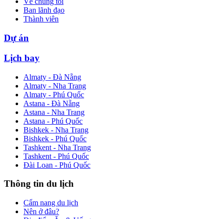
Về chúng tôi
Ban lãnh đạo
Thành viên
Dự án
Lịch bay
Almaty - Đà Nẵng
Almaty - Nha Trang
Almaty - Phú Quốc
Astana - Đà Nẵng
Astana - Nha Trang
Astana - Phú Quốc
Bishkek - Nha Trang
Bishkek - Phú Quốc
Tashkent - Nha Trang
Tashkent - Phú Quốc
Đài Loan - Phú Quốc
Thông tin du lịch
Cẩm nang du lịch
Nên ở đâu?