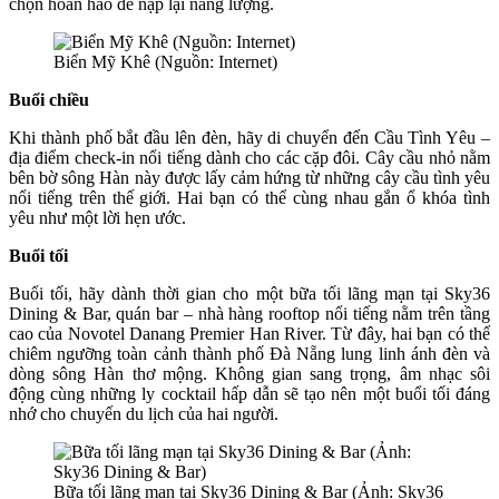
chọn hoàn hảo để nạp lại năng lượng.
Biển Mỹ Khê (Nguồn: Internet)
Buổi chiều
Khi thành phố bắt đầu lên đèn, hãy di chuyển đến Cầu Tình Yêu –
địa điểm check-in nổi tiếng dành cho các cặp đôi. Cây cầu nhỏ nằm
bên bờ sông Hàn này được lấy cảm hứng từ những cây cầu tình yêu
nổi tiếng trên thế giới. Hai bạn có thể cùng nhau gắn ổ khóa tình
yêu như một lời hẹn ước.
Buổi tối
Buổi tối, hãy dành thời gian cho một bữa tối lãng mạn tại Sky36
Dining & Bar, quán bar – nhà hàng rooftop nổi tiếng nằm trên tầng
cao của Novotel Danang Premier Han River. Từ đây, hai bạn có thể
chiêm ngưỡng toàn cảnh thành phố Đà Nẵng lung linh ánh đèn và
dòng sông Hàn thơ mộng. Không gian sang trọng, âm nhạc sôi
động cùng những ly cocktail hấp dẫn sẽ tạo nên một buổi tối đáng
nhớ cho chuyến du lịch của hai người.
Bữa tối lãng mạn tại Sky36 Dining & Bar (Ảnh: Sky36