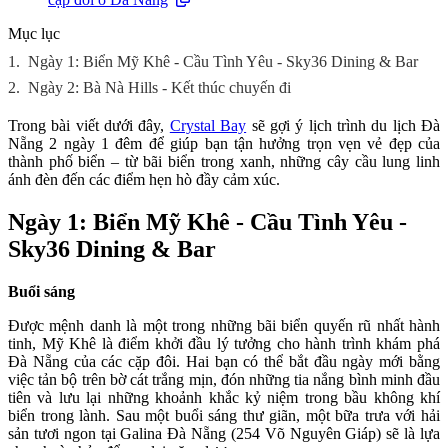
Mục lục
1.
Ngày 1: Biển Mỹ Khê - Cầu Tình Yêu - Sky36 Dining & Bar
2.
Ngày 2: Bà Nà Hills - Kết thúc chuyến đi
Trong bài viết dưới đây,
Crystal Bay
sẽ gợi ý lịch trình du lịch Đà
Nẵng 2 ngày 1 đêm để giúp bạn tận hưởng trọn vẹn vẻ đẹp của
thành phố biển – từ bãi biển trong xanh, những cây cầu lung linh
ánh đèn đến các điểm hẹn hò đầy cảm xúc.
Ngày 1: Biển Mỹ Khê - Cầu Tình Yêu -
Sky36 Dining & Bar
Buổi sáng
Được mệnh danh là một trong những bãi biển quyến rũ nhất hành
tinh, Mỹ Khê là điểm khởi đầu lý tưởng cho hành trình khám phá
Đà Nẵng của các cặp đôi. Hai bạn có thể bắt đầu ngày mới bằng
việc tản bộ trên bờ cát trắng mịn, đón những tia nắng bình minh đầu
tiên và lưu lại những khoảnh khắc kỷ niệm trong bầu không khí
biển trong lành. Sau một buổi sáng thư giãn, một bữa trưa với hải
sản tươi ngon tại Galina Đà Nẵng (254 Võ Nguyên Giáp) sẽ là lựa