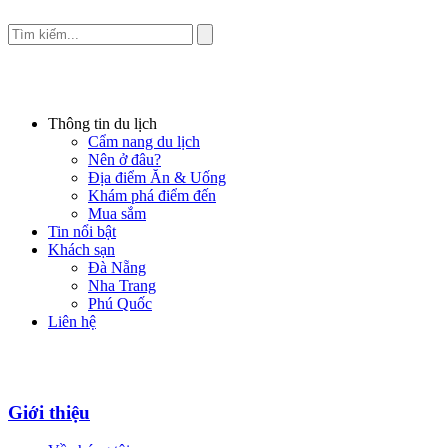
Thông tin du lịch
Cẩm nang du lịch
Nên ở đâu?
Địa điểm Ăn & Uống
Khám phá điểm đến
Mua sắm
Tin nổi bật
Khách sạn
Đà Nẵng
Nha Trang
Phú Quốc
Liên hệ
Giới thiệu