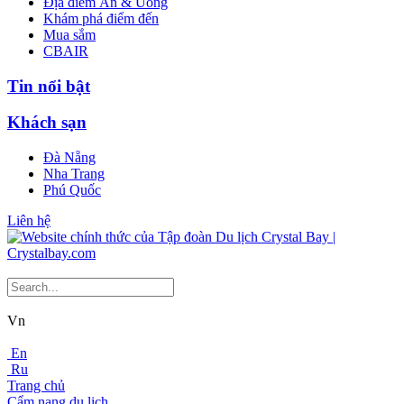
Địa điểm Ăn & Uống
Khám phá điểm đến
Mua sắm
CBAIR
Tin nổi bật
Khách sạn
Đà Nẵng
Nha Trang
Phú Quốc
Liên hệ
Vn
En
Ru
Trang chủ
Cẩm nang du lịch