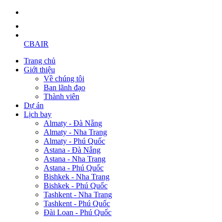
CBAIR
Trang chủ
Giới thiệu
Về chúng tôi
Ban lãnh đạo
Thành viên
Dự án
Lịch bay
Almaty - Đà Nẵng
Almaty - Nha Trang
Almaty - Phú Quốc
Astana - Đà Nẵng
Astana - Nha Trang
Astana - Phú Quốc
Bishkek - Nha Trang
Bishkek - Phú Quốc
Tashkent - Nha Trang
Tashkent - Phú Quốc
Đài Loan - Phú Quốc