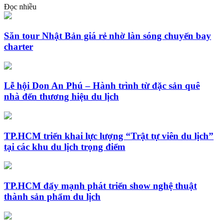
Đọc nhiều
Săn tour Nhật Bản giá rẻ nhờ làn sóng chuyến bay
charter
Lễ hội Don An Phú – Hành trình từ đặc sản quê
nhà đến thương hiệu du lịch
TP.HCM triển khai lực lượng “Trật tự viên du lịch”
tại các khu du lịch trọng điểm
TP.HCM đẩy mạnh phát triển show nghệ thuật
thành sản phẩm du lịch