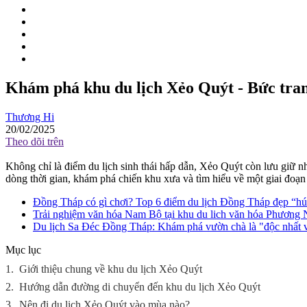
Khám phá khu du lịch Xẻo Quýt - Bức tra
Thương Hi
20/02/2025
Theo dõi trên
Không chỉ là điểm du lịch sinh thái hấp dẫn, Xẻo Quýt còn lưu giữ
dòng thời gian, khám phá chiến khu xưa và tìm hiểu về một giai đoạn
Đồng Tháp có gì chơi? Top 6 điểm du lịch Đồng Tháp đẹp “hú
Trải nghiệm văn hóa Nam Bộ tại khu du lich văn hóa Phươn
Du lịch Sa Đéc Đồng Tháp: Khám phá vườn chà là "độc nhất 
Mục lục
1.
Giới thiệu chung về khu du lịch Xẻo Quýt
2.
Hướng dẫn đường di chuyển đến khu du lịch Xẻo Quýt
3.
Nên đi du lịch Xẻo Quýt vào mùa nào?