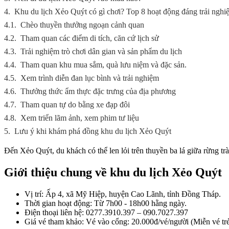
4.
Khu du lịch Xẻo Quýt có gì chơi? Top 8 hoạt động đáng trải ngh
4.1.
Chèo thuyền thưởng ngoạn cảnh quan
4.2.
Tham quan các điểm di tích, căn cứ lịch sử
4.3.
Trải nghiệm trò chơi dân gian và sản phẩm du lịch
4.4.
Tham quan khu mua sắm, quà lưu niệm và đặc sản.
4.5.
Xem trình diễn đan lục bình và trải nghiệm
4.6.
Thưởng thức ẩm thực đặc trưng của địa phương
4.7.
Tham quan tự do bằng xe đạp đôi
4.8.
Xem triển lãm ảnh, xem phim tư liệu
5.
Lưu ý khi khám phá đồng khu du lịch Xẻo Quýt
Đến Xẻo Quýt, du khách có thể len lỏi trên thuyền ba lá giữa rừng
Giới thiệu chung về khu du lịch Xẻo Quýt
Vị trí: Ấp 4, xã Mỹ Hiệp, huyện Cao Lãnh, tỉnh Đồng Tháp.
Thời gian hoạt động: Từ 7h00 - 18h00 hằng ngày.
Điện thoại liên hệ: 0277.3910.397 – 090.7027.397
Giá vé tham khảo: Vé vào cổng: 20.000đ/vé/người (Miễn vé tr