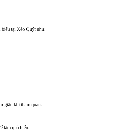
u biểu tại Xẻo Quýt như:
hư giãn khi tham quan.
ể làm quà biếu.