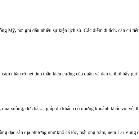
g Mỹ, nơi ghi dấu nhiều sự kiện lịch sử. Các điểm di tích, căn cứ tiê
 cảm nhận rõ nét tinh thần kiên cường của quân và dân ta thời bấy giờ.
, đua xuồng, dỡ chà,..., giúp du khách có những khoảnh khắc vui vẻ, t
 cùng đặc sản địa phương như khô cá lóc, mật ong tràm, nem Lai Vung đ