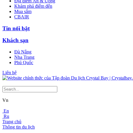
Địa điểm Ăn & Uống
Khám phá điểm đến
Mua sắm
CBAIR
Tin nổi bật
Khách sạn
Đà Nẵng
Nha Trang
Phú Quốc
Liên hệ
Vn
En
Ru
Trang chủ
Thông tin du lịch