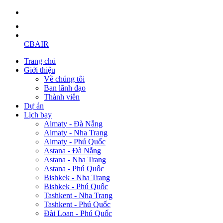
CBAIR
Trang chủ
Giới thiệu
Về chúng tôi
Ban lãnh đạo
Thành viên
Dự án
Lịch bay
Almaty - Đà Nẵng
Almaty - Nha Trang
Almaty - Phú Quốc
Astana - Đà Nẵng
Astana - Nha Trang
Astana - Phú Quốc
Bishkek - Nha Trang
Bishkek - Phú Quốc
Tashkent - Nha Trang
Tashkent - Phú Quốc
Đài Loan - Phú Quốc