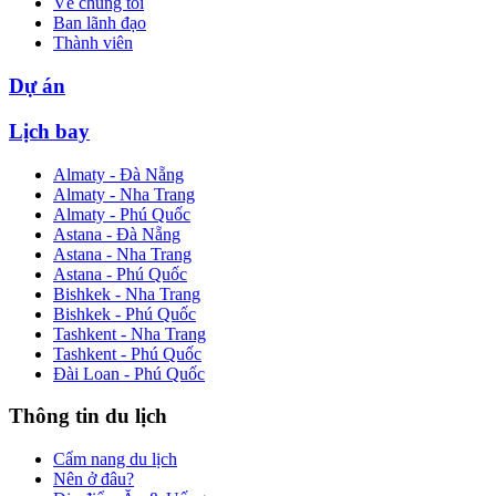
Về chúng tôi
Ban lãnh đạo
Thành viên
Dự án
Lịch bay
Almaty - Đà Nẵng
Almaty - Nha Trang
Almaty - Phú Quốc
Astana - Đà Nẵng
Astana - Nha Trang
Astana - Phú Quốc
Bishkek - Nha Trang
Bishkek - Phú Quốc
Tashkent - Nha Trang
Tashkent - Phú Quốc
Đài Loan - Phú Quốc
Thông tin du lịch
Cẩm nang du lịch
Nên ở đâu?