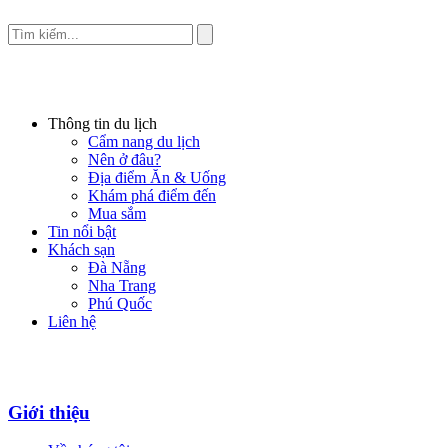
Thông tin du lịch
Cẩm nang du lịch
Nên ở đâu?
Địa điểm Ăn & Uống
Khám phá điểm đến
Mua sắm
Tin nổi bật
Khách sạn
Đà Nẵng
Nha Trang
Phú Quốc
Liên hệ
Giới thiệu