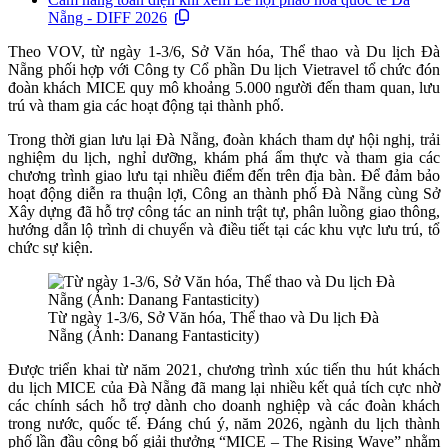
Nẵng - DIFF 2026
Theo VOV, từ ngày 1-3/6, Sở Văn hóa, Thể thao và Du lịch Đà
Nẵng phối hợp với Công ty Cổ phần Du lịch Vietravel tổ chức đón
đoàn khách MICE quy mô khoảng 5.000 người đến tham quan, lưu
trú và tham gia các hoạt động tại thành phố.
Trong thời gian lưu lại Đà Nẵng, đoàn khách tham dự hội nghị, trải
nghiệm du lịch, nghỉ dưỡng, khám phá ẩm thực và tham gia các
chương trình giao lưu tại nhiều điểm đến trên địa bàn. Để đảm bảo
hoạt động diễn ra thuận lợi, Công an thành phố Đà Nẵng cùng Sở
Xây dựng đã hỗ trợ công tác an ninh trật tự, phân luồng giao thông,
hướng dẫn lộ trình di chuyển và điều tiết tại các khu vực lưu trú, tổ
chức sự kiện.
Từ ngày 1-3/6, Sở Văn hóa, Thể thao và Du lịch Đà
Nẵng (Ảnh: Danang Fantasticity)
Được triển khai từ năm 2021, chương trình xúc tiến thu hút khách
du lịch MICE của Đà Nẵng đã mang lại nhiều kết quả tích cực nhờ
các chính sách hỗ trợ dành cho doanh nghiệp và các đoàn khách
trong nước, quốc tế. Đáng chú ý, năm 2026, ngành du lịch thành
phố lần đầu công bố giải thưởng “MICE – The Rising Wave” nhằm