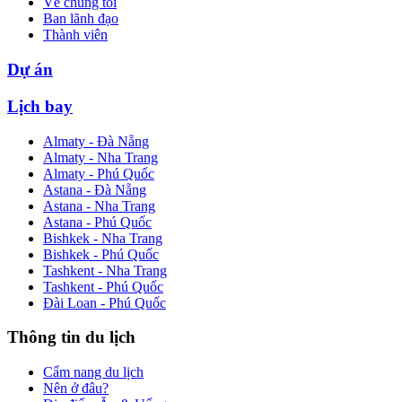
Về chúng tôi
Ban lãnh đạo
Thành viên
Dự án
Lịch bay
Almaty - Đà Nẵng
Almaty - Nha Trang
Almaty - Phú Quốc
Astana - Đà Nẵng
Astana - Nha Trang
Astana - Phú Quốc
Bishkek - Nha Trang
Bishkek - Phú Quốc
Tashkent - Nha Trang
Tashkent - Phú Quốc
Đài Loan - Phú Quốc
Thông tin du lịch
Cẩm nang du lịch
Nên ở đâu?