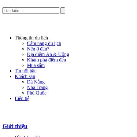
Thông tin du lịch
Cẩm nang du lịch
Nên ở đâu?
Địa điểm Ăn & Uống
Khám phá điểm đến
Mua sắm
Tin nổi bật
Khách sạn
Đà Nẵng
Nha Trang
Phú Quốc
Liên hệ
Giới thiệu