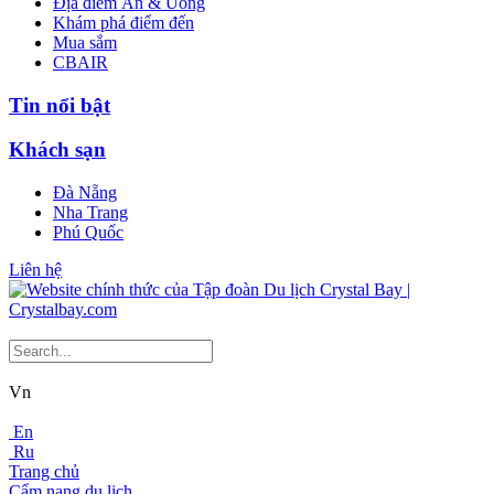
Địa điểm Ăn & Uống
Khám phá điểm đến
Mua sắm
CBAIR
Tin nổi bật
Khách sạn
Đà Nẵng
Nha Trang
Phú Quốc
Liên hệ
Vn
En
Ru
Trang chủ
Cẩm nang du lịch