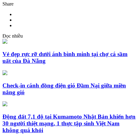
Share
Đọc nhiều
Vẻ đẹp rực rỡ dưới ánh bình minh tại chợ cá sầm
uất của Đà Nẵng
Check-in cánh đồng điện gió Đầm Nại giữa miền
nắng gió
Động đất 7,1 độ tại Kumamoto Nhật Bản khiến hơn
30 người thiệt mạng, 1 thực tập sinh Việt Nam
không quá khỏi