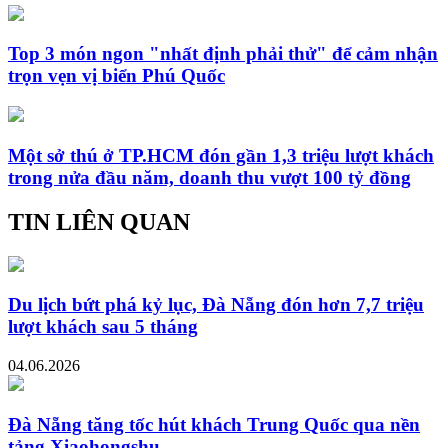
Top 3 món ngon "nhất định phải thử" để cảm nhận
trọn vẹn vị biển Phú Quốc
Một sở thú ở TP.HCM đón gần 1,3 triệu lượt khách
trong nửa đầu năm, doanh thu vượt 100 tỷ đồng
TIN LIÊN QUAN
Du lịch bứt phá kỷ lục, Đà Nẵng đón hơn 7,7 triệu
lượt khách sau 5 tháng
04.06.2026
Đà Nẵng tăng tốc hút khách Trung Quốc qua nền
tảng Xiaohongshu