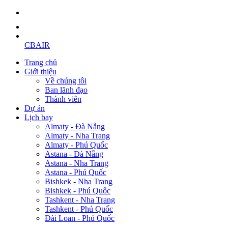
CBAIR
Trang chủ
Giới thiệu
Về chúng tôi
Ban lãnh đạo
Thành viên
Dự án
Lịch bay
Almaty - Đà Nẵng
Almaty - Nha Trang
Almaty - Phú Quốc
Astana - Đà Nẵng
Astana - Nha Trang
Astana - Phú Quốc
Bishkek - Nha Trang
Bishkek - Phú Quốc
Tashkent - Nha Trang
Tashkent - Phú Quốc
Đài Loan - Phú Quốc