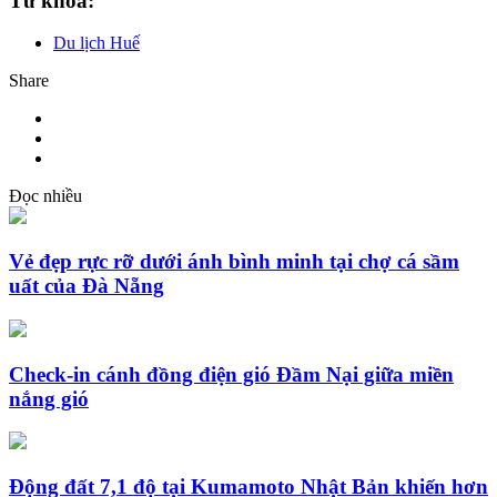
Từ khóa:
Du lịch Huế
Share
Đọc nhiều
Vẻ đẹp rực rỡ dưới ánh bình minh tại chợ cá sầm
uất của Đà Nẵng
Check-in cánh đồng điện gió Đầm Nại giữa miền
nắng gió
Động đất 7,1 độ tại Kumamoto Nhật Bản khiến hơn