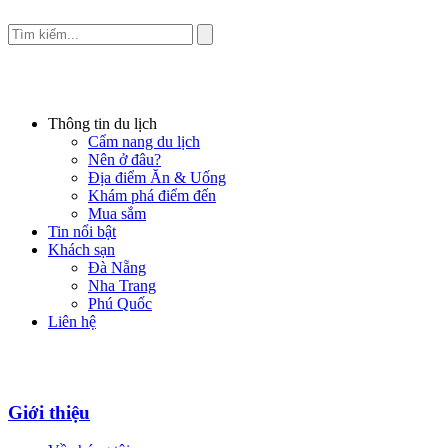
Thông tin du lịch
Cẩm nang du lịch
Nên ở đâu?
Địa điểm Ăn & Uống
Khám phá điểm đến
Mua sắm
Tin nổi bật
Khách sạn
Đà Nẵng
Nha Trang
Phú Quốc
Liên hệ
Giới thiệu