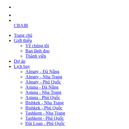
CBAIR
Trang chủ
Giới thiệu
Về chúng tôi
Ban lãnh đạo
Thành viên
Dự án
Lịch bay
Almaty - Đà Nẵng
Almaty - Nha Trang
Almaty - Phú Quốc
Astana - Đà Nẵng
Astana - Nha Trang
Astana - Phú Quốc
Bishkek - Nha Trang
Bishkek - Phú Quốc
Tashkent - Nha Trang
Tashkent - Phú Quốc
Đài Loan - Phú Quốc