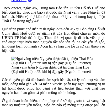
Theo Znews, ngày 4/6, Trung tâm Bảo tồn Di tích Cố đô Huế cho
biết công tác phục chế bảo vật quốc gia Ngai vàng triều Nguyễn đã
hoàn tất. Hiện vật dự kiến được đưa trở lại vị trí trưng bày tại điện
Thái Hòa trong ngày 4/6.
Quá trình phục chế diễn ra từ ngày 22/4 đến 4/5 tại Bảo tàng Cổ vật
Cung đình Huế dưới sự giám sát của Hội đồng chuyên môn do
UBND TP Huế thành lập. Theo đơn vị quản lý di tích, việc phục
chế được thực hiện theo nguyên tắc bảo tồn tối đa các yếu tố gốc,
tận dụng toàn bộ mảnh vỡ còn lại và hạn chế tối đa sự can thiệp vào
hiện vật.
Ngai vàng triều Nguyễn được đặt tại điện Thái Hòa
(Đại nội Huế) trước khi bị đập gãy (Nguồn: Internet)
Các chuyên gia đã tiến hành làm sạch bề mặt, xử lý mối mọt và nấm
mốc, đồng thời gắn kết 14 mảnh vỡ của phần tay ngai. Những vị trí
hư hỏng được phục hồi bằng vật liệu tương thích với chất liệu
nguyên bản, bao gồm cả phần mộng nối bị hỏng.
Ở giai đoạn hoàn thiện, nhóm phục chế sử dụng sơn ta và vàng thật
theo kỹ thuật truyền thống. Một lớp bảo vệ mỏng cũng được phủ lên