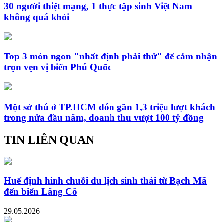
30 người thiệt mạng, 1 thực tập sinh Việt Nam
không quá khỏi
Top 3 món ngon "nhất định phải thử" để cảm nhận
trọn vẹn vị biển Phú Quốc
Một sở thú ở TP.HCM đón gần 1,3 triệu lượt khách
trong nửa đầu năm, doanh thu vượt 100 tỷ đồng
TIN LIÊN QUAN
Huế định hình chuỗi du lịch sinh thái từ Bạch Mã
đến biển Lăng Cô
29.05.2026