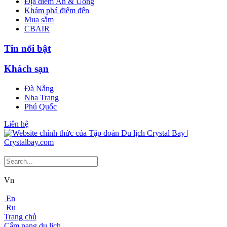
Địa điểm Ăn & Uống
Khám phá điểm đến
Mua sắm
CBAIR
Tin nổi bật
Khách sạn
Đà Nẵng
Nha Trang
Phú Quốc
Liên hệ
Vn
En
Ru
Trang chủ
Cẩm nang du lịch