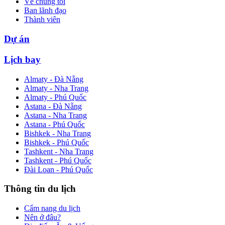
Về chúng tôi
Ban lãnh đạo
Thành viên
Dự án
Lịch bay
Almaty - Đà Nẵng
Almaty - Nha Trang
Almaty - Phú Quốc
Astana - Đà Nẵng
Astana - Nha Trang
Astana - Phú Quốc
Bishkek - Nha Trang
Bishkek - Phú Quốc
Tashkent - Nha Trang
Tashkent - Phú Quốc
Đài Loan - Phú Quốc
Thông tin du lịch
Cẩm nang du lịch
Nên ở đâu?