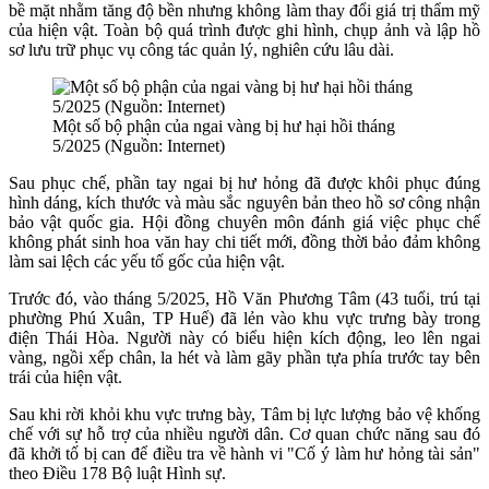
bề mặt nhằm tăng độ bền nhưng không làm thay đổi giá trị thẩm mỹ
của hiện vật. Toàn bộ quá trình được ghi hình, chụp ảnh và lập hồ
sơ lưu trữ phục vụ công tác quản lý, nghiên cứu lâu dài.
Một số bộ phận của ngai vàng bị hư hại hồi tháng
5/2025 (Nguồn: Internet)
Sau phục chế, phần tay ngai bị hư hỏng đã được khôi phục đúng
hình dáng, kích thước và màu sắc nguyên bản theo hồ sơ công nhận
bảo vật quốc gia. Hội đồng chuyên môn đánh giá việc phục chế
không phát sinh hoa văn hay chi tiết mới, đồng thời bảo đảm không
làm sai lệch các yếu tố gốc của hiện vật.
Trước đó, vào tháng 5/2025, Hồ Văn Phương Tâm (43 tuổi, trú tại
phường Phú Xuân, TP Huế) đã lẻn vào khu vực trưng bày trong
điện Thái Hòa. Người này có biểu hiện kích động, leo lên ngai
vàng, ngồi xếp chân, la hét và làm gãy phần tựa phía trước tay bên
trái của hiện vật.
Sau khi rời khỏi khu vực trưng bày, Tâm bị lực lượng bảo vệ khống
chế với sự hỗ trợ của nhiều người dân. Cơ quan chức năng sau đó
đã khởi tố bị can để điều tra về hành vi "Cố ý làm hư hỏng tài sản"
theo Điều 178 Bộ luật Hình sự.