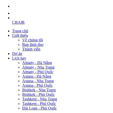
CBAIR
Trang chủ
Giới thiệu
Về chúng tôi
Ban lãnh đạo
Thành viên
Dự án
Lịch bay
Almaty - Đà Nẵng
Almaty - Nha Trang
Almaty - Phú Quốc
Astana - Đà Nẵng
Astana - Nha Trang
Astana - Phú Quốc
Bishkek - Nha Trang
Bishkek - Phú Quốc
Tashkent - Nha Trang
Tashkent - Phú Quốc
Đài Loan - Phú Quốc