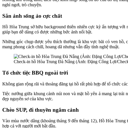
nghỉ ngơi, trò chuyện.
Săn ảnh sống ảo cực chất
Hồ Hòa Trung sở hữu background thiên nhiên cực kỳ ấn tượng với m
giúp bạn dễ dàng có được những bức ảnh nổi bật.
Những góc chụp được yêu thích thường là khu vực bãi cỏ ven hồ, c
mang phong cách chill, hoang dã nhưng vẫn đầy tính nghệ thuật.
Check-in hồ Hòa Trung Đà Nẵng (Ảnh: Đặng Công Lợi/Check
Tổ chức tiệc BBQ ngoài trời
Không gian rộng rãi và thoáng đãng tại hồ rất phù hợp để tổ chức cá
Tiệc nướng giữa khung cảnh núi non và mặt hồ yên ả mang lại trải
đẹp nguyên sơ của khu vực.
Chèo SUP, đi thuyền ngắm cảnh
Vào mùa nước dâng (khoảng tháng 9 đến tháng 12), Hồ Hòa Trung trở
hợp cả với người mới bắt đầu.