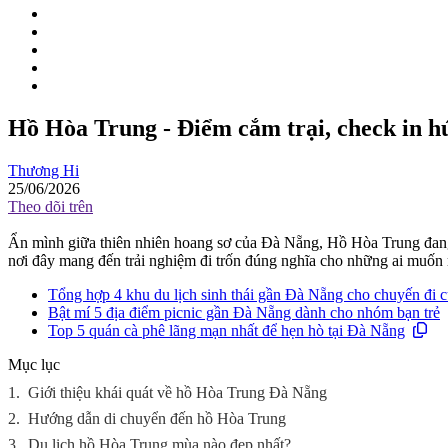
Hồ Hòa Trung - Điểm cắm trại, check in hú
Thương Hi
25/06/2026
Theo dõi trên
Ẩn mình giữa thiên nhiên hoang sơ của Đà Nẵng, Hồ Hòa Trung đang 
nơi đây mang đến trải nghiệm đi trốn đúng nghĩa cho những ai muốn r
Tổng hợp 4 khu du lịch sinh thái gần Đà Nẵng cho chuyến đi c
Bật mí 5 địa điểm picnic gần Đà Nẵng dành cho nhóm bạn trẻ
Top 5 quán cà phê lãng mạn nhất để hẹn hò tại Đà Nẵng
Mục lục
1.
Giới thiệu khái quát về hồ Hòa Trung Đà Nẵng
2.
Hướng dẫn di chuyển đến hồ Hòa Trung
3.
Du lịch hồ Hòa Trung mùa nào đẹp nhất?