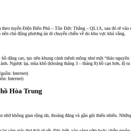
ân theo tuyến Điện Biên Phủ – Tôn Đức Thắng – QL1A, sau đó rẽ vào 
n nên chủ động phương án di chuyển chiều về do khu vực khá vắng.
hồ dâng cao, tạo nên khung cảnh mênh mông như một “thảo nguyên trê
ụp ảnh. Ngược lại, mùa khô (khoảng tháng 3 – tháng 8) hồ cạn hơn, lộ ra
n: Internet)
n hồ Hòa Trung
 nhờ không gian rộng rãi, thoáng đãng và gần gũi thiên nhiên. Những b
 lại cảm giác thư thái rõ rệt. Đặc biệt, vào sáng sớm hoặc chiều muộn