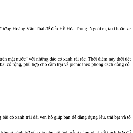
đường Hoàng Văn Thái để đến Hồ Hòa Trung. Ngoài ra, taxi hoặc xe
n mặt nước” với những đảo cỏ xanh rải rác. Thời điểm này thời tiết
 bãi cỏ rộng, phù hợp cho cắm trại và picnic theo phong cách đồng cỏ.
ãi cỏ xanh trải dài ven hồ giúp bạn dễ dàng dựng lều, trải bạt và tổ
, khung cảnh trở nên dịu nhẹ với ánh nắng vàng nhạt, rất thích hợp để