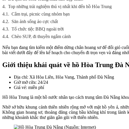
4.
Top những trải nghiệm thú vị nhất khi đến hồ Hòa Trung
4.1.
Cắm trại, picnic cùng nhóm bạn
4.2.
Săn ảnh sống ảo cực chất
4.3.
Tổ chức tiệc BBQ ngoài trời
4.4.
Chèo SUP, đi thuyền ngắm cảnh
Nếu bạn đang tìm kiếm một điểm dừng chân hoang sơ để đổi gió cuố
bài viết dưới đây để lên kế hoạch cho chuyến đi trọn vẹn và đáng nhớ
Giới thiệu khái quát về hồ Hòa Trung Đà 
Địa chỉ: Xã Hòa Liên, Hòa Vang, Thành phố Đà Nẵng
Giờ mở cửa: 24/24
Giá vé: miễn phí
Hồ Hòa Trung là một hồ nước nhân tạo cách trung tâm Đà Nẵng khoả
Nhờ sở hữu khung cảnh thiên nhiên rộng mở với mặt hồ yên ả, những
Không gian hoang sơ, thoáng đãng cùng bầu không khí trong lành k
những khoảnh khắc thư giãn gần gũi với thiên nhiên.