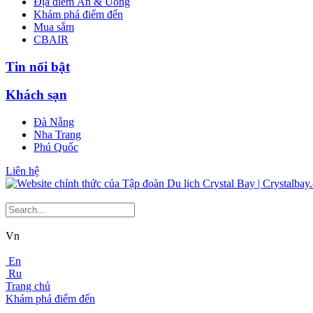
Địa điểm Ăn & Uống
Khám phá điểm đến
Mua sắm
CBAIR
Tin nổi bật
Khách sạn
Đà Nẵng
Nha Trang
Phú Quốc
Liên hệ
Vn
En
Ru
Trang chủ
Khám phá điểm đến