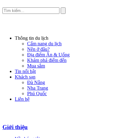
Thông tin du lịch
Cẩm nang du lịch
Nên ở đâu?
Địa điểm Ăn & Uống
Khám phá điểm đến
Mua sắm
Tin nổi bật
Khách sạn
Đà Nẵng
Nha Trang
Phú Quốc
Liên hệ
Giới thiệu