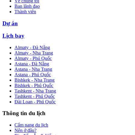
Về chúng tôi
Ban lãnh đạo
Thành viên
Dự án
Lịch bay
Almaty - Đà Nẵng
Almaty - Nha Trang
Almaty - Phú Quốc
Astana - Đà Nẵng
Astana - Nha Trang
Astana - Phú Quốc
Bishkek - Nha Trang
Bishkek - Phú Quốc
Tashkent - Nha Trang
Tashkent - Phú Quốc
Đài Loan - Phú Quốc
Thông tin du lịch
Cẩm nang du lịch
Nên ở đâu?