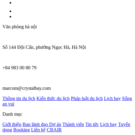
Văn phòng hà nội
Số 144 Đội Cấn, phường Ngọc Hà, Hà Nội
+84 983 00 80 79
marcom@crystalbay.com
Thông tin du lịch
Kiến thức du lịch
Pháp luật du lịch
Lịch bay
Sống
an vui
Danh mục
Giới thiệu
Ban lãnh đạo
Dự án
Thành viên
Tin tức
Lịch bay
Tuyển
dụng
Booking
Liên hệ
CBAIR