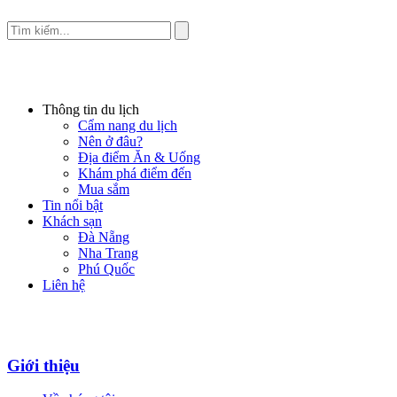
Thông tin du lịch
Cẩm nang du lịch
Nên ở đâu?
Địa điểm Ăn & Uống
Khám phá điểm đến
Mua sắm
Tin nổi bật
Khách sạn
Đà Nẵng
Nha Trang
Phú Quốc
Liên hệ
Giới thiệu