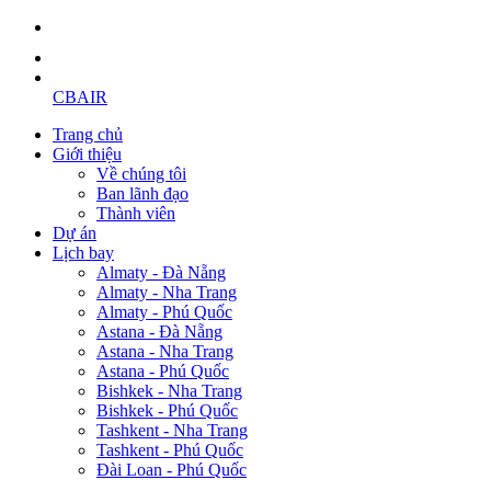
CBAIR
Trang chủ
Giới thiệu
Về chúng tôi
Ban lãnh đạo
Thành viên
Dự án
Lịch bay
Almaty - Đà Nẵng
Almaty - Nha Trang
Almaty - Phú Quốc
Astana - Đà Nẵng
Astana - Nha Trang
Astana - Phú Quốc
Bishkek - Nha Trang
Bishkek - Phú Quốc
Tashkent - Nha Trang
Tashkent - Phú Quốc
Đài Loan - Phú Quốc