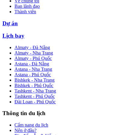
Về chúng tôi
Ban lãnh đạo
Thành viên
Dự án
Lịch bay
Almaty - Đà Nẵng
Almaty - Nha Trang
Almaty - Phú Quốc
Astana - Đà Nẵng
Astana - Nha Trang
Astana - Phú Quốc
Bishkek - Nha Trang
Bishkek - Phú Quốc
Tashkent - Nha Trang
Tashkent - Phú Quốc
Đài Loan - Phú Quốc
Thông tin du lịch
Cẩm nang du lịch
Nên ở đâu?