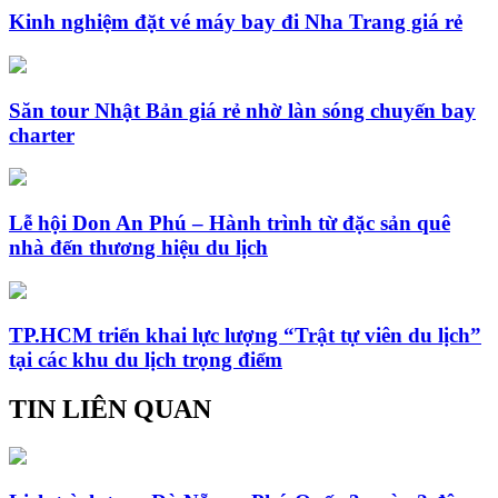
Kinh nghiệm đặt vé máy bay đi Nha Trang giá rẻ
Săn tour Nhật Bản giá rẻ nhờ làn sóng chuyến bay
charter
Lễ hội Don An Phú – Hành trình từ đặc sản quê
nhà đến thương hiệu du lịch
TP.HCM triển khai lực lượng “Trật tự viên du lịch”
tại các khu du lịch trọng điểm
TIN LIÊN QUAN