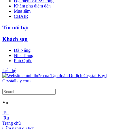
Địa điểm Ăn & Uống
Khám phá điểm đến
Mua sắm
CBAIR
Tin nổi bật
Khách sạn
Đà Nẵng
Nha Trang
Phú Quốc
Liên hệ
Vn
En
Ru
Trang chủ
Cẩm nang du lịch