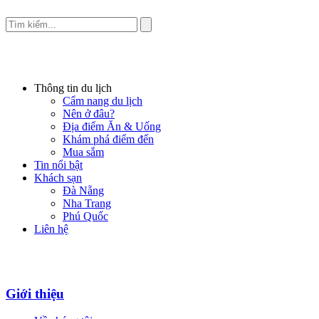
Thông tin du lịch
Cẩm nang du lịch
Nên ở đâu?
Địa điểm Ăn & Uống
Khám phá điểm đến
Mua sắm
Tin nổi bật
Khách sạn
Đà Nẵng
Nha Trang
Phú Quốc
Liên hệ
Giới thiệu