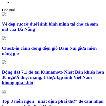
Đọc nhiều
Vẻ đẹp rực rỡ dưới ánh bình minh tại chợ cá sầm
uất của Đà Nẵng
Check-in cánh đồng điện gió Đầm Nại giữa miền
nắng gió
Động đất 7,1 độ tại Kumamoto Nhật Bản khiến hơn
30 người thiệt mạng, 1 thực tập sinh Việt Nam
không quá khỏi
Top 3 món ngon "nhất định phải thử" để cảm nhận