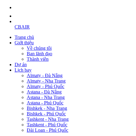
CBAIR
Trang chủ
Giới thiệu
Về chúng tôi
Ban lãnh đạo
Thành viên
Dự án
Lịch bay
Almaty - Đà Nẵng
Almaty - Nha Trang
Almaty - Phú Quốc
Astana - Đà Nẵng
Astana - Nha Trang
Astana - Phú Quốc
Bishkek - Nha Trang
Bishkek - Phú Quốc
Tashkent - Nha Trang
Tashkent - Phú Quốc
Đài Loan - Phú Quốc