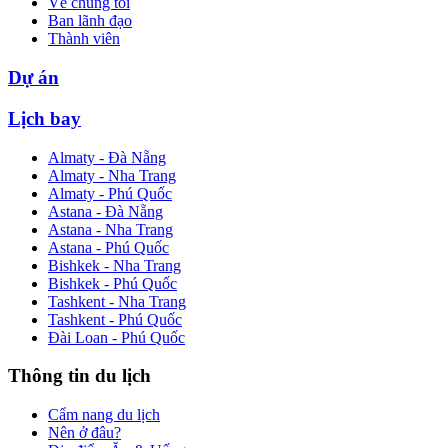
Về chúng tôi
Ban lãnh đạo
Thành viên
Dự án
Lịch bay
Almaty - Đà Nẵng
Almaty - Nha Trang
Almaty - Phú Quốc
Astana - Đà Nẵng
Astana - Nha Trang
Astana - Phú Quốc
Bishkek - Nha Trang
Bishkek - Phú Quốc
Tashkent - Nha Trang
Tashkent - Phú Quốc
Đài Loan - Phú Quốc
Thông tin du lịch
Cẩm nang du lịch
Nên ở đâu?