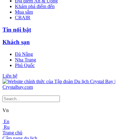
Địa điểm Ăn & Uống
Khám phá điểm đến
Mua sắm
CBAIR
Tin nổi bật
Khách sạn
Đà Nẵng
Nha Trang
Phú Quốc
Liên hệ
Vn
En
Ru
Trang chủ
Cẩm nang du lịch