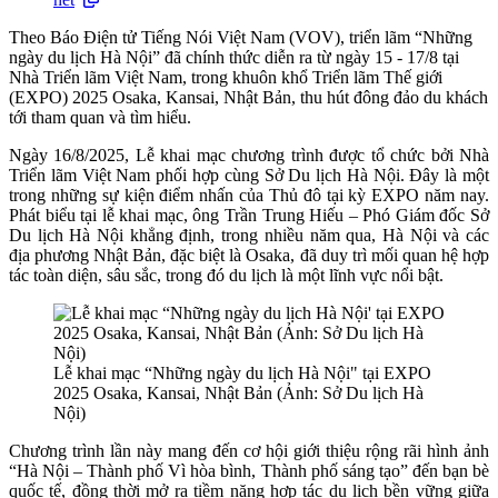
Theo Báo Điện tử Tiếng Nói Việt Nam (VOV), triển lãm “Những
ngày du lịch Hà Nội” đã chính thức diễn ra từ ngày 15 - 17/8 tại
Nhà Triển lãm Việt Nam, trong khuôn khổ Triển lãm Thế giới
(EXPO) 2025 Osaka, Kansai, Nhật Bản, thu hút đông đảo du khách
tới tham quan và tìm hiểu.
Ngày 16/8/2025, Lễ khai mạc chương trình được tổ chức bởi Nhà
Triển lãm Việt Nam phối hợp cùng Sở Du lịch Hà Nội. Đây là một
trong những sự kiện điểm nhấn của Thủ đô tại kỳ EXPO năm nay.
Phát biểu tại lễ khai mạc, ông Trần Trung Hiếu – Phó Giám đốc Sở
Du lịch Hà Nội khẳng định, trong nhiều năm qua, Hà Nội và các
địa phương Nhật Bản, đặc biệt là Osaka, đã duy trì mối quan hệ hợp
tác toàn diện, sâu sắc, trong đó du lịch là một lĩnh vực nổi bật.
Lễ khai mạc “Những ngày du lịch Hà Nội" tại EXPO
2025 Osaka, Kansai, Nhật Bản (Ảnh: Sở Du lịch Hà
Nội)
Chương trình lần này mang đến cơ hội giới thiệu rộng rãi hình ảnh
“Hà Nội – Thành phố Vì hòa bình, Thành phố sáng tạo” đến bạn bè
quốc tế, đồng thời mở ra tiềm năng hợp tác du lịch bền vững giữa