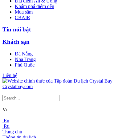
Địa điểm Ăn & Uống
Khám phá điểm đến
Mua sắm
CBAIR
Tin nổi bật
Khách sạn
Đà Nẵng
Nha Trang
Phú Quốc
Liên hệ
Vn
En
Ru
Trang chủ
Thông tin du lịch