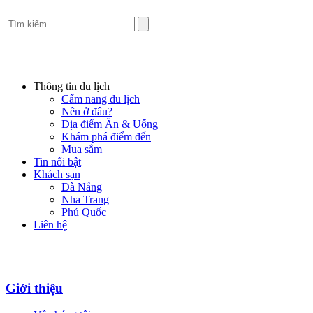
Thông tin du lịch
Cẩm nang du lịch
Nên ở đâu?
Địa điểm Ăn & Uống
Khám phá điểm đến
Mua sắm
Tin nổi bật
Khách sạn
Đà Nẵng
Nha Trang
Phú Quốc
Liên hệ
Giới thiệu