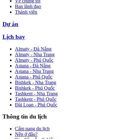
Về chúng tôi
Ban lãnh đạo
Thành viên
Dự án
Lịch bay
Almaty - Đà Nẵng
Almaty - Nha Trang
Almaty - Phú Quốc
Astana - Đà Nẵng
Astana - Nha Trang
Astana - Phú Quốc
Bishkek - Nha Trang
Bishkek - Phú Quốc
Tashkent - Nha Trang
Tashkent - Phú Quốc
Đài Loan - Phú Quốc
Thông tin du lịch
Cẩm nang du lịch
Nên ở đâu?