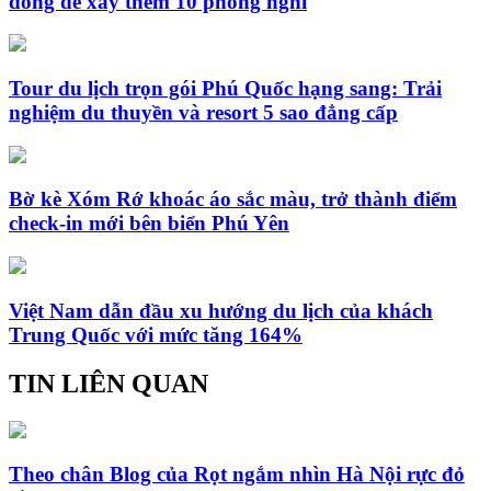
đồng để xây thêm 10 phòng nghỉ
Tour du lịch trọn gói Phú Quốc hạng sang: Trải
nghiệm du thuyền và resort 5 sao đẳng cấp
Bờ kè Xóm Rớ khoác áo sắc màu, trở thành điểm
check-in mới bên biển Phú Yên
Việt Nam dẫn đầu xu hướng du lịch của khách
Trung Quốc với mức tăng 164%
TIN LIÊN QUAN
Theo chân Blog của Rọt ngắm nhìn Hà Nội rực đỏ