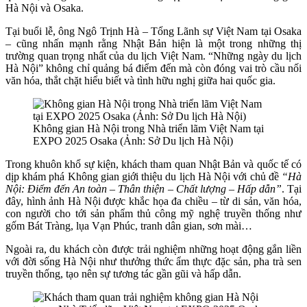
Hà Nội và Osaka.
Tại buổi lễ, ông Ngô Trịnh Hà – Tổng Lãnh sự Việt Nam tại Osaka
– cũng nhấn mạnh rằng Nhật Bản hiện là một trong những thị
trường quan trọng nhất của du lịch Việt Nam. “Những ngày du lịch
Hà Nội” không chỉ quảng bá điểm đến mà còn đóng vai trò cầu nối
văn hóa, thắt chặt hiểu biết và tình hữu nghị giữa hai quốc gia.
Không gian Hà Nội trong Nhà triển lãm Việt Nam tại
EXPO 2025 Osaka (Ảnh: Sở Du lịch Hà Nội)
Trong khuôn khổ sự kiện, khách tham quan Nhật Bản và quốc tế có
dịp khám phá Không gian giới thiệu du lịch Hà Nội với chủ đề
“Hà
Nội: Điểm đến An toàn – Thân thiện – Chất lượng – Hấp dẫn”
. Tại
đây, hình ảnh Hà Nội được khắc họa đa chiều – từ di sản, văn hóa,
con người cho tới sản phẩm thủ công mỹ nghệ truyền thống như
gốm Bát Tràng, lụa Vạn Phúc, tranh dân gian, sơn mài…
Ngoài ra, du khách còn được trải nghiệm những hoạt động gắn liền
với đời sống Hà Nội như thưởng thức ẩm thực đặc sản, pha trà sen
truyền thống, tạo nên sự tương tác gần gũi và hấp dẫn.