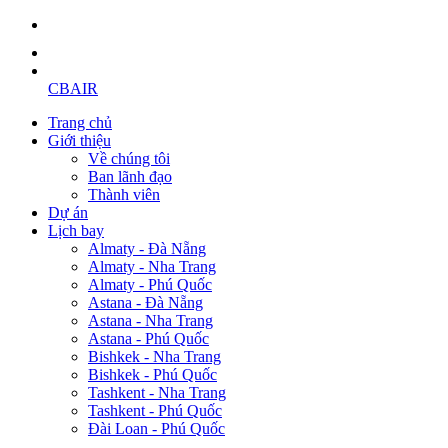
CBAIR
Trang chủ
Giới thiệu
Về chúng tôi
Ban lãnh đạo
Thành viên
Dự án
Lịch bay
Almaty - Đà Nẵng
Almaty - Nha Trang
Almaty - Phú Quốc
Astana - Đà Nẵng
Astana - Nha Trang
Astana - Phú Quốc
Bishkek - Nha Trang
Bishkek - Phú Quốc
Tashkent - Nha Trang
Tashkent - Phú Quốc
Đài Loan - Phú Quốc