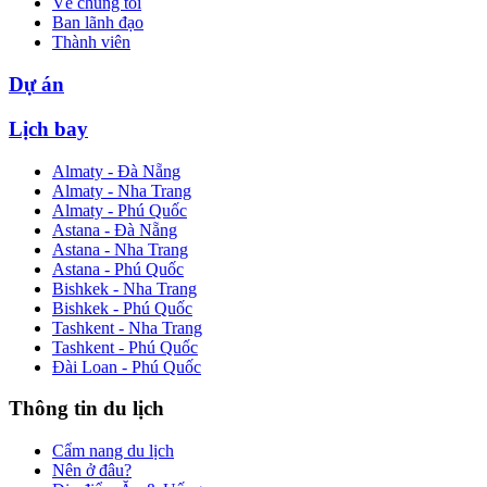
Về chúng tôi
Ban lãnh đạo
Thành viên
Dự án
Lịch bay
Almaty - Đà Nẵng
Almaty - Nha Trang
Almaty - Phú Quốc
Astana - Đà Nẵng
Astana - Nha Trang
Astana - Phú Quốc
Bishkek - Nha Trang
Bishkek - Phú Quốc
Tashkent - Nha Trang
Tashkent - Phú Quốc
Đài Loan - Phú Quốc
Thông tin du lịch
Cẩm nang du lịch
Nên ở đâu?