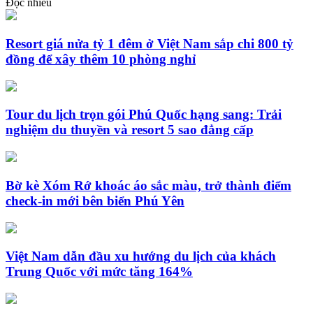
Đọc nhiều
Resort giá nửa tỷ 1 đêm ở Việt Nam sắp chi 800 tỷ
đồng để xây thêm 10 phòng nghỉ
Tour du lịch trọn gói Phú Quốc hạng sang: Trải
nghiệm du thuyền và resort 5 sao đẳng cấp
Bờ kè Xóm Rớ khoác áo sắc màu, trở thành điểm
check-in mới bên biển Phú Yên
Việt Nam dẫn đầu xu hướng du lịch của khách
Trung Quốc với mức tăng 164%