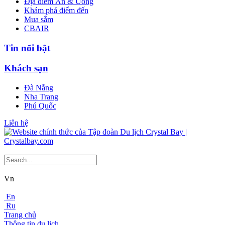
Địa điểm Ăn & Uống
Khám phá điểm đến
Mua sắm
CBAIR
Tin nổi bật
Khách sạn
Đà Nẵng
Nha Trang
Phú Quốc
Liên hệ
Vn
En
Ru
Trang chủ
Thông tin du lịch