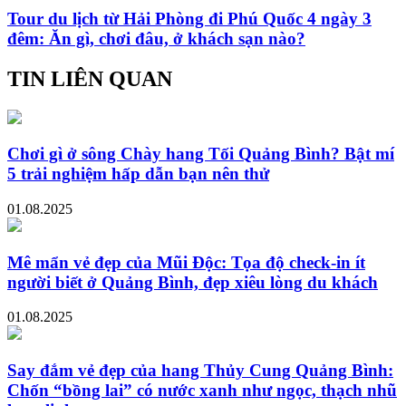
Tour du lịch từ Hải Phòng đi Phú Quốc 4 ngày 3
đêm: Ăn gì, chơi đâu, ở khách sạn nào?
TIN LIÊN QUAN
Chơi gì ở sông Chày hang Tối Quảng Bình? Bật mí
5 trải nghiệm hấp dẫn bạn nên thử
01.08.2025
Mê mẩn vẻ đẹp của Mũi Độc: Tọa độ check-in ít
người biết ở Quảng Bình, đẹp xiêu lòng du khách
01.08.2025
Say đắm vẻ đẹp của hang Thủy Cung Quảng Bình:
Chốn “bồng lai” có nước xanh như ngọc, thạch nhũ