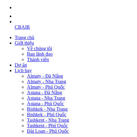
CBAIR
Trang chủ
Giới thiệu
Về chúng tôi
Ban lãnh đạo
Thành viên
Dự án
Lịch bay
Almaty - Đà Nẵng
Almaty - Nha Trang
Almaty - Phú Quốc
Astana - Đà Nẵng
Astana - Nha Trang
Astana - Phú Quốc
Bishkek - Nha Trang
Bishkek - Phú Quốc
Tashkent - Nha Trang
Tashkent - Phú Quốc
Đài Loan - Phú Quốc