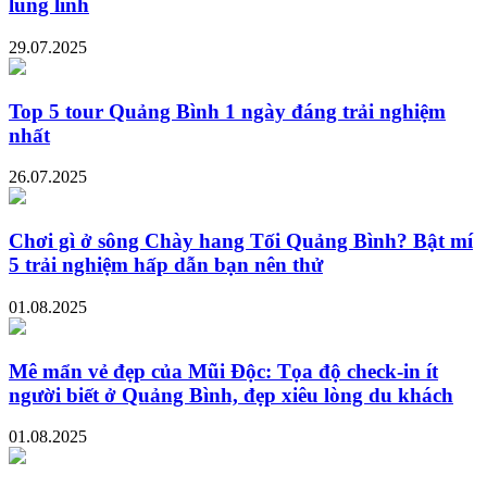
lung linh
29.07.2025
Top 5 tour Quảng Bình 1 ngày đáng trải nghiệm
nhất
26.07.2025
Chơi gì ở sông Chày hang Tối Quảng Bình? Bật mí
5 trải nghiệm hấp dẫn bạn nên thử
01.08.2025
Mê mẩn vẻ đẹp của Mũi Độc: Tọa độ check-in ít
người biết ở Quảng Bình, đẹp xiêu lòng du khách
01.08.2025