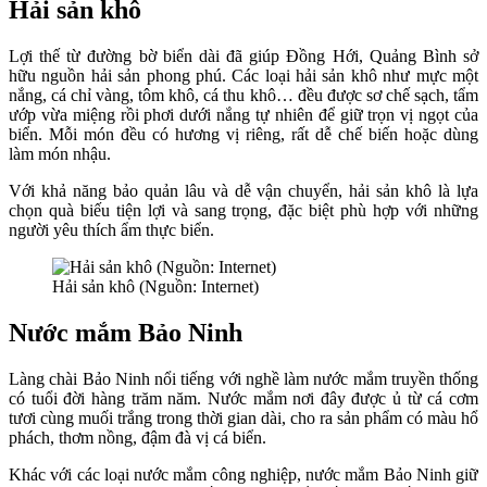
Hải sản khô
Lợi thế từ đường bờ biển dài đã giúp Đồng Hới, Quảng Bình sở
hữu nguồn hải sản phong phú. Các loại hải sản khô như mực một
nắng, cá chỉ vàng, tôm khô, cá thu khô… đều được sơ chế sạch, tẩm
ướp vừa miệng rồi phơi dưới nắng tự nhiên để giữ trọn vị ngọt của
biển. Mỗi món đều có hương vị riêng, rất dễ chế biến hoặc dùng
làm món nhậu.
Với khả năng bảo quản lâu và dễ vận chuyển, hải sản khô là lựa
chọn quà biếu tiện lợi và sang trọng, đặc biệt phù hợp với những
người yêu thích ẩm thực biển.
Hải sản khô (Nguồn: Internet)
Nước mắm Bảo Ninh
Làng chài Bảo Ninh nổi tiếng với nghề làm nước mắm truyền thống
có tuổi đời hàng trăm năm. Nước mắm nơi đây được ủ từ cá cơm
tươi cùng muối trắng trong thời gian dài, cho ra sản phẩm có màu hổ
phách, thơm nồng, đậm đà vị cá biển.
Khác với các loại nước mắm công nghiệp, nước mắm Bảo Ninh giữ