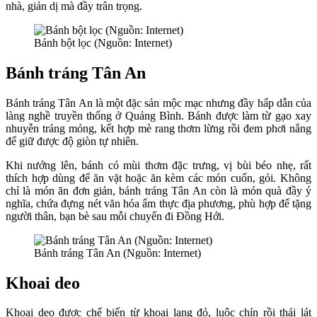
nhà, giản dị mà đầy trân trọng.
Bánh bột lọc (Nguồn: Internet)
Bánh tráng Tân An
Bánh tráng Tân An là một đặc sản mộc mạc nhưng đầy hấp dẫn của
làng nghề truyền thống ở Quảng Bình. Bánh được làm từ gạo xay
nhuyễn tráng mỏng, kết hợp mè rang thơm lừng rồi đem phơi nắng
để giữ được độ giòn tự nhiên.
Khi nướng lên, bánh có mùi thơm đặc trưng, vị bùi béo nhẹ, rất
thích hợp dùng để ăn vặt hoặc ăn kèm các món cuốn, gỏi. Không
chỉ là món ăn đơn giản, bánh tráng Tân An còn là món quà đầy ý
nghĩa, chứa đựng nét văn hóa ẩm thực địa phương, phù hợp để tặng
người thân, bạn bè sau mỗi chuyến đi Đồng Hới.
Bánh tráng Tân An (Nguồn: Internet)
Khoai deo
Khoai deo được chế biến từ khoai lang đỏ, luộc chín rồi thái lát