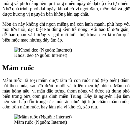
mỏng và phơi nắng liên tục trong nhiều ngày để đạt độ dẻo tự nhiên.
Nhờ quá trình phơi dài ngày, khoai có vị ngọt đậm, mềm dai và giữ
được hương vị nguyên bản không lẫn tạp chất.
Món ăn này không chỉ ngon miệng mà còn lành mạnh, phù hợp với
mọi lứa tuổi, đặc biệt khi dùng kèm trà nóng. Với bao bì đơn giản,
dễ bảo quản và hương vị gợi nhớ tuổi thơ, khoai deo là món quà
biếu mộc mạc nhưng đầy ấm áp.
Khoai deo (Nguồn: Internet)
Mắm ruốc
Mắm ruốc là loại mắm được làm từ con ruốc nhỏ (tép biển) đánh
bắt theo mùa, sau đó được muối và ủ lên men tự nhiên. Mắm có
màu hồng nâu, vị mặn đặc trưng, thơm nồng và được sử dụng phổ
biến trong bữa cơm gia đình miền Trung. Đây là nguyên liệu làm
nên sức hấp dẫn trong các món ăn như thịt luộc chấm mắm ruốc,
cơm trộn mắm ruốc, hay làm gia vị kho cá, xào rau.
Mắm ruốc (Nguồn: Internet)