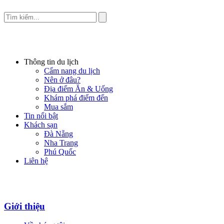
Thông tin du lịch
Cẩm nang du lịch
Nên ở đâu?
Địa điểm Ăn & Uống
Khám phá điểm đến
Mua sắm
Tin nổi bật
Khách sạn
Đà Nẵng
Nha Trang
Phú Quốc
Liên hệ
Giới thiệu