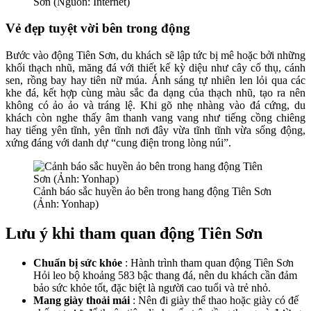
Sơn (Nguồn: Internet)
Vẻ đẹp tuyệt vời bên trong động
Bước vào động Tiên Sơn, du khách sẽ lập tức bị mê hoặc bởi những
khối thạch nhũ, măng đá với thiết kế kỳ diệu như cây cổ thụ, cánh
sen, rồng bay hay tiên nữ múa. Ánh sáng tự nhiên len lỏi qua các
khe đá, kết hợp cùng màu sắc đa dạng của thạch nhũ, tạo ra nên
không có ảo ảo và tráng lệ. Khi gõ nhẹ nhàng vào đá cứng, du
khách còn nghe thấy âm thanh vang vang như tiếng cồng chiêng
hay tiếng yên tĩnh, yên tĩnh nơi đây vừa tĩnh tĩnh vừa sống động,
xứng đáng với danh dự “cung điện trong lòng núi”.
Cảnh báo sắc huyền ảo bên trong hang động Tiên Sơn
(Ảnh: Yonhap)
Lưu ý khi tham quan động Tiên Sơn
Chuẩn bị sức khỏe
: Hành trình tham quan động Tiên Sơn
Hỏi leo bộ khoảng 583 bậc thang đá, nên du khách cần đảm
bảo sức khỏe tốt, đặc biệt là người cao tuổi và trẻ nhỏ.
Mang giày thoải mái
: Nên đi giày thể thao hoặc giày có đế