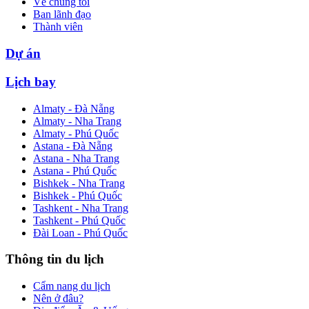
Về chúng tôi
Ban lãnh đạo
Thành viên
Dự án
Lịch bay
Almaty - Đà Nẵng
Almaty - Nha Trang
Almaty - Phú Quốc
Astana - Đà Nẵng
Astana - Nha Trang
Astana - Phú Quốc
Bishkek - Nha Trang
Bishkek - Phú Quốc
Tashkent - Nha Trang
Tashkent - Phú Quốc
Đài Loan - Phú Quốc
Thông tin du lịch
Cẩm nang du lịch
Nên ở đâu?