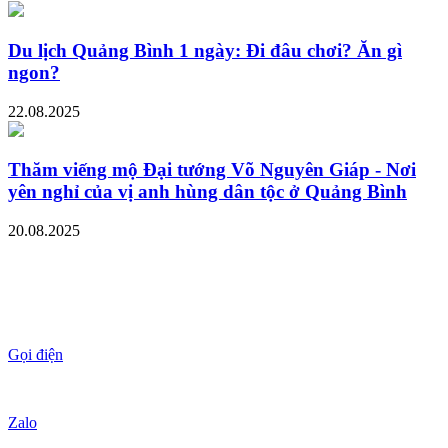
Du lịch Quảng Bình 1 ngày: Đi đâu chơi? Ăn gì
ngon?
22.08.2025
Thăm viếng mộ Đại tướng Võ Nguyên Giáp - Nơi
yên nghỉ của vị anh hùng dân tộc ở Quảng Bình
20.08.2025
Gọi điện
Zalo