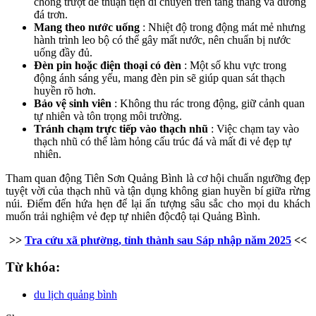
chống trượt để thuận tiện di chuyển trên tầng thang và đường
đá trơn.
Mang theo nước uống
: Nhiệt độ trong động mát mẻ nhưng
hành trình leo bộ có thể gây mất nước, nên chuẩn bị nước
uống đầy đủ.
Đèn pin hoặc điện thoại có đèn
: Một số khu vực trong
động ánh sáng yếu, mang đèn pin sẽ giúp quan sát thạch
huyền rõ hơn.
Bảo vệ sinh viên
: Không thu rác trong động, giữ cảnh quan
tự nhiên và tôn trọng môi trường.
Tránh chạm trực tiếp vào thạch nhũ
: Việc chạm tay vào
thạch nhũ có thể làm hỏng cấu trúc đá và mất đi vẻ đẹp tự
nhiên.
Tham quan động Tiên Sơn Quảng Bình là cơ hội chuẩn ngưỡng đẹp
tuyệt vời của thạch nhũ và tận dụng không gian huyền bí giữa rừng
núi. Điểm đến hứa hẹn để lại ấn tượng sâu sắc cho mọi du khách
muốn trải nghiệm vẻ đẹp tự nhiên độcđộ tại Quảng Bình.
>>
Tra cứu xã phường, tỉnh thành sau Sáp nhập năm 2025
<<
Từ khóa:
du lịch quảng bình