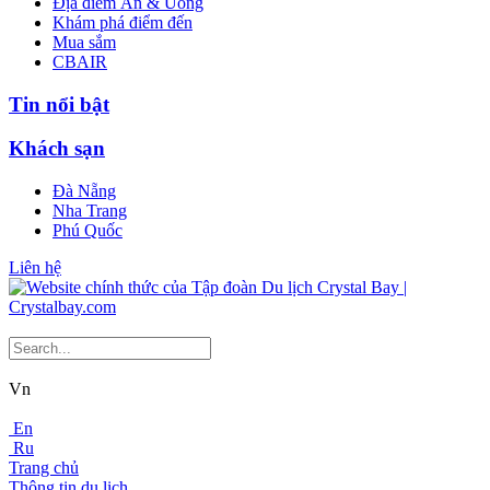
Địa điểm Ăn & Uống
Khám phá điểm đến
Mua sắm
CBAIR
Tin nổi bật
Khách sạn
Đà Nẵng
Nha Trang
Phú Quốc
Liên hệ
Vn
En
Ru
Trang chủ
Thông tin du lịch