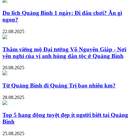
Du lịch Quảng Bình 1 ngày: Đi đâu chơi? Ăn gì
ngon?
22.08.2025
Thăm viếng mộ Đại tướng Võ Nguyên Giáp - Nơi
yên nghỉ của vị anh hùng dân tộc ở Quảng Bình
20.08.2025
Từ Quảng Bình đi Quảng Trị bao nhiêu km?
28.08.2025
Top 5 hang động tuyệt đẹp ít người biết tại Quảng
Bình
25.08.2025