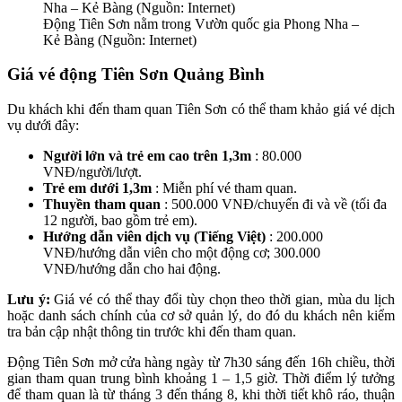
Động Tiên Sơn nằm trong Vườn quốc gia Phong Nha –
Kẻ Bàng (Nguồn: Internet)
Giá vé động Tiên Sơn Quảng Bình
Du khách khi đến tham quan Tiên Sơn có thể tham khảo giá vé dịch
vụ dưới đây:
Người lớn và trẻ em cao trên 1,3m
: 80.000
VNĐ/người/lượt.
Trẻ em dưới 1,3m
: Miễn phí vé tham quan.
Thuyền tham quan
: 500.000 VNĐ/chuyến đi và về (tối đa
12 người, bao gồm trẻ em).
Hướng dẫn viên dịch vụ (Tiếng Việt)
: 200.000
VNĐ/hướng dẫn viên cho một động cơ; 300.000
VNĐ/hướng dẫn cho hai động.
Lưu ý:
Giá vé có thể thay đổi tùy chọn theo thời gian, mùa du lịch
hoặc danh sách chính của cơ sở quản lý, do đó du khách nên kiểm
tra bản cập nhật thông tin trước khi đến tham quan.
Động Tiên Sơn mở cửa hàng ngày từ 7h30 sáng đến 16h chiều, thời
gian tham quan trung bình khoảng 1 – 1,5 giờ. Thời điểm lý tưởng
để tham quan là từ tháng 3 đến tháng 8, khi thời tiết khô ráo, thuận