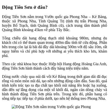
Động Tiên Sơn ở đâu?
Động Tiên Sơn nằm trong Vườn quốc gia Phong Nha – Kẻ Bàng,
thuộc xã Phong Nha, Tỉnh Quảng Trị (tỉnh thị trấn Phong Nha,
huyện Bố Trạch, tỉnh Quảng Bình cũ), cách trung tâm thành phố
Quảng Bình khoảng 45km về phía Tây Bắc.
Tổng chiều dài hang động thạch nhũ khoảng 980m, nhưng du
khách chỉ có thể tham quan trong 400m đầu tính từ cửa động. Phần
bên trong còn lại là bãi đá đầy dài khoảng 500m với độ sâu 10m, rất
nguy hiểm và chỉ phù hợp với những ai yêu thích kho lưu, khám
phá.
Theo các nhà khoa học thuộc Hiệp hội Hang động Hoàng Gia Anh,
động Tiên Sơn hình thành cách đây hàng triệu triệu năm.
Dòng nước chảy qua núi đá vôi Kẻ Bàng trong thời gian dài đã đục
rỗng và mòn mòn núi đá, tạo nên những động cấm đầu. Sau đó, quá
trình kiến trúc tạo ra địa chất tạo khối núi nâng lên hoặc hạ xuống,
dẫn đến sự lắng đọng của một số khối đá, ngăn cản dòng chảy và
hình thành động Tiên Sơn phía trên. Trong khi đó, phần hang có
sông tiếp tục tiếp tục ở phía dưới, tạo nên hệ thống treo Phong Nha.