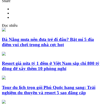
Share
Đọc nhiều
Đà Nẵng mưa nên đưa trẻ đi đâu? Bật mí 5 địa
điểm vui chơi trong nhà cực hot
Resort giá nửa tỷ 1 đêm ở Việt Nam sắp chi 800 tỷ
đồng để xây thêm 10 phòng nghỉ
Tour du lịch trọn gói Phú Quốc hạng sang: Trải
nghiệm du thuyền và resort 5 sao đẳng cấp