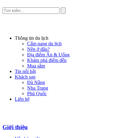
Thông tin du lịch
Cẩm nang du lịch
Nên ở đâu?
Địa điểm Ăn & Uống
Khám phá điểm đến
Mua sắm
Tin nổi bật
Khách sạn
Đà Nẵng
Nha Trang
Phú Quốc
Liên hệ
Giới thiệu