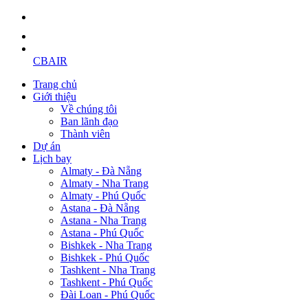
CBAIR
Trang chủ
Giới thiệu
Về chúng tôi
Ban lãnh đạo
Thành viên
Dự án
Lịch bay
Almaty - Đà Nẵng
Almaty - Nha Trang
Almaty - Phú Quốc
Astana - Đà Nẵng
Astana - Nha Trang
Astana - Phú Quốc
Bishkek - Nha Trang
Bishkek - Phú Quốc
Tashkent - Nha Trang
Tashkent - Phú Quốc
Đài Loan - Phú Quốc