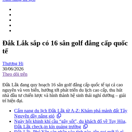
Đắk Lắk sắp có 16 sân golf đẳng cấp quốc
tế
Thương Hi
30/06/2026
Theo dõi trên
Đắk Lắk đang quy hoạch 16 sân golf đẳng cấp quốc tế tại cả cao
nguyên và ven biển, hướng tới phát triển du lịch cao cấp, thu hút
nhà đầu tư chiến lược và hình thành hệ sinh thái nghỉ dưỡng – giải
trí hiện đại.
Cẩm nang du lịch Đắk Lắk từ A-Z: Khám phá mảnh đất Tây
Nguyên đầy nắng gió
Ngày hội khinh khí cầu “gây sốt”, du khách đổ về Tuy Hòa,
Đắk Lắk check-in kín quảng trường
Đắk Lắk, Phú Yên sáp nhập vào tỉnh nào, tên gọi mới là gì,