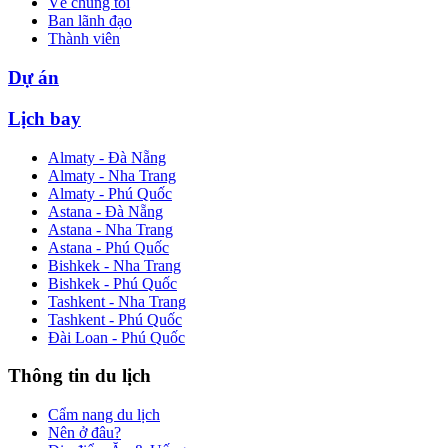
Về chúng tôi
Ban lãnh đạo
Thành viên
Dự án
Lịch bay
Almaty - Đà Nẵng
Almaty - Nha Trang
Almaty - Phú Quốc
Astana - Đà Nẵng
Astana - Nha Trang
Astana - Phú Quốc
Bishkek - Nha Trang
Bishkek - Phú Quốc
Tashkent - Nha Trang
Tashkent - Phú Quốc
Đài Loan - Phú Quốc
Thông tin du lịch
Cẩm nang du lịch
Nên ở đâu?