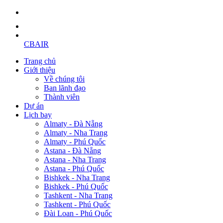
CBAIR
Trang chủ
Giới thiệu
Về chúng tôi
Ban lãnh đạo
Thành viên
Dự án
Lịch bay
Almaty - Đà Nẵng
Almaty - Nha Trang
Almaty - Phú Quốc
Astana - Đà Nẵng
Astana - Nha Trang
Astana - Phú Quốc
Bishkek - Nha Trang
Bishkek - Phú Quốc
Tashkent - Nha Trang
Tashkent - Phú Quốc
Đài Loan - Phú Quốc