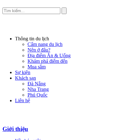
Thông tin du lịch
Cẩm nang du lịch
Nên ở đâu?
Địa điểm Ăn & Uống
Khám phá điểm đến
Mua sắm
Sự kiện
Khách sạn
Đà Nẵng
Nha Trang
Phú Quốc
Liên hệ
Giới thiệu