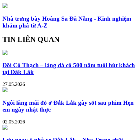
Nhà trưng bày Hoàng Sa Đà Nẵng - Kinh nghiệm
khám phá từ A-Z
TIN LIÊN QUAN
Đồi Cổ Thạch – làng đá cổ 500 năm tuổi hút khách
tại Đắk Lắk
27.05.2026
Ngôi làng mái đỏ ở Đắk Lắk gây sốt sau phim Hẹn
em ngày nhật thực
02.05.2026
Lưu ngay 5 nhà xe Đắk Lắk – Nha Trang chất