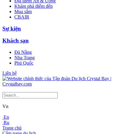
Địa điểm Ăn & Uống
Khám phá điểm đến
Mua sắm
CBAIR
Sự kiện
Khách sạn
Đà Nẵng
Nha Trang
Phú Quốc
Liên hệ
Vn
En
Ru
Trang chủ
Cẩm nang du lịch