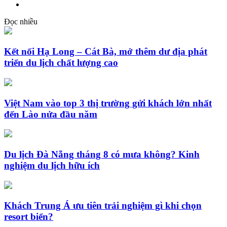
Đọc nhiều
Kết nối Hạ Long – Cát Bà, mở thêm dư địa phát
triển du lịch chất lượng cao
Việt Nam vào top 3 thị trường gửi khách lớn nhất
đến Lào nửa đầu năm
Du lịch Đà Nẵng tháng 8 có mưa không? Kinh
nghiệm du lịch hữu ích
Khách Trung Á ưu tiên trải nghiệm gì khi chọn
resort biển?