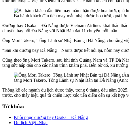
khứ hồi Nhật – Việt từ Vietnam Airlines. Các hành khách còn lại cũng
Ba hành khách đầu tiên may mắn nhận được hoa tươi, quà lưu 
Đường bay Osaka – Đà Nẵng được Vietnam Airlines khai thác thác v
chuyến bay nối Đà Nẵng với Nhật Bản đạt 11 chuyến mỗi tuần.
Ông Mori Takero, Tổng Lãnh sự Nhật Bản tại Đà Nẵng, cho rằng việc
“Sau khi đường bay Đà Nẵng – Narita được kết nối lại, hôm nay đườ
Cũng theo ông Mori Takero, sau khi tỉnh Quảng Nam và TP Đà Nẵng
tăng sức hấp dẫn cho các hành trình khám phá. Bên bờ đó, xu hướng p
Ông Mori Takero, Tổng Lãnh sự Nhật Bản tại Đà Nẵng (Ảnh: 
Thống kê các ngành du lịch được thấy, trong 6 tháng đầu năm 2025
trước, cho thấy hiệu quả từ chiến lược xúc tiến điểm đến sự kết hợp 
Từ khóa:
Khôi phục đường bay Osaka – Đà Nẵng
Du lịch Việt -Nhật