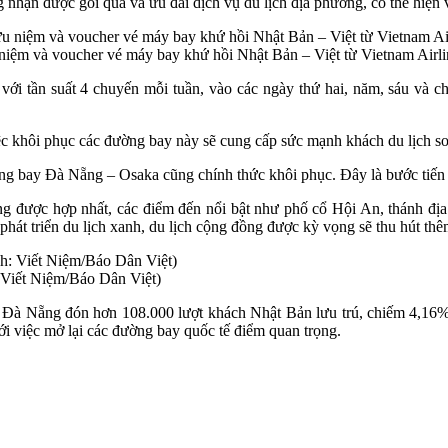
 nhận được gói quà và ưu đãi dịch vụ du lịch địa phương, có thể hiện 
niệm và voucher vé máy bay khứ hồi Nhật Bản – Việt từ Vietnam Airl
ới tần suất 4 chuyến mỗi tuần, vào các ngày thứ hai, năm, sáu và c
 khôi phục các đường bay này sẽ cung cấp sức mạnh khách du lịch so
ng bay Đà Nẵng – Osaka cũng chính thức khôi phục. Đây là bước tiến
 được hợp nhất, các điểm đến nổi bật như phố cổ Hội An, thánh địa 
hát triển du lịch xanh, du lịch cộng đồng được kỳ vọng sẽ thu hút thê
Viết Niệm/Báo Dân Việt)
, Đà Nẵng đón hơn 108.000 lượt khách Nhật Bản lưu trú, chiếm 4,16%
với việc mở lại các đường bay quốc tế điểm quan trọng.