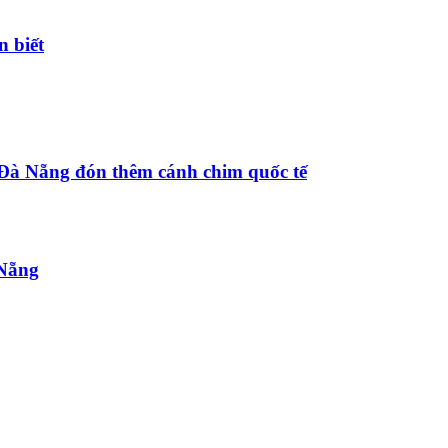
n biết
 Đà Nẵng đón thêm cánh chim quốc tế
 Nẵng