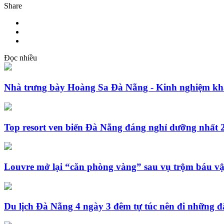
Share
Đọc nhiều
Nhà trưng bày Hoàng Sa Đà Nẵng - Kinh nghiệm kh
Top resort ven biển Đà Nẵng đáng nghỉ dưỡng nhất 
Louvre mở lại “căn phòng vàng” sau vụ trộm báu vậ
Du lịch Đà Nẵng 4 ngày 3 đêm tự túc nên đi những 