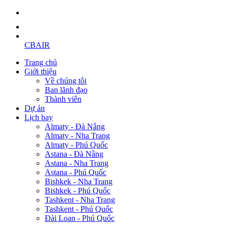
CBAIR
Trang chủ
Giới thiệu
Về chúng tôi
Ban lãnh đạo
Thành viên
Dự án
Lịch bay
Almaty - Đà Nẵng
Almaty - Nha Trang
Almaty - Phú Quốc
Astana - Đà Nẵng
Astana - Nha Trang
Astana - Phú Quốc
Bishkek - Nha Trang
Bishkek - Phú Quốc
Tashkent - Nha Trang
Tashkent - Phú Quốc
Đài Loan - Phú Quốc