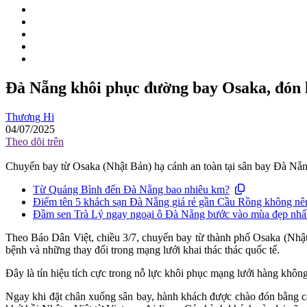
Đà Nẵng khôi phục đường bay Osaka, đón l
Thương Hi
04/07/2025
Theo dõi trên
Chuyến bay từ Osaka (Nhật Bản) hạ cánh an toàn tại sân bay Đà Nẵng 
Từ Quảng Bình đến Đà Nẵng bao nhiêu km?
Điểm tên 5 khách sạn Đà Nẵng giá rẻ gần Cầu Rồng không nên
Đầm sen Trà Lý ngay ngoại ô Đà Nẵng bước vào mùa đẹp nhấ
Theo Báo Dân Việt, chiều 3/7, chuyến bay từ thành phố Osaka (Nhật 
bệnh và những thay đổi trong mạng lưới khai thác thác quốc tế.
Đây là tín hiệu tích cực trong nỗ lực khôi phục mạng lưới hàng khôn
Ngay khi đặt chân xuống sân bay, hành khách được chào đón bằng cá