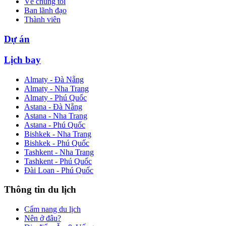
Về chúng tôi
Ban lãnh đạo
Thành viên
Dự án
Lịch bay
Almaty - Đà Nẵng
Almaty - Nha Trang
Almaty - Phú Quốc
Astana - Đà Nẵng
Astana - Nha Trang
Astana - Phú Quốc
Bishkek - Nha Trang
Bishkek - Phú Quốc
Tashkent - Nha Trang
Tashkent - Phú Quốc
Đài Loan - Phú Quốc
Thông tin du lịch
Cẩm nang du lịch
Nên ở đâu?