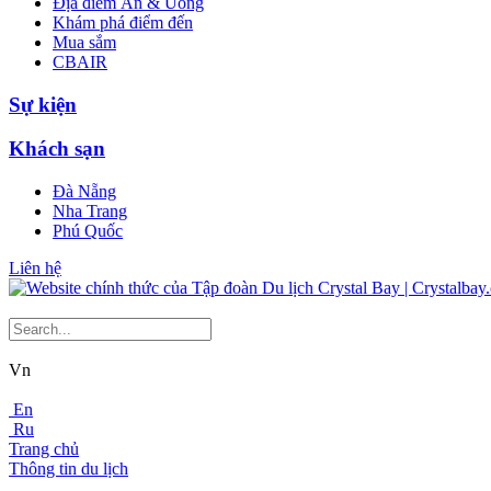
Địa điểm Ăn & Uống
Khám phá điểm đến
Mua sắm
CBAIR
Sự kiện
Khách sạn
Đà Nẵng
Nha Trang
Phú Quốc
Liên hệ
Vn
En
Ru
Trang chủ
Thông tin du lịch