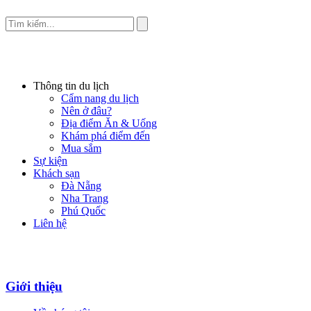
Thông tin du lịch
Cẩm nang du lịch
Nên ở đâu?
Địa điểm Ăn & Uống
Khám phá điểm đến
Mua sắm
Sự kiện
Khách sạn
Đà Nẵng
Nha Trang
Phú Quốc
Liên hệ
Giới thiệu