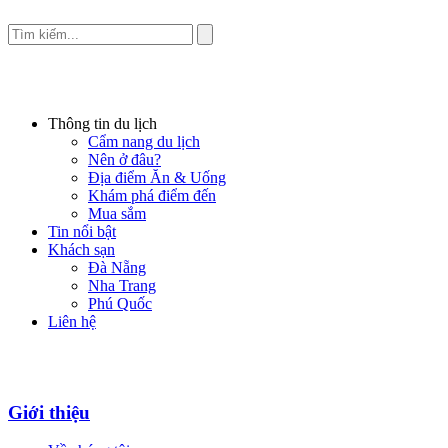
Thông tin du lịch
Cẩm nang du lịch
Nên ở đâu?
Địa điểm Ăn & Uống
Khám phá điểm đến
Mua sắm
Tin nổi bật
Khách sạn
Đà Nẵng
Nha Trang
Phú Quốc
Liên hệ
Giới thiệu