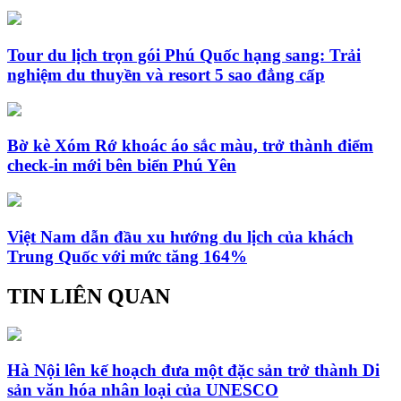
Tour du lịch trọn gói Phú Quốc hạng sang: Trải
nghiệm du thuyền và resort 5 sao đẳng cấp
Bờ kè Xóm Rớ khoác áo sắc màu, trở thành điểm
check-in mới bên biển Phú Yên
Việt Nam dẫn đầu xu hướng du lịch của khách
Trung Quốc với mức tăng 164%
TIN LIÊN QUAN
Hà Nội lên kế hoạch đưa một đặc sản trở thành Di
sản văn hóa nhân loại của UNESCO