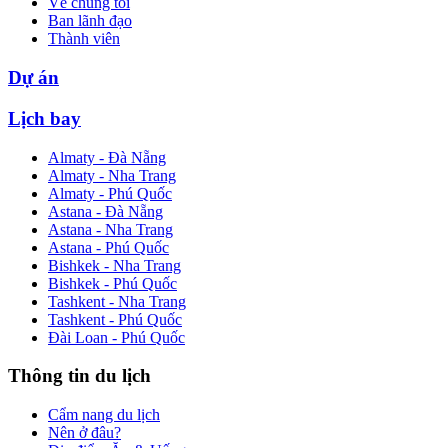
Về chúng tôi
Ban lãnh đạo
Thành viên
Dự án
Lịch bay
Almaty - Đà Nẵng
Almaty - Nha Trang
Almaty - Phú Quốc
Astana - Đà Nẵng
Astana - Nha Trang
Astana - Phú Quốc
Bishkek - Nha Trang
Bishkek - Phú Quốc
Tashkent - Nha Trang
Tashkent - Phú Quốc
Đài Loan - Phú Quốc
Thông tin du lịch
Cẩm nang du lịch
Nên ở đâu?