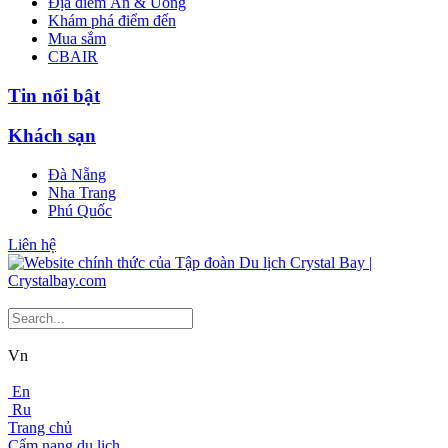
Địa điểm Ăn & Uống
Khám phá điểm đến
Mua sắm
CBAIR
Tin nổi bật
Khách sạn
Đà Nẵng
Nha Trang
Phú Quốc
Liên hệ
Vn
En
Ru
Trang chủ
Cẩm nang du lịch