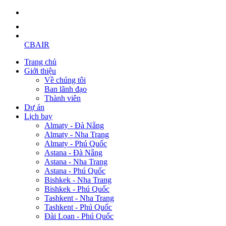
CBAIR
Trang chủ
Giới thiệu
Về chúng tôi
Ban lãnh đạo
Thành viên
Dự án
Lịch bay
Almaty - Đà Nẵng
Almaty - Nha Trang
Almaty - Phú Quốc
Astana - Đà Nẵng
Astana - Nha Trang
Astana - Phú Quốc
Bishkek - Nha Trang
Bishkek - Phú Quốc
Tashkent - Nha Trang
Tashkent - Phú Quốc
Đài Loan - Phú Quốc