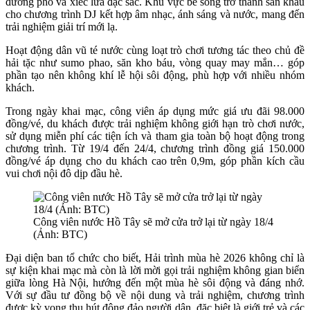
đường phố và xiếc lửa đặc sắc. Khu vực bể sóng trở thành sân khấu
cho chương trình DJ kết hợp âm nhạc, ánh sáng và nước, mang đến
trải nghiệm giải trí mới lạ.
Hoạt động dân vũ té nước cùng loạt trò chơi tương tác theo chủ đề
hải tặc như sumo phao, săn kho báu, vòng quay may mắn… góp
phần tạo nên không khí lễ hội sôi động, phù hợp với nhiều nhóm
khách.
Trong ngày khai mạc, công viên áp dụng mức giá ưu đãi 98.000
đồng/vé, du khách được trải nghiệm không giới hạn trò chơi nước,
sử dụng miễn phí các tiện ích và tham gia toàn bộ hoạt động trong
chương trình. Từ 19/4 đến 24/4, chương trình đồng giá 150.000
đồng/vé áp dụng cho du khách cao trên 0,9m, góp phần kích cầu
vui chơi nội đô dịp đầu hè.
Công viên nước Hồ Tây sẽ mở cửa trở lại từ ngày 18/4
(Ảnh: BTC)
Đại diện ban tổ chức cho biết, Hải trình mùa hè 2026 không chỉ là
sự kiện khai mạc mà còn là lời mời gọi trải nghiệm không gian biển
giữa lòng Hà Nội, hướng đến một mùa hè sôi động và đáng nhớ.
Với sự đầu tư đồng bộ về nội dung và trải nghiệm, chương trình
được kỳ vọng thu hút đông đảo người dân, đặc biệt là giới trẻ và các