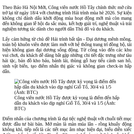
Theo Báo Hà Nội Mới, Công viên nước Hồ Tây chính thức mở cửa
trở lại từ ngày 18/4 với chương trình Hải trình mùa hè 2026. Sự kiện
không chỉ đánh dấu khởi động mùa hoạt động mới mà còn mang
đến không gian lễ hội đa sắc màu, kết hợp giải trí, nghệ thuật và trải
nghiệm tương tác dành cho người dân Thủ đô và du khách.
Lấy cảm hứng từ chủ đề Hải trình bất tận - Đại dương mênh mông,
toàn bộ khuôn viên được làm mới với hệ thống trang trí đồng bộ, tái
hiện không gian đại dương sống động. Từ cổng vào đến các khu
vui chơi, du khách dễ dàng bắt gặp những chi tiết đặc trưng như tàu
hải tặc, bản đồ kho báu, bánh lái, thùng gỗ hay tiểu cảnh san hô,
sinh vật biển, tạo điểm nhấn thị giác và không gian check-in hấp
dẫn.
Công viên nước Hồ Tây được kỳ vọng là điểm đến hấp
dẫn du khách vào dịp nghỉ Giỗ Tổ, 30/4 và 1/5 (Ảnh:
BTC)
Điểm nhấn của chương trình là đại tiệc nghệ thuật với chuỗi tiết mục
được đầu tư bài bản. Mở màn là màn múa lân - rồng khuấy động
không khí, tiếp nối là các tiết mục âm nhạc hiện đại, biểu diễn xiếc