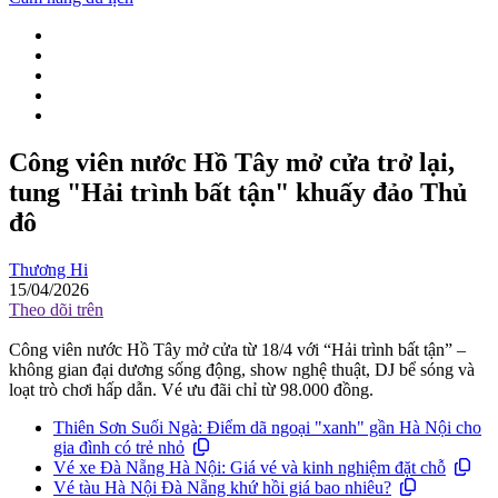
Công viên nước Hồ Tây mở cửa trở lại,
tung "Hải trình bất tận" khuấy đảo Thủ
đô
Thương Hi
15/04/2026
Theo dõi trên
Công viên nước Hồ Tây mở cửa từ 18/4 với “Hải trình bất tận” –
không gian đại dương sống động, show nghệ thuật, DJ bể sóng và
loạt trò chơi hấp dẫn. Vé ưu đãi chỉ từ 98.000 đồng.
Thiên Sơn Suối Ngà: Điểm dã ngoại "xanh" gần Hà Nội cho
gia đình có trẻ nhỏ
Vé xe Đà Nẵng Hà Nội: Giá vé và kinh nghiệm đặt chỗ
Vé tàu Hà Nội Đà Nẵng khứ hồi giá bao nhiêu?