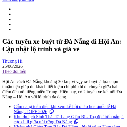
Các tuyến xe buýt từ Đà Nẵng đi Hội An:
Cập nhật lộ trình và giá vé
Thương Hi
25/06/2026
Theo dõi trên
Hội An cách Đà Nẵng khoảng 30 km, vì vậy xe buýt là lựa chọn
thuận tiện giúp du khách tiết kiệm chi phí khi di chuyển giữa hai
điểm đến nổi tiếng miền Trung. Hiện nay, có 2 tuyến xe kết nối Đà
Nẵng – Hội An với lộ trình đa dạng.
Cẩm nang toàn diện khi xem Lễ hội pháo hoa quốc tế Đà
Nẵng - DIFF 2026
Khu du lịch Sinh Thái Tà Lang Giàn Bí - Toạ độ "trốn nắng"
cực chill giữa núi rừng Đà Nẵng
Khám phá Chùa Tam Bảo Đà Nẵng - Ngôi cổ tự Nam tông