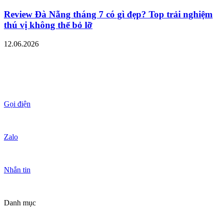
Review Đà Nẵng tháng 7 có gì đẹp? Top trải nghiệm
thú vị không thể bỏ lỡ
12.06.2026
Gọi điện
Zalo
Nhắn tin
Danh mục