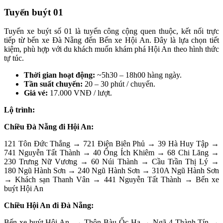
Tuyến buýt 01
Tuyến xe buýt số 01 là tuyến công cộng quen thuộc, kết nối trực
tiếp từ bến xe Đà Nẵng đến Bến xe Hội An. Đây là lựa chọn tiết
kiệm, phù hợp với du khách muốn khám phá Hội An theo hình thức
tự túc.
Thời gian hoạt động:
~5h30 – 18h00 hàng ngày.
Tần suất chuyến:
20 – 30 phút / chuyến.
Giá vé:
17.000 VNĐ / lượt.
Lộ trình:
Chiều Đà Nẵng đi Hội An:
121 Tôn Đức Thắng → 721 Điện Biên Phủ → 39 Hà Huy Tập →
741 Nguyễn Tất Thành → 40 Ông Ích Khiêm → 68 Chi Lăng →
230 Trưng Nữ Vương → 60 Núi Thành → Cầu Trần Thị Lý →
180 Ngũ Hành Sơn → 240 Ngũ Hành Sơn → 310A Ngũ Hành Sơn
→ Khách sạn Thanh Vân → 441 Nguyễn Tất Thành → Bến xe
buýt Hội An
Chiều Hội An đi Đà Nẵng:
Bến xe buýt Hội An → Thôn Bàu Ốc Hạ → Ngã 4 Thành Tín →