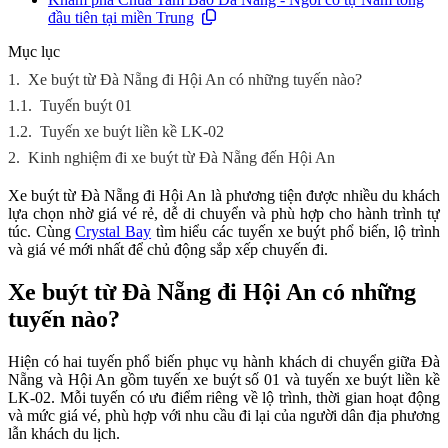
đầu tiên tại miền Trung
Mục lục
1.
Xe buýt từ Đà Nẵng đi Hội An có những tuyến nào?
1.1.
Tuyến buýt 01
1.2.
Tuyến xe buýt liền kề LK-02
2.
Kinh nghiệm đi xe buýt từ Đà Nẵng đến Hội An
Xe buýt từ Đà Nẵng đi Hội An là phương tiện được nhiều du khách
lựa chọn nhờ giá vé rẻ, dễ di chuyển và phù hợp cho hành trình tự
túc. Cùng
Crystal Bay
tìm hiểu các tuyến xe buýt phổ biến, lộ trình
và giá vé mới nhất để chủ động sắp xếp chuyến đi.
Xe buýt từ Đà Nẵng đi Hội An có những
tuyến nào?
Hiện có hai tuyến phổ biến phục vụ hành khách di chuyển giữa Đà
Nẵng và Hội An gồm tuyến xe buýt số 01 và tuyến xe buýt liền kề
LK-02. Mỗi tuyến có ưu điểm riêng về lộ trình, thời gian hoạt động
và mức giá vé, phù hợp với nhu cầu đi lại của người dân địa phương
lẫn khách du lịch.