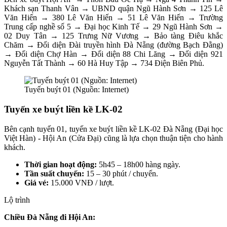
Khách sạn Thanh Vân → UBND quận Ngũ Hành Sơn → 125 Lê
Văn Hiến → 380 Lê Văn Hiến → 51 Lê Văn Hiến → Trường
Trung cấp nghề số 5 → Đại học Kinh Tế → 29 Ngũ Hành Sơn →
02 Duy Tân → 125 Trưng Nữ Vương → Bảo tàng Điêu khắc
Chăm → Đối diện Đài truyền hình Đà Nẵng (đường Bạch Đằng)
→ Đối diện Chợ Hàn → Đối diện 88 Chi Lăng → Đối diện 921
Nguyễn Tất Thành → 60 Hà Huy Tập → 734 Điện Biên Phủ.
Tuyến buýt 01 (Nguồn: Internet)
Tuyến xe buýt liền kề LK-02
Bên cạnh tuyến 01, tuyến xe buýt liền kề LK-02 Đà Nẵng (Đại học
Việt Hàn) - Hội An (Cửa Đại) cũng là lựa chọn thuận tiện cho hành
khách.
Thời gian hoạt động:
5h45 – 18h00 hàng ngày.
Tần suất chuyến:
15 – 30 phút / chuyến.
Giá vé:
15.000 VNĐ / lượt.
Lộ trình
Chiều Đà Nẵng đi Hội An: