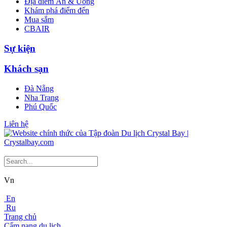
Địa điểm Ăn & Uống
Khám phá điểm đến
Mua sắm
CBAIR
Sự kiện
Khách sạn
Đà Nẵng
Nha Trang
Phú Quốc
Liên hệ
Vn
En
Ru
Trang chủ
Cẩm nang du lịch