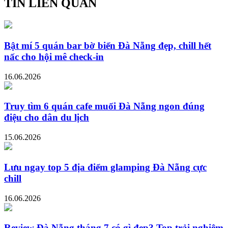
TIN LIÊN QUAN
Bật mí 5 quán bar bờ biển Đà Nẵng đẹp, chill hết
nấc cho hội mê check-in
16.06.2026
Truy tìm 6 quán cafe muối Đà Nẵng ngon đúng
điệu cho dân du lịch
15.06.2026
Lưu ngay top 5 địa điểm glamping Đà Nẵng cực
chill
16.06.2026
Review Đà Nẵng tháng 7 có gì đẹp? Top trải nghiệm