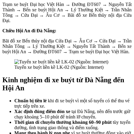
Trạm xe buýt Đại học Việt Hàn → Đường ĐT607 → Nguyễn Tất
Thành → Bến xe buýt Hội An → Lý Thường Kiệt → Trần Nhân
Tông → Cửa Đại → Âu Cơ → Bãi đỗ xe Bến thủy nội địa Cửa
Đại.
Chiều Hội An đi Đà Nẵng:
Bãi đỗ xe Bến thủy nội địa Cửa Đại → Âu Cơ → Cửa Đại → Trần
Nhân Tông → Lý Thường Kiệt → Nguyễn Tất Thành → Bến xe
buýt Hội An → Đường ĐT607 → Trạm xe buýt Đại học Việt Hàn.
Tuyến xe buýt liền kề LK-02 (Nguồn: Internet)
Kinh nghiệm đi xe buýt từ Đà Nẵng đến
Hội An
Chuẩn bị tiền lẻ
khi đi xe buýt vì một số tuyến có thể thu vé
trực tiếp trên xe.
Xác định đúng điểm đón xe
tại Đà Nẵng, nên đến trước giờ
chạy khoảng 5–10 phút để tránh lỡ chuyến.
Thời gian di chuyển thường khoảng 60–90 phút
tùy tuyến
đường, tình trạng giao thông và điểm xuống.
Mang theo hành lý gọn nhẹ
vì xe buýt thường đông vào giờ