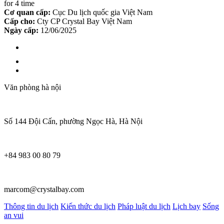
for 4 time
Cơ quan cấp:
Cục Du lịch quốc gia Việt Nam
Cấp cho:
Cty CP Crystal Bay Việt Nam
Ngày cấp:
12/06/2025
Văn phòng hà nội
Số 144 Đội Cấn, phường Ngọc Hà, Hà Nội
+84 983 00 80 79
marcom@crystalbay.com
Thông tin du lịch
Kiến thức du lịch
Pháp luật du lịch
Lịch bay
Sống
an vui