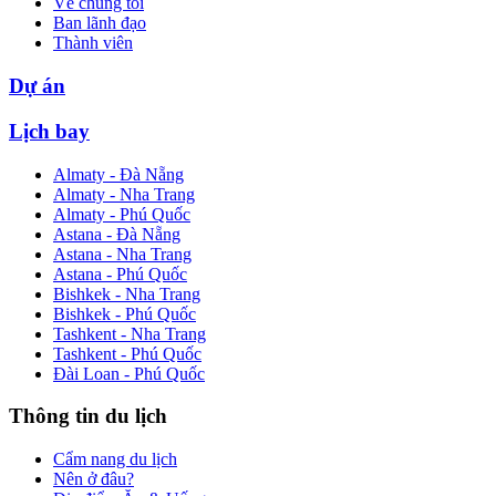
Về chúng tôi
Ban lãnh đạo
Thành viên
Dự án
Lịch bay
Almaty - Đà Nẵng
Almaty - Nha Trang
Almaty - Phú Quốc
Astana - Đà Nẵng
Astana - Nha Trang
Astana - Phú Quốc
Bishkek - Nha Trang
Bishkek - Phú Quốc
Tashkent - Nha Trang
Tashkent - Phú Quốc
Đài Loan - Phú Quốc
Thông tin du lịch
Cẩm nang du lịch
Nên ở đâu?