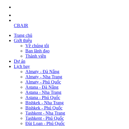
CBAIR
Trang chủ
Giới thiệu
Về chúng tôi
Ban lãnh đạo
Thành viên
Dự án
Lịch bay
Almaty - Đà Nẵng
Almaty - Nha Trang
Almaty - Phú Quốc
Astana - Đà Nẵng
Astana - Nha Trang
Astana - Phú Quốc
Bishkek - Nha Trang
Bishkek - Phú Quốc
Tashkent - Nha Trang
Tashkent - Phú Quốc
Đài Loan - Phú Quốc