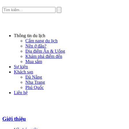
Thông tin du lịch
Cẩm nang du lịch
Nên ở đâu?
Địa điểm Ăn & Uống
Khám phá điểm đến
Mua sắm
Sự kiện
Khách sạn
Đà Nẵng
Nha Trang
Phú Quốc
Liên hệ
Giới thiệu