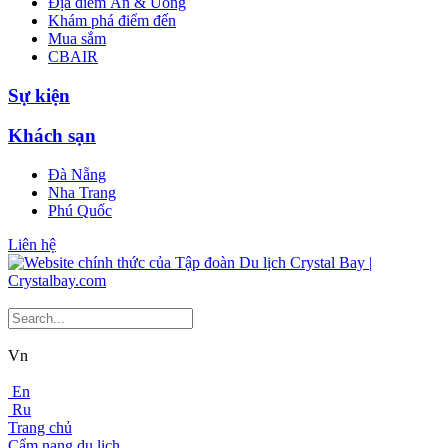
Địa điểm Ăn & Uống
Khám phá điểm đến
Mua sắm
CBAIR
Sự kiện
Khách sạn
Đà Nẵng
Nha Trang
Phú Quốc
Liên hệ
Vn
En
Ru
Trang chủ
Cẩm nang du lịch