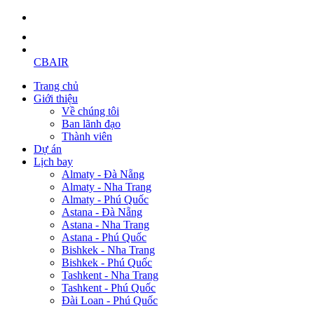
CBAIR
Trang chủ
Giới thiệu
Về chúng tôi
Ban lãnh đạo
Thành viên
Dự án
Lịch bay
Almaty - Đà Nẵng
Almaty - Nha Trang
Almaty - Phú Quốc
Astana - Đà Nẵng
Astana - Nha Trang
Astana - Phú Quốc
Bishkek - Nha Trang
Bishkek - Phú Quốc
Tashkent - Nha Trang
Tashkent - Phú Quốc
Đài Loan - Phú Quốc