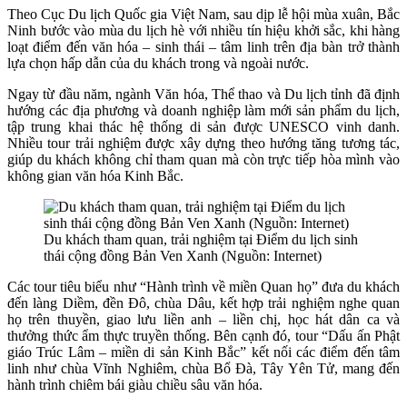
Theo Cục Du lịch Quốc gia Việt Nam, sau dịp lễ hội mùa xuân, Bắc
Ninh bước vào mùa du lịch hè với nhiều tín hiệu khởi sắc, khi hàng
loạt điểm đến văn hóa – sinh thái – tâm linh trên địa bàn trở thành
lựa chọn hấp dẫn của du khách trong và ngoài nước.
Ngay từ đầu năm, ngành Văn hóa, Thể thao và Du lịch tỉnh đã định
hướng các địa phương và doanh nghiệp làm mới sản phẩm du lịch,
tập trung khai thác hệ thống di sản được UNESCO vinh danh.
Nhiều tour trải nghiệm được xây dựng theo hướng tăng tương tác,
giúp du khách không chỉ tham quan mà còn trực tiếp hòa mình vào
không gian văn hóa Kinh Bắc.
Du khách tham quan, trải nghiệm tại Điểm du lịch sinh
thái cộng đồng Bản Ven Xanh (Nguồn: Internet)
Các tour tiêu biểu như “Hành trình về miền Quan họ” đưa du khách
đến làng Diềm, đền Đô, chùa Dâu, kết hợp trải nghiệm nghe quan
họ trên thuyền, giao lưu liền anh – liền chị, học hát dân ca và
thưởng thức ẩm thực truyền thống. Bên cạnh đó, tour “Dấu ấn Phật
giáo Trúc Lâm – miền di sản Kinh Bắc” kết nối các điểm đến tâm
linh như chùa Vĩnh Nghiêm, chùa Bổ Đà, Tây Yên Tử, mang đến
hành trình chiêm bái giàu chiều sâu văn hóa.