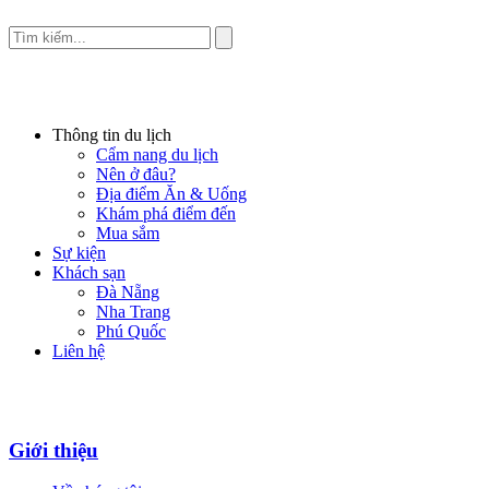
Thông tin du lịch
Cẩm nang du lịch
Nên ở đâu?
Địa điểm Ăn & Uống
Khám phá điểm đến
Mua sắm
Sự kiện
Khách sạn
Đà Nẵng
Nha Trang
Phú Quốc
Liên hệ
Giới thiệu