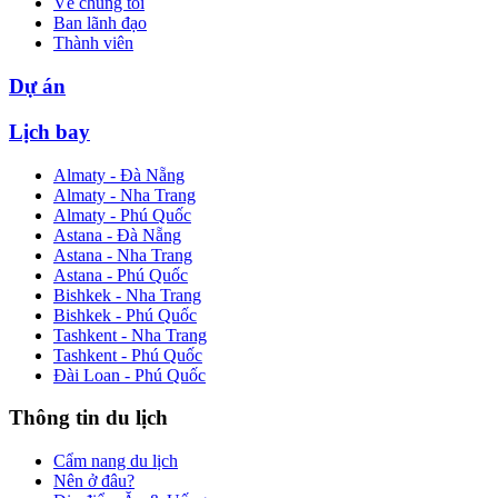
Về chúng tôi
Ban lãnh đạo
Thành viên
Dự án
Lịch bay
Almaty - Đà Nẵng
Almaty - Nha Trang
Almaty - Phú Quốc
Astana - Đà Nẵng
Astana - Nha Trang
Astana - Phú Quốc
Bishkek - Nha Trang
Bishkek - Phú Quốc
Tashkent - Nha Trang
Tashkent - Phú Quốc
Đài Loan - Phú Quốc
Thông tin du lịch
Cẩm nang du lịch
Nên ở đâu?