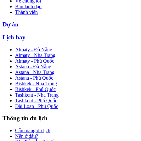
Về chúng tôi
Ban lãnh đạo
Thành viên
Dự án
Lịch bay
Almaty - Đà Nẵng
Almaty - Nha Trang
Almaty - Phú Quốc
Astana - Đà Nẵng
Astana - Nha Trang
Astana - Phú Quốc
Bishkek - Nha Trang
Bishkek - Phú Quốc
Tashkent - Nha Trang
Tashkent - Phú Quốc
Đài Loan - Phú Quốc
Thông tin du lịch
Cẩm nang du lịch
Nên ở đâu?