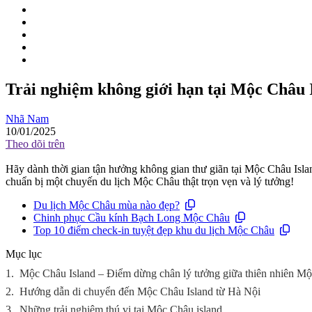
Trải nghiệm không giới hạn tại Mộc Châu Is
Nhã Nam
10/01/2025
Theo dõi trên
Hãy dành thời gian tận hưởng không gian thư giãn tại Mộc Châu Isl
chuẩn bị một chuyến du lịch Mộc Châu thật trọn vẹn và lý tưởng!
Du lịch Mộc Châu mùa nào đẹp?
Chinh phục Cầu kính Bạch Long Mộc Châu
Top 10 điểm check-in tuyệt đẹp khu du lịch Mộc Châu
Mục lục
1.
Mộc Châu Island – Điểm dừng chân lý tưởng giữa thiên nhiên M
2.
Hướng dẫn di chuyển đến Mộc Châu Island từ Hà Nội
3.
Những trải nghiệm thú vị tại Mộc Châu island