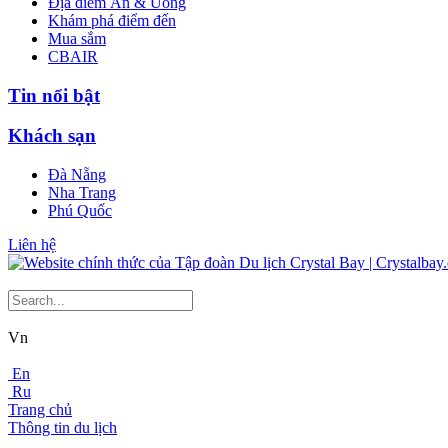
Địa điểm Ăn & Uống
Khám phá điểm đến
Mua sắm
CBAIR
Tin nổi bật
Khách sạn
Đà Nẵng
Nha Trang
Phú Quốc
Liên hệ
Vn
En
Ru
Trang chủ
Thông tin du lịch