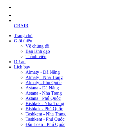
CBAIR
Trang chủ
Giới thiệu
Về chúng tôi
Ban lãnh đạo
Thành viên
Dự án
Lịch bay
Almaty - Đà Nẵng
Almaty - Nha Trang
Almaty - Phú Quốc
Astana - Đà Nẵng
Astana - Nha Trang
Astana - Phú Quốc
Bishkek - Nha Trang
Bishkek - Phú Quốc
Tashkent - Nha Trang
Tashkent - Phú Quốc
Đài Loan - Phú Quốc