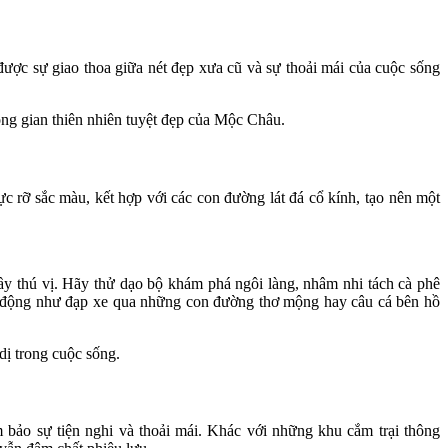
 được sự giao thoa giữa nét đẹp xưa cũ và sự thoải mái của cuộc sống
ông gian thiên nhiên tuyệt đẹp của Mộc Châu.
c rỡ sắc màu, kết hợp với các con đường lát đá cổ kính, tạo nên một
ầy thú vị. Hãy thử dạo bộ khám phá ngôi làng, nhâm nhi tách cà phê
t động như đạp xe qua những con đường thơ mộng hay câu cá bên hồ
dị trong cuộc sống.
bảo sự tiện nghi và thoải mái. Khác với những khu cắm trại thông