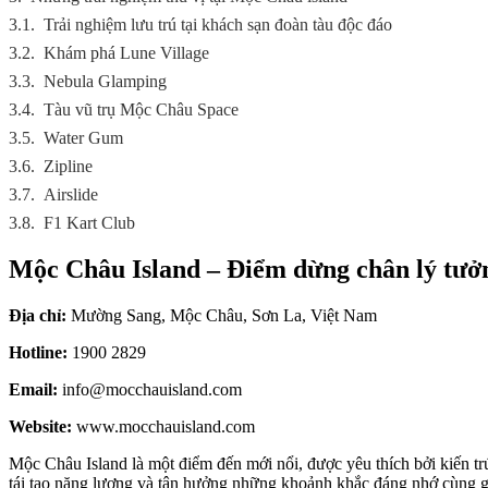
3.1.
Trải nghiệm lưu trú tại khách sạn đoàn tàu độc đáo
3.2.
Khám phá Lune Village
3.3.
Nebula Glamping
3.4.
Tàu vũ trụ Mộc Châu Space
3.5.
Water Gum
3.6.
Zipline
3.7.
Airslide
3.8.
F1 Kart Club
Mộc Châu Island – Điểm dừng chân lý tưở
Địa chỉ:
Mường Sang, Mộc Châu, Sơn La, Việt Nam
Hotline:
1900 2829
Email:
info@mocchauisland.com
Website:
www.mocchauisland.com
Mộc Châu Island là một điểm đến mới nổi, được yêu thích bởi kiến tr
tái tạo năng lượng và tận hưởng những khoảnh khắc đáng nhớ cùng g