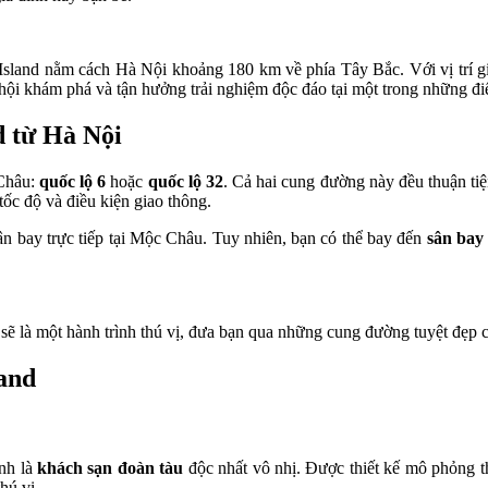
land nằm cách Hà Nội khoảng 180 km về phía Tây Bắc. Với vị trí gia
hội khám phá và tận hưởng trải nghiệm độc đáo tại một trong những 
 từ Hà Nội
 Châu:
quốc lộ 6
hoặc
quốc lộ 32
. Cả hai cung đường này đều thuận ti
 tốc độ và điều kiện giao thông.
n bay trực tiếp tại Mộc Châu. Tuy nhiên, bạn có thể bay đến
sân bay
ẽ là một hành trình thú vị, đưa bạn qua những cung đường tuyệt đẹp
land
nh là
khách sạn đoàn tàu
độc nhất vô nhị. Được thiết kế mô phỏng t
hú vị.