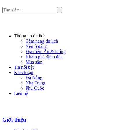
Thông tin du lịch
Cẩm nang du lịch
Nên ở đâu?
Địa điểm Ăn & Uống
Khám phá điểm đến
Mua sắm
Tin nổi bật
Khách sạn
Đà Nẵng
Nha Trang
Phú Quốc
Liên hệ
Giới thiệu