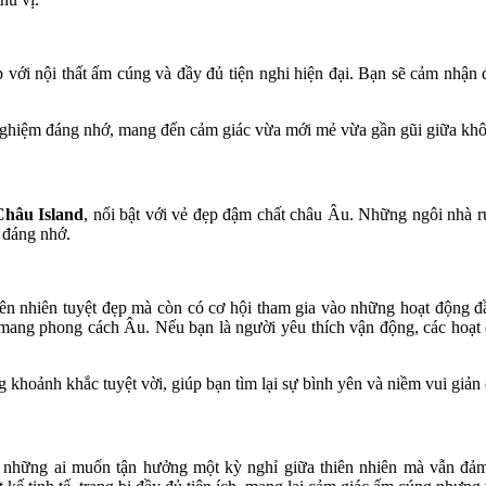
p với nội thất ấm cúng và đầy đủ tiện nghi hiện đại. Bạn sẽ cảm nhận
ải nghiệm đáng nhớ, mang đến cảm giác vừa mới mẻ vừa gần gũi giữa kh
hâu Island
, nổi bật với vẻ đẹp đậm chất châu Âu. Những ngôi nhà rự
 đáng nhớ.
iên nhiên tuyệt đẹp mà còn có cơ hội tham gia vào những hoạt động đ
 mang phong cách Âu. Nếu bạn là người yêu thích vận động, các hoạ
 khoảnh khắc tuyệt vời, giúp bạn tìm lại sự bình yên và niềm vui giản 
 những ai muốn tận hưởng một kỳ nghỉ giữa thiên nhiên mà vẫn đảm 