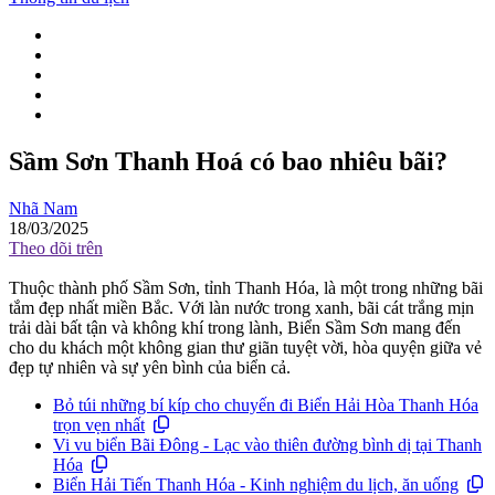
Sầm Sơn Thanh Hoá có bao nhiêu bãi?
Nhã Nam
18/03/2025
Theo dõi trên
Thuộc thành phố Sầm Sơn, tỉnh Thanh Hóa, là một trong những bãi
tắm đẹp nhất miền Bắc. Với làn nước trong xanh, bãi cát trắng mịn
trải dài bất tận và không khí trong lành, Biển Sầm Sơn mang đến
cho du khách một không gian thư giãn tuyệt vời, hòa quyện giữa vẻ
đẹp tự nhiên và sự yên bình của biển cả.
Bỏ túi những bí kíp cho chuyến đi Biển Hải Hòa Thanh Hóa
trọn vẹn nhất
Vi vu biển Bãi Đông - Lạc vào thiên đường bình dị tại Thanh
Hóa
Biển Hải Tiến Thanh Hóa - Kinh nghiệm du lịch, ăn uống