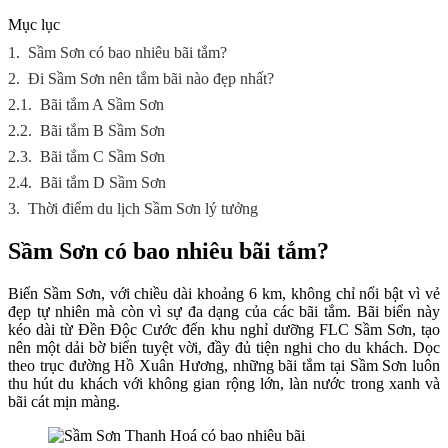
Mục lục
1.
Sầm Sơn có bao nhiêu bãi tắm?
2.
Đi Sầm Sơn nên tắm bãi nào đẹp nhất?
2.1.
Bãi tắm A Sầm Sơn
2.2.
Bãi tắm B Sầm Sơn
2.3.
Bãi tắm C Sầm Sơn
2.4.
Bãi tắm D Sầm Sơn
3.
Thời điểm du lịch Sầm Sơn lý tưởng
Sầm Sơn có bao nhiêu bãi tắm?
Biển Sầm Sơn, với chiều dài khoảng 6 km, không chỉ nổi bật vì vẻ
đẹp tự nhiên mà còn vì sự đa dạng của các bãi tắm. Bãi biển này
kéo dài từ Đền Độc Cước đến khu nghỉ dưỡng FLC Sầm Sơn, tạo
nên một dải bờ biển tuyệt vời, đầy đủ tiện nghi cho du khách. Dọc
theo trục đường Hồ Xuân Hương, những bãi tắm tại Sầm Sơn luôn
thu hút du khách với không gian rộng lớn, làn nước trong xanh và
bãi cát mịn màng.