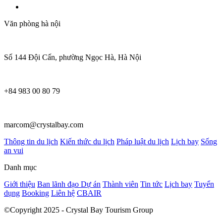
Văn phòng hà nội
Số 144 Đội Cấn, phường Ngọc Hà, Hà Nội
+84 983 00 80 79
marcom@crystalbay.com
Thông tin du lịch
Kiến thức du lịch
Pháp luật du lịch
Lịch bay
Sống
an vui
Danh mục
Giới thiệu
Ban lãnh đạo
Dự án
Thành viên
Tin tức
Lịch bay
Tuyển
dụng
Booking
Liên hệ
CBAIR
©Copyright 2025 - Crystal Bay Tourism Group