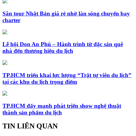
Săn tour Nhật Bản giá rẻ nhờ làn sóng chuyến bay
charter
Lễ hội Don An Phú – Hành trình từ đặc sản quê
nhà đến thương hiệu du lịch
TP.HCM triển khai lực lượng “Trật tự viên du lịch”
tại các khu du lịch trọng điểm
TP.HCM đẩy mạnh phát triển show nghệ thuật
thành sản phẩm du lịch
TIN LIÊN QUAN