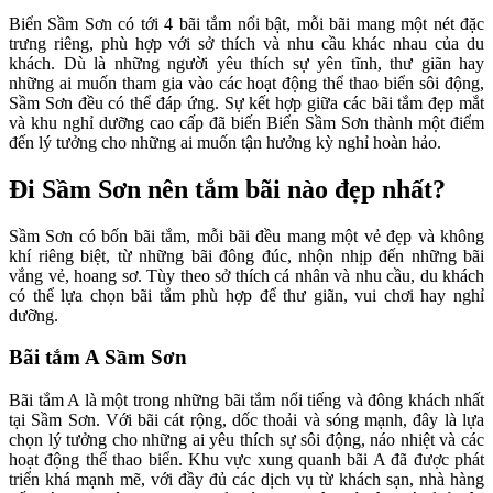
Biển Sầm Sơn có tới 4 bãi tắm nổi bật, mỗi bãi mang một nét đặc
trưng riêng, phù hợp với sở thích và nhu cầu khác nhau của du
khách. Dù là những người yêu thích sự yên tĩnh, thư giãn hay
những ai muốn tham gia vào các hoạt động thể thao biển sôi động,
Sầm Sơn đều có thể đáp ứng. Sự kết hợp giữa các bãi tắm đẹp mắt
và khu nghỉ dưỡng cao cấp đã biến Biển Sầm Sơn thành một điểm
đến lý tưởng cho những ai muốn tận hưởng kỳ nghỉ hoàn hảo.
Đi Sầm Sơn nên tắm bãi nào đẹp nhất?
Sầm Sơn có bốn bãi tắm, mỗi bãi đều mang một vẻ đẹp và không
khí riêng biệt, từ những bãi đông đúc, nhộn nhịp đến những bãi
vắng vẻ, hoang sơ. Tùy theo sở thích cá nhân và nhu cầu, du khách
có thể lựa chọn bãi tắm phù hợp để thư giãn, vui chơi hay nghỉ
dưỡng.
Bãi tắm A Sầm Sơn
Bãi tắm A là một trong những bãi tắm nổi tiếng và đông khách nhất
tại Sầm Sơn. Với bãi cát rộng, dốc thoải và sóng mạnh, đây là lựa
chọn lý tưởng cho những ai yêu thích sự sôi động, náo nhiệt và các
hoạt động thể thao biển. Khu vực xung quanh bãi A đã được phát
triển khá mạnh mẽ, với đầy đủ các dịch vụ từ khách sạn, nhà hàng