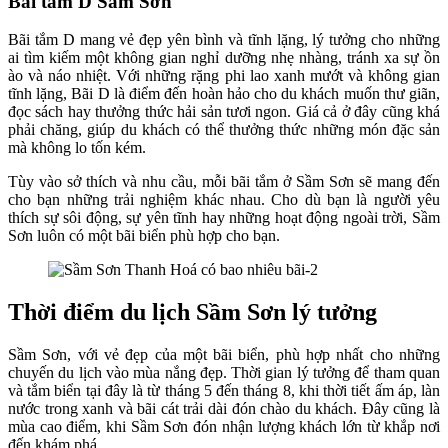
Bãi tắm D Sầm Sơn
Bãi tắm D mang vẻ đẹp yên bình và tĩnh lặng, lý tưởng cho những
ai tìm kiếm một không gian nghỉ dưỡng nhẹ nhàng, tránh xa sự ồn
ào và náo nhiệt. Với những rặng phi lao xanh mướt và không gian
tĩnh lặng, Bãi D là điểm đến hoàn hảo cho du khách muốn thư giãn,
đọc sách hay thưởng thức hải sản tươi ngon. Giá cả ở đây cũng khá
phải chăng, giúp du khách có thể thưởng thức những món đặc sản
mà không lo tốn kém.
Tùy vào sở thích và nhu cầu, mỗi bãi tắm ở Sầm Sơn sẽ mang đến
cho bạn những trải nghiệm khác nhau. Cho dù bạn là người yêu
thích sự sôi động, sự yên tĩnh hay những hoạt động ngoài trời, Sầm
Sơn luôn có một bãi biển phù hợp cho bạn.
Thời điểm du lịch Sầm Sơn lý tưởng
Sầm Sơn, với vẻ đẹp của một bãi biển, phù hợp nhất cho những
chuyến du lịch vào mùa nắng đẹp. Thời gian lý tưởng để tham quan
và tắm biển tại đây là từ tháng 5 đến tháng 8, khi thời tiết ấm áp, làn
nước trong xanh và bãi cát trải dài đón chào du khách. Đây cũng là
mùa cao điểm, khi Sầm Sơn đón nhận lượng khách lớn từ khắp nơi
đến khám phá.