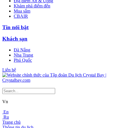
Địa điểm Ăn & Uống
Khám phá điểm đến
Mua sắm
CBAIR
Tin nổi bật
Khách sạn
Đà Nẵng
Nha Trang
Phú Quốc
Liên hệ
Vn
En
Ru
Trang chủ
Thông tin du lịch