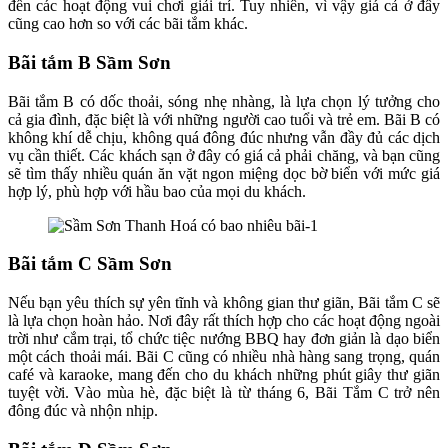
đến các hoạt động vui chơi giải trí. Tuy nhiên, vì vậy giá cả ở đây
cũng cao hơn so với các bãi tắm khác.
Bãi tắm B Sầm Sơn
Bãi tắm B có dốc thoải, sóng nhẹ nhàng, là lựa chọn lý tưởng cho
cả gia đình, đặc biệt là với những người cao tuổi và trẻ em. Bãi B có
không khí dễ chịu, không quá đông đúc nhưng vẫn đầy đủ các dịch
vụ cần thiết. Các khách sạn ở đây có giá cả phải chăng, và bạn cũng
sẽ tìm thấy nhiều quán ăn vặt ngon miệng dọc bờ biển với mức giá
hợp lý, phù hợp với hầu bao của mọi du khách.
Bãi tắm C Sầm Sơn
Nếu bạn yêu thích sự yên tĩnh và không gian thư giãn, Bãi tắm C sẽ
là lựa chọn hoàn hảo. Nơi đây rất thích hợp cho các hoạt động ngoài
trời như cắm trại, tổ chức tiệc nướng BBQ hay đơn giản là dạo biển
một cách thoải mái. Bãi C cũng có nhiều nhà hàng sang trọng, quán
café và karaoke, mang đến cho du khách những phút giây thư giãn
tuyệt vời. Vào mùa hè, đặc biệt là từ tháng 6, Bãi Tắm C trở nên
đông đúc và nhộn nhịp.