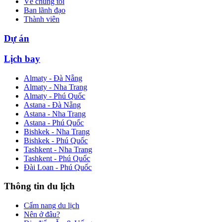
Về chúng tôi
Ban lãnh đạo
Thành viên
Dự án
Lịch bay
Almaty - Đà Nẵng
Almaty - Nha Trang
Almaty - Phú Quốc
Astana - Đà Nẵng
Astana - Nha Trang
Astana - Phú Quốc
Bishkek - Nha Trang
Bishkek - Phú Quốc
Tashkent - Nha Trang
Tashkent - Phú Quốc
Đài Loan - Phú Quốc
Thông tin du lịch
Cẩm nang du lịch
Nên ở đâu?