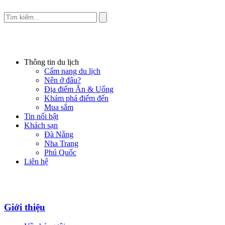
Thông tin du lịch
Cẩm nang du lịch
Nên ở đâu?
Địa điểm Ăn & Uống
Khám phá điểm đến
Mua sắm
Tin nổi bật
Khách sạn
Đà Nẵng
Nha Trang
Phú Quốc
Liên hệ
Giới thiệu