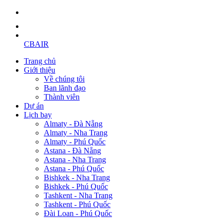
CBAIR
Trang chủ
Giới thiệu
Về chúng tôi
Ban lãnh đạo
Thành viên
Dự án
Lịch bay
Almaty - Đà Nẵng
Almaty - Nha Trang
Almaty - Phú Quốc
Astana - Đà Nẵng
Astana - Nha Trang
Astana - Phú Quốc
Bishkek - Nha Trang
Bishkek - Phú Quốc
Tashkent - Nha Trang
Tashkent - Phú Quốc
Đài Loan - Phú Quốc