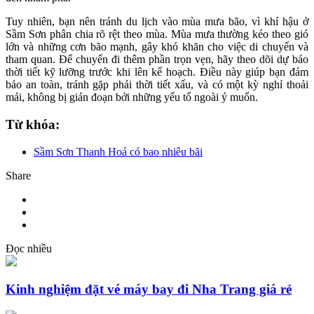
Tuy nhiên, bạn nên tránh du lịch vào mùa mưa bão, vì khí hậu ở
Sầm Sơn phân chia rõ rệt theo mùa. Mùa mưa thường kéo theo gió
lớn và những cơn bão mạnh, gây khó khăn cho việc di chuyển và
tham quan. Để chuyến đi thêm phần trọn vẹn, hãy theo dõi dự báo
thời tiết kỹ lưỡng trước khi lên kế hoạch. Điều này giúp bạn đảm
bảo an toàn, tránh gặp phải thời tiết xấu, và có một kỳ nghỉ thoải
mái, không bị gián đoạn bởi những yếu tố ngoài ý muốn.
Từ khóa:
Sầm Sơn Thanh Hoá có bao nhiêu bãi
Share
Đọc nhiều
Kinh nghiệm đặt vé máy bay đi Nha Trang giá rẻ