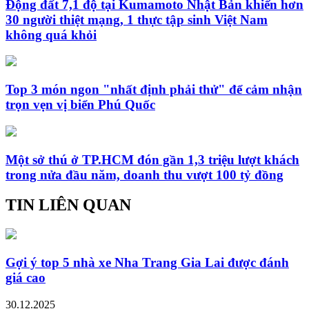
Động đất 7,1 độ tại Kumamoto Nhật Bản khiến hơn
30 người thiệt mạng, 1 thực tập sinh Việt Nam
không quá khỏi
Top 3 món ngon "nhất định phải thử" để cảm nhận
trọn vẹn vị biển Phú Quốc
Một sở thú ở TP.HCM đón gần 1,3 triệu lượt khách
trong nửa đầu năm, doanh thu vượt 100 tỷ đồng
TIN LIÊN QUAN
Gợi ý top 5 nhà xe Nha Trang Gia Lai được đánh
giá cao
30.12.2025