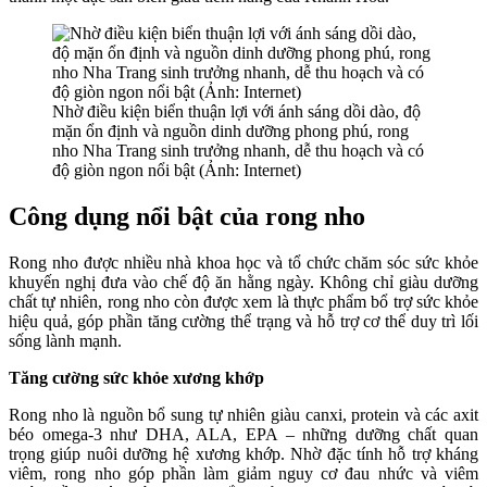
Nhờ điều kiện biển thuận lợi với ánh sáng dồi dào, độ
mặn ổn định và nguồn dinh dưỡng phong phú, rong
nho Nha Trang sinh trưởng nhanh, dễ thu hoạch và có
độ giòn ngon nổi bật (Ảnh: Internet)
Công dụng nổi bật của rong nho
Rong nho được nhiều nhà khoa học và tổ chức chăm sóc sức khỏe
khuyến nghị đưa vào chế độ ăn hằng ngày. Không chỉ giàu dưỡng
chất tự nhiên, rong nho còn được xem là thực phẩm bổ trợ sức khỏe
hiệu quả, góp phần tăng cường thể trạng và hỗ trợ cơ thể duy trì lối
sống lành mạnh.
Tăng cường sức khỏe xương khớp
Rong nho là nguồn bổ sung tự nhiên giàu canxi, protein và các axit
béo omega-3 như DHA, ALA, EPA – những dưỡng chất quan
trọng giúp nuôi dưỡng hệ xương khớp. Nhờ đặc tính hỗ trợ kháng
viêm, rong nho góp phần làm giảm nguy cơ đau nhức và viêm