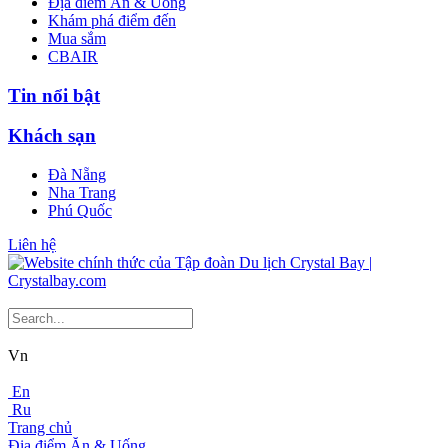
Địa điểm Ăn & Uống
Khám phá điểm đến
Mua sắm
CBAIR
Tin nổi bật
Khách sạn
Đà Nẵng
Nha Trang
Phú Quốc
Liên hệ
Vn
En
Ru
Trang chủ
Địa điểm Ăn & Uống