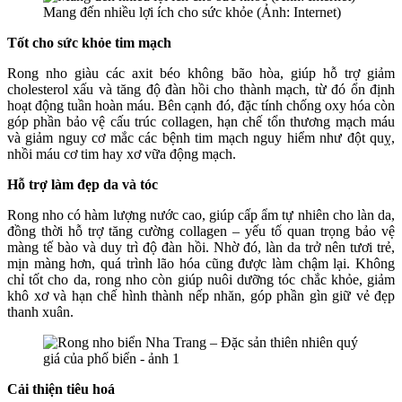
Mang đến nhiều lợi ích cho sức khỏe (Ảnh: Internet)
Tốt cho sức khỏe tim mạch
Rong nho giàu các axit béo không bão hòa, giúp hỗ trợ giảm
cholesterol xấu và tăng độ đàn hồi cho thành mạch, từ đó ổn định
hoạt động tuần hoàn máu. Bên cạnh đó, đặc tính chống oxy hóa còn
góp phần bảo vệ cấu trúc collagen, hạn chế tổn thương mạch máu
và giảm nguy cơ mắc các bệnh tim mạch nguy hiểm như đột quỵ,
nhồi máu cơ tim hay xơ vữa động mạch.
Hỗ trợ làm đẹp da và tóc
Rong nho có hàm lượng nước cao, giúp cấp ẩm tự nhiên cho làn da,
đồng thời hỗ trợ tăng cường collagen – yếu tố quan trọng bảo vệ
màng tế bào và duy trì độ đàn hồi. Nhờ đó, làn da trở nên tươi trẻ,
mịn màng hơn, quá trình lão hóa cũng được làm chậm lại. Không
chỉ tốt cho da, rong nho còn giúp nuôi dưỡng tóc chắc khỏe, giảm
khô xơ và hạn chế hình thành nếp nhăn, góp phần gìn giữ vẻ đẹp
thanh xuân.
Cải thiện tiêu ho
á