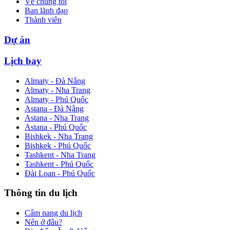
Về chúng tôi
Ban lãnh đạo
Thành viên
Dự án
Lịch bay
Almaty - Đà Nẵng
Almaty - Nha Trang
Almaty - Phú Quốc
Astana - Đà Nẵng
Astana - Nha Trang
Astana - Phú Quốc
Bishkek - Nha Trang
Bishkek - Phú Quốc
Tashkent - Nha Trang
Tashkent - Phú Quốc
Đài Loan - Phú Quốc
Thông tin du lịch
Cẩm nang du lịch
Nên ở đâu?