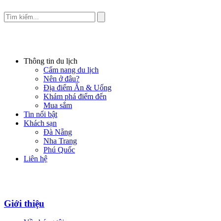
Thông tin du lịch
Cẩm nang du lịch
Nên ở đâu?
Địa điểm Ăn & Uống
Khám phá điểm đến
Mua sắm
Tin nổi bật
Khách sạn
Đà Nẵng
Nha Trang
Phú Quốc
Liên hệ
Giới thiệu