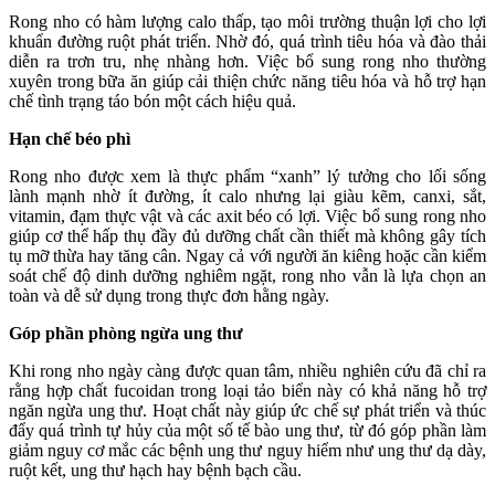
Rong nho có hàm lượng calo thấp, tạo môi trường thuận lợi cho lợi
khuẩn đường ruột phát triển. Nhờ đó, quá trình tiêu hóa và đào thải
diễn ra trơn tru, nhẹ nhàng hơn. Việc bổ sung rong nho thường
xuyên trong bữa ăn giúp cải thiện chức năng tiêu hóa và hỗ trợ hạn
chế tình trạng táo bón một cách hiệu quả.
Hạn chế béo phì
Rong nho được xem là thực phẩm “xanh” lý tưởng cho lối sống
lành mạnh nhờ ít đường, ít calo nhưng lại giàu kẽm, canxi, sắt,
vitamin, đạm thực vật và các axit béo có lợi. Việc bổ sung rong nho
giúp cơ thể hấp thụ đầy đủ dưỡng chất cần thiết mà không gây tích
tụ mỡ thừa hay tăng cân. Ngay cả với người ăn kiêng hoặc cần kiểm
soát chế độ dinh dưỡng nghiêm ngặt, rong nho vẫn là lựa chọn an
toàn và dễ sử dụng trong thực đơn hằng ngày.
Góp phần phòng ngừa ung thư
Khi rong nho ngày càng được quan tâm, nhiều nghiên cứu đã chỉ ra
rằng hợp chất fucoidan trong loại tảo biển này có khả năng hỗ trợ
ngăn ngừa ung thư. Hoạt chất này giúp ức chế sự phát triển và thúc
đẩy quá trình tự hủy của một số tế bào ung thư, từ đó góp phần làm
giảm nguy cơ mắc các bệnh ung thư nguy hiểm như ung thư dạ dày,
ruột kết, ung thư hạch hay bệnh bạch cầu.