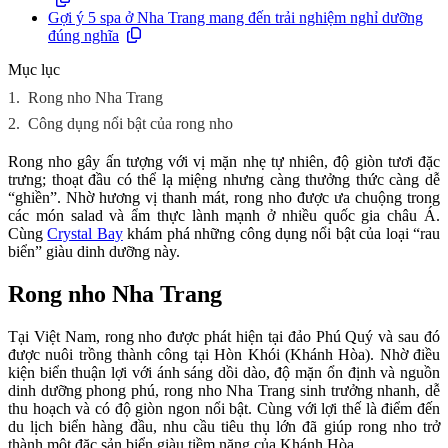
Gợi ý 5 spa ở Nha Trang mang đến trải nghiệm nghỉ dưỡng
đúng nghĩa
Mục lục
1.
Rong nho Nha Trang
2.
Công dụng nổi bật của rong nho
Rong nho gây ấn tượng với vị mặn nhẹ tự nhiên, độ giòn tươi đặc
trưng; thoạt đầu có thể lạ miệng nhưng càng thưởng thức càng dễ
“ghiền”. Nhờ hương vị thanh mát, rong nho được ưa chuộng trong
các món salad và ẩm thực lành mạnh ở nhiều quốc gia châu Á.
Cùng
Crystal Bay
khám phá những công dụng nổi bật của loại “rau
biển” giàu dinh dưỡng này.
Rong nho Nha Trang
Tại Việt Nam, rong nho được phát hiện tại đảo Phú Quý và sau đó
được nuôi trồng thành công tại Hòn Khói (Khánh Hòa). Nhờ điều
kiện biển thuận lợi với ánh sáng dồi dào, độ mặn ổn định và nguồn
dinh dưỡng phong phú, rong nho Nha Trang sinh trưởng nhanh, dễ
thu hoạch và có độ giòn ngon nổi bật. Cùng với lợi thế là điểm đến
du lịch biển hàng đầu, nhu cầu tiêu thụ lớn đã giúp rong nho trở
thành một đặc sản biển giàu tiềm năng của Khánh Hòa.