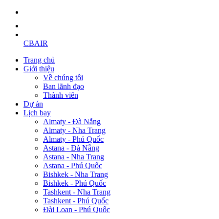
CBAIR
Trang chủ
Giới thiệu
Về chúng tôi
Ban lãnh đạo
Thành viên
Dự án
Lịch bay
Almaty - Đà Nẵng
Almaty - Nha Trang
Almaty - Phú Quốc
Astana - Đà Nẵng
Astana - Nha Trang
Astana - Phú Quốc
Bishkek - Nha Trang
Bishkek - Phú Quốc
Tashkent - Nha Trang
Tashkent - Phú Quốc
Đài Loan - Phú Quốc