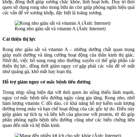
khớp, đồng thời giúp xương chắc khỏe, linh hoạt hơn. Duy trì thói
quen sử dụng rong nho trong bữa ăn còn giúp phòng ngừa hiệu quả
các vấn đề về xương khớp, đặc biệt là loãng xương.
Rong nho giàu sắt và vitamin A (Ảnh: Internet)
Cải thiện thị lực
Rong nho giàu sắt và vitamin A – những dưỡng chất quan trọng
giúp nuôi dưỡng và tăng cường hoạt động của thần kinh thị giác.
Nhờ đó, việc bổ sung rong nho thường xuyên có thể góp phần cải
thiện thị lực, đồng thời giảm nguy cơ gặp phải các vấn đề về mắt
như quáng gà, khô mắt hay loạn thị.
Hỗ trợ giảm nguy cơ mắc bệnh tiểu đường
Trong nhịp sống hiện đại với thói quen ăn uống thiếu lành mạnh,
nguy cơ mắc bệnh tiểu đường ngày càng gia tăng. Rong nho, nhờ
hàm lượng vitamin C dồi dào, có khả năng hỗ trợ kiểm soát lượng
đường trong máu và hạn chế hoạt động của các gốc tự do. Điều này
giúp giảm sự tích tụ và liên kết của glucose với protein, từ đó góp
phần phòng ngừa bệnh tiểu đường cũng như các biến chứng liên
quan đến mắt và hệ thần kinh.