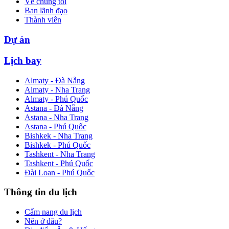
Về chúng tôi
Ban lãnh đạo
Thành viên
Dự án
Lịch bay
Almaty - Đà Nẵng
Almaty - Nha Trang
Almaty - Phú Quốc
Astana - Đà Nẵng
Astana - Nha Trang
Astana - Phú Quốc
Bishkek - Nha Trang
Bishkek - Phú Quốc
Tashkent - Nha Trang
Tashkent - Phú Quốc
Đài Loan - Phú Quốc
Thông tin du lịch
Cẩm nang du lịch
Nên ở đâu?