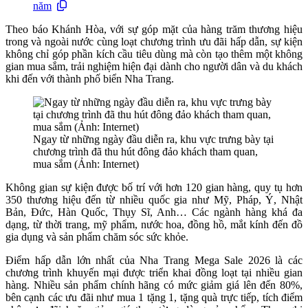
năm
Theo báo Khánh Hòa, với sự góp mặt của hàng trăm thương hiệu
trong và ngoài nước cùng loạt chương trình ưu đãi hấp dẫn, sự kiện
không chỉ góp phần kích cầu tiêu dùng mà còn tạo thêm một không
gian mua sắm, trải nghiệm hiện đại dành cho người dân và du khách
khi đến với thành phố biển Nha Trang.
Ngay từ những ngày đầu diễn ra, khu vực trưng bày tại
chương trình đã thu hút đông đảo khách tham quan,
mua sắm (Ảnh: Internet)
Không gian sự kiện được bố trí với hơn 120 gian hàng, quy tụ hơn
350 thương hiệu đến từ nhiều quốc gia như Mỹ, Pháp, Ý, Nhật
Bản, Đức, Hàn Quốc, Thụy Sĩ, Anh… Các ngành hàng khá đa
dạng, từ thời trang, mỹ phẩm, nước hoa, đồng hồ, mắt kính đến đồ
gia dụng và sản phẩm chăm sóc sức khỏe.
Điểm hấp dẫn lớn nhất của Nha Trang Mega Sale 2026 là các
chương trình khuyến mại được triển khai đồng loạt tại nhiều gian
hàng. Nhiều sản phẩm chính hãng có mức giảm giá lên đến 80%,
bên cạnh các ưu đãi như mua 1 tặng 1, tặng quà trực tiếp, tích điểm