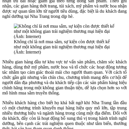
nhận ưu đãi hoặc giảm giá theo từng dòng sản phẩm. Theo ghi
nhận, các gian hàng thời trang, túi xách, mỹ phẩm và nước hoa nhận
được sự quan tâm lớn từ người tiêu dùng, đặc biệt là du khách đang
nghỉ dưỡng tại Nha Trang trong dịp hè.
Không chỉ là nơi mua sắm, sự kiện còn được thiết kế
như một không gian trải nghiệm thương mại hiện đại
(Ảnh: Internet)
Nhiều gian hàng đầu tư khu vực tư vấn sản phẩm, chăm sóc khách
hàng, dùng thử mỹ phẩm, nước hoa và tổ chức các hoạt động tương
tác nhằm tạo cảm giác thoải mái cho người tham quan. Với cách tổ
chức gần gũi nhưng vẫn chỉn chu, chương trình mang đến cơ hội để
người dân địa phương và du khách tiếp cận các sản phẩm hàng hiệu
chính hãng trong một không gian thuận tiện, dễ lựa chọn hơn so với
mô hình mua sắm truyền thống.
Nhiều khách hàng cho biết họ khá bất ngờ khi Nha Trang lần đầu
có một chương trình khuyến mại hàng hiệu quy mô lớn, tập trung
nhiều thương hiệu và ngành hàng trong cùng một địa điểm. Đối với
du khách, đây còn là hoạt động bổ sung thú vị trong hành trình nghỉ
dưỡng, bên cạnh các trải nghiệm quen thuộc như tắm biển, thưởng
thức hải sản hay tham quan danh thắng.