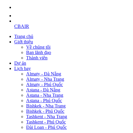
CBAIR
Trang chủ
Giới thiệu
Về chúng tôi
Ban lãnh đạo
Thành viên
Dự án
Lịch bay
Almaty - Đà Nẵng
Almaty - Nha Trang
Almaty - Phú Quốc
Astana - Đà Nẵng
Astana - Nha Trang
Astana - Phú Quốc
Bishkek - Nha Trang
Bishkek - Phú Quốc
Tashkent - Nha Trang
Tashkent - Phú Quốc
Đài Loan - Phú Quốc