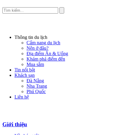
Thông tin du lịch
Cẩm nang du lịch
Nên ở đâu?
Địa điểm Ăn & Uống
Khám phá điểm đến
Mua sắm
Tin nổi bật
Khách sạn
Đà Nẵng
Nha Trang
Phú Quốc
Liên hệ
Giới thiệu