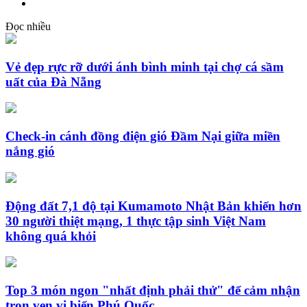
Đọc nhiều
Vẻ đẹp rực rỡ dưới ánh bình minh tại chợ cá sầm
uất của Đà Nẵng
Check-in cánh đồng điện gió Đầm Nại giữa miền
nắng gió
Động đất 7,1 độ tại Kumamoto Nhật Bản khiến hơn
30 người thiệt mạng, 1 thực tập sinh Việt Nam
không quá khỏi
Top 3 món ngon "nhất định phải thử" để cảm nhận
trọn vẹn vị biển Phú Quốc