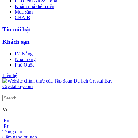
Địa điểm Ăn & Uống
Khám phá điểm đến
Mua sắm
CBAIR
Tin nổi bật
Khách sạn
Đà Nẵng
Nha Trang
Phú Quốc
Liên hệ
Vn
En
Ru
Trang chủ
Cẩm nang du lịch