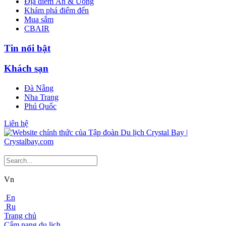
Địa điểm Ăn & Uống
Khám phá điểm đến
Mua sắm
CBAIR
Tin nổi bật
Khách sạn
Đà Nẵng
Nha Trang
Phú Quốc
Liên hệ
Vn
En
Ru
Trang chủ
Cẩm nang du lịch