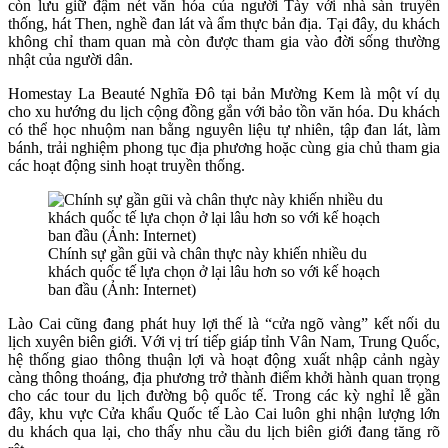
còn lưu giữ đậm nét văn hóa của người Tày với nhà sàn truyền
thống, hát Then, nghề đan lát và ẩm thực bản địa. Tại đây, du khách
không chỉ tham quan mà còn được tham gia vào đời sống thường
nhật của người dân.
Homestay La Beauté Nghĩa Đô tại bản Mường Kem là một ví dụ
cho xu hướng du lịch cộng đồng gắn với bảo tồn văn hóa. Du khách
có thể học nhuộm nan bằng nguyên liệu tự nhiên, tập đan lát, làm
bánh, trải nghiệm phong tục địa phương hoặc cùng gia chủ tham gia
các hoạt động sinh hoạt truyền thống.
Chính sự gần gũi và chân thực này khiến nhiều du
khách quốc tế lựa chọn ở lại lâu hơn so với kế hoạch
ban đầu (Ảnh: Internet)
Lào Cai cũng đang phát huy lợi thế là “cửa ngõ vàng” kết nối du
lịch xuyên biên giới. Với vị trí tiếp giáp tỉnh Vân Nam, Trung Quốc,
hệ thống giao thông thuận lợi và hoạt động xuất nhập cảnh ngày
càng thông thoáng, địa phương trở thành điểm khởi hành quan trọng
cho các tour du lịch đường bộ quốc tế. Trong các kỳ nghỉ lễ gần
đây, khu vực Cửa khẩu Quốc tế Lào Cai luôn ghi nhận lượng lớn
du khách qua lại, cho thấy nhu cầu du lịch biên giới đang tăng rõ