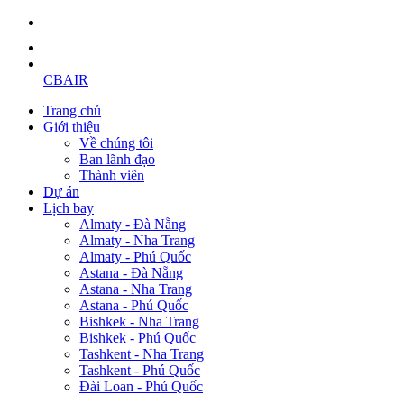
CBAIR
Trang chủ
Giới thiệu
Về chúng tôi
Ban lãnh đạo
Thành viên
Dự án
Lịch bay
Almaty - Đà Nẵng
Almaty - Nha Trang
Almaty - Phú Quốc
Astana - Đà Nẵng
Astana - Nha Trang
Astana - Phú Quốc
Bishkek - Nha Trang
Bishkek - Phú Quốc
Tashkent - Nha Trang
Tashkent - Phú Quốc
Đài Loan - Phú Quốc