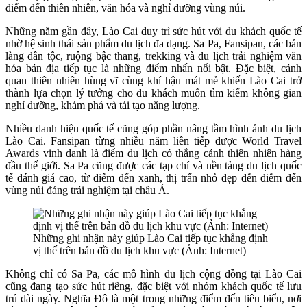
điểm đến thiên nhiên, văn hóa và nghỉ dưỡng vùng núi.
Những năm gần đây, Lào Cai duy trì sức hút với du khách quốc tế
nhờ hệ sinh thái sản phẩm du lịch đa dạng. Sa Pa, Fansipan, các bản
làng dân tộc, ruộng bậc thang, trekking và du lịch trải nghiệm văn
hóa bản địa tiếp tục là những điểm nhấn nổi bật. Đặc biệt, cảnh
quan thiên nhiên hùng vĩ cùng khí hậu mát mẻ khiến Lào Cai trở
thành lựa chọn lý tưởng cho du khách muốn tìm kiếm không gian
nghỉ dưỡng, khám phá và tái tạo năng lượng.
Nhiều danh hiệu quốc tế cũng góp phần nâng tầm hình ảnh du lịch
Lào Cai. Fansipan từng nhiều năm liên tiếp được World Travel
Awards vinh danh là điểm du lịch có thắng cảnh thiên nhiên hàng
đầu thế giới. Sa Pa cũng được các tạp chí và nền tảng du lịch quốc
tế đánh giá cao, từ điểm đến xanh, thị trấn nhỏ đẹp đến điểm đến
vùng núi đáng trải nghiệm tại châu Á.
Những ghi nhận này giúp Lào Cai tiếp tục khẳng định
vị thế trên bản đồ du lịch khu vực (Ảnh: Internet)
Không chỉ có Sa Pa, các mô hình du lịch cộng đồng tại Lào Cai
cũng đang tạo sức hút riêng, đặc biệt với nhóm khách quốc tế lưu
trú dài ngày. Nghĩa Đô là một trong những điểm đến tiêu biểu, nơi