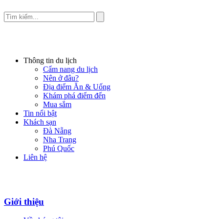
Thông tin du lịch
Cẩm nang du lịch
Nên ở đâu?
Địa điểm Ăn & Uống
Khám phá điểm đến
Mua sắm
Tin nổi bật
Khách sạn
Đà Nẵng
Nha Trang
Phú Quốc
Liên hệ
Giới thiệu