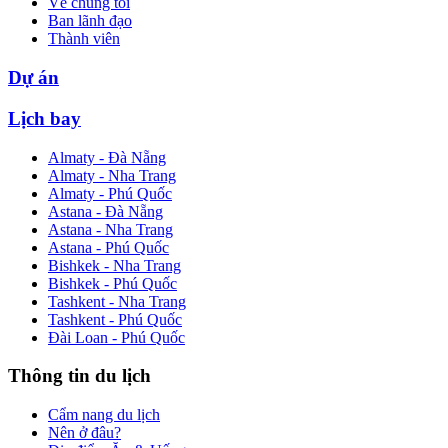
Về chúng tôi
Ban lãnh đạo
Thành viên
Dự án
Lịch bay
Almaty - Đà Nẵng
Almaty - Nha Trang
Almaty - Phú Quốc
Astana - Đà Nẵng
Astana - Nha Trang
Astana - Phú Quốc
Bishkek - Nha Trang
Bishkek - Phú Quốc
Tashkent - Nha Trang
Tashkent - Phú Quốc
Đài Loan - Phú Quốc
Thông tin du lịch
Cẩm nang du lịch
Nên ở đâu?