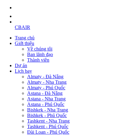
CBAIR
Trang chủ
Giới thiệu
Về chúng tôi
Ban lãnh đạo
Thành viên
Dự án
Lịch bay
Almaty - Đà Nẵng
Almaty - Nha Trang
Almaty - Phú Quốc
Astana - Đà Nẵng
Astana - Nha Trang
Astana - Phú Quốc
Bishkek - Nha Trang
Bishkek - Phú Quốc
Tashkent - Nha Trang
Tashkent - Phú Quốc
Đài Loan - Phú Quốc