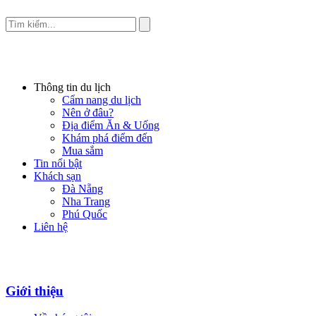
Thông tin du lịch
Cẩm nang du lịch
Nên ở đâu?
Địa điểm Ăn & Uống
Khám phá điểm đến
Mua sắm
Tin nổi bật
Khách sạn
Đà Nẵng
Nha Trang
Phú Quốc
Liên hệ
Giới thiệu