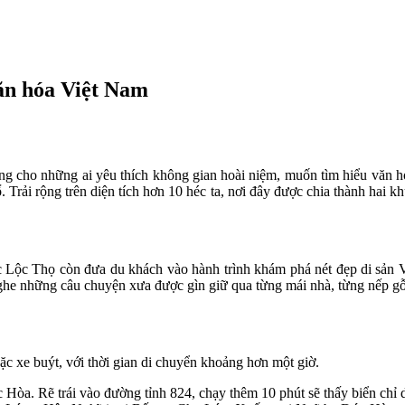
ăn hóa Việt Nam
g cho những ai yêu thích không gian hoài niệm, muốn tìm hiểu văn h
ải rộng trên diện tích hơn 10 héc ta, nơi đây được chia thành hai k
c Lộc Thọ còn đưa du khách vào hành trình khám phá nét đẹp di sản V
ghe những câu chuyện xưa được gìn giữ qua từng mái nhà, từng nếp gỗ
 xe buýt, với thời gian di chuyển khoảng hơn một giờ.
. Rẽ trái vào đường tỉnh 824, chạy thêm 10 phút sẽ thấy biển chỉ d