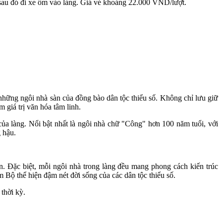
u đó đi xe ôm vào làng. Giá vé khoảng 22.000 VND/lượt.
hững ngôi nhà sàn của đồng bào dân tộc thiểu số. Không chỉ lưu giữ
 giá trị văn hóa tâm linh.
a làng. Nổi bật nhất là ngôi nhà chữ "Công" hơn 100 năm tuổi, với
 hậu.
n. Đặc biệt, mỗi ngôi nhà trong làng đều mang phong cách kiến trúc
ộ thể hiện đậm nét đời sống của các dân tộc thiểu số.
thời kỳ.