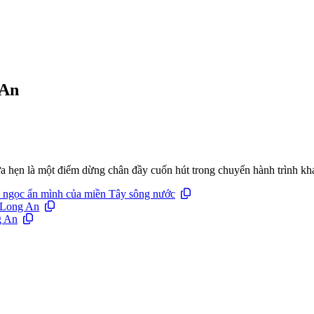
 An
a hẹn là một điểm dừng chân đầy cuốn hút trong chuyến hành trình k
n ngọc ẩn mình của miền Tây sông nước
g Long An
g An