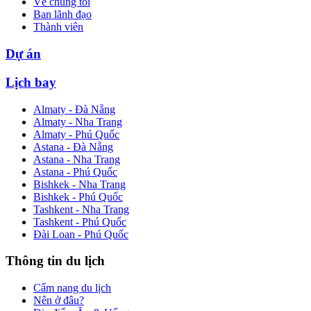
Về chúng tôi
Ban lãnh đạo
Thành viên
Dự án
Lịch bay
Almaty - Đà Nẵng
Almaty - Nha Trang
Almaty - Phú Quốc
Astana - Đà Nẵng
Astana - Nha Trang
Astana - Phú Quốc
Bishkek - Nha Trang
Bishkek - Phú Quốc
Tashkent - Nha Trang
Tashkent - Phú Quốc
Đài Loan - Phú Quốc
Thông tin du lịch
Cẩm nang du lịch
Nên ở đâu?