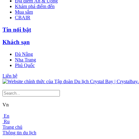
Địa điểm Ăn & Uống
Khám phá điểm đến
Mua sắm
CBAIR
Tin nổi bật
Khách sạn
Đà Nẵng
Nha Trang
Phú Quốc
Liên hệ
Vn
En
Ru
Trang chủ
Thông tin du lịch