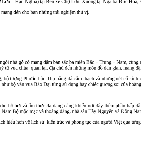
Lớn – Hậu Nghĩa) tại Bến xe Chợ Lớn. Xuống tại Ngã ba Đức Hòa, sa
ẽ mang đến cho bạn những trải nghiệm thú vị.
2 ngôi nhà gỗ cổ mang đậm bản sắc ba miền Bắc – Trung – Nam, cùng n
uý từ vua chúa, quan lại, địa chủ đến những món đồ dân gian, mang đậm
g, bộ tượng Phước Lộc Thọ bằng đá cẩm thạch và những nét cổ kính củ
trị như bộ ván vua Bảo Đại từng sử dụng hay chiếc gương soi của hoàng
 khu hồ bơi và ẩm thực đa dạng càng khiến nơi đây thêm phần hấp dẫ
ờng Nam Bộ mộc mạc và thoáng đãng, nhà sàn Tây Nguyên và Đông Nam B
ch hiểu hơn về lịch sử, kiến trúc và phong tục của người Việt qua từng 