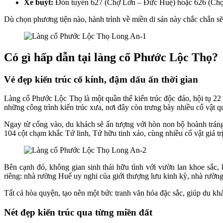
Xe buýt:
Đón tuyến 627 (Chợ Lớn – Đức Huệ) hoặc 626 (Chợ 
Dù chọn phương tiện nào, hành trình về miền di sản này chắc chắn s
Có gì hấp dẫn tại làng cổ Phước Lộc Thọ?
Vẻ đẹp kiến trúc cổ kính, đậm dấu ấn thời gian
Làng cổ Phước Lộc Thọ là một quần thể kiến trúc độc đáo, hội tụ 2
những công trình kiến trúc xưa, nơi đây còn trưng bày nhiều cổ vật q
Ngay từ cổng vào, du khách sẽ ấn tượng với hòn non bộ hoành trán
104 cột chạm khắc Tứ linh, Tứ hữu tinh xảo, cùng nhiều cổ vật giá 
Bên cạnh đó, không gian sinh thái hữu tình với vườn lan khoe sắc,
riêng: nhà rường Huế uy nghi của giới thượng lưu kinh kỳ, nhà rư
Tất cả hòa quyện, tạo nên một bức tranh văn hóa đặc sắc, giúp du khá
Nét đẹp kiến trúc qua từng miền đất