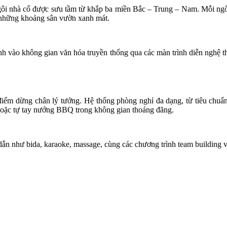
i nhà cổ được sưu tầm từ khắp ba miền Bắc – Trung – Nam. Mỗi ngôi 
à những khoảng sân vườn xanh mát.
nh vào không gian văn hóa truyền thống qua các màn trình diễn nghệ 
à điểm dừng chân lý tưởng. Hệ thống phòng nghỉ đa dạng, từ tiêu chuẩ
g hoặc tự tay nướng BBQ trong không gian thoáng đãng.
 dẫn như bida, karaoke, massage, cùng các chương trình team building v