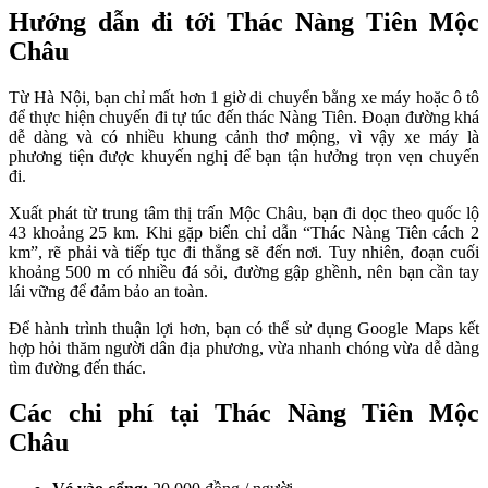
Hướng dẫn đi tới Thác Nàng Tiên Mộc
Châu
Từ Hà Nội, bạn chỉ mất hơn 1 giờ di chuyển bằng xe máy hoặc ô tô
để thực hiện chuyến đi tự túc đến thác Nàng Tiên. Đoạn đường khá
dễ dàng và có nhiều khung cảnh thơ mộng, vì vậy xe máy là
phương tiện được khuyến nghị để bạn tận hưởng trọn vẹn chuyến
đi.
Xuất phát từ trung tâm thị trấn Mộc Châu, bạn đi dọc theo quốc lộ
43 khoảng 25 km. Khi gặp biển chỉ dẫn “Thác Nàng Tiên cách 2
km”, rẽ phải và tiếp tục đi thẳng sẽ đến nơi. Tuy nhiên, đoạn cuối
khoảng 500 m có nhiều đá sỏi, đường gập ghềnh, nên bạn cần tay
lái vững để đảm bảo an toàn.
Để hành trình thuận lợi hơn, bạn có thể sử dụng Google Maps kết
hợp hỏi thăm người dân địa phương, vừa nhanh chóng vừa dễ dàng
tìm đường đến thác.
Các chi phí tại Thác Nàng Tiên Mộc
Châu