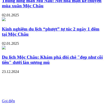
Thung lũng mận Mu Náu: Nơi hoa mận kể chuyện
mùa xuân Mộc Châu
02.01.2025
Kinh nghiệm du lịch “phượt” tự túc 2 ngày 1 đêm
tại Mộc Châu
02.01.2025
Du lịch Mộc Châu: Khám phá đồi chè "đẹp như cõi
tiên" dưới làn sương mù
23.12.2024
Gọi điện