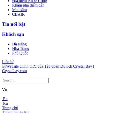
Địa điểm Ăn & Uống
Khám phá điểm đến
Mua sắm
CBAIR
Tin nổi bật
Khách sạn
Đà Nẵng
Nha Trang
Phú Quốc
Liên hệ
Vn
En
Ru
Trang chủ
Thông tin du lịch