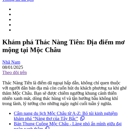
Khám phá Thác Nàng Tiên: Địa điểm mơ
mộng tại Mộc Châu
Nhã Nam
08/01/2025
Theo dõi trên
Thác Nàng Tiên là điểm dã ngoại hấp dẫn, không chỉ quen thuộc
với người dân bản địa mà còn cuốn hút du khách phương xa khi ghé
thăm Mộc Châu. Bạn sẽ được chiêm ngưỡng khung cảnh thiên
nhiên xanh mát, dòng thác hùng vĩ và tận hưởng bầu không khí
trong lành, lý tưởng cho những ngày nghỉ cuối tuần ý nghĩa.
Cẩm nang du lịch Mộc Châu từ A-Z: Bỏ túi kinh nghiệm
khám phá “Nàng thơ của Tây Bắc”
Bản Thung Cuông Mộc Châu - Làng nhỏ ẩn mình giữa đại
ngàn xanh thẳm