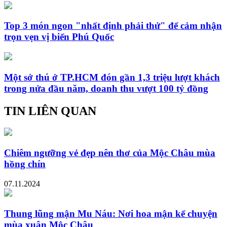
Top 3 món ngon "nhất định phải thử" để cảm nhận
trọn vẹn vị biển Phú Quốc
Một sở thú ở TP.HCM đón gần 1,3 triệu lượt khách
trong nửa đầu năm, doanh thu vượt 100 tỷ đồng
TIN LIÊN QUAN
Chiêm ngưỡng vẻ đẹp nên thơ của Mộc Châu mùa
hồng chín
07.11.2024
Thung lũng mận Mu Náu: Nơi hoa mận kể chuyện
mùa xuân Mộc Châu