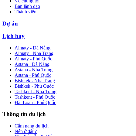
Về chúng tôi
Ban lãnh đạo
Thành viên
Dự án
Lịch bay
Almaty - Đà Nẵng
Almaty - Nha Trang
Almaty - Phú Quốc
Astana - Đà Nẵng
Astana - Nha Trang
Astana - Phú Quốc
Bishkek - Nha Trang
Bishkek - Phú Quốc
Tashkent - Nha Trang
Tashkent - Phú Quốc
Đài Loan - Phú Quốc
Thông tin du lịch
Cẩm nang du lịch
Nên ở đâu?