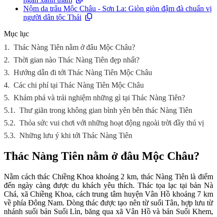
Nộm da trâu Mộc Châu - Sơn La: Giòn giòn đậm đà chuẩn vị
người dân tộc Thái
Mục lục
1.
Thác Nàng Tiên nằm ở đâu Mộc Châu?
2.
Thời gian nào Thác Nàng Tiên đẹp nhất?
3.
Hướng dẫn đi tới Thác Nàng Tiên Mộc Châu
4.
Các chi phí tại Thác Nàng Tiên Mộc Châu
5.
Khám phá và trải nghiệm những gì tại Thác Nàng Tiên?
5.1.
Thư giãn trong không gian bình yên bên thác Nàng Tiên
5.2.
Thỏa sức vui chơi với những hoạt động ngoài trời đầy thú vị
5.3.
Những lưu ý khi tới Thác Nàng Tiên
Thác Nàng Tiên nằm ở đâu Mộc Châu?
Nằm cách thác Chiềng Khoa khoảng 2 km, thác Nàng Tiên là điểm
đến ngày càng được du khách yêu thích. Thác tọa lạc tại bản Nà
Chá, xã Chiềng Khoa, cách trung tâm huyện Vân Hồ khoảng 7 km
về phía Đông Nam. Dòng thác được tạo nên từ suối Tân, hợp lưu từ
nhánh suối bản Suối Lìn, băng qua xã Vân Hồ và bản Suối Khem,