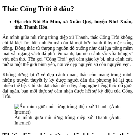
Thác Cổng Trời ở đâu?
Địa chỉ: Núi Bù Mùn, xã Xuân Quỳ, huyện Như Xuân,
tỉnh Thanh Hóa.
Ẩn mình giữa núi rừng trùng điệp xứ Thanh, thác Cổng Trời không
chỉ là kiệt tác thiên nhiên mà còn là một bức tranh thủy mặc sống
động. Dòng thác từ thượng nguồn đổ xuống như dải lụa trắng mềm
mại vắt ngang vách đá phủ rêu xanh, tạo nên cảnh sắc vừa hùng vĩ
vừa nên thơ. Tên gọi "Cổng Trời" gợi cảm giác kỳ bí, như cánh cửa
mở ra một thế giới bình yên, nơi vẻ đẹp nguyên sơ còn nguyên vẹn.
Không dừng lại ở vẻ đẹp cảnh quan, thác còn mang trong mình
những truyền thuyết ly kỳ được người dân địa phương kể lại qua
nhiều thế hệ. Chỉ khi đặt chân đến đây, lắng nghe tiếng thác đổ giữa
đại ngàn, bạn mới thực sự cảm nhận được hết sự kỳ diệu của Cổng
Trời.
Ẩn mình giữa núi rừng trùng điệp xứ Thanh (Ảnh:
Internet)