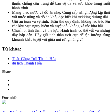
thuốc chống côn trùng để bảo vệ da và sức khỏe trong suốt
hành trình.
Mang theo nước và đồ ăn nhẹ: Cung cấp năng lượng kịp thời
với nước uống và đồ ăn khô, đặc biệt khi trekking đường dài.
Giữ an toàn và vệ sinh: Tuân thủ quy định, không leo trèo lên
các khu vực nguy hiểm và tuyệt đối không xả rác bừa bãi.
Chuẩn bị tinh thần và thể lực: Hành trình có thể vất vả nhưng
đầy hấp dẫn. Hãy giữ tinh thần tích cực để tận hưởng từng
khoảnh khắc tuyệt vời giữa núi rừng hùng vĩ.
Từ khóa:
Thác Cổng Trời Thanh Hóa
du lịch Thanh Hóa
Share
Đọc nhiều