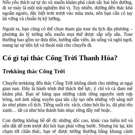
Nếu yêu thích sự tự do và muốn khám phá cảnh sắc hai bên đường,
đi xe máy là một trải nghiệm thú vị. Tuy nhiên, đường đến thác khá
ngoằn ngoèo, đặc biệt trơn trượt vào mùa mưa, nên bạn cần có tay
lái vững và chuẩn bị kỹ lưỡng.
Ngoài ra, bạn cũng có thể chọn tham gia tour du lịch địa phương –
phương án lý tưởng nếu muốn mọi thứ được sắp xếp sẵn. Tour
thường bao gồm xe đưa đón, hướng dẫn viên, ăn uống và nghỉ ngơi,
mang lại sự tiện lợi và thoải mái cho chuyến đi.
Có gì tại thác Cổng Trời Thanh Hóa?
Trekking thác Cổng Trời
Chuyến trekking đến thác Cổng Trời không dành cho những ai ngại
gian nan. Đây là hành trình thử thách thể lực, ý chí và cả đam mê
khám phá. Bạn sẽ băng qua những cánh rừng nguyên sinh rợp
bóng, nơi ánh nắng xuyên qua tán cây tạo nên những vệt sáng mờ
ảo như phim cổ tích. Tiếng suối róc rách, chim hót líu lo, đá phủ rêu
xanh… tất cả như hòa thành bản nhạc rừng đầy mê hoặc.
Con đường không hề dễ đi: những dốc cao, khúc cua hiểm trở và
nền đất dễ trơn trượt đòi hỏi bạn phải vững bước. Nhưng bù lại, khi
chạm tới chân thác, bạn sẽ được tưởng thưởng bằng khung cảnh