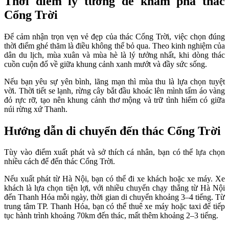
Thời điểm lý tưởng để khám phá thác
Cổng Trời
Để cảm nhận trọn vẹn vẻ đẹp của thác Cổng Trời, việc chọn đúng
thời điểm ghé thăm là điều không thể bỏ qua. Theo kinh nghiệm của
dân du lịch, mùa xuân và mùa hè là lý tưởng nhất, khi dòng thác
cuồn cuộn đổ về giữa khung cảnh xanh mướt và đầy sức sống.
Nếu bạn yêu sự yên bình, lãng mạn thì mùa thu là lựa chọn tuyệt
vời. Thời tiết se lạnh, rừng cây bắt đầu khoác lên mình tấm áo vàng
đỏ rực rỡ, tạo nên khung cảnh thơ mộng và trữ tình hiếm có giữa
núi rừng xứ Thanh.
Hướng dẫn di chuyển đến thác Cổng Trời
Tùy vào điểm xuất phát và sở thích cá nhân, bạn có thể lựa chọn
nhiều cách để đến thác Cổng Trời.
Nếu xuất phát từ Hà Nội, bạn có thể đi xe khách hoặc xe máy. Xe
khách là lựa chọn tiện lợi, với nhiều chuyến chạy thẳng từ Hà Nội
đến Thanh Hóa mỗi ngày, thời gian di chuyển khoảng 3–4 tiếng. Từ
trung tâm TP. Thanh Hóa, bạn có thể thuê xe máy hoặc taxi để tiếp
tục hành trình khoảng 70km đến thác, mất thêm khoảng 2–3 tiếng.