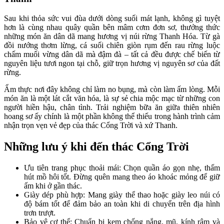
Sau khi thỏa sức vui đùa dưới dòng suối mát lạnh, không gì tuyệt
hơn là cùng nhau quây quần bên mâm cơm đơn sơ, thưởng thức
những món ăn dân dã mang hương vị núi rừng Thanh Hóa. Từ gà
đồi nướng thơm lừng, cá suối chiên giòn rụm đến rau rừng luộc
chấm muối vừng dân dã mà đậm đà – tất cả đều được chế biến từ
nguyên liệu tươi ngon tại chỗ, giữ trọn hương vị nguyên sơ của đất
rừng.
Ẩm thực nơi đây không chỉ làm no bụng, mà còn làm ấm lòng. Mỗi
món ăn là một lát cắt văn hóa, là sự sẻ chia mộc mạc từ những con
người hiền hậu, chân tình. Trải nghiệm bữa ăn giữa thiên nhiên
hoang sơ ấy chính là một phần không thể thiếu trong hành trình cảm
nhận trọn vẹn vẻ đẹp của thác Cổng Trời và xứ Thanh.
Những lưu ý khi đến thác Cổng Trời
Ưu tiên trang phục thoải mái: Chọn quần áo gọn nhẹ, thấm
hút mồ hôi tốt. Đừng quên mang theo áo khoác mỏng để giữ
ấm khi ở gần thác.
Giày dép phù hợp: Mang giày thể thao hoặc giày leo núi có
độ bám tốt để đảm bảo an toàn khi di chuyển trên địa hình
trơn trượt.
Bảo vệ cơ thể: Chuẩn bị kem chống nắng, mũ, kính râm và