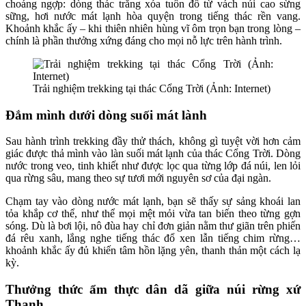
choáng ngợp: dòng thác trắng xóa tuôn đổ từ vách núi cao sừng
sững, hơi nước mát lạnh hòa quyện trong tiếng thác rền vang.
Khoảnh khắc ấy – khi thiên nhiên hùng vĩ ôm trọn bạn trong lòng –
chính là phần thưởng xứng đáng cho mọi nỗ lực trên hành trình.
Trải nghiệm trekking tại thác Cổng Trời (Ảnh: Internet)
Đắm mình dưới dòng suối mát lành
Sau hành trình trekking đầy thử thách, không gì tuyệt vời hơn cảm
giác được thả mình vào làn suối mát lạnh của thác Cổng Trời. Dòng
nước trong veo, tinh khiết như được lọc qua từng lớp đá núi, len lỏi
qua rừng sâu, mang theo sự tươi mới nguyên sơ của đại ngàn.
Chạm tay vào dòng nước mát lạnh, bạn sẽ thấy sự sảng khoái lan
tỏa khắp cơ thể, như thể mọi mệt mỏi vừa tan biến theo từng gợn
sóng. Dù là bơi lội, nô đùa hay chỉ đơn giản nằm thư giãn trên phiến
đá rêu xanh, lắng nghe tiếng thác đổ xen lẫn tiếng chim rừng…
khoảnh khắc ấy đủ khiến tâm hồn lặng yên, thanh thản một cách lạ
kỳ.
Thưởng thức ẩm thực dân dã giữa núi rừng xứ
Thanh