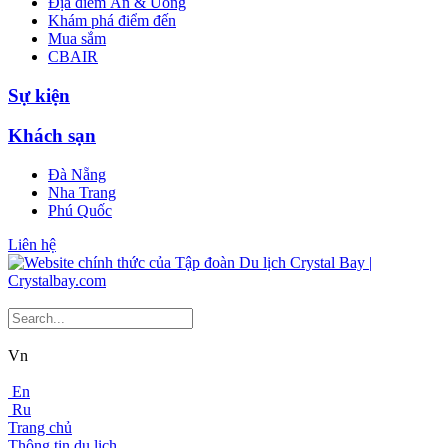
Địa điểm Ăn & Uống
Khám phá điểm đến
Mua sắm
CBAIR
Sự kiện
Khách sạn
Đà Nẵng
Nha Trang
Phú Quốc
Liên hệ
Vn
En
Ru
Trang chủ
Thông tin du lịch