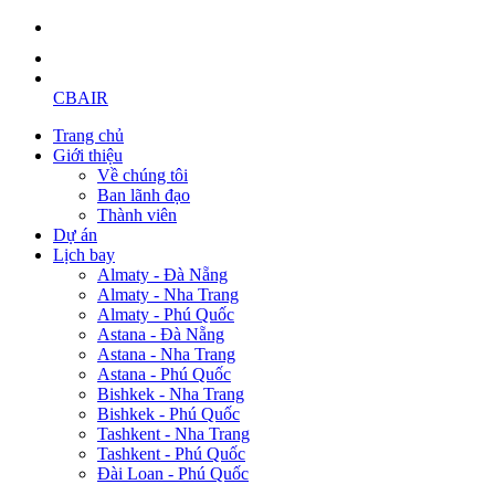
CBAIR
Trang chủ
Giới thiệu
Về chúng tôi
Ban lãnh đạo
Thành viên
Dự án
Lịch bay
Almaty - Đà Nẵng
Almaty - Nha Trang
Almaty - Phú Quốc
Astana - Đà Nẵng
Astana - Nha Trang
Astana - Phú Quốc
Bishkek - Nha Trang
Bishkek - Phú Quốc
Tashkent - Nha Trang
Tashkent - Phú Quốc
Đài Loan - Phú Quốc