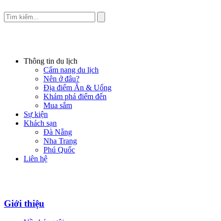
Thông tin du lịch
Cẩm nang du lịch
Nên ở đâu?
Địa điểm Ăn & Uống
Khám phá điểm đến
Mua sắm
Sự kiện
Khách sạn
Đà Nẵng
Nha Trang
Phú Quốc
Liên hệ
Giới thiệu