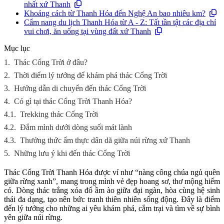
nhất xứ Thanh
Khoảng cách từ Thanh Hóa đến Nghệ An bao nhiêu km?
Cẩm nang du lịch Thanh Hóa từ A - Z: Tất tần tật các địa chỉ
vui chơi, ăn uống tại vùng đất xứ Thanh
Mục lục
1.
Thác Cổng Trời ở đâu?
2.
Thời điểm lý tưởng để khám phá thác Cổng Trời
3.
Hướng dẫn di chuyển đến thác Cổng Trời
4.
Có gì tại thác Cổng Trời Thanh Hóa?
4.1.
Trekking thác Cổng Trời
4.2.
Đắm mình dưới dòng suối mát lành
4.3.
Thưởng thức ẩm thực dân dã giữa núi rừng xứ Thanh
5.
Những lưu ý khi đến thác Cổng Trời
Thác Cổng Trời Thanh Hóa được ví như “nàng công chúa ngủ quên
giữa rừng xanh”, mang trong mình vẻ đẹp hoang sơ, thơ mộng hiếm
có. Dòng thác trắng xóa đổ ầm ào giữa đại ngàn, hòa cùng hệ sinh
thái đa dạng, tạo nên bức tranh thiên nhiên sống động. Đây là điểm
đến lý tưởng cho những ai yêu khám phá, cắm trại và tìm về sự bình
yên giữa núi rừng.