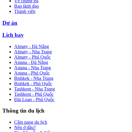
Về chúng tôi
Ban lãnh đạo
Thành viên
Dự án
Lịch bay
Almaty - Đà Nẵng
Almaty - Nha Trang
Almaty - Phú Quốc
Astana - Đà Nẵng
Astana - Nha Trang
Astana - Phú Quốc
Bishkek - Nha Trang
Bishkek - Phú Quốc
Tashkent - Nha Trang
Tashkent - Phú Quốc
Đài Loan - Phú Quốc
Thông tin du lịch
Cẩm nang du lịch
Nên ở đâu?