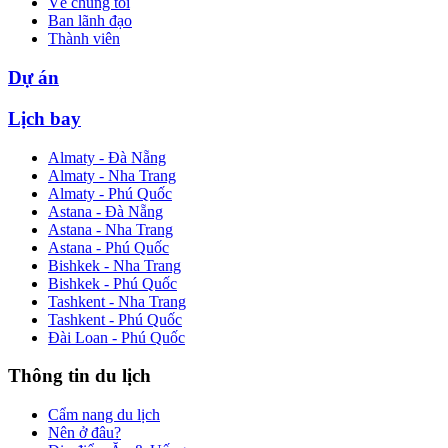
Về chúng tôi
Ban lãnh đạo
Thành viên
Dự án
Lịch bay
Almaty - Đà Nẵng
Almaty - Nha Trang
Almaty - Phú Quốc
Astana - Đà Nẵng
Astana - Nha Trang
Astana - Phú Quốc
Bishkek - Nha Trang
Bishkek - Phú Quốc
Tashkent - Nha Trang
Tashkent - Phú Quốc
Đài Loan - Phú Quốc
Thông tin du lịch
Cẩm nang du lịch
Nên ở đâu?