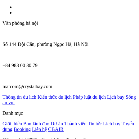
Văn phòng hà nội
Số 144 Đội Cấn, phường Ngọc Hà, Hà Nội
+84 983 00 80 79
marcom@crystalbay.com
Thông tin du lịch
Kiến thức du lịch
Pháp luật du lịch
Lịch bay
Sống
an vui
Danh mục
Giới thiệu
Ban lãnh đạo
Dự án
Thành viên
Tin tức
Lịch bay
Tuyển
dụng
Booking
Liên hệ
CBAIR