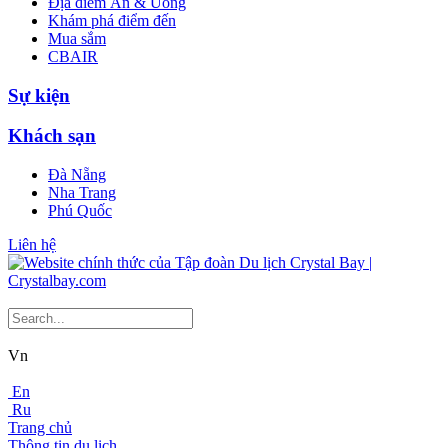
Địa điểm Ăn & Uống
Khám phá điểm đến
Mua sắm
CBAIR
Sự kiện
Khách sạn
Đà Nẵng
Nha Trang
Phú Quốc
Liên hệ
Vn
En
Ru
Trang chủ
Thông tin du lịch