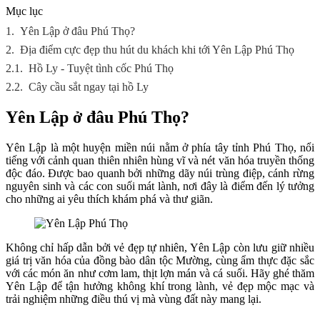
Mục lục
1.
Yên Lập ở đâu Phú Thọ?
2.
Địa điểm cực đẹp thu hút du khách khi tới Yên Lập Phú Thọ
2.1.
Hồ Ly - Tuyệt tình cốc Phú Thọ
2.2.
Cây cầu sắt ngay tại hồ Ly
Yên Lập ở đâu Phú Thọ?
Yên Lập là một huyện miền núi nằm ở phía tây tỉnh Phú Thọ, nổi
tiếng với cảnh quan thiên nhiên hùng vĩ và nét văn hóa truyền thống
độc đáo. Được bao quanh bởi những dãy núi trùng điệp, cánh rừng
nguyên sinh và các con suối mát lành, nơi đây là điểm đến lý tưởng
cho những ai yêu thích khám phá và thư giãn.
Không chỉ hấp dẫn bởi vẻ đẹp tự nhiên, Yên Lập còn lưu giữ nhiều
giá trị văn hóa của đồng bào dân tộc Mường, cùng ẩm thực đặc sắc
với các món ăn như cơm lam, thịt lợn mán và cá suối. Hãy ghé thăm
Yên Lập để tận hưởng không khí trong lành, vẻ đẹp mộc mạc và
trải nghiệm những điều thú vị mà vùng đất này mang lại.