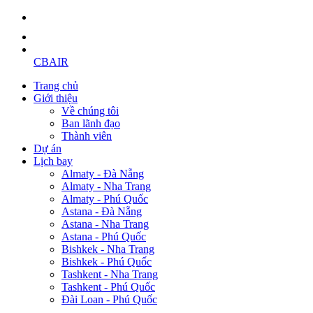
CBAIR
Trang chủ
Giới thiệu
Về chúng tôi
Ban lãnh đạo
Thành viên
Dự án
Lịch bay
Almaty - Đà Nẵng
Almaty - Nha Trang
Almaty - Phú Quốc
Astana - Đà Nẵng
Astana - Nha Trang
Astana - Phú Quốc
Bishkek - Nha Trang
Bishkek - Phú Quốc
Tashkent - Nha Trang
Tashkent - Phú Quốc
Đài Loan - Phú Quốc