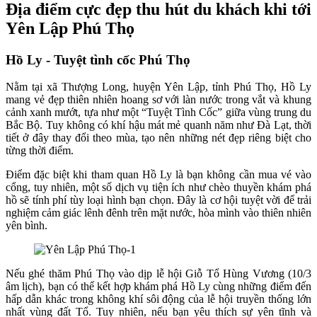
Địa điểm cực đẹp thu hút du khách khi tới
Yên Lập Phú Thọ
Hồ Ly - Tuyệt tình cốc Phú Thọ
Nằm tại xã Thượng Long, huyện Yên Lập, tỉnh Phú Thọ, Hồ Ly
mang vẻ đẹp thiên nhiên hoang sơ với làn nước trong vắt và khung
cảnh xanh mướt, tựa như một “Tuyệt Tình Cốc” giữa vùng trung du
Bắc Bộ. Tuy không có khí hậu mát mẻ quanh năm như Đà Lạt, thời
tiết ở đây thay đổi theo mùa, tạo nên những nét đẹp riêng biệt cho
từng thời điểm.
Điểm đặc biệt khi tham quan Hồ Ly là bạn không cần mua vé vào
cổng, tuy nhiên, một số dịch vụ tiện ích như chèo thuyền khám phá
hồ sẽ tính phí tùy loại hình bạn chọn. Đây là cơ hội tuyệt vời để trải
nghiệm cảm giác lênh đênh trên mặt nước, hòa mình vào thiên nhiên
yên bình.
Nếu ghé thăm Phú Thọ vào dịp lễ hội Giỗ Tổ Hùng Vương (10/3
âm lịch), bạn có thể kết hợp khám phá Hồ Ly cùng những điểm đến
hấp dẫn khác trong không khí sôi động của lễ hội truyền thống lớn
nhất vùng đất Tổ. Tuy nhiên, nếu bạn yêu thích sự yên tĩnh và