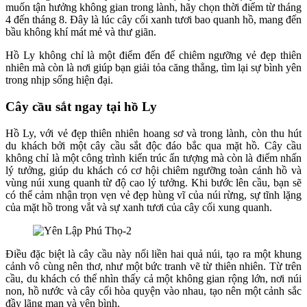
muốn tận hưởng không gian trong lành, hãy chọn thời điểm từ tháng
4 đến tháng 8. Đây là lúc cây cối xanh tươi bao quanh hồ, mang đến
bầu không khí mát mẻ và thư giãn.
Hồ Ly không chỉ là một điểm đến để chiêm ngưỡng vẻ đẹp thiên
nhiên mà còn là nơi giúp bạn giải tỏa căng thẳng, tìm lại sự bình yên
trong nhịp sống hiện đại.
Cây cầu sắt ngay tại hồ Ly
Hồ Ly, với vẻ đẹp thiên nhiên hoang sơ và trong lành, còn thu hút
du khách bởi một cây cầu sắt độc đáo bắc qua mặt hồ. Cây cầu
không chỉ là một công trình kiến trúc ấn tượng mà còn là điểm nhấn
lý tưởng, giúp du khách có cơ hội chiêm ngưỡng toàn cảnh hồ và
vùng núi xung quanh từ độ cao lý tưởng. Khi bước lên cầu, bạn sẽ
có thể cảm nhận trọn vẹn vẻ đẹp hùng vĩ của núi rừng, sự tĩnh lặng
của mặt hồ trong vắt và sự xanh tươi của cây cối xung quanh.
Điều đặc biệt là cây cầu này nối liền hai quả núi, tạo ra một khung
cảnh vô cùng nên thơ, như một bức tranh vẽ từ thiên nhiên. Từ trên
cầu, du khách có thể nhìn thấy cả một không gian rộng lớn, nơi núi
non, hồ nước và cây cối hòa quyện vào nhau, tạo nên một cảnh sắc
đầy lãng mạn và yên bình.