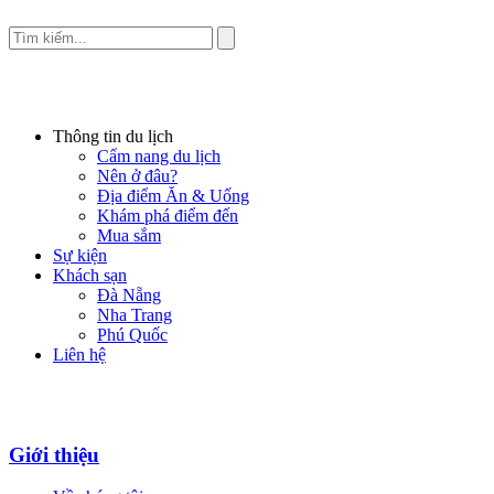
Thông tin du lịch
Cẩm nang du lịch
Nên ở đâu?
Địa điểm Ăn & Uống
Khám phá điểm đến
Mua sắm
Sự kiện
Khách sạn
Đà Nẵng
Nha Trang
Phú Quốc
Liên hệ
Giới thiệu