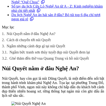
Nghệ “Quê Choa”
Sổ tay du lịch Cửa Lò Nghệ An từ A - Z: Kinh nghiệm khám
phá chi tiết nhất
Du lịch Nghệ An ăn hải sản ở đâu? Bỏ túi top 6 địa chỉ tươi
ngon giá rẻ
Mục lục
1.
Núi Quyết nằm ở đâu Nghệ An?
2.
Cách di chuyển tới núi Quyết
3.
Ngắm những cảnh đẹp gì tại núi Quyết
3.1.
Ngắm bức tranh sơn thủy tuyệt đẹp núi Quyết đem lại
3.2.
Ghé thăm đền thờ vua Quang Trung và hồ núi Quyết
Núi Quyết nằm ở đâu Nghệ An?
Núi Quyết, hay còn gọi là núi Dũng Quyết, là một điểm đến nổi bật
trong hành trình khám phá Nghệ An. Tọa lạc tại phường Trung Đô,
thành phố Vinh, ngọn núi này không chỉ hấp dẫn du khách bởi cảnh
đẹp thiên nhiên hoang sơ, rừng thông bạt ngàn mà còn ghi dấu ấn
lịch sử sâu sắc.