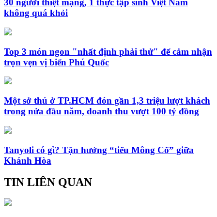
30 người thiệt mạng, 1 thực tập sinh Việt Nam
không quá khỏi
Top 3 món ngon "nhất định phải thử" để cảm nhận
trọn vẹn vị biển Phú Quốc
Một sở thú ở TP.HCM đón gần 1,3 triệu lượt khách
trong nửa đầu năm, doanh thu vượt 100 tỷ đồng
Tanyoli có gì? Tận hưởng “tiểu Mông Cổ” giữa
Khánh Hòa
TIN LIÊN QUAN