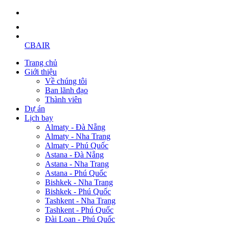
CBAIR
Trang chủ
Giới thiệu
Về chúng tôi
Ban lãnh đạo
Thành viên
Dự án
Lịch bay
Almaty - Đà Nẵng
Almaty - Nha Trang
Almaty - Phú Quốc
Astana - Đà Nẵng
Astana - Nha Trang
Astana - Phú Quốc
Bishkek - Nha Trang
Bishkek - Phú Quốc
Tashkent - Nha Trang
Tashkent - Phú Quốc
Đài Loan - Phú Quốc