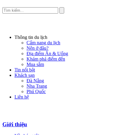
Thông tin du lịch
Cẩm nang du lịch
Nên ở đâu?
Địa điểm Ăn & Uống
Khám phá điểm đến
Mua sắm
Tin nổi bật
Khách sạn
Đà Nẵng
Nha Trang
Phú Quốc
Liên hệ
Giới thiệu