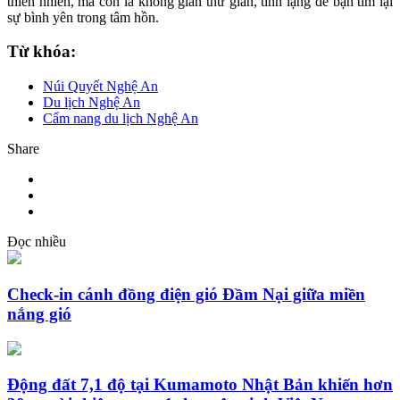
thiên nhiên, mà còn là không gian thư giãn, tĩnh lặng để bạn tìm lại
sự bình yên trong tâm hồn.
Từ khóa:
Núi Quyết Nghệ An
Du lịch Nghệ An
Cẩm nang du lịch Nghệ An
Share
Đọc nhiều
Check-in cánh đồng điện gió Đầm Nại giữa miền
nắng gió
Động đất 7,1 độ tại Kumamoto Nhật Bản khiến hơn