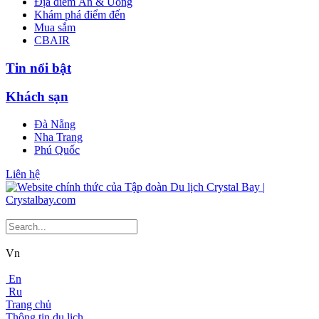
Địa điểm Ăn & Uống
Khám phá điểm đến
Mua sắm
CBAIR
Tin nổi bật
Khách sạn
Đà Nẵng
Nha Trang
Phú Quốc
Liên hệ
Vn
En
Ru
Trang chủ
Thông tin du lịch