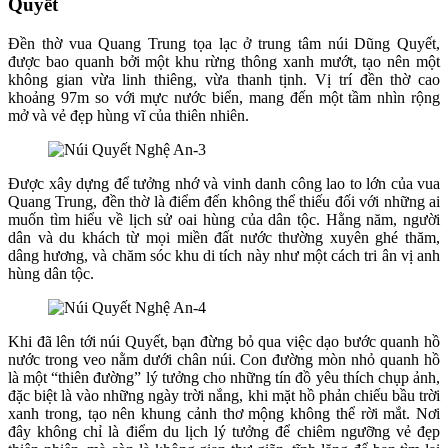
Quyết
Đền thờ vua Quang Trung tọa lạc ở trung tâm núi Dũng Quyết,
được bao quanh bởi một khu rừng thông xanh mướt, tạo nên một
không gian vừa linh thiêng, vừa thanh tịnh. Vị trí đền thờ cao
khoảng 97m so với mực nước biển, mang đến một tầm nhìn rộng
mở và vẻ đẹp hùng vĩ của thiên nhiên.
Được xây dựng để tưởng nhớ và vinh danh công lao to lớn của vua
Quang Trung, đền thờ là điểm đến không thể thiếu đối với những ai
muốn tìm hiểu về lịch sử oai hùng của dân tộc. Hằng năm, người
dân và du khách từ mọi miền đất nước thường xuyên ghé thăm,
dâng hương, và chăm sóc khu di tích này như một cách tri ân vị anh
hùng dân tộc.
Khi đã lên tới núi Quyết, bạn đừng bỏ qua việc dạo bước quanh hồ
nước trong veo nằm dưới chân núi. Con đường mòn nhỏ quanh hồ
là một “thiên đường” lý tưởng cho những tín đồ yêu thích chụp ảnh,
đặc biệt là vào những ngày trời nắng, khi mặt hồ phản chiếu bầu trời
xanh trong, tạo nên khung cảnh thơ mộng không thể rời mắt. Nơi
đây không chỉ là điểm du lịch lý tưởng để chiêm ngưỡng vẻ đẹp