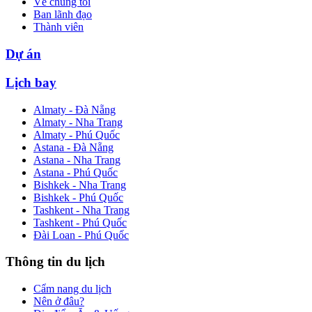
Về chúng tôi
Ban lãnh đạo
Thành viên
Dự án
Lịch bay
Almaty - Đà Nẵng
Almaty - Nha Trang
Almaty - Phú Quốc
Astana - Đà Nẵng
Astana - Nha Trang
Astana - Phú Quốc
Bishkek - Nha Trang
Bishkek - Phú Quốc
Tashkent - Nha Trang
Tashkent - Phú Quốc
Đài Loan - Phú Quốc
Thông tin du lịch
Cẩm nang du lịch
Nên ở đâu?