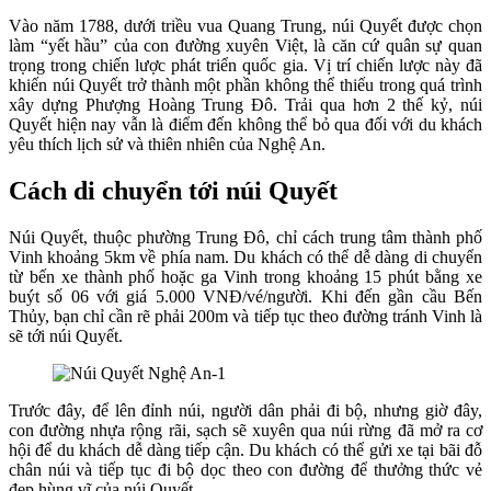
Vào năm 1788, dưới triều vua Quang Trung, núi Quyết được chọn
làm “yết hầu” của con đường xuyên Việt, là căn cứ quân sự quan
trọng trong chiến lược phát triển quốc gia. Vị trí chiến lược này đã
khiến núi Quyết trở thành một phần không thể thiếu trong quá trình
xây dựng Phượng Hoàng Trung Đô. Trải qua hơn 2 thế kỷ, núi
Quyết hiện nay vẫn là điểm đến không thể bỏ qua đối với du khách
yêu thích lịch sử và thiên nhiên của Nghệ An.
Cách di chuyển tới núi Quyết
Núi Quyết, thuộc phường Trung Đô, chỉ cách trung tâm thành phố
Vinh khoảng 5km về phía nam. Du khách có thể dễ dàng di chuyển
từ bến xe thành phố hoặc ga Vinh trong khoảng 15 phút bằng xe
buýt số 06 với giá 5.000 VNĐ/vé/người. Khi đến gần cầu Bến
Thủy, bạn chỉ cần rẽ phải 200m và tiếp tục theo đường tránh Vinh là
sẽ tới núi Quyết.
Trước đây, để lên đỉnh núi, người dân phải đi bộ, nhưng giờ đây,
con đường nhựa rộng rãi, sạch sẽ xuyên qua núi rừng đã mở ra cơ
hội để du khách dễ dàng tiếp cận. Du khách có thể gửi xe tại bãi đỗ
chân núi và tiếp tục đi bộ dọc theo con đường để thưởng thức vẻ
đẹp hùng vĩ của núi Quyết.