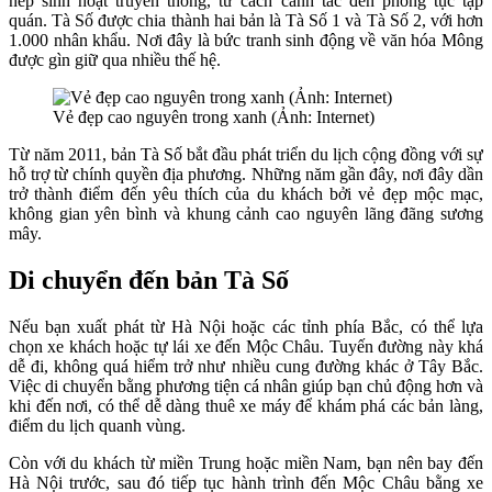
nếp sinh hoạt truyền thống, từ cách canh tác đến phong tục tập
quán. Tà Số được chia thành hai bản là Tà Số 1 và Tà Số 2, với hơn
1.000 nhân khẩu. Nơi đây là bức tranh sinh động về văn hóa Mông
được gìn giữ qua nhiều thế hệ.
Vẻ đẹp cao nguyên trong xanh (Ảnh: Internet)
Từ năm 2011, bản Tà Số bắt đầu phát triển du lịch cộng đồng với sự
hỗ trợ từ chính quyền địa phương. Những năm gần đây, nơi đây dần
trở thành điểm đến yêu thích của du khách bởi vẻ đẹp mộc mạc,
không gian yên bình và khung cảnh cao nguyên lãng đãng sương
mây.
Di chuyển đến bản Tà Số
Nếu bạn xuất phát từ Hà Nội hoặc các tỉnh phía Bắc, có thể lựa
chọn xe khách hoặc tự lái xe đến Mộc Châu. Tuyến đường này khá
dễ đi, không quá hiểm trở như nhiều cung đường khác ở Tây Bắc.
Việc di chuyển bằng phương tiện cá nhân giúp bạn chủ động hơn và
khi đến nơi, có thể dễ dàng thuê xe máy để khám phá các bản làng,
điểm du lịch quanh vùng.
Còn với du khách từ miền Trung hoặc miền Nam, bạn nên bay đến
Hà Nội trước, sau đó tiếp tục hành trình đến Mộc Châu bằng xe