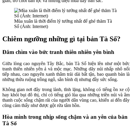
gian, trò chơi dân tộc và những điệu múa đầy bản sắc.
Mùa xuân là thời điểm lý tưởng nhất để ghé thăm Tà
Số (Ảnh: Internet)
Chiêm ngưỡng những gì tại bản Tà Số?
Đắm chìm vào bức tranh thiên nhiên yên bình
Giữa lòng cao nguyên Tây Bắc, bản Tà Số hiện lên như một bức
tranh thiên nhiên yên ả và mộc mạc. Những dãy núi nhấp nhô nối
tiếp nhau, cao nguyên xanh thẳm trải dài bất tận, bao quanh bản là
những thửa ruộng trồng ngô, sắn bình dị nhưng đầy sức sống.
Không gian nơi đây trong lành, tĩnh lặng, không có tiếng ồn xe cộ
hay khói bụi đô thị, chỉ có tiếng gió lùa qua những triền núi và âm
thanh cuộc sống chậm rãi của người dân vùng cao, khiến ai đến đây
cũng cảm thấy như được gột rửa tâm hồn.
Hòa mình trong nhịp sống chậm và an yên của bản
Tà Số