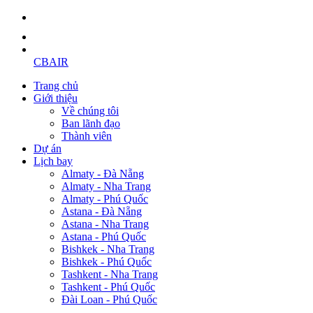
CBAIR
Trang chủ
Giới thiệu
Về chúng tôi
Ban lãnh đạo
Thành viên
Dự án
Lịch bay
Almaty - Đà Nẵng
Almaty - Nha Trang
Almaty - Phú Quốc
Astana - Đà Nẵng
Astana - Nha Trang
Astana - Phú Quốc
Bishkek - Nha Trang
Bishkek - Phú Quốc
Tashkent - Nha Trang
Tashkent - Phú Quốc
Đài Loan - Phú Quốc