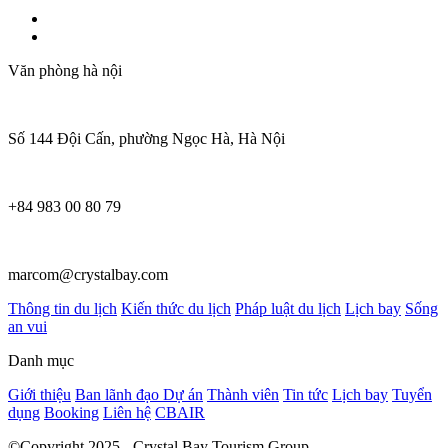
Văn phòng hà nội
Số 144 Đội Cấn, phường Ngọc Hà, Hà Nội
+84 983 00 80 79
marcom@crystalbay.com
Thông tin du lịch
Kiến thức du lịch
Pháp luật du lịch
Lịch bay
Sống
an vui
Danh mục
Giới thiệu
Ban lãnh đạo
Dự án
Thành viên
Tin tức
Lịch bay
Tuyển
dụng
Booking
Liên hệ
CBAIR
©Copyright 2025 - Crystal Bay Tourism Group