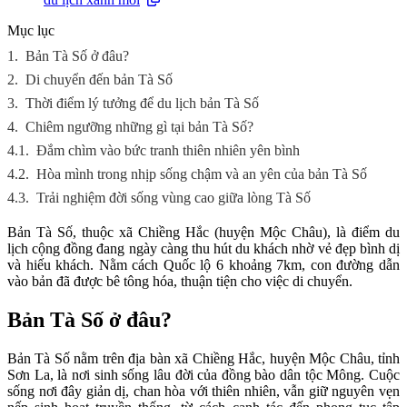
Mục lục
1.
Bản Tà Số ở đâu?
2.
Di chuyển đến bản Tà Số
3.
Thời điểm lý tưởng để du lịch bản Tà Số
4.
Chiêm ngưỡng những gì tại bản Tà Số?
4.1.
Đắm chìm vào bức tranh thiên nhiên yên bình
4.2.
Hòa mình trong nhịp sống chậm và an yên của bản Tà Số
4.3.
Trải nghiệm đời sống vùng cao giữa lòng Tà Số
Bản Tà Số, thuộc xã Chiềng Hắc (huyện Mộc Châu), là điểm du
lịch cộng đồng đang ngày càng thu hút du khách nhờ vẻ đẹp bình dị
và hiếu khách. Nằm cách Quốc lộ 6 khoảng 7km, con đường dẫn
vào bản đã được bê tông hóa, thuận tiện cho việc di chuyển.
Bản Tà Số ở đâu?
Bản Tà Số nằm trên địa bàn xã Chiềng Hắc, huyện Mộc Châu, tỉnh
Sơn La, là nơi sinh sống lâu đời của đồng bào dân tộc Mông. Cuộc
sống nơi đây giản dị, chan hòa với thiên nhiên, vẫn giữ nguyên vẹn