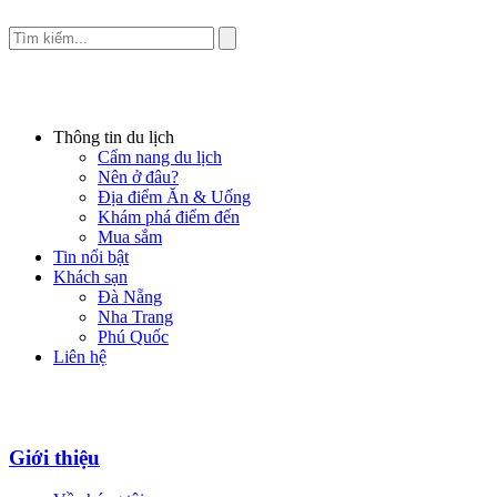
Thông tin du lịch
Cẩm nang du lịch
Nên ở đâu?
Địa điểm Ăn & Uống
Khám phá điểm đến
Mua sắm
Tin nổi bật
Khách sạn
Đà Nẵng
Nha Trang
Phú Quốc
Liên hệ
Giới thiệu