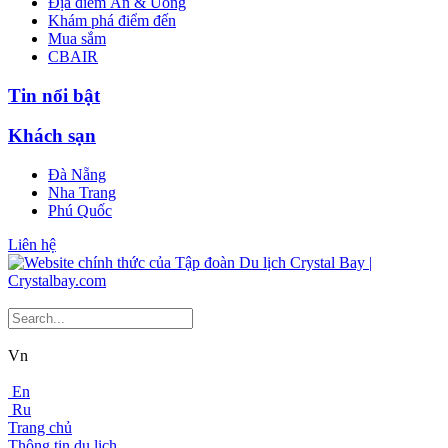
Địa điểm Ăn & Uống
Khám phá điểm đến
Mua sắm
CBAIR
Tin nổi bật
Khách sạn
Đà Nẵng
Nha Trang
Phú Quốc
Liên hệ
Vn
En
Ru
Trang chủ
Thông tin du lịch