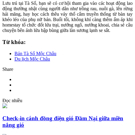
Lưu trú tại Tà Số, bạn sẽ có cơ hội tham gia vào các hoạt động lao
động thường nhật cùng người dân như trồng rau, nuôi gà, lên rừng
hái măng, hay học cách thêu váy thổ cẩm truyền thống từ bàn tay
khéo léo của phụ nữ bản. Buổi tối, không khí càng thêm ấm áp khi
homestay tổ chức đốt lửa trại, nướng ngô, nướng khoai, chia sẻ câu
chuyện bên ánh lửa bập bùng giữa làn sương lạnh se sắt.
Từ khóa:
Bản Tà Số Mộc Châu
Du lịch Mộc Châu
Share
Đọc nhiều
Check-in cánh đồng điện gió Đầm Nại giữa miền
nắng gió