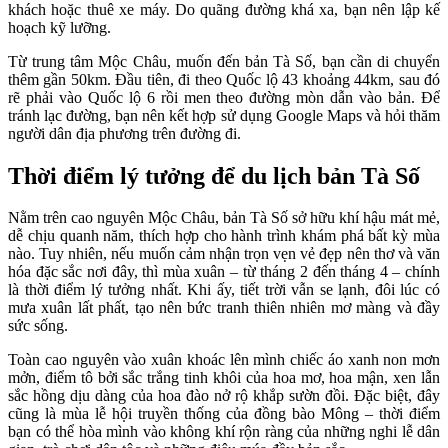
khách hoặc thuê xe máy. Do quãng đường khá xa, bạn nên lập kế
hoạch kỹ lưỡng.
Từ trung tâm Mộc Châu, muốn đến bản Tà Số, bạn cần di chuyển
thêm gần 50km. Đầu tiên, đi theo Quốc lộ 43 khoảng 44km, sau đó
rẽ phải vào Quốc lộ 6 rồi men theo đường mòn dẫn vào bản. Để
tránh lạc đường, bạn nên kết hợp sử dụng Google Maps và hỏi thăm
người dân địa phương trên đường đi.
Thời điểm lý tưởng để du lịch bản Tà Số
Nằm trên cao nguyên Mộc Châu, bản Tà Số sở hữu khí hậu mát mẻ,
dễ chịu quanh năm, thích hợp cho hành trình khám phá bất kỳ mùa
nào. Tuy nhiên, nếu muốn cảm nhận trọn vẹn vẻ đẹp nên thơ và văn
hóa đặc sắc nơi đây, thì mùa xuân – từ tháng 2 đến tháng 4 – chính
là thời điểm lý tưởng nhất. Khi ấy, tiết trời vẫn se lạnh, đôi lúc có
mưa xuân lất phất, tạo nên bức tranh thiên nhiên mơ màng và đầy
sức sống.
Toàn cao nguyên vào xuân khoác lên mình chiếc áo xanh non mơn
mởn, điểm tô bởi sắc trắng tinh khôi của hoa mơ, hoa mận, xen lẫn
sắc hồng dịu dàng của hoa đào nở rộ khắp sườn đồi. Đặc biệt, đây
cũng là mùa lễ hội truyền thống của đồng bào Mông – thời điểm
bạn có thể hòa mình vào không khí rộn ràng của những nghi lễ dân