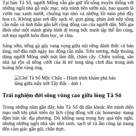
Tại bản Tà Số, người Mông vẫn gìn giữ lối sống truyền thống với
những ngôi nhà gỗ mộc mạc, nép mình bên sườn núi, bao quanh là
vườn rau xanh mướt, chuồng trại nhỏ và những lối mòn phủ đầy
hoa cỏ. Không gian nơi đây sạch sẽ, gọn gàng, phản ánh nếp sống
cần mẫn và tinh thần gắn kết cộng đồng cao của người dân. Mỗi gia
đình như một mảnh ghép bình dị trong bức tranh tập thể ấm cúng,
nơi mọi người luôn đùm bọc, sẻ chia.
Sáng sớm, tiếng gà gáy vang vọng giữa núi rừng đánh thức cả bản
làng, mở đầu một ngày lao động cần mẫn. Trên nương, thấp thoáng
dáng người Mông miệt mài làm đất, chăm cây. Chiều xuống, sân
nhà lại rộn rã tiếng cười của lũ trẻ tung tăng chơi đùa trong ánh
hoàng hôn vàng óng.
Trải nghiệm đời sống vùng cao giữa lòng Tà Số
Trong những năm gần đây, bản Tà Số đã dần khoác lên mình diện
mạo mới khi phát triển du lịch cộng đồng với các homestay mang
đậm bản sắc địa phương. Dù không sang trọng hay quá tiện nghi,
nhưng những ngôi nhà sàn nhỏ xinh, sạch sẽ và ấm cúng lại mang
đến cảm giác gần gũi, chân thực.