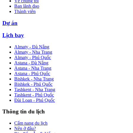
Về chúng tôi
Ban lãnh đạo
Thành viên
Dự án
Lịch bay
Almaty - Đà Nẵng
Almaty - Nha Trang
Almaty - Phú Quốc
Astana - Đà Nẵng
Astana - Nha Trang
Astana - Phú Quốc
Bishkek - Nha Trang
Bishkek - Phú Quốc
Tashkent - Nha Trang
Tashkent - Phú Quốc
Đài Loan - Phú Quốc
Thông tin du lịch
Cẩm nang du lịch
Nên ở đâu?