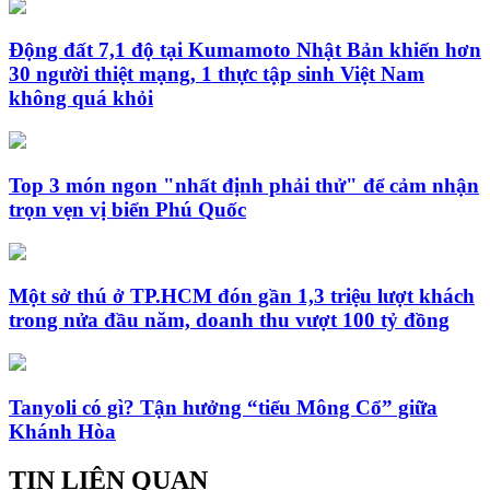
Động đất 7,1 độ tại Kumamoto Nhật Bản khiến hơn
30 người thiệt mạng, 1 thực tập sinh Việt Nam
không quá khỏi
Top 3 món ngon "nhất định phải thử" để cảm nhận
trọn vẹn vị biển Phú Quốc
Một sở thú ở TP.HCM đón gần 1,3 triệu lượt khách
trong nửa đầu năm, doanh thu vượt 100 tỷ đồng
Tanyoli có gì? Tận hưởng “tiểu Mông Cổ” giữa
Khánh Hòa
TIN LIÊN QUAN