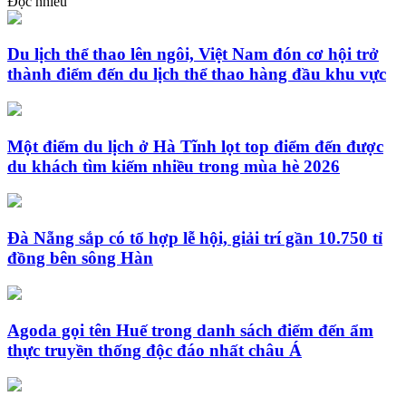
Đọc nhiều
Du lịch thể thao lên ngôi, Việt Nam đón cơ hội trở
thành điểm đến du lịch thể thao hàng đầu khu vực
Một điểm du lịch ở Hà Tĩnh lọt top điểm đến được
du khách tìm kiếm nhiều trong mùa hè 2026
Đà Nẵng sắp có tổ hợp lễ hội, giải trí gần 10.750 tỉ
đồng bên sông Hàn
Agoda gọi tên Huế trong danh sách điểm đến ẩm
thực truyền thống độc đáo nhất châu Á