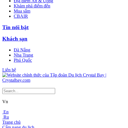
Địa điểm Ăn & Uống
Khám phá điểm đến
Mua sắm
CBAIR
Tin nổi bật
Khách sạn
Đà Nẵng
Nha Trang
Phú Quốc
Liên hệ
Vn
En
Ru
Trang chủ
Cẩm nang du lịch