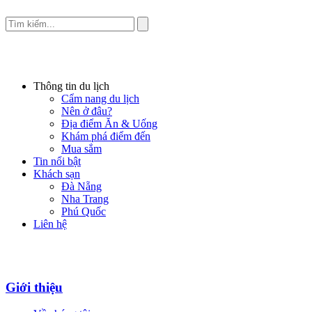
Thông tin du lịch
Cẩm nang du lịch
Nên ở đâu?
Địa điểm Ăn & Uống
Khám phá điểm đến
Mua sắm
Tin nổi bật
Khách sạn
Đà Nẵng
Nha Trang
Phú Quốc
Liên hệ
Giới thiệu