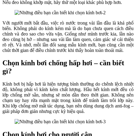
Nếu đeo không khớp mặt, hãy thử một loại khác phù hợp hơn.
Với người mới bắt đầu, việc rò nước trong vài lần đầu là khá phổ
biến. Không phải do kính kém mà là do bạn chưa quen cách điều
chỉnh và đeo sao cho vừa vặn. Giống như mình trước kia, lần nào
đeo cũng bị hở – nhưng sau vài lần làm quen, cảm giác sẽ cải thiện
rõ rệt. Và nhớ, mỗi lần đổi sang mẫu kính mới, bạn cũng cần một
chút thời gian để điều chỉnh trước khi thấy hoàn toàn thoải mái.
Chọn kính bơi chống hấp hơi – cần biết
gì?
Kính bơi bị hấp hơi là hiện tượng bình thường do chênh lệch nhiệt
độ, không phải vì kính kém chất lượng. Hầu hết kính mới đều có
lớp chống mờ sẵn, nhưng sẽ mòn dần theo thời gian. Không nên
chạm tay hay rửa mạnh mặt trong kính để tránh làm trôi lớp này.
Khi lớp chống mờ mất tác dụng, bạn nên dùng dung dịch anti-fog –
giải pháp đơn giản nhưng cực kỳ hiệu quả.
Chọn kính bơi cho người cận