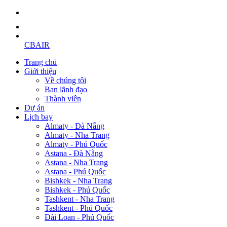
CBAIR
Trang chủ
Giới thiệu
Về chúng tôi
Ban lãnh đạo
Thành viên
Dự án
Lịch bay
Almaty - Đà Nẵng
Almaty - Nha Trang
Almaty - Phú Quốc
Astana - Đà Nẵng
Astana - Nha Trang
Astana - Phú Quốc
Bishkek - Nha Trang
Bishkek - Phú Quốc
Tashkent - Nha Trang
Tashkent - Phú Quốc
Đài Loan - Phú Quốc