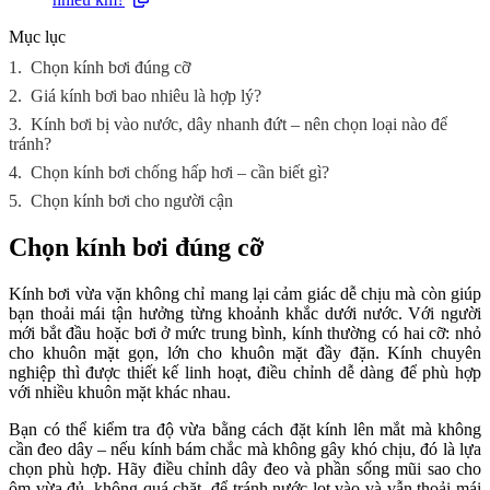
Mục lục
1.
Chọn kính bơi đúng cỡ
2.
Giá kính bơi bao nhiêu là hợp lý?
3.
Kính bơi bị vào nước, dây nhanh đứt – nên chọn loại nào để
tránh?
4.
Chọn kính bơi chống hấp hơi – cần biết gì?
5.
Chọn kính bơi cho người cận
Chọn kính bơi đúng cỡ
Kính bơi vừa vặn không chỉ mang lại cảm giác dễ chịu mà còn giúp
bạn thoải mái tận hưởng từng khoảnh khắc dưới nước. Với người
mới bắt đầu hoặc bơi ở mức trung bình, kính thường có hai cỡ: nhỏ
cho khuôn mặt gọn, lớn cho khuôn mặt đầy đặn. Kính chuyên
nghiệp thì được thiết kế linh hoạt, điều chỉnh dễ dàng để phù hợp
với nhiều khuôn mặt khác nhau.
Bạn có thể kiểm tra độ vừa bằng cách đặt kính lên mắt mà không
cần đeo dây – nếu kính bám chắc mà không gây khó chịu, đó là lựa
chọn phù hợp. Hãy điều chỉnh dây đeo và phần sống mũi sao cho
ôm vừa đủ, không quá chặt, để tránh nước lọt vào và vẫn thoải mái