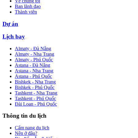
Về chúng tôi
Ban lãnh đạo
Thành viên
Dự án
Lịch bay
Almaty - Đà Nẵng
Almaty - Nha Trang
Almaty - Phú Quốc
Astana - Đà Nẵng
Astana - Nha Trang
Astana - Phú Quốc
Bishkek - Nha Trang
Bishkek - Phú Quốc
Tashkent - Nha Trang
Tashkent - Phú Quốc
Đài Loan - Phú Quốc
Thông tin du lịch
Cẩm nang du lịch
Nên ở đâu?