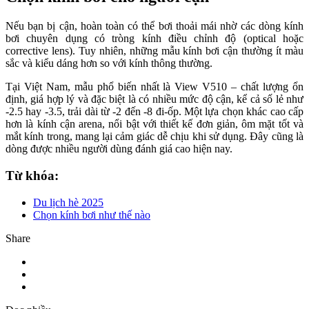
Nếu bạn bị cận, hoàn toàn có thể bơi thoải mái nhờ các dòng kính
bơi chuyên dụng có tròng kính điều chỉnh độ (optical hoặc
corrective lens). Tuy nhiên, những mẫu kính bơi cận thường ít màu
sắc và kiểu dáng hơn so với kính thông thường.
Tại Việt Nam, mẫu phổ biến nhất là View V510 – chất lượng ổn
định, giá hợp lý và đặc biệt là có nhiều mức độ cận, kể cả số lẻ như
-2.5 hay -3.5, trải dài từ -2 đến -8 đi-ốp. Một lựa chọn khác cao cấp
hơn là kính cận arena, nổi bật với thiết kế đơn giản, ôm mặt tốt và
mắt kính trong, mang lại cảm giác dễ chịu khi sử dụng. Đây cũng là
dòng được nhiều người dùng đánh giá cao hiện nay.
Từ khóa:
Du lịch hè 2025
Chọn kính bơi như thế nào
Share