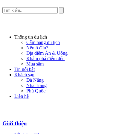
Thông tin du lịch
Cẩm nang du lịch
Nên ở đâu?
Địa điểm Ăn & Uống
Khám phá điểm đến
Mua sắm
Tin nổi bật
Khách sạn
Đà Nẵng
Nha Trang
Phú Quốc
Liên hệ
Giới thiệu