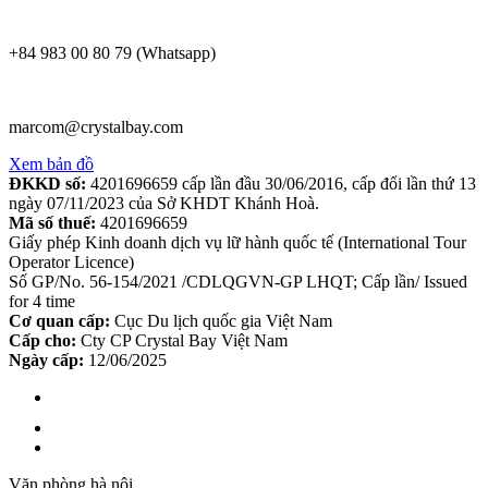
+84 983 00 80 79 (Whatsapp)
marcom@crystalbay.com
Xem bản đồ
ĐKKD số:
4201696659 cấp lần đầu 30/06/2016, cấp đổi lần thứ 13
ngày 07/11/2023 của Sở KHDT Khánh Hoà.
Mã số thuế:
4201696659
Giấy phép Kinh doanh dịch vụ lữ hành quốc tế (International Tour
Operator Licence)
Số GP/No. 56-154/2021 /CDLQGVN-GP LHQT; Cấp lần/ Issued
for 4 time
Cơ quan cấp:
Cục Du lịch quốc gia Việt Nam
Cấp cho:
Cty CP Crystal Bay Việt Nam
Ngày cấp:
12/06/2025
Văn phòng hà nội