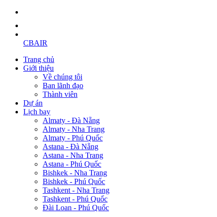
CBAIR
Trang chủ
Giới thiệu
Về chúng tôi
Ban lãnh đạo
Thành viên
Dự án
Lịch bay
Almaty - Đà Nẵng
Almaty - Nha Trang
Almaty - Phú Quốc
Astana - Đà Nẵng
Astana - Nha Trang
Astana - Phú Quốc
Bishkek - Nha Trang
Bishkek - Phú Quốc
Tashkent - Nha Trang
Tashkent - Phú Quốc
Đài Loan - Phú Quốc