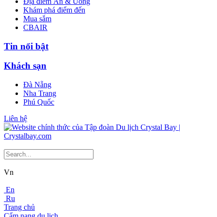
Địa điểm Ăn & Uống
Khám phá điểm đến
Mua sắm
CBAIR
Tin nổi bật
Khách sạn
Đà Nẵng
Nha Trang
Phú Quốc
Liên hệ
Vn
En
Ru
Trang chủ
Cẩm nang du lịch