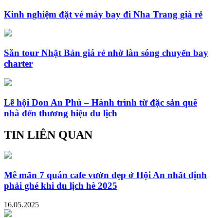
Kinh nghiệm đặt vé máy bay đi Nha Trang giá rẻ
Săn tour Nhật Bản giá rẻ nhờ làn sóng chuyến bay
charter
Lễ hội Don An Phú – Hành trình từ đặc sản quê
nhà đến thương hiệu du lịch
TIN LIÊN QUAN
Mê mẩn 7 quán cafe vườn đẹp ở Hội An nhất định
phải ghé khi du lịch hè 2025
16.05.2025