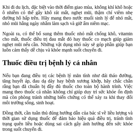
Khi đi du lịch, đặc biệt vào thời điểm giao mùa, không khí khô hoặc
ô nhiễm có thể gây khô rát mắt, nghẹt mũi, thậm chí viêm nhẹ
đường hô hấp trên. Hãy mang theo nước muối sinh lý để nhỏ mắt,
nhỏ mũi hằng ngày nhằm làm sạch và giữ ẩm niêm mạc.
Ngoài ra, có thể bổ sung thêm thuốc nhỏ mắt chống khô, vitamin
cho mắt, thuốc điều trị đau mắt đỏ hay thuốc co mạch giúp giảm
nghẹt mũi nếu cần. Những vật dụng nhỏ này sẽ góp phần giúp bạn
luôn cảm thấy dễ chịu và khỏe mạnh suốt chuyến đi.
Thuốc điều trị bệnh lý cá nhân
Nếu bạn đang điều trị các bệnh lý mãn tính như đái tháo đường,
tăng huyết áp, đau dạ dày hay bệnh xương khớp, hãy chắc chắn
rằng bạn đã chuẩn bị đầy đủ thuốc cho toàn bộ hành trình. Việc
mang theo thuốc cá nhân không chỉ giúp duy trì sức khỏe ổn định
mà còn phòng tránh những biến chứng có thể xảy ra khi thay đổi
môi trường sống, sinh hoạt.
Đồng thời, cần tuân thủ đúng hướng dẫn của bác sĩ về liều lượng và
thời gian sử dụng thuốc để đảm bảo hiệu quả điều trị, tránh tình
trạng quên liều hoặc dùng sai cách gây ảnh hưởng đến sức khỏe
trong suốt chuyến đi.