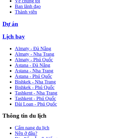
Về chúng tôi
Ban lãnh đạo
Thành viên
Dự án
Lịch bay
Almaty - Đà Nẵng
Almaty - Nha Trang
Almaty - Phú Quốc
Astana - Đà Nẵng
Astana - Nha Trang
Astana - Phú Quốc
Bishkek - Nha Trang
Bishkek - Phú Quốc
Tashkent - Nha Trang
Tashkent - Phú Quốc
Đài Loan - Phú Quốc
Thông tin du lịch
Cẩm nang du lịch
Nên ở đâu?