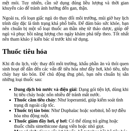
mệt mỏi. Tuy nhiên, cần sử dụng đúng liều lượng và thời gian
khuyến cáo để tránh ảnh hưởng đến gan, thận.
Ngoài ra, rối loạn giấc ngủ do thay đổi môi trường, múi giờ hay lịch
trình dày đặc là tình trạng khá phổ biến. Để đảm bảo sức khỏe, bạn
nên chuẩn bị một số loại thuốc an thần nhẹ từ thảo dược, giúp dễ
ngủ và phục hồi năng lượng cho ngày khám phá tiếp theo. Tốt nhất
nên tham khảo ý kiến bác sĩ trước khi sử dụng.
Thuốc tiêu hóa
Khi đi du lịch, việc thay đổi môi trường, khẩu phần ăn và thói quen
sinh hoạt dễ dẫn đến các vấn đề tiêu hóa như đầy hơi, khó tiêu, tiêu
chảy hay táo bón. Để chủ động ứng phó, bạn nên chuẩn bị sẵn
những loại thuốc sau:
Dung dịch bù nước và điện giải
: Dạng gói tiện lợi, dùng khi
bị tiêu chảy hoặc nôn nhiều để tránh mất nước.
Thuốc cầm tiêu chảy
: Như loperamid, giúp kiểm soát tình
trạng đi ngoài cấp tốc.
Thuốc trị táo bón
: Như Duphalac hoặc sorbitol, hỗ trợ điều
hòa nhu động ruột.
Thuốc giảm đầy hơi, ợ hơi
: Có thể dùng trà gừng hoặc
thuốc chứa simethicone dạng viên hoặc nhỏ giọt.