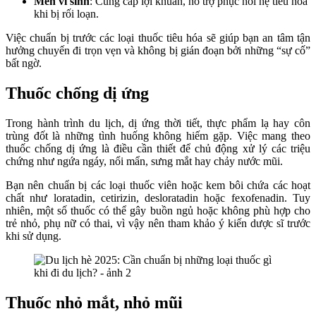
Men vi sinh
: Cung cấp lợi khuẩn, hỗ trợ phục hồi hệ tiêu hóa
khi bị rối loạn.
Việc chuẩn bị trước các loại thuốc tiêu hóa sẽ giúp bạn an tâm tận
hưởng chuyến đi trọn vẹn và không bị gián đoạn bởi những “sự cố”
bất ngờ.
Thuốc chống dị ứng
Trong hành trình du lịch, dị ứng thời tiết, thực phẩm lạ hay côn
trùng đốt là những tình huống không hiếm gặp. Việc mang theo
thuốc chống dị ứng là điều cần thiết để chủ động xử lý các triệu
chứng như ngứa ngáy, nổi mẩn, sưng mắt hay chảy nước mũi.
Bạn nên chuẩn bị các loại thuốc viên hoặc kem bôi chứa các hoạt
chất như loratadin, cetirizin, desloratadin hoặc fexofenadin. Tuy
nhiên, một số thuốc có thể gây buồn ngủ hoặc không phù hợp cho
trẻ nhỏ, phụ nữ có thai, vì vậy nên tham khảo ý kiến dược sĩ trước
khi sử dụng.
Thuốc nhỏ mắt, nhỏ mũi