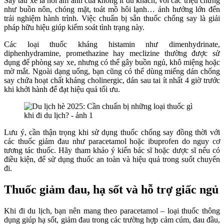
Say tàu xe là nỗi ám ảnh của không ít du khách, với các triệu chứng
như buồn nôn, chóng mặt, toát mồ hôi lạnh… ảnh hưởng lớn đến
trải nghiệm hành trình. Việc chuẩn bị sẵn thuốc chống say là giải
pháp hữu hiệu giúp kiểm soát tình trạng này.
Các loại thuốc kháng histamin như dimenhydrinate,
diphenhydramine, promethazine hay meclizine thường được sử
dụng để phòng say xe, nhưng có thể gây buồn ngủ, khô miệng hoặc
mờ mắt. Ngoài dạng uống, bạn cũng có thể dùng miếng dán chống
say chứa hoạt chất kháng cholinergic, dán sau tai ít nhất 4 giờ trước
khi khởi hành để đạt hiệu quả tối ưu.
Lưu ý, cần thận trọng khi sử dụng thuốc chống say đồng thời với
các thuốc giảm đau như paracetamol hoặc ibuprofen do nguy cơ
tương tác thuốc. Hãy tham khảo ý kiến bác sĩ hoặc dược sĩ nếu có
điều kiện, để sử dụng thuốc an toàn và hiệu quả trong suốt chuyến
đi.
Thuốc giảm đau, hạ sốt và hỗ trợ giấc ngủ
Khi đi du lịch, bạn nên mang theo paracetamol – loại thuốc thông
dụng giúp hạ sốt, giảm đau trong các trường hợp cảm cúm, đau đầu,