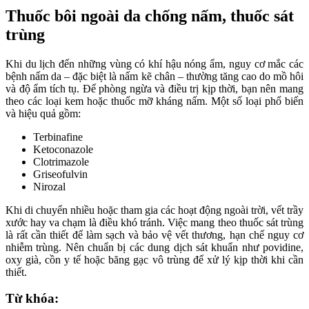
Thuốc bôi ngoài da chống nấm, thuốc sát
trùng
Khi du lịch đến những vùng có khí hậu nóng ẩm, nguy cơ mắc các
bệnh nấm da – đặc biệt là nấm kẽ chân – thường tăng cao do mồ hôi
và độ ẩm tích tụ. Để phòng ngừa và điều trị kịp thời, bạn nên mang
theo các loại kem hoặc thuốc mỡ kháng nấm. Một số loại phổ biến
và hiệu quả gồm:
Terbinafine
Ketoconazole
Clotrimazole
Griseofulvin
Nirozal
Khi di chuyển nhiều hoặc tham gia các hoạt động ngoài trời, vết trầy
xước hay va chạm là điều khó tránh. Việc mang theo thuốc sát trùng
là rất cần thiết để làm sạch và bảo vệ vết thương, hạn chế nguy cơ
nhiễm trùng. Nên chuẩn bị các dung dịch sát khuẩn như povidine,
oxy già, cồn y tế hoặc băng gạc vô trùng để xử lý kịp thời khi cần
thiết.
Từ khóa: