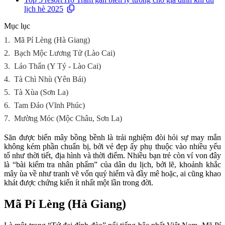
lịch hè 2025
Mục lục
1.
Mã Pí Lèng (Hà Giang)
2.
Bạch Mộc Lương Tử (Lào Cai)
3.
Lảo Thẩn (Y Tý - Lào Cai)
4.
Tà Chì Nhù (Yên Bái)
5.
Tà Xùa (Sơn La)
6.
Tam Đảo (Vĩnh Phúc)
7.
Mường Móc (Mộc Châu, Sơn La)
Săn được biển mây bồng bềnh là trải nghiệm đòi hỏi sự may mắn
không kém phần chuẩn bị, bởi vẻ đẹp ấy phụ thuộc vào nhiều yếu
tố như thời tiết, địa hình và thời điểm. Nhiều bạn trẻ còn ví von đây
là “bài kiểm tra nhân phẩm” của dân du lịch, bởi lẽ, khoảnh khắc
mây ùa về như tranh vẽ vốn quý hiếm và đầy mê hoặc, ai cũng khao
khát được chứng kiến ít nhất một lần trong đời.
Mã Pí Lèng (Hà Giang)