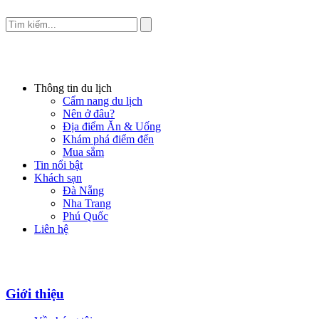
Thông tin du lịch
Cẩm nang du lịch
Nên ở đâu?
Địa điểm Ăn & Uống
Khám phá điểm đến
Mua sắm
Tin nổi bật
Khách sạn
Đà Nẵng
Nha Trang
Phú Quốc
Liên hệ
Giới thiệu