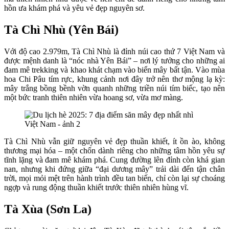
hồn ưa khám phá và yêu vẻ đẹp nguyên sơ.
Tà Chì Nhù (Yên Bái)
Với độ cao 2.979m, Tà Chì Nhù là đỉnh núi cao thứ 7 Việt Nam và
được mệnh danh là “nóc nhà Yên Bái” – nơi lý tưởng cho những ai
đam mê trekking và khao khát chạm vào biển mây bất tận. Vào mùa
hoa Chi Pâu tím rực, khung cảnh nơi đây trở nên thơ mộng lạ kỳ:
mây trắng bồng bềnh vờn quanh những triền núi tím biếc, tạo nên
một bức tranh thiên nhiên vừa hoang sơ, vừa mơ màng.
Tà Chì Nhù vẫn giữ nguyên vẻ đẹp thuần khiết, ít ồn ào, không
thương mại hóa – một chốn dành riêng cho những tâm hồn yêu sự
tĩnh lặng và đam mê khám phá. Cung đường lên đỉnh còn khá gian
nan, nhưng khi đứng giữa “đại dương mây” trải dài đến tận chân
trời, mọi mỏi mệt trên hành trình đều tan biến, chỉ còn lại sự choáng
ngợp và rung động thuần khiết trước thiên nhiên hùng vĩ.
Tà Xùa (Sơn La)