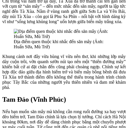
Chỉ trong vài năm trở lại đây, Tà Xùa đã trở thành cái tên gắn liền
với cụm từ “săn mây” – đến mức nhắc đến săn mây, người ta lập tức
nghĩ đến Tà Xùa. Nằm ở vùng ranh giới giữa Sơn La và Yên Bái,
dãy núi Tà Xùa – còn gọi là Phu Sa Phìn – nổi bật với hình dáng kỳ
vĩ như “sống lưng khủng long” uốn lượn giữa biển mây trắng xóa.
Địa điểm quen thuộc khi nhắc đến săn mây (Ảnh:
Huấn Sữa, Mù Trứ)
Khung cảnh nơi đây vừa hùng vĩ vừa nên thơ, khi những lớp mây
dày cuộn trôi, vờn quanh sườn núi tạo nên một “thiên đường mây”
khiến bất cứ ai đặt chân đến cũng phải choáng ngợp. Chính sự kết
hợp độc đáo giữa địa hình hiểm trở và biển mây bồng bềnh đã đưa
Tà Xùa trở thành điểm đến không thể thiếu trong hành trình chinh
phục Tây Bắc của những người yêu thiên nhiên và đam mê khám
phá.
Tam Đảo (Vĩnh Phúc)
Nếu bạn muốn săn mây mà không cần rong ruổi đường xa hay vượt
đèo hiểm trở, Tam Đảo chính là lựa chọn lý tưởng. Chỉ cách Hà Nội
khoảng 80km, nơi đây dễ dàng chinh phục bằng một chuyến phượt
xe máy cuối tuần. Từ cổng trời đến các quán cà phê nổi tiếng trên