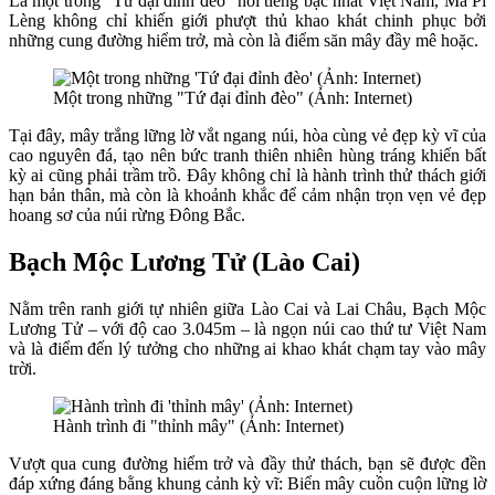
Là một trong “Tứ đại đỉnh đèo” nổi tiếng bậc nhất Việt Nam, Mã Pí
Lèng không chỉ khiến giới phượt thủ khao khát chinh phục bởi
những cung đường hiểm trở, mà còn là điểm săn mây đầy mê hoặc.
Một trong những "Tứ đại đỉnh đèo" (Ảnh: Internet)
Tại đây, mây trắng lững lờ vắt ngang núi, hòa cùng vẻ đẹp kỳ vĩ của
cao nguyên đá, tạo nên bức tranh thiên nhiên hùng tráng khiến bất
kỳ ai cũng phải trầm trồ. Đây không chỉ là hành trình thử thách giới
hạn bản thân, mà còn là khoảnh khắc để cảm nhận trọn vẹn vẻ đẹp
hoang sơ của núi rừng Đông Bắc.
Bạch Mộc Lương Tử (Lào Cai)
Nằm trên ranh giới tự nhiên giữa Lào Cai và Lai Châu, Bạch Mộc
Lương Tử – với độ cao 3.045m – là ngọn núi cao thứ tư Việt Nam
và là điểm đến lý tưởng cho những ai khao khát chạm tay vào mây
trời.
Hành trình đi "thỉnh mây" (Ảnh: Internet)
Vượt qua cung đường hiểm trở và đầy thử thách, bạn sẽ được đền
đáp xứng đáng bằng khung cảnh kỳ vĩ: Biển mây cuồn cuộn lững lờ