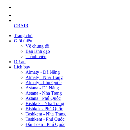
CBAIR
Trang chủ
Giới thiệu
Về chúng tôi
Ban lãnh đạo
Thành viên
Dự án
Lịch bay
Almaty - Đà Nẵng
Almaty - Nha Trang
Almaty - Phú Quốc
Astana - Đà Nẵng
Astana - Nha Trang
Astana - Phú Quốc
Bishkek - Nha Trang
Bishkek - Phú Quốc
Tashkent - Nha Trang
Tashkent - Phú Quốc
Đài Loan - Phú Quốc