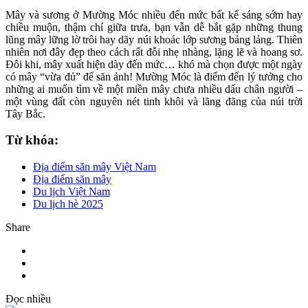
Mây và sương ở Mường Móc nhiều đến mức bất kể sáng sớm hay
chiều muộn, thậm chí giữa trưa, bạn vẫn dễ bắt gặp những thung
lũng mây lững lờ trôi hay dãy núi khoác lớp sương bảng lảng. Thiên
nhiên nơi đây đẹp theo cách rất đỗi nhẹ nhàng, lặng lẽ và hoang sơ.
Đôi khi, mây xuất hiện dày đến mức… khó mà chọn được một ngày
có mây “vừa đủ” để săn ảnh! Mường Móc là điểm đến lý tưởng cho
những ai muốn tìm về một miền mây chưa nhiều dấu chân người –
một vùng đất còn nguyên nét tinh khôi và lãng đãng của núi trời
Tây Bắc.
Từ khóa:
Địa điểm săn mây Việt Nam
Địa điểm săn mây
Du lịch Việt Nam
Du lịch hè 2025
Share
Đọc nhiều