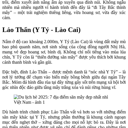
trôi, điểm xuyết ánh nắng ấm áp xuyên qua đỉnh núi. Không ngẫu
nhiên mà nhiều người ví hành trình đến đây là “đi Tây Bắc thỉnh
mây” – một trải nghiệm thiêng liêng, vừa hoang sơ, vừa đầy xúc
cảm.
Lảo Thẩn (Y Tý - Lào Cai)
Nằm ở độ cao khoảng 2.000m, Y Tý (Lào Cai) là vùng đất mây mù
bao phủ quanh năm, nơi sinh sống của cộng đồng người Nhị Hà,
mang vẻ đẹp hoang sơ, bình dị. Không chỉ nổi tiếng vào mùa lúa
chín, Y Tý còn là “thiên đường săn mây” được yêu thích bởi khung
cảnh thanh bình và gần gũi.
Đặc biệt, đỉnh Lảo Thẩn – được mệnh danh là “nóc nhà Y Tý” – là
nơi lý tưởng để chạm vào biển mây bồng bềnh giữa đại ngàn Tây
Bắc. Mỏm đá hình đầu rùa tại đây từng gây sốt trên mạng xã hội bởi
góc nhìn độc đáo giữa tầng mây trắng xóa và núi rừng hùng vĩ.
Dù hành trình chinh phục Lảo Thẩn vất vả hơn so với những điểm
săn mây khác tại Y Tý, nhưng phần thưởng là khung cảnh ngoạn
mục đến nghẹt thở – xứng đáng cho mọi nỗ lực bỏ ra. Đây là nơi
mà thiên nhiên như được vẽ nên chỉ để dành riêng cho những tâm