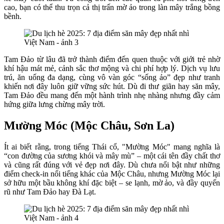
cao, bạn có thể thu trọn cả thị trấn mờ ảo trong làn mây trắng bồng
bềnh.
Tam Đảo từ lâu đã trở thành điểm đến quen thuộc với giới trẻ nhờ
khí hậu mát mẻ, cảnh sắc thơ mộng và chi phí hợp lý. Dịch vụ lưu
trú, ăn uống đa dạng, cùng vô vàn góc “sống ảo” đẹp như tranh
khiến nơi đây luôn giữ vững sức hút. Dù đi thư giãn hay săn mây,
Tam Đảo đều mang đến một hành trình nhẹ nhàng nhưng đầy cảm
hứng giữa lưng chừng mây trời.
Mường Móc (Mộc Châu, Sơn La)
Ít ai biết rằng, trong tiếng Thái cổ, "Mường Móc" mang nghĩa là
“con đường của sương khói và mây mù” – một cái tên đầy chất thơ
và cũng rất đúng với vẻ đẹp nơi đây. Dù chưa nổi bật như những
điểm check-in nổi tiếng khác của Mộc Châu, nhưng Mường Móc lại
sở hữu một bầu không khí đặc biệt – se lạnh, mờ ảo, và đầy quyến
rũ như Tam Đảo hay Đà Lạt.