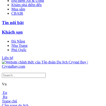
Địa điểm Ăn & Uống
Khám phá điểm đến
Mua sắm
CBAIR
Tin nổi bật
Khách sạn
Đà Nẵng
Nha Trang
Phú Quốc
Liên hệ
Vn
En
Ru
Trang chủ
Cẩm nang du lịch