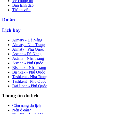
Về chúng tôi
Ban lãnh đạo
Thành viên
Dự án
Lịch bay
Almaty - Đà Nẵng
Almaty - Nha Trang
Almaty - Phú Quốc
Astana - Đà Nẵng
Astana - Nha Trang
Astana - Phú Quốc
Bishkek - Nha Trang
Bishkek - Phú Quốc
Tashkent - Nha Trang
Tashkent - Phú Quốc
Đài Loan - Phú Quốc
Thông tin du lịch
Cẩm nang du lịch
Nên ở đâu?