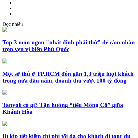
Đọc nhiều
Top 3 món ngon "nhất định phải thử" để cảm nhận
trọn vẹn vị biển Phú Quốc
Một sở thú ở TP.HCM đón gần 1,3 triệu lượt khách
trong nửa đầu năm, doanh thu vượt 100 tỷ đồng
Tanyoli có gì? Tận hưởng “tiểu Mông Cổ” giữa
Khánh Hòa
Bí kíp tiết kiệm chi phí tối đa cho khách đi tour du