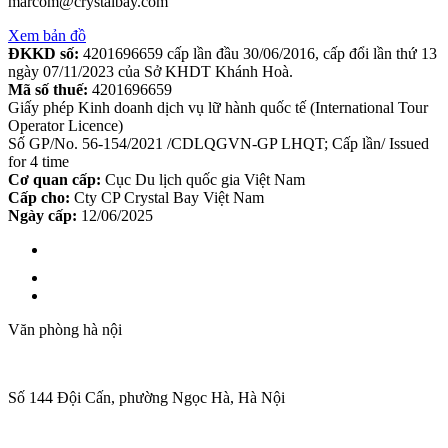
marcom@crystalbay.com
Xem bản đồ
ĐKKD số:
4201696659 cấp lần đầu 30/06/2016, cấp đổi lần thứ 13
ngày 07/11/2023 của Sở KHDT Khánh Hoà.
Mã số thuế:
4201696659
Giấy phép Kinh doanh dịch vụ lữ hành quốc tế (International Tour
Operator Licence)
Số GP/No. 56-154/2021 /CDLQGVN-GP LHQT; Cấp lần/ Issued
for 4 time
Cơ quan cấp:
Cục Du lịch quốc gia Việt Nam
Cấp cho:
Cty CP Crystal Bay Việt Nam
Ngày cấp:
12/06/2025
Văn phòng hà nội
Số 144 Đội Cấn, phường Ngọc Hà, Hà Nội