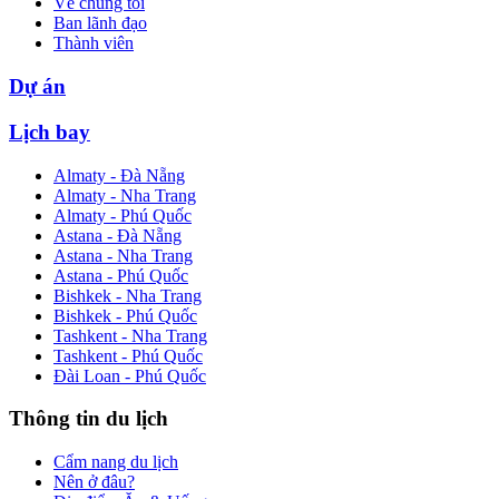
Về chúng tôi
Ban lãnh đạo
Thành viên
Dự án
Lịch bay
Almaty - Đà Nẵng
Almaty - Nha Trang
Almaty - Phú Quốc
Astana - Đà Nẵng
Astana - Nha Trang
Astana - Phú Quốc
Bishkek - Nha Trang
Bishkek - Phú Quốc
Tashkent - Nha Trang
Tashkent - Phú Quốc
Đài Loan - Phú Quốc
Thông tin du lịch
Cẩm nang du lịch
Nên ở đâu?