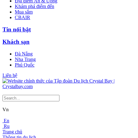
Địa điểm Ăn & Uống
Khám phá điểm đến
Mua sắm
CBAIR
Tin nổi bật
Khách sạn
Đà Nẵng
Nha Trang
Phú Quốc
Liên hệ
Vn
En
Ru
Trang chủ
Thông tin du lịch