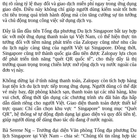
thị rõ ràng tỷ lệ thay đổi và giao dịch miễn phí ngay trong ứng dụng
giao diện. Điều này không chỉ giúp người dùng kiểm soát tốt hơn
chi tiêu trong quá trình hành động mà còn tăng cường sự tin tưởng
và chủ động trong công việc sử dụng dịch vụ.
Đây là lần đầu tiên Tổng địa phương Du lịch Singapore bắt tay hợp
tác với một ứng dụng thanh toán tại Việt Nam, có thể hiện thực tin
tưởng đối với tiềm năng phát triển của Zalopay cũng như nhu cầu
du lịch ngày càng tăng của người Việt tại Singapore. Đồng thời,
Singapore cũng trở thành quốc gia đầu tiên được Zalopay lựa chọn
để phát triển tính năng “quét QR quốc tế”, cho thấy đây là thị
trường quan trọng trong chiến lược mở rộng dịch vụ nước ngoài của
đơn vị này.
Không dừng lại ở tính năng thanh toán, Zalopay còn tích hợp hàng
loạt tiện ích du lịch trực tiếp trong ứng dụng. Người dùng có thể đặt
vé máy bay, đặt phòng khách sạn, thanh toán tại các nhà hàng, khu
vui chơi, đồng thời tận dụng các chương trình ưu đãi bản địa hấp
dẫn dành riêng cho người Việt. Giao diện thanh toán được thiết kế
trực quan: Chỉ cần chọn khu vực “ Singapore” trong mục “Quét
QR”, hệ thống sẽ tự động định dạng lại giao diện và quy đổi tiền tệ,
giúp người dùng dễ dàng thao tác dù đang ở nước ngoài.
Bà Serene Ng – Trưởng đại diện Văn phòng Tổng địa phương Du
lịch Singapore tại Việt Nam – chia sẻ: “Chúng tôi tin rằng hợp tác