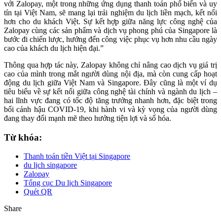
với Zalopay, một trong những ứng dụng thanh toán phổ biến và uy
tín tại Việt Nam, sẽ mang lại trải nghiệm du lịch liền mạch, kết nối
hơn cho du khách Việt. Sự kết hợp giữa năng lực công nghệ của
Zalopay cùng các sản phẩm và dịch vụ phong phú của Singapore là
bước đi chiến lược, hướng đến công việc phục vụ hơn nhu cầu ngày
cao của khách du lịch hiện đại.”
Thông qua hợp tác này, Zalopay không chỉ nâng cao dịch vụ giá trị
cao của mình trong mắt người dùng nội địa, mà còn cung cấp hoạt
động du lịch giữa Việt Nam và Singapore. Đây cũng là một ví dụ
tiêu biểu về sự kết nối giữa công nghệ tài chính và ngành du lịch –
hai lĩnh vực đang có tốc độ tăng trưởng nhanh hơn, đặc biệt trong
bối cảnh hậu COVID-19, khi hành vi và kỳ vọng của người dùng
đang thay đổi mạnh mẽ theo hướng tiện lợi và số hóa.
Từ khóa:
Thanh toán tiền Việt tại Singapore
du lịch singapore
Zalopay
Tổng cục Du lịch Singapore
Quét QR
Share