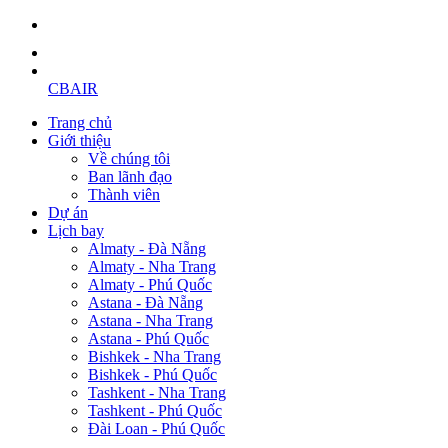
CBAIR
Trang chủ
Giới thiệu
Về chúng tôi
Ban lãnh đạo
Thành viên
Dự án
Lịch bay
Almaty - Đà Nẵng
Almaty - Nha Trang
Almaty - Phú Quốc
Astana - Đà Nẵng
Astana - Nha Trang
Astana - Phú Quốc
Bishkek - Nha Trang
Bishkek - Phú Quốc
Tashkent - Nha Trang
Tashkent - Phú Quốc
Đài Loan - Phú Quốc