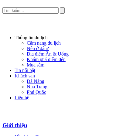
Thông tin du lịch
Cẩm nang du lịch
Nên ở đâu?
Địa điểm Ăn & Uống
Khám phá điểm đến
Mua sắm
Tin nổi bật
Khách sạn
Đà Nẵng
Nha Trang
Phú Quốc
Liên hệ
Giới thiệu