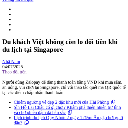
Du khách Việt không còn lo đổi tiền khi
du lịch tại Singapore
Nhã Nam
04/07/2025
Theo dõi trên
Người dùng Zalopay dễ dàng thanh toán bằng VND khi mua sắm,
ăn uống, vui chơi tại Singapore, chỉ với thao tác quét mã QR quốc tế
tại các điểm chấp nhận thanh toán.
Chiêm ngưỡng vẻ đẹp 2 đặc khu mới của Hải Phòng
Sìn Hồ Lai Châu có gì chơi? Khám phá thiên nhiên trữ tình
và chợ phiên đậm đà bản sắc
Lịch trình du lịch Quy Nhơn 2 ngày 1 đêm: Ăn gì, chơi gì, ở
đâu?