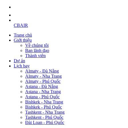
CBAIR
Trang chủ
Giới thiệu
Về chúng tôi
Ban lãnh đạo
Thành viên
Dự án
Lịch bay
Almaty - Đà Nẵng
Almaty - Nha Trang
Almaty - Phú Quốc
Astana - Đà Nẵng
Astana - Nha Trang
Astana - Phú Quốc
Bishkek - Nha Trang
Bishkek - Phú Quốc
Tashkent - Nha Trang
Tashkent - Phú Quốc
Đài Loan - Phú Quốc