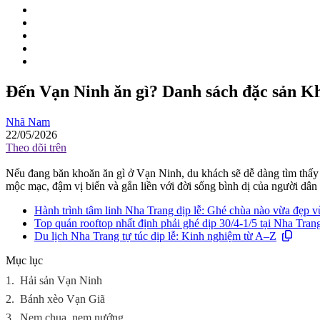
Đến Vạn Ninh ăn gì? Danh sách đặc sản K
Nhã Nam
22/05/2026
Theo dõi trên
Nếu đang băn khoăn ăn gì ở Vạn Ninh, du khách sẽ dễ dàng tìm thấ
mộc mạc, đậm vị biển và gắn liền với đời sống bình dị của người dân
Hành trình tâm linh Nha Trang dịp lễ: Ghé chùa nào vừa đẹp vừ
Top quán rooftop nhất định phải ghé dịp 30/4-1/5 tại Nha Tran
Du lịch Nha Trang tự túc dịp lễ: Kinh nghiệm từ A–Z
Mục lục
1.
Hải sản Vạn Ninh
2.
Bánh xèo Vạn Giã
3.
Nem chua, nem nướng