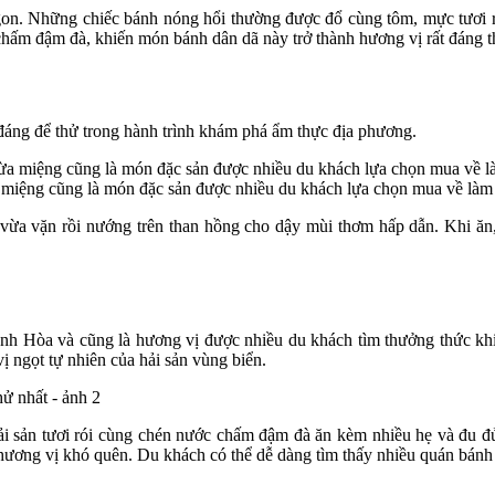
n. Những chiếc bánh nóng hổi thường được đổ cùng tôm, mực tươi rói,
hấm đậm đà, khiến món bánh dân dã này trở thành hương vị rất đáng 
đáng để thử trong hành trình khám phá ẩm thực địa phương.
 miệng cũng là món đặc sản được nhiều du khách lựa chọn mua về làm 
vừa vặn rồi nướng trên than hồng cho dậy mùi thơm hấp dẫn. Khi ăn
h Hòa và cũng là hương vị được nhiều du khách tìm thưởng thức kh
 ngọt tự nhiên của hải sản vùng biển.
i sản tươi rói cùng chén nước chấm đậm đà ăn kèm nhiều hẹ và đu đ
hương vị khó quên. Du khách có thể dễ dàng tìm thấy nhiều quán bánh 