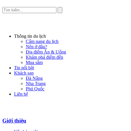
Thông tin du lịch
Cẩm nang du lịch
Nên ở đâu?
Địa điểm Ăn & Uống
Khám phá điểm đến
Mua sắm
Tin nổi bật
Khách sạn
Đà Nẵng
Nha Trang
Phú Quốc
Liên hệ
Giới thiệu