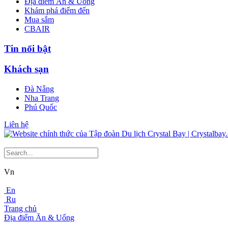
Địa điểm Ăn & Uống
Khám phá điểm đến
Mua sắm
CBAIR
Tin nổi bật
Khách sạn
Đà Nẵng
Nha Trang
Phú Quốc
Liên hệ
Vn
En
Ru
Trang chủ
Địa điểm Ăn & Uống