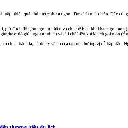
ắt gặp nhiều quán bún mực thơm ngon, đậm chất miền biển. Đây cũng 
ữ được độ giòn ngọt tự nhiên và chỉ chế biến khi khách gọi món (Ảnh
 cà chua, hành lá, hành tây và chả cá tạo nên hương vị rất hấp dẫn
đến thương hiệu du lịch