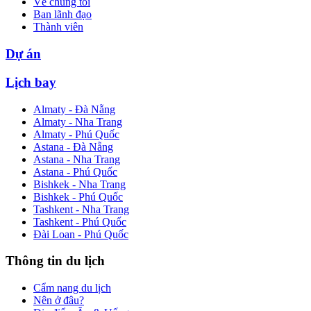
Về chúng tôi
Ban lãnh đạo
Thành viên
Dự án
Lịch bay
Almaty - Đà Nẵng
Almaty - Nha Trang
Almaty - Phú Quốc
Astana - Đà Nẵng
Astana - Nha Trang
Astana - Phú Quốc
Bishkek - Nha Trang
Bishkek - Phú Quốc
Tashkent - Nha Trang
Tashkent - Phú Quốc
Đài Loan - Phú Quốc
Thông tin du lịch
Cẩm nang du lịch
Nên ở đâu?