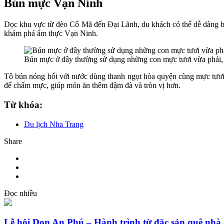
Bún mực Vạn Ninh
Dọc khu vực từ đèo Cổ Mã đến Đại Lãnh, du khách có thể dễ dàng b
khám phá ẩm thực Vạn Ninh.
Bún mực ở đây thường sử dụng những con mực tươi vừa phải, gi
Tô bún nóng hổi với nước dùng thanh ngọt hòa quyện cùng mực tươi,
để chấm mực, giúp món ăn thêm đậm đà và tròn vị hơn.
Từ khóa:
Du lịch Nha Trang
Share
Đọc nhiều
Lễ hội Don An Phú – Hành trình từ đặc sản quê nhà 