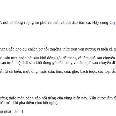
”, nơi có đồng ruộng trù phú và biển cả dồi dào tôm cá. Hãy cùng
Cry
mang đến cho du khách cơ hội thưởng thức trọn vẹn hương vị biển cả
sản tươi hoặc hải sản khô đóng gói để mang về làm quà sau chuyến đi 
n từ cá biển, mực ống, mực sữa, tôm, cua, ghẹ, bạch tuộc, các loại ố
ưởng thức món bánh xèo nổi tiếng của vùng biển này. Vẫn được làm t
ắt mắt khi pha thêm chút bột nghệ.