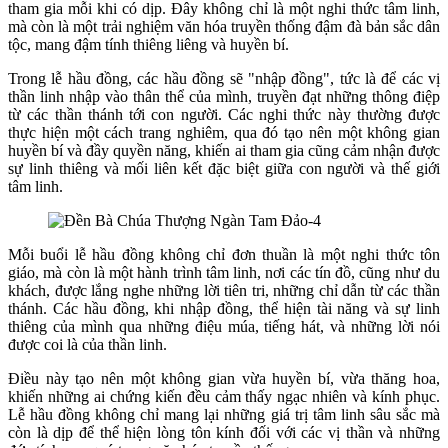
tham gia mỗi khi có dịp. Đây không chỉ là một nghi thức tâm linh,
mà còn là một trải nghiệm văn hóa truyền thống đậm đà bản sắc dân
tộc, mang đậm tính thiêng liêng và huyền bí.
Trong lễ hầu đồng, các hầu đồng sẽ "nhập đồng", tức là để các vị
thần linh nhập vào thân thể của mình, truyền đạt những thông điệp
từ các thần thánh tới con người. Các nghi thức này thường được
thực hiện một cách trang nghiêm, qua đó tạo nên một không gian
huyền bí và đầy quyền năng, khiến ai tham gia cũng cảm nhận được
sự linh thiêng và mối liên kết đặc biệt giữa con người và thế giới
tâm linh.
Mỗi buổi lễ hầu đồng không chỉ đơn thuần là một nghi thức tôn
giáo, mà còn là một hành trình tâm linh, nơi các tín đồ, cũng như du
khách, được lắng nghe những lời tiên tri, những chỉ dẫn từ các thần
thánh. Các hầu đồng, khi nhập đồng, thể hiện tài năng và sự linh
thiêng của mình qua những điệu múa, tiếng hát, và những lời nói
được coi là của thần linh.
Điều này tạo nên một không gian vừa huyền bí, vừa thăng hoa,
khiến những ai chứng kiến đều cảm thấy ngạc nhiên và kính phục.
Lễ hầu đồng không chỉ mang lại những giá trị tâm linh sâu sắc mà
còn là dịp để thể hiện lòng tôn kính đối với các vị thần và những