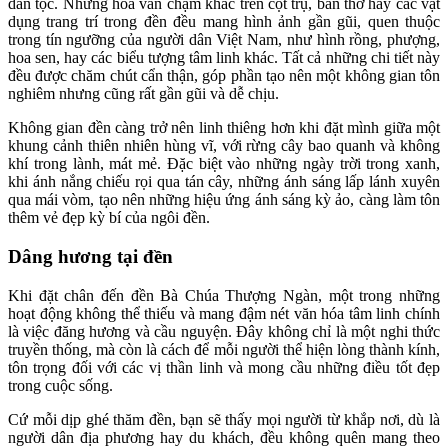
dân tộc. Những hoa văn chạm khắc trên cột trụ, bàn thờ hay các vật
dụng trang trí trong đền đều mang hình ảnh gần gũi, quen thuộc
trong tín ngưỡng của người dân Việt Nam, như hình rồng, phượng,
hoa sen, hay các biểu tượng tâm linh khác. Tất cả những chi tiết này
đều được chăm chút cẩn thận, góp phần tạo nên một không gian tôn
nghiêm nhưng cũng rất gần gũi và dễ chịu.
Không gian đền càng trở nên linh thiêng hơn khi đặt mình giữa một
khung cảnh thiên nhiên hùng vĩ, với rừng cây bao quanh và không
khí trong lành, mát mẻ. Đặc biệt vào những ngày trời trong xanh,
khi ánh nắng chiếu rọi qua tán cây, những ánh sáng lấp lánh xuyên
qua mái vòm, tạo nên những hiệu ứng ánh sáng kỳ ảo, càng làm tôn
thêm vẻ đẹp kỳ bí của ngôi đền.
Dâng hương tại đền
Khi đặt chân đến đền Bà Chúa Thượng Ngàn, một trong những
hoạt động không thể thiếu và mang đậm nét văn hóa tâm linh chính
là việc đăng hương và cầu nguyện. Đây không chỉ là một nghi thức
truyền thống, mà còn là cách để mỗi người thể hiện lòng thành kính,
tôn trọng đối với các vị thần linh và mong cầu những điều tốt đẹp
trong cuộc sống.
Cứ mỗi dịp ghé thăm đền, bạn sẽ thấy mọi người từ khắp nơi, dù là
người dân địa phương hay du khách, đều không quên mang theo