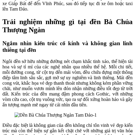
xe Giáp Bát để đến Vĩnh Phúc, sau đó tiếp tục đi xe ôm hoặc taxi
lên Tam Đảo.
Trải nghiệm những gì tại đền Bà Chúa
Thượng Ngàn
Ngắm nhìn kiến trúc cổ kính và không gian linh
thiêng tại đền
Ngôi đền sở hữu những đường nét chạm khắc tinh xảo, thể hiện tài
hoa và sự tỉ mỉ của các nghệ nhân qua nhiều thế hệ. Mỗi chi tiết,
mỗi đường cong, từ cột trụ đến mái vòm, đều chứa đựng một thông
điệp tâm linh sâu sắc, gợi mở sự uy nghiêm và linh thiêng. Mái đền
cong vút, khắc họa vẻ đẹp thanh thoát nhưng không kém phần vững
chãi, như muốn vươn mình lên đón nhận những điều tốt đẹp từ trời
đất. Kiến trúc của đền mang đậm phong cách Gothic, với những
vòm cửa cao, cột trụ vuông vức, tạo ra sự đối xứng hoàn hảo và gây
ấn tượng mạnh mẽ ngay từ cái nhìn đầu tiên.
Điều đặc biệt là không gian của đền không chỉ tôn vinh vẻ đẹp kiến
trúc mà còn thể hiện sự gắn kết chặt chẽ với những giá trị văn hóa