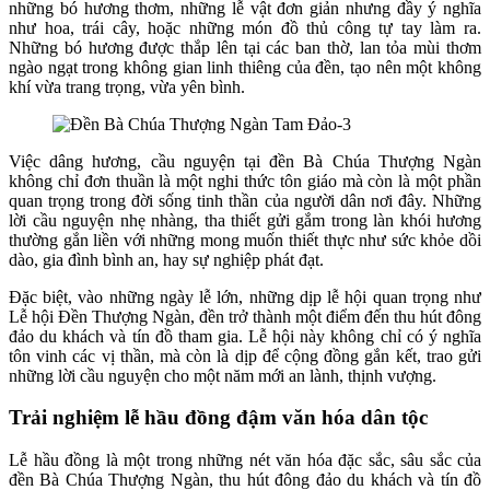
những bó hương thơm, những lễ vật đơn giản nhưng đầy ý nghĩa
như hoa, trái cây, hoặc những món đồ thủ công tự tay làm ra.
Những bó hương được thắp lên tại các ban thờ, lan tỏa mùi thơm
ngào ngạt trong không gian linh thiêng của đền, tạo nên một không
khí vừa trang trọng, vừa yên bình.
Việc dâng hương, cầu nguyện tại đền Bà Chúa Thượng Ngàn
không chỉ đơn thuần là một nghi thức tôn giáo mà còn là một phần
quan trọng trong đời sống tinh thần của người dân nơi đây. Những
lời cầu nguyện nhẹ nhàng, tha thiết gửi gắm trong làn khói hương
thường gắn liền với những mong muốn thiết thực như sức khỏe dồi
dào, gia đình bình an, hay sự nghiệp phát đạt.
Đặc biệt, vào những ngày lễ lớn, những dịp lễ hội quan trọng như
Lễ hội Đền Thượng Ngàn, đền trở thành một điểm đến thu hút đông
đảo du khách và tín đồ tham gia. Lễ hội này không chỉ có ý nghĩa
tôn vinh các vị thần, mà còn là dịp để cộng đồng gắn kết, trao gửi
những lời cầu nguyện cho một năm mới an lành, thịnh vượng.
Trải nghiệm lễ hầu đồng đậm văn hóa dân tộc
Lễ hầu đồng là một trong những nét văn hóa đặc sắc, sâu sắc của
đền Bà Chúa Thượng Ngàn, thu hút đông đảo du khách và tín đồ