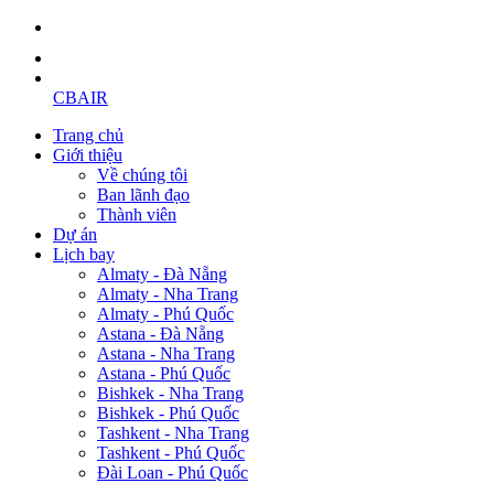
CBAIR
Trang chủ
Giới thiệu
Về chúng tôi
Ban lãnh đạo
Thành viên
Dự án
Lịch bay
Almaty - Đà Nẵng
Almaty - Nha Trang
Almaty - Phú Quốc
Astana - Đà Nẵng
Astana - Nha Trang
Astana - Phú Quốc
Bishkek - Nha Trang
Bishkek - Phú Quốc
Tashkent - Nha Trang
Tashkent - Phú Quốc
Đài Loan - Phú Quốc