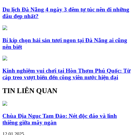
Du lịch Đà Nẵng 4 ngày 3 đêm tự túc nên đi những
đâu đẹp nhất?
Bí kíp chọn hải sản tươi ngon tại Đà Nẵng ai cũng
nên biết
Kinh nghiệm vui chơi tại Hòn Thơm Phú Quốc: Từ
cáp treo vượt biển đến công viên nước hiện đại
TIN LIÊN QUAN
Chùa Địa Ngục Tam Đảo: Nét độc đáo và linh
thiêng giữa mây ngàn
12.01.2025