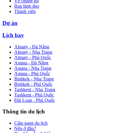
Về chúng tôi
Ban lãnh đạo
Thành viên
Dự án
Lịch bay
Almaty - Đà Nẵng
Almaty - Nha Trang
Almaty - Phú Quốc
Astana - Đà Nẵng
Astana - Nha Trang
Astana - Phú Quốc
Bishkek - Nha Trang
Bishkek - Phú Quốc
Tashkent - Nha Trang
Tashkent - Phú Quốc
Đài Loan - Phú Quốc
Thông tin du lịch
Cẩm nang du lịch
Nên ở đâu?