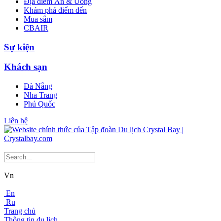
Địa điểm Ăn & Uống
Khám phá điểm đến
Mua sắm
CBAIR
Sự kiện
Khách sạn
Đà Nẵng
Nha Trang
Phú Quốc
Liên hệ
Vn
En
Ru
Trang chủ
Thông tin du lịch