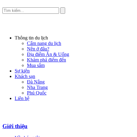
Thông tin du lịch
Cẩm nang du lịch
Nên ở đâu?
Địa điểm Ăn & Uống
Khám phá điểm đến
Mua sắm
Sự kiện
Khách sạn
Đà Nẵng
Nha Trang
Phú Quốc
Liên hệ
Giới thiệu