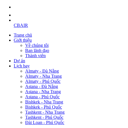
CBAIR
Trang chủ
Giới thiệu
Về chúng tôi
Ban lãnh đạo
Thành viên
Dự án
Lịch bay
Almaty - Đà Nẵng
Almaty - Nha Trang
Almaty - Phú Quốc
Astana - Đà Nẵng
Astana - Nha Trang
Astana - Phú Quốc
Bishkek - Nha Trang
Bishkek - Phú Quốc
Tashkent - Nha Trang
Tashkent - Phú Quốc
Đài Loan - Phú Quốc