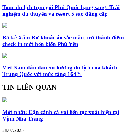
Tour du lịch trọn gói Phú Quốc hạng sang: Trải
nghiệm du thuyền và resort 5 sao đẳng cấp
Bờ kè Xóm Rớ khoác áo sắc màu, trở thành điểm
check-in mới bên biển Phú Yên
Việt Nam dẫn đầu xu hướng du lịch của khách
Trung Quốc với mức tăng 164%
TIN LIÊN QUAN
Mới nhất: Cận cảnh cá voi liên tục xuất hiện tại
Vịnh Nha Trang
28.07.2025