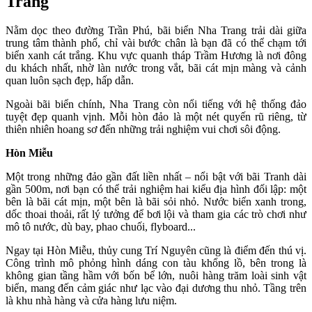
Trang
Nằm dọc theo đường Trần Phú, bãi biển Nha Trang trải dài giữa
trung tâm thành phố, chỉ vài bước chân là bạn đã có thể chạm tới
biển xanh cát trắng. Khu vực quanh tháp Trầm Hương là nơi đông
du khách nhất, nhờ làn nước trong vắt, bãi cát mịn màng và cảnh
quan luôn sạch đẹp, hấp dẫn.
Ngoài bãi biển chính, Nha Trang còn nổi tiếng với hệ thống đảo
tuyệt đẹp quanh vịnh. Mỗi hòn đảo là một nét quyến rũ riêng, từ
thiên nhiên hoang sơ đến những trải nghiệm vui chơi sôi động.
Hòn Miễu
Một trong những đảo gần đất liền nhất – nổi bật với bãi Tranh dài
gần 500m, nơi bạn có thể trải nghiệm hai kiểu địa hình đối lập: một
bên là bãi cát mịn, một bên là bãi sỏi nhỏ. Nước biển xanh trong,
dốc thoai thoải, rất lý tưởng để bơi lội và tham gia các trò chơi như
mô tô nước, dù bay, phao chuối, flyboard...
Ngay tại Hòn Miễu, thủy cung Trí Nguyên cũng là điểm đến thú vị.
Công trình mô phỏng hình dáng con tàu khổng lồ, bên trong là
không gian tầng hầm với bốn bể lớn, nuôi hàng trăm loài sinh vật
biển, mang đến cảm giác như lạc vào đại dương thu nhỏ. Tầng trên
là khu nhà hàng và cửa hàng lưu niệm.