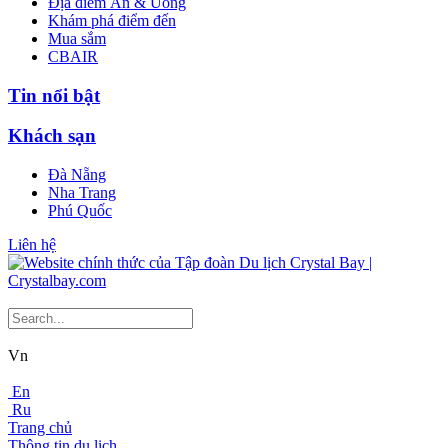
Địa điểm Ăn & Uống
Khám phá điểm đến
Mua sắm
CBAIR
Tin nổi bật
Khách sạn
Đà Nẵng
Nha Trang
Phú Quốc
Liên hệ
Vn
En
Ru
Trang chủ
Thông tin du lịch