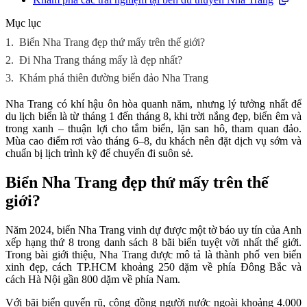
Mục lục
1.
Biển Nha Trang đẹp thứ mấy trên thế giới?
2.
Đi Nha Trang tháng mấy là đẹp nhất?
3.
Khám phá thiên đường biển đảo Nha Trang
Nha Trang có khí hậu ôn hòa quanh năm, nhưng lý tưởng nhất để
du lịch biển là từ tháng 1 đến tháng 8, khi trời nắng đẹp, biển êm và
trong xanh – thuận lợi cho tắm biển, lặn san hô, tham quan đảo.
Mùa cao điểm rơi vào tháng 6–8, du khách nên đặt dịch vụ sớm và
chuẩn bị lịch trình kỹ để chuyến đi suôn sẻ.
Biển Nha Trang đẹp thứ mấy trên thế
giới?
Năm 2024, biển Nha Trang vinh dự được một tờ báo uy tín của Anh
xếp hạng thứ 8 trong danh sách 8 bãi biển tuyệt vời nhất thế giới.
Trong bài giới thiệu, Nha Trang được mô tả là thành phố ven biển
xinh đẹp, cách TP.HCM khoảng 250 dặm về phía Đông Bắc và
cách Hà Nội gần 800 dặm về phía Nam.
Với bãi biển quyến rũ, cộng đồng người nước ngoài khoảng 4.000