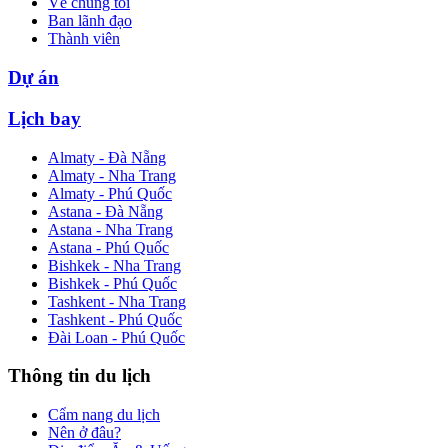
Về chúng tôi
Ban lãnh đạo
Thành viên
Dự án
Lịch bay
Almaty - Đà Nẵng
Almaty - Nha Trang
Almaty - Phú Quốc
Astana - Đà Nẵng
Astana - Nha Trang
Astana - Phú Quốc
Bishkek - Nha Trang
Bishkek - Phú Quốc
Tashkent - Nha Trang
Tashkent - Phú Quốc
Đài Loan - Phú Quốc
Thông tin du lịch
Cẩm nang du lịch
Nên ở đâu?