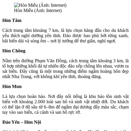
Hòn Miễu (Ảnh: Internet)
Hòn Tằm
Cách trung tâm khoảng 7 km, là lựa chọn hàng đầu cho du khách
yêu thích nghỉ dưỡng yên tĩnh. Đảo được bao phủ bởi rừng xanh,
bãi biển dài và sóng êm – nơi lý tưởng để thư giãn, nghỉ ngơi.
Hòn Chồng
Nằm trên đường Phạm Văn Đồng, cách trung tâm khoảng 3 km, là
tổ hợp những khối đá tự nhiên độc đáo xếp chồng lên nhau, vươn ra
sát biển. Đây cũng là một trong những điểm ngắm hoàng hôn đẹp
nhất Nha Trang, với không khí yên tĩnh, thoáng đãng.
Hòn Mun
Là lựa chọn hoàn hảo. Nơi đây nổi tiếng là khu bảo tồn sinh vật
biển với khoảng 2.000 loài san hô và sinh vật nhiệt đới. Du khách
có thể lặn ở độ sâu từ 6–8m để ngắm đại dương đầy màu sắc, chạm
tay vào sao biển, cá cảnh và san hô rực rỡ.
Đảo Yến – Hòn Nội