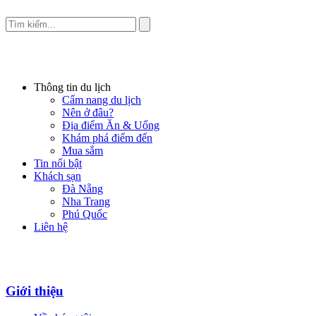
Thông tin du lịch
Cẩm nang du lịch
Nên ở đâu?
Địa điểm Ăn & Uống
Khám phá điểm đến
Mua sắm
Tin nổi bật
Khách sạn
Đà Nẵng
Nha Trang
Phú Quốc
Liên hệ
Giới thiệu