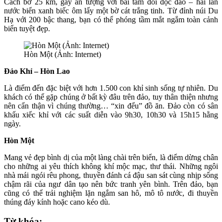
Cách bờ 25 km, gây ấn tượng với bãi tắm đôi độc đáo – hai làn
nước biển xanh biếc ôm lấy một bờ cát trắng tinh. Từ đỉnh núi Du
Hạ với 200 bậc thang, bạn có thể phóng tầm mắt ngắm toàn cảnh
biển tuyệt đẹp.
Hòn Một (Ảnh: Internet)
Đảo Khỉ – Hòn Lao
Là điểm đến đặc biệt với hơn 1.500 con khỉ sinh sống tự nhiên. Du
khách có thể gặp chúng ở bất kỳ đâu trên đảo, tuy thân thiện nhưng
nên cẩn thận vì chúng thường… “xin đểu” đồ ăn. Đảo còn có sân
khấu xiếc khỉ với các suất diễn vào 9h30, 10h30 và 15h15 hằng
ngày.
Hòn Một
Mang vẻ đẹp bình dị của một làng chài trên biển, là điểm dừng chân
cho những ai yêu thích không khí mộc mạc, thư thái. Những ngôi
nhà mái ngói rêu phong, thuyền đánh cá đậu san sát cùng nhịp sống
chậm rãi của ngư dân tạo nên bức tranh yên bình. Trên đảo, bạn
cũng có thể trải nghiệm lặn ngắm san hô, mô tô nước, đi thuyền
thúng đáy kính hoặc cano kéo dù.
Từ khóa: