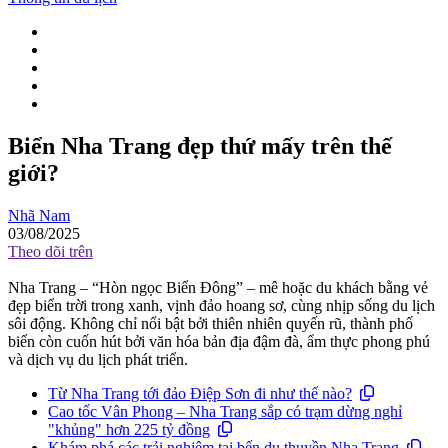
Biển Nha Trang đẹp thứ mấy trên thế
giới?
Nhã Nam
03/08/2025
Theo dõi trên
Nha Trang – “Hòn ngọc Biển Đông” – mê hoặc du khách bằng vẻ
đẹp biển trời trong xanh, vịnh đảo hoang sơ, cùng nhịp sống du lịch
sôi động. Không chỉ nổi bật bởi thiên nhiên quyến rũ, thành phố
biển còn cuốn hút bởi văn hóa bản địa đậm đà, ẩm thực phong phú
và dịch vụ du lịch phát triển.
Từ Nha Trang tới đảo Điệp Sơn đi như thế nào?
Cao tốc Vân Phong – Nha Trang sắp có trạm dừng nghỉ
"khủng" hơn 225 tỷ đồng
Khám phá các trải nghiệm tại bến du thuyền Nha Trang