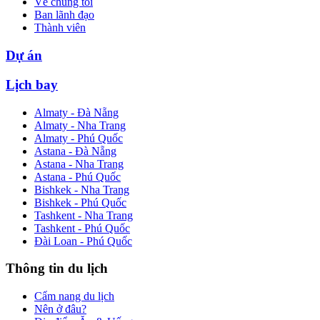
Về chúng tôi
Ban lãnh đạo
Thành viên
Dự án
Lịch bay
Almaty - Đà Nẵng
Almaty - Nha Trang
Almaty - Phú Quốc
Astana - Đà Nẵng
Astana - Nha Trang
Astana - Phú Quốc
Bishkek - Nha Trang
Bishkek - Phú Quốc
Tashkent - Nha Trang
Tashkent - Phú Quốc
Đài Loan - Phú Quốc
Thông tin du lịch
Cẩm nang du lịch
Nên ở đâu?