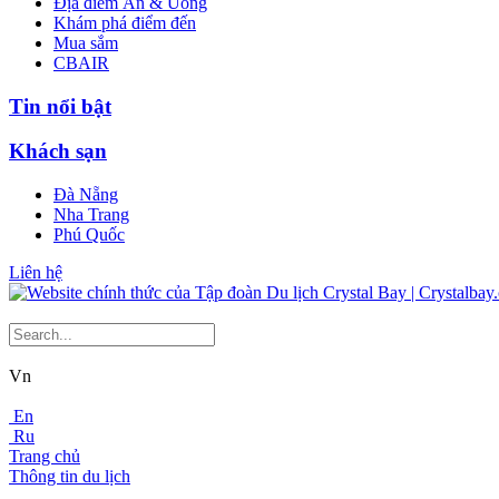
Địa điểm Ăn & Uống
Khám phá điểm đến
Mua sắm
CBAIR
Tin nổi bật
Khách sạn
Đà Nẵng
Nha Trang
Phú Quốc
Liên hệ
Vn
En
Ru
Trang chủ
Thông tin du lịch