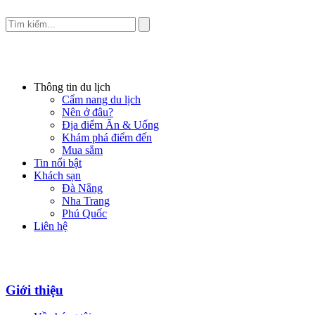
Thông tin du lịch
Cẩm nang du lịch
Nên ở đâu?
Địa điểm Ăn & Uống
Khám phá điểm đến
Mua sắm
Tin nổi bật
Khách sạn
Đà Nẵng
Nha Trang
Phú Quốc
Liên hệ
Giới thiệu