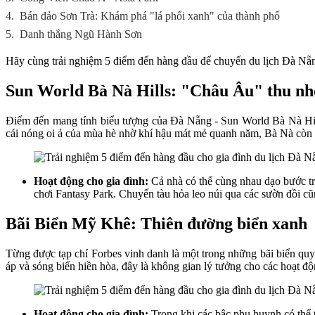
4.
Bán đảo Sơn Trà: Khám phá "lá phổi xanh" của thành phố
5.
Danh thắng Ngũ Hành Sơn
Hãy cùng trải nghiệm 5 điểm đến hàng đầu để chuyến du lịch Đà Nẵng
Sun World Bà Nà Hills: "Châu Âu" thu nhỏ
Điểm đến mang tính biểu tượng của Đà Nẵng - Sun World Bà Nà Hills
cái nóng oi ả của mùa hè nhờ khí hậu mát mẻ quanh năm, Bà Nà còn mở
Hoạt động cho gia đình:
Cả nhà có thể cùng nhau dạo bước tr
chơi Fantasy Park. Chuyến tàu hỏa leo núi qua các sườn đồi cũn
Bãi Biển Mỹ Khê: Thiên đường biển xanh
Từng được tạp chí Forbes vinh danh là một trong những bãi biển quyến
áp và sóng biển hiền hòa, đây là không gian lý tưởng cho các hoạt độ
Hoạt động cho gia đình:
Trong khi các bậc phụ huynh có thể t