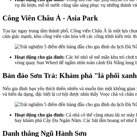
vụ dù lượn, mô tô nước cũng sẵn sàng phục vụ những thành viê
Công Viên Châu Á - Asia Park
Tọa lạc ngay trung tâm thành phố, Công viên Châu Á là một lựa chọn g
cảm giác mạnh, khu công viên văn hóa với các công trình kiến trúc 
Hoạt động cho gia đình:
Các bé nhỏ sẽ mê mẩn khu trò chơi tro
vòng quay Sun Wheel để ngắm nhìn toàn cảnh Đà Nẵng lung lin
Bán đảo Sơn Trà: Khám phá "lá phổi xanh
Nếu gia đình bạn yêu thích thiên nhiên và muốn tìm một không gian y
và biển đa dạng, đặc biệt là cơ hội được nhìn thấy Voọc chà vá chân 
Hoạt động cho gia đình:
Cả nhà có thể cùng nhau lái xe máy
hay khám phá Cây Đa Ngàn Năm. Các bãi tắm hoang sơ như Bãi 
Danh thắng Ngũ Hành Sơn