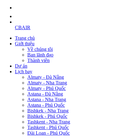
CBAIR
Trang chủ
Giới thiệu
Về chúng tôi
Ban lãnh đạo
Thành viên
Dự án
Lịch bay
Almaty - Đà Nẵng
Almaty - Nha Trang
Almaty - Phú Quốc
Astana - Đà Nẵng
Astana - Nha Trang
Astana - Phú Quốc
Bishkek - Nha Trang
Bishkek - Phú Quốc
Tashkent - Nha Trang
Tashkent - Phú Quốc
Đài Loan - Phú Quốc