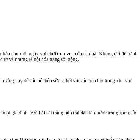
.
 hảo cho một ngày vui chơi trọn vẹn của cả nhà. Không chỉ để tránh
 rỡ và những lễ hội hóa trang sôi động.
ng hay để các bé thỏa sức la hét với các trò chơi trong khu vui
mọi gia đình. Với bãi cát trắng mịn trải dài, làn nước trong xanh, ấm
thích thú khi được xây lâu đài cát, nô đùa cùng sóng biển. Các dịch