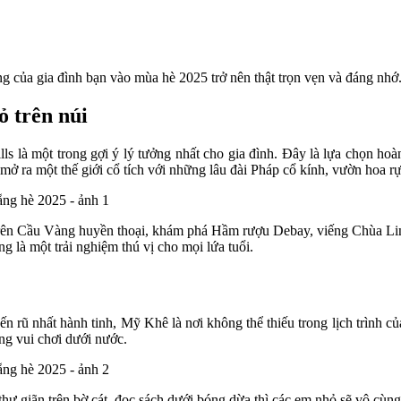
 của gia đình bạn vào mùa hè 2025 trở nên thật trọn vẹn và đáng nhớ
 trên núi
 là một trong gợi ý lý tưởng nhất cho gia đình. Đây là lựa chọn hoàn
 ra một thế giới cổ tích với những lâu đài Pháp cổ kính, vườn hoa rực
ên Cầu Vàng huyền thoại, khám phá Hầm rượu Debay, viếng Chùa Linh Ứ
g là một trải nghiệm thú vị cho mọi lứa tuổi.
 rũ nhất hành tinh, Mỹ Khê là nơi không thể thiếu trong lịch trình của 
ng vui chơi dưới nước.
hư giãn trên bờ cát, đọc sách dưới bóng dừa thì các em nhỏ sẽ vô cùng 