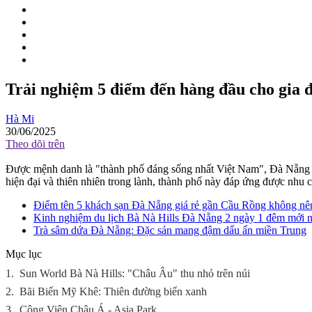
Trải nghiệm 5 điểm đến hàng đầu cho gia 
Hà Mi
30/06/2025
Theo dõi trên
Được mệnh danh là "thành phố đáng sống nhất Việt Nam", Đà Nẵng luô
hiện đại và thiên nhiên trong lành, thành phố này đáp ứng được nhu 
Điểm tên 5 khách sạn Đà Nẵng giá rẻ gần Cầu Rồng không nên
Kinh nghiệm du lịch Bà Nà Hills Đà Nẵng 2 ngày 1 đêm mới 
Trà sâm dứa Đà Nẵng: Đặc sản mang đậm dấu ấn miền Trung
Mục lục
1.
Sun World Bà Nà Hills: "Châu Âu" thu nhỏ trên núi
2.
Bãi Biển Mỹ Khê: Thiên đường biển xanh
3.
Công Viên Châu Á - Asia Park