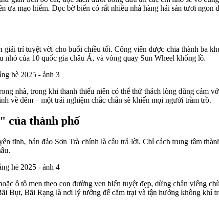
n ưa mạo hiểm. Dọc bờ biển có rất nhiều nhà hàng hải sản tươi ngon để
iải trí tuyệt vời cho buổi chiều tối. Công viên được chia thành ba khu
thu nhỏ của 10 quốc gia châu Á, và vòng quay Sun Wheel khổng lồ.
ng nhà, trong khi thanh thiếu niên có thể thử thách lòng dũng cảm với c
h về đêm – một trải nghiệm chắc chắn sẽ khiến mọi người trầm trồ.
" của thành phố
ên tĩnh, bán đảo Sơn Trà chính là câu trả lời. Chỉ cách trung tâm thà
nâu.
 hoặc ô tô men theo con đường ven biển tuyệt đẹp, dừng chân viếng 
Bụt, Bãi Rạng là nơi lý tưởng để cắm trại và tận hưởng không khí tr