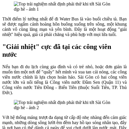
Thời điểm lý tưởng nhất để đi Water Bus là vào buổi chiều tà. Bạn
sẽ được ngắm cảnh hoàng hôn buông xuống trên sông, một khung
cảnh vô cùng lãng mạn và yên bình. Đây là một hoạt động "giải
nhiệt" hiệu quả, giá cả phải chăng và phù hợp với mọi lứa tuổi.
"Giải nhiệt" cực đã tại các công viên
nước
Nếu bạn đi du lịch cùng gia đình và có trẻ nhỏ, hoặc đơn giản là
muốn tìm một nơi để "quẩy" hết mình và xua tan cái nóng, các công
viên nước chính là lựa chọn hoàn hảo. Sài Gòn có hai công viên
nước lớn và nổi tiếng là Công viên nước Đầm Sen (Quận 11) và
Công viên nước Tiên Đồng - Biển Tiên (thuộc Suối Tiên, TP. Thủ
Đức).
Với hệ thống máng trượt đa dạng từ cấp độ nhẹ nhàng đến cảm giác
mạnh, những dòng sông lười êm đềm hay hồ tạo sóng nhân tạo, đây
là nơi bạn có thể dành cả ngày để vui chơi dưới làn nước mát. Đây