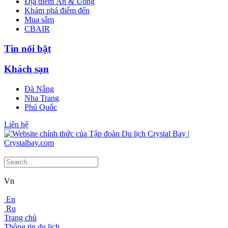
Địa điểm Ăn & Uống
Khám phá điểm đến
Mua sắm
CBAIR
Tin nổi bật
Khách sạn
Đà Nẵng
Nha Trang
Phú Quốc
Liên hệ
Vn
En
Ru
Trang chủ
Thông tin du lịch