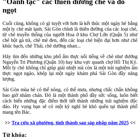
"Oanh tạc" các thiên đường chè và đồ
ngọt
Cuối cùng, không có gì tuyệt vời hơn là kết thúc một ngày hè bằng
một ly chè mát lạnh. Sài Gòn chính là thiên đường của các loại chè,
từ chè truyền thống của người Hoa ở khu Chợ Lớn (Quận 5) như
chè hột gà trà, chè mè đen, đến các loại chè hiện đại hơn như chè
khúc bạch, chè Thái, chè dưỡng nhan...
Hãy tìm đến những khu phố ẩm thực nổi tiếng về chè như đường
Nguyễn Tri Phương (Quận 10) hay khu vực quanh chợ Hồ Thị Kỷ.
Mỗi ly chè không chỉ giúp giải nhiệt mà còn là một trải nghiệm ẩm
thực ngọt ngào, khép lại một ngày khám phá Sài Gòn đầy năng
lượng.
Sài Gòn mùa hè có thể nóng, có thể mưa, nhưng chắc chắn không
bao giờ nhàm chán. Đó là một thành phố đầy sức sống, luôn biết
cách biến những đặc điểm thời tiết thành những trải nghiệm độc
đáo. Hy vọng bạn sẽ có một kỳ nghỉ hè khó quên tại thành phố
mang tên Bác.
>>
Tra cứu xã phường, tỉnh thành sau sáp nhập năm 2025
<<
Từ khóa: