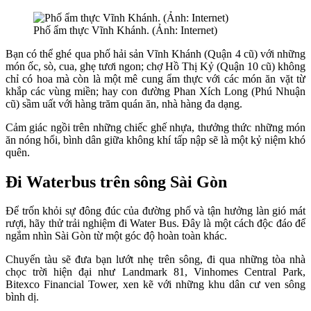
Phố ẩm thực Vĩnh Khánh. (Ảnh: Internet)
Bạn có thể ghé qua phố hải sản Vĩnh Khánh (Quận 4 cũ) với những
món ốc, sò, cua, ghẹ tươi ngon; chợ Hồ Thị Kỷ (Quận 10 cũ) không
chỉ có hoa mà còn là một mê cung ẩm thực với các món ăn vặt từ
khắp các vùng miền; hay con đường Phan Xích Long (Phú Nhuận
cũ) sầm uất với hàng trăm quán ăn, nhà hàng đa dạng.
Cảm giác ngồi trên những chiếc ghế nhựa, thưởng thức những món
ăn nóng hổi, bình dân giữa không khí tấp nập sẽ là một kỷ niệm khó
quên.
Đi Waterbus trên sông Sài Gòn
Để trốn khỏi sự đông đúc của đường phố và tận hưởng làn gió mát
rượi, hãy thử trải nghiệm đi Water Bus. Đây là một cách độc đáo để
ngắm nhìn Sài Gòn từ một góc độ hoàn toàn khác.
Chuyến tàu sẽ đưa bạn lướt nhẹ trên sông, đi qua những tòa nhà
chọc trời hiện đại như Landmark 81, Vinhomes Central Park,
Bitexco Financial Tower, xen kẽ với những khu dân cư ven sông
bình dị.