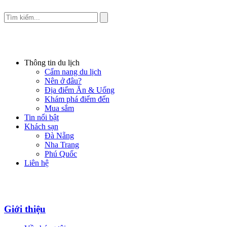
Thông tin du lịch
Cẩm nang du lịch
Nên ở đâu?
Địa điểm Ăn & Uống
Khám phá điểm đến
Mua sắm
Tin nổi bật
Khách sạn
Đà Nẵng
Nha Trang
Phú Quốc
Liên hệ
Giới thiệu