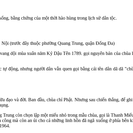
 sống, bằng chứng của một thời hào hùng trong lịch sử dân tộc.
à Nội (trước đây thuộc phường Quang Trung, quận Đống Đa)
 vang dội mùa xuân năm Kỷ Dậu Tên 1789. gọi nguyên bản của chùa là 
 tự động, nhưng người dân vẫn quen gọi bằng cái tên dân dã dã "ch
giữa đạo và đời. Ban đầu, chùa chỉ Phật. Nhưng sau chiến thắng, để gh
hụng.
g Trung còn chọn lập một miếu nhỏ trong mẫu chùa, gọi là Thanh Miếu, 
n công mà còn an ủi cho cả những linh hồn đã ngã xuống ở phía bên kia
 1964.