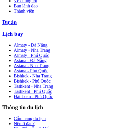
Về chúng tôi
Ban lãnh đạo
Thành viên
Dự án
Lịch bay
Almaty - Đà Nẵng
Almaty - Nha Trang
Almaty - Phú Quốc
Astana - Đà Nẵng
Astana - Nha Trang
Astana - Phú Quốc
Bishkek - Nha Trang
Bishkek - Phú Quốc
Tashkent - Nha Trang
Tashkent - Phú Quốc
Đài Loan - Phú Quốc
Thông tin du lịch
Cẩm nang du lịch
Nên ở đâu?