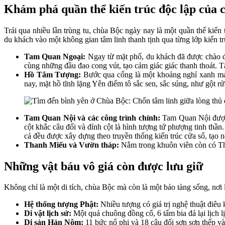
Khám phá quần thể kiến trúc độc lập của 
Trải qua nhiều lần trùng tu, chùa Bộc ngày nay là một quần thể kiế
du khách vào một không gian tâm linh thanh tịnh qua từng lớp kiến tr
Tam Quan Ngoại:
Ngay từ mặt phố, du khách đã được chào đó
cùng những đầu đao cong vút, tạo cảm giác giác thanh thoát. 
Hồ Tắm Tượng:
Bước qua cổng là một khoảng nghỉ xanh mát
nay, mặt hồ tĩnh lặng Yên điểm tô sắc sen, sắc súng, như gột rử
Tam Quan Nội và các công trình chính:
Tam Quan Nội được th
cột khắc câu đối và đỉnh cột là hình tượng tứ phượng tinh thần
cả đều được xây dựng theo truyền thống kiến trúc cửa sổ, tạo n
Thanh Miếu và Vườn tháp:
Nằm trong khuôn viên còn có Than
Những vật báu vô giá còn được lưu giữ
Không chỉ là một di tích, chùa Bộc mà còn là một bảo tàng sống, nơi l
Hệ thống tượng Phật:
Nhiều tượng có giá trị nghệ thuật điê
Di vật lịch sử:
Một quả chuông đồng cổ, 6 tấm bia đá lại lịch lị
Di sản Hán Nôm:
11 bức nổ phi và 18 câu đối sơn sơn thếp vàn