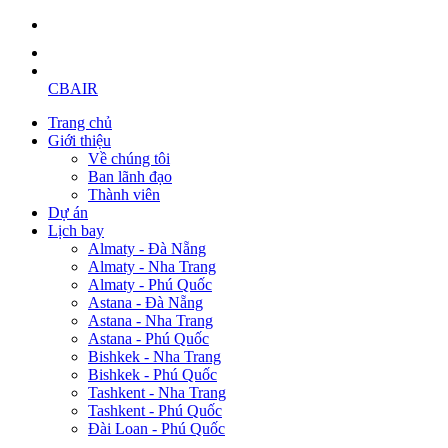
CBAIR
Trang chủ
Giới thiệu
Về chúng tôi
Ban lãnh đạo
Thành viên
Dự án
Lịch bay
Almaty - Đà Nẵng
Almaty - Nha Trang
Almaty - Phú Quốc
Astana - Đà Nẵng
Astana - Nha Trang
Astana - Phú Quốc
Bishkek - Nha Trang
Bishkek - Phú Quốc
Tashkent - Nha Trang
Tashkent - Phú Quốc
Đài Loan - Phú Quốc