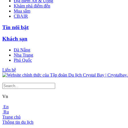
Địa điểm Ăn & Uống
Khám phá điểm đến
Mua sắm
CBAIR
Tin nổi bật
Khách sạn
Đà Nẵng
Nha Trang
Phú Quốc
Liên hệ
Vn
En
Ru
Trang chủ
Thông tin du lịch