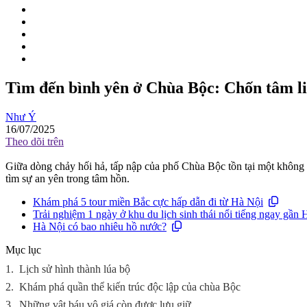
Tìm đến bình yên ở Chùa Bộc: Chốn tâm li
Như Ý
16/07/2025
Theo dõi trên
Giữa dòng chảy hối hả, tấp nập của phố Chùa Bộc tồn tại một không g
tìm sự an yên trong tâm hồn.
Khám phá 5 tour miền Bắc cực hấp dẫn đi từ Hà Nội
Trải nghiệm 1 ngày ở khu du lịch sinh thái nổi tiếng ngay gần
Hà Nội có bao nhiêu hồ nước?
Mục lục
1.
Lịch sử hình thành lúa bộ
2.
Khám phá quần thể kiến trúc độc lập của chùa Bộc
3.
Những vật báu vô giá còn được lưu giữ