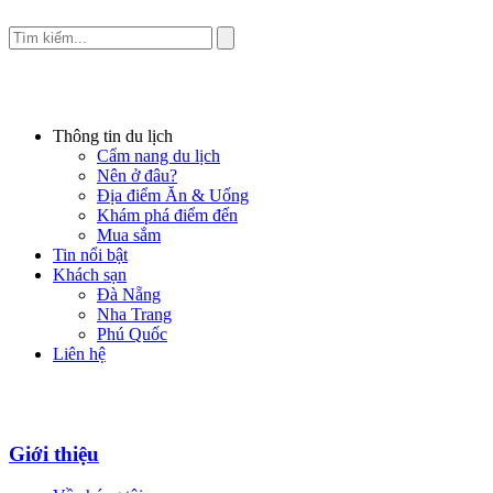
Thông tin du lịch
Cẩm nang du lịch
Nên ở đâu?
Địa điểm Ăn & Uống
Khám phá điểm đến
Mua sắm
Tin nổi bật
Khách sạn
Đà Nẵng
Nha Trang
Phú Quốc
Liên hệ
Giới thiệu