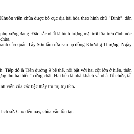
. Khuôn viên chùa được bố cục địa hài hòa theo hình chữ "Đinh", dẫn
hụ xứng đáng. Đặc sắc nhất là hình tượng mặt trời lửa trên đỉnh nóc
 chùa.
n tranh của quân Tây Sơn tắm rửa sau hạ đồng Khương Thượng. Ngày
 Tiếp đó là Tiền đường 9 bề thế, nổi bật với hai cột lớn ở hiên, thân
ợng thu hạ thiên" cứng chãi. Hai bên là nhà khách và nhà Tổ chức, tất
viễn của các bậc thầy trụ trụ trụ tích.
lịch sử. Cho đến nay, chùa vẫn tồn tại: