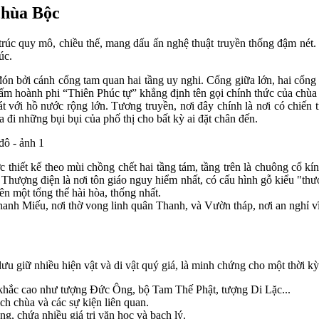
chùa Bộc
n trúc quy mô, chiều thế, mang dấu ấn nghệ thuật truyền thống đậm nét
úc.
n bởi cánh cổng tam quan hai tầng uy nghi. Cổng giữa lớn, hai cổng p
Tấm hoành phi “Thiên Phúc tự” khẳng định tên gọi chính thức của chùa
 với hồ nước rộng lớn. Tương truyền, nơi đây chính là nơi có chiế
a đi những bụi bụi của phố thị cho bất kỳ ai đặt chân đến.
iết kế theo mùi chồng chết hai tầng tám, tầng trên là chuông cổ kính.
. Thượng điện là nơi tôn giáo nguy hiểm nhất, có cấu hình gỗ kiểu "thư
ên một tổng thể hài hòa, thống nhất.
h Miếu, nơi thờ vong linh quân Thanh, và Vườn tháp, nơi an nghỉ vĩnh 
ưu giữ nhiều hiện vật và di vật quý giá, là minh chứng cho một thời kỳ 
u khắc cao như tượng Đức Ông, bộ Tam Thế Phật, tượng Di Lặc...
ch chùa và các sự kiện liên quan.
g, chứa nhiều giá trị văn học và bạch lý.