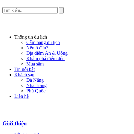
Thông tin du lịch
Cẩm nang du lịch
Nên ở đâu?
Địa điểm Ăn & Uống
Khám phá điểm đến
Mua sắm
Tin nổi bật
Khách sạn
Đà Nẵng
Nha Trang
Phú Quốc
Liên hệ
Giới thiệu