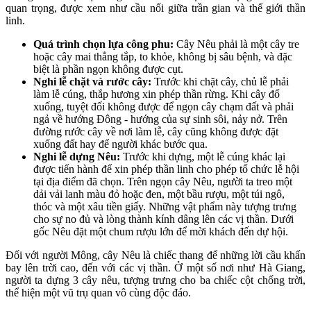
quan trọng, được xem như cầu nối giữa trần gian và thế giới thần
linh.
Quá trình chọn lựa công phu:
Cây Nêu phải là một cây tre
hoặc cây mai thẳng tắp, to khỏe, không bị sâu bệnh, và đặc
biệt là phần ngọn không được cụt.
Nghi lễ chặt và rước cây:
Trước khi chặt cây, chủ lễ phải
làm lễ cúng, thắp hương xin phép thần rừng. Khi cây đổ
xuống, tuyệt đối không được để ngọn cây chạm đất và phải
ngả về hướng Đông - hướng của sự sinh sôi, nảy nở. Trên
đường rước cây về nơi làm lễ, cây cũng không được đặt
xuống đất hay để người khác bước qua.
Nghi lễ dựng Nêu:
Trước khi dựng, một lễ cúng khác lại
được tiến hành để xin phép thần linh cho phép tổ chức lễ hội
tại địa điểm đã chọn. Trên ngọn cây Nêu, người ta treo một
dải vải lanh màu đỏ hoặc đen, một bầu rượu, một túi ngô,
thóc và một xâu tiền giấy. Những vật phẩm này tượng trưng
cho sự no đủ và lòng thành kính dâng lên các vị thần. Dưới
gốc Nêu đặt một chum rượu lớn để mời khách đến dự hội.
Đối với người Mông, cây Nêu là chiếc thang để những lời cầu khấn
bay lên trời cao, đến với các vị thần. Ở một số nơi như Hà Giang,
người ta dựng 3 cây nêu, tượng trưng cho ba chiếc cột chống trời,
thể hiện một vũ trụ quan vô cùng độc đáo.