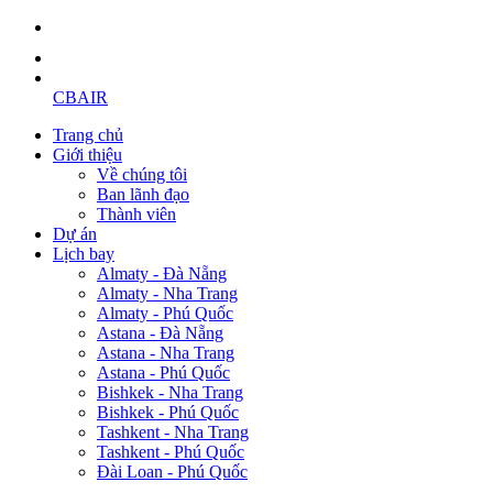
CBAIR
Trang chủ
Giới thiệu
Về chúng tôi
Ban lãnh đạo
Thành viên
Dự án
Lịch bay
Almaty - Đà Nẵng
Almaty - Nha Trang
Almaty - Phú Quốc
Astana - Đà Nẵng
Astana - Nha Trang
Astana - Phú Quốc
Bishkek - Nha Trang
Bishkek - Phú Quốc
Tashkent - Nha Trang
Tashkent - Phú Quốc
Đài Loan - Phú Quốc