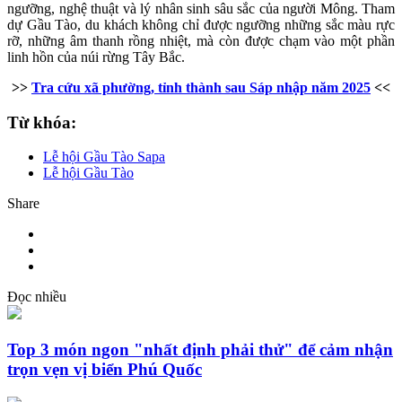
ngưỡng, nghệ thuật và lý nhân sinh sâu sắc của người Mông. Tham
dự Gầu Tào, du khách không chỉ được ngưỡng những sắc màu rực
rỡ, những âm thanh rồng nhiệt, mà còn được chạm vào một phần
linh hồn của núi rừng Tây Bắc.
>>
Tra cứu xã phường, tỉnh thành sau Sáp nhập năm 2025
<<
Từ khóa:
Lễ hội Gầu Tào Sapa
Lễ hội Gầu Tào
Share
Đọc nhiều
Top 3 món ngon "nhất định phải thử" để cảm nhận
trọn vẹn vị biển Phú Quốc