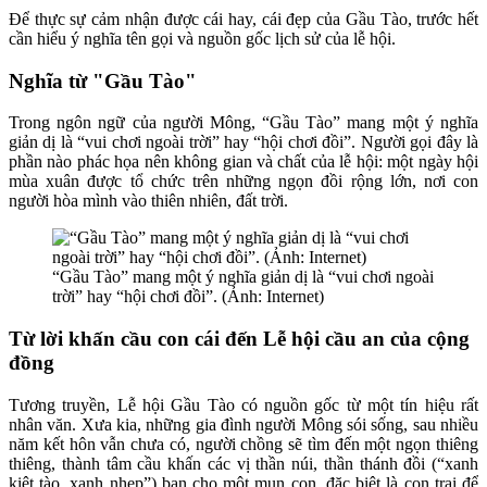
Để thực sự cảm nhận được cái hay, cái đẹp của Gầu Tào, trước hết
cần hiểu ý nghĩa tên gọi và nguồn gốc lịch sử của lễ hội.
Nghĩa từ "Gầu Tào"
Trong ngôn ngữ của người Mông, “Gầu Tào” mang một ý nghĩa
giản dị là “vui chơi ngoài trời” hay “hội chơi đồi”. Người gọi đây là
phần nào phác họa nên không gian và chất của lễ hội: một ngày hội
mùa xuân được tổ chức trên những ngọn đồi rộng lớn, nơi con
người hòa mình vào thiên nhiên, đất trời.
“Gầu Tào” mang một ý nghĩa giản dị là “vui chơi ngoài
trời” hay “hội chơi đồi”. (Ảnh: Internet)
Từ lời khấn cầu con cái đến Lễ hội cầu an của cộng
đồng
Tương truyền, Lễ hội Gầu Tào có nguồn gốc từ một tín hiệu rất
nhân văn. Xưa kia, những gia đình người Mông sói sống, sau nhiều
năm kết hôn vẫn chưa có, người chồng sẽ tìm đến một ngọn thiêng
thiêng, thành tâm cầu khấn các vị thần núi, thần thánh đồi (“xanh
kiệt tào, xanh nhẹp”) ban cho một mụn con, đặc biệt là con trai để