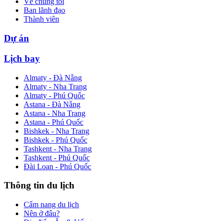
Về chúng tôi
Ban lãnh đạo
Thành viên
Dự án
Lịch bay
Almaty - Đà Nẵng
Almaty - Nha Trang
Almaty - Phú Quốc
Astana - Đà Nẵng
Astana - Nha Trang
Astana - Phú Quốc
Bishkek - Nha Trang
Bishkek - Phú Quốc
Tashkent - Nha Trang
Tashkent - Phú Quốc
Đài Loan - Phú Quốc
Thông tin du lịch
Cẩm nang du lịch
Nên ở đâu?