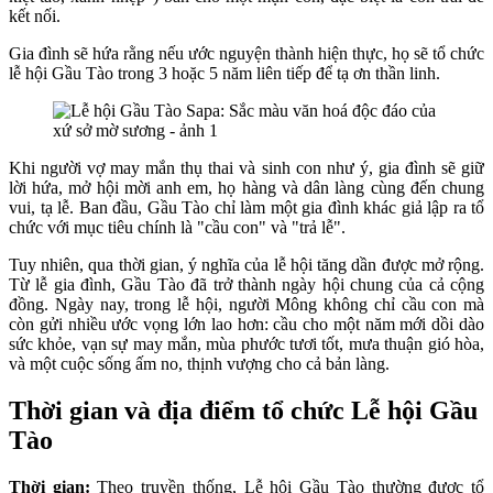
kết nối.
Gia đình sẽ hứa rằng nếu ước nguyện thành hiện thực, họ sẽ tổ chức
lễ hội Gầu Tào trong 3 hoặc 5 năm liên tiếp để tạ ơn thần linh.
Khi người vợ may mắn thụ thai và sinh con như ý, gia đình sẽ giữ
lời hứa, mở hội mời anh em, họ hàng và dân làng cùng đến chung
vui, tạ lễ. Ban đầu, Gầu Tào chỉ làm một gia đình khác giả lập ra tổ
chức với mục tiêu chính là "cầu con" và "trả lễ".
Tuy nhiên, qua thời gian, ý nghĩa của lễ hội tăng dần được mở rộng.
Từ lễ gia đình, Gầu Tào đã trở thành ngày hội chung của cả cộng
đồng. Ngày nay, trong lễ hội, người Mông không chỉ cầu con mà
còn gửi nhiều ước vọng lớn lao hơn: cầu cho một năm mới dồi dào
sức khỏe, vạn sự may mắn, mùa phước tươi tốt, mưa thuận gió hòa,
và một cuộc sống ấm no, thịnh vượng cho cả bản làng.
Thời gian và địa điểm tổ chức Lễ hội Gầu
Tào
Thời gian:
Theo truyền thống, Lễ hội Gầu Tào thường được tổ