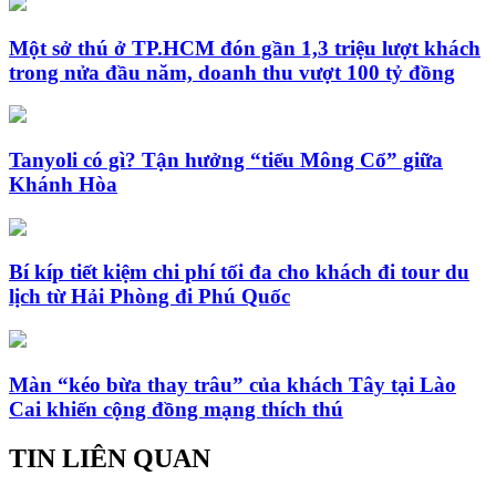
Một sở thú ở TP.HCM đón gần 1,3 triệu lượt khách
trong nửa đầu năm, doanh thu vượt 100 tỷ đồng
Tanyoli có gì? Tận hưởng “tiểu Mông Cổ” giữa
Khánh Hòa
Bí kíp tiết kiệm chi phí tối đa cho khách đi tour du
lịch từ Hải Phòng đi Phú Quốc
Màn “kéo bừa thay trâu” của khách Tây tại Lào
Cai khiến cộng đồng mạng thích thú
TIN LIÊN QUAN