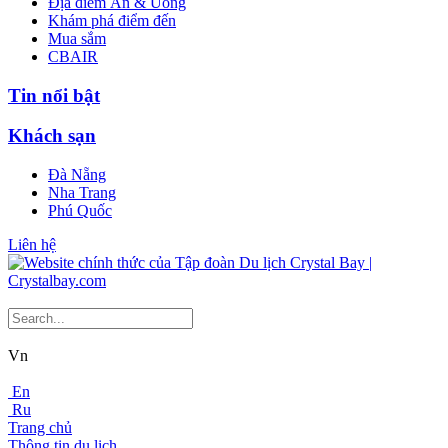
Địa điểm Ăn & Uống
Khám phá điểm đến
Mua sắm
CBAIR
Tin nổi bật
Khách sạn
Đà Nẵng
Nha Trang
Phú Quốc
Liên hệ
Vn
En
Ru
Trang chủ
Thông tin du lịch