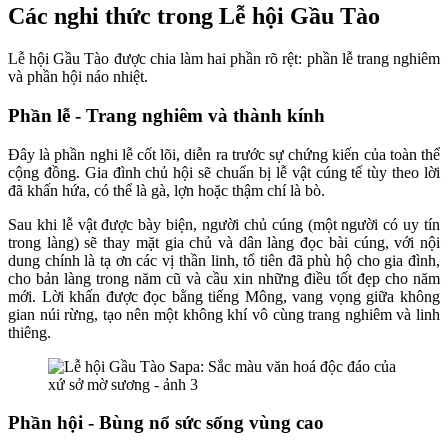
Các nghi thức trong Lễ hội Gầu Tào
Lễ hội Gầu Tào được chia làm hai phần rõ rệt: phần lễ trang nghiêm
và phần hội náo nhiệt.
Phần lễ - Trang nghiêm và thành kính
Đây là phần nghi lễ cốt lõi, diễn ra trước sự chứng kiến của toàn thể
cộng đồng. Gia đình chủ hội sẽ chuẩn bị lễ vật cúng tế tùy theo lời
đã khấn hứa, có thể là gà, lợn hoặc thậm chí là bò.
Sau khi lễ vật được bày biện, người chủ cúng (một người có uy tín
trong làng) sẽ thay mặt gia chủ và dân làng đọc bài cúng, với nội
dung chính là tạ ơn các vị thần linh, tổ tiên đã phù hộ cho gia đình,
cho bản làng trong năm cũ và cầu xin những điều tốt đẹp cho năm
mới. Lời khấn được đọc bằng tiếng Mông, vang vọng giữa không
gian núi rừng, tạo nên một không khí vô cùng trang nghiêm và linh
thiêng.
Phần hội - Bùng nổ sức sống vùng cao