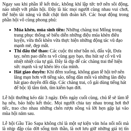
Ngay sau khi phần lễ kết thúc, không khí lập tức trở nên sôi động,
náo nhiệt với phần hội. Đây là lúc mọi người cùng nhau vui chơi,
thể hiện tài năng và thắt chặt tình đoàn kết. Các hoạt động trong
phần hội vô cùng phong phú:
Múa khèn, múa sinh tiền:
Những chàng trai Mông trong
trang phục thống sẽ biểu diễn những điệu múa khèn điêu
luyện, vừa thổi khèn vừa thực hiện những động tác vũ đạo
mạnh mẽ, đẹp mắt.
Thi đấu thể thao:
Các cuộc thi như bắn nỏ, đấu vật, Đưa
tay, ném pao diễn ra vô cùng gay bạo, thu hút sự cổ vũ vũ
nhiệt nhiệt của tự giả. Đây là dịp để các chàng trai thể hiện
sức mạnh và sự khéo léo của mình.
Hát giao duyên:
Khi đêm xuống, không gian lễ hội trở nên
lãng mạn hơn với tiếng sáo, tiếng đàn môi và những làn điệu
hát giao duyên đối đáp. Các chàng trai, cô gái dùng tiếng hát
để bộc lộ tâm tình, tìm kiếm bạn đời.
Lễ hội thường kéo dài 3 ngày. Đến ngày cuối cùng, chủ lễ sẽ làm lễ
hạ nêu, báo hiệu kết thúc. Mọi người chia tay nhau trong hơi thở
tiếc, trao cho nhau những chén rượu nồng và lời hẹn gặp lại vào
mùa hội năm sau.
Lễ hội Gầu Tào Sapa không chỉ là một sự kiện văn hóa nổi nổi mà
là nhịp đập của đời sống tinh thần, là nơi lưu giữ những giá trị tín