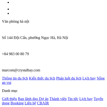
Văn phòng hà nội
Số 144 Đội Cấn, phường Ngọc Hà, Hà Nội
+84 983 00 80 79
marcom@crystalbay.com
Thông tin du lịch
Kiến thức du lịch
Pháp luật du lịch
Lịch bay
Sống
an vui
Danh mục
Giới thiệu
Ban lãnh đạo
Dự án
Thành viên
Tin tức
Lịch bay
Tuyển
dụng
Booking
Liên hệ
CBAIR