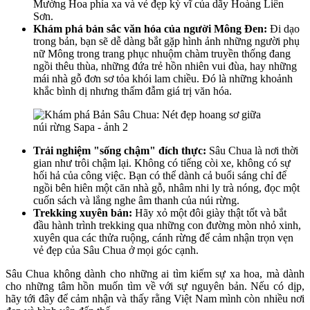
Mường Hoa phía xa và vẻ đẹp kỳ vĩ của dãy Hoàng Liên
Sơn.
Khám phá bản sắc văn hóa của người Mông Đen:
Đi dạo
trong bản, bạn sẽ dễ dàng bắt gặp hình ảnh những người phụ
nữ Mông trong trang phục nhuộm chàm truyền thống đang
ngồi thêu thùa, những đứa trẻ hồn nhiên vui đùa, hay những
mái nhà gỗ đơn sơ tỏa khói lam chiều. Đó là những khoảnh
khắc bình dị nhưng thấm đẫm giá trị văn hóa.
Trải nghiệm "sống chậm" đích thực:
Sâu Chua là nơi thời
gian như trôi chậm lại. Không có tiếng còi xe, không có sự
hối hả của công việc. Bạn có thể dành cả buổi sáng chỉ để
ngồi bên hiên một căn nhà gỗ, nhâm nhi ly trà nóng, đọc một
cuốn sách và lắng nghe âm thanh của núi rừng.
Trekking xuyên bản:
Hãy xỏ một đôi giày thật tốt và bắt
đầu hành trình trekking qua những con đường mòn nhỏ xinh,
xuyên qua các thửa ruộng, cánh rừng để cảm nhận trọn vẹn
vẻ đẹp của Sâu Chua ở mọi góc cạnh.
Sâu Chua không dành cho những ai tìm kiếm sự xa hoa, mà dành
cho những tâm hồn muốn tìm về với sự nguyên bản. Nếu có dịp,
hãy tới đây để cảm nhận và thấy rằng Việt Nam mình còn nhiều nơi