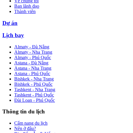
Về chúng tôi
Ban lãnh đạo
Thành viên
Dự án
Lịch bay
Almaty - Đà Nẵng
Almaty - Nha Trang
Almaty - Phú Quốc
Astana - Đà Nẵng
Astana - Nha Trang
Astana - Phú Quốc
Bishkek - Nha Trang
Bishkek - Phú Quốc
Tashkent - Nha Trang
Tashkent - Phú Quốc
Đài Loan - Phú Quốc
Thông tin du lịch
Cẩm nang du lịch
Nên ở đâu?