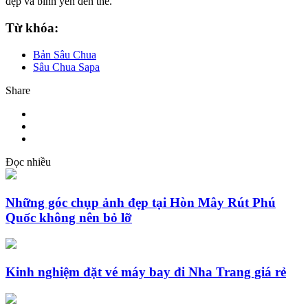
đẹp và bình yên đến thế.
Từ khóa:
Bản Sâu Chua
Sâu Chua Sapa
Share
Đọc nhiều
Những góc chụp ảnh đẹp tại Hòn Mây Rút Phú
Quốc không nên bỏ lỡ
Kinh nghiệm đặt vé máy bay đi Nha Trang giá rẻ