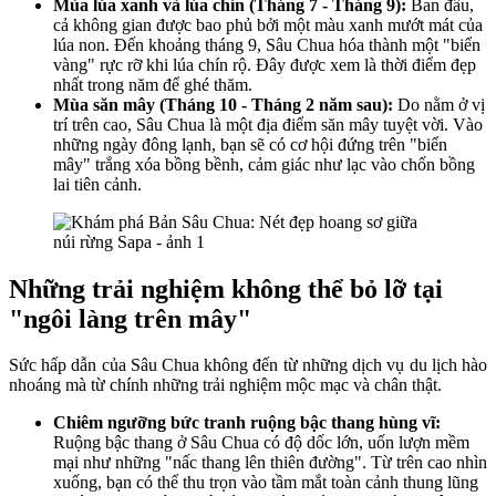
Mùa lúa xanh và lúa chín (Tháng 7 - Tháng 9):
Ban đầu,
cả không gian được bao phủ bởi một màu xanh mướt mát của
lúa non. Đến khoảng tháng 9, Sâu Chua hóa thành một "biển
vàng" rực rỡ khi lúa chín rộ. Đây được xem là thời điểm đẹp
nhất trong năm để ghé thăm.
Mùa săn mây (Tháng 10 - Tháng 2 năm sau):
Do nằm ở vị
trí trên cao, Sâu Chua là một địa điểm săn mây tuyệt vời. Vào
những ngày đông lạnh, bạn sẽ có cơ hội đứng trên "biển
mây" trắng xóa bồng bềnh, cảm giác như lạc vào chốn bồng
lai tiên cảnh.
Những trải nghiệm không thể bỏ lỡ tại
"ngôi làng trên mây"
Sức hấp dẫn của Sâu Chua không đến từ những dịch vụ du lịch hào
nhoáng mà từ chính những trải nghiệm mộc mạc và chân thật.
Chiêm ngưỡng bức tranh ruộng bậc thang hùng vĩ:
Ruộng bậc thang ở Sâu Chua có độ dốc lớn, uốn lượn mềm
mại như những "nấc thang lên thiên đường". Từ trên cao nhìn
xuống, bạn có thể thu trọn vào tầm mắt toàn cảnh thung lũng