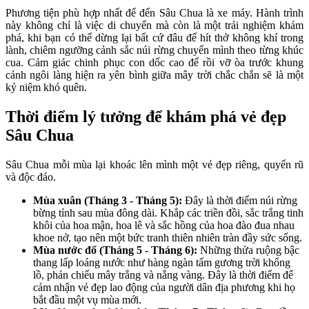
Phương tiện phù hợp nhất để đến Sâu Chua là xe máy. Hành trình
này không chỉ là việc di chuyển mà còn là một trải nghiệm khám
phá, khi bạn có thể dừng lại bất cứ đâu để hít thở không khí trong
lành, chiêm ngưỡng cảnh sắc núi rừng chuyển mình theo từng khúc
cua. Cảm giác chinh phục con dốc cao để rồi vỡ òa trước khung
cảnh ngôi làng hiện ra yên bình giữa mây trời chắc chắn sẽ là một
kỷ niệm khó quên.
Thời điểm lý tưởng để khám phá vẻ đẹp
Sâu Chua
Sâu Chua mỗi mùa lại khoác lên mình một vẻ đẹp riêng, quyến rũ
và độc đáo.
Mùa xuân (Tháng 3 - Tháng 5):
Đây là thời điểm núi rừng
bừng tỉnh sau mùa đông dài. Khắp các triền đồi, sắc trắng tinh
khôi của hoa mận, hoa lê và sắc hồng của hoa đào đua nhau
khoe nở, tạo nên một bức tranh thiên nhiên tràn đầy sức sống.
Mùa nước đổ (Tháng 5 - Tháng 6):
Những thửa ruộng bậc
thang lấp loáng nước như hàng ngàn tấm gương trời khổng
lồ, phản chiếu mây trắng và nắng vàng. Đây là thời điểm để
cảm nhận vẻ đẹp lao động của người dân địa phương khi họ
bắt đầu một vụ mùa mới.