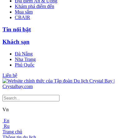
Địa điểm Ăn & Uống
Khám phá điểm đến
Mua sắm
CBAIR
Tin nổi bật
Khách sạn
Đà Nẵng
Nha Trang
Phú Quốc
Liên hệ
Vn
En
Ru
Trang chủ
Thông tin du lịch