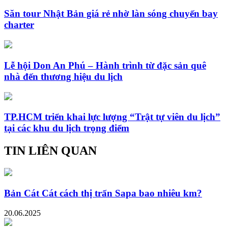
Săn tour Nhật Bản giá rẻ nhờ làn sóng chuyến bay
charter
Lễ hội Don An Phú – Hành trình từ đặc sản quê
nhà đến thương hiệu du lịch
TP.HCM triển khai lực lượng “Trật tự viên du lịch”
tại các khu du lịch trọng điểm
TIN LIÊN QUAN
Bản Cát Cát cách thị trấn Sapa bao nhiêu km?
20.06.2025