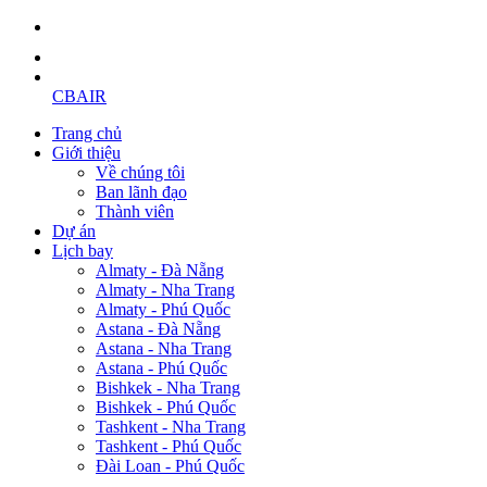
CBAIR
Trang chủ
Giới thiệu
Về chúng tôi
Ban lãnh đạo
Thành viên
Dự án
Lịch bay
Almaty - Đà Nẵng
Almaty - Nha Trang
Almaty - Phú Quốc
Astana - Đà Nẵng
Astana - Nha Trang
Astana - Phú Quốc
Bishkek - Nha Trang
Bishkek - Phú Quốc
Tashkent - Nha Trang
Tashkent - Phú Quốc
Đài Loan - Phú Quốc