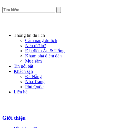
Thông tin du lịch
Cẩm nang du lịch
Nên ở đâu?
Địa điểm Ăn & Uống
Khám phá điểm đến
Mua sắm
Tin nổi bật
Khách sạn
Đà Nẵng
Nha Trang
Phú Quốc
Liên hệ
Giới thiệu