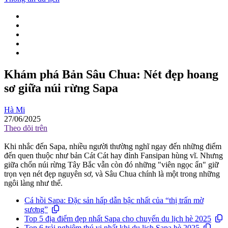
Khám phá Bản Sâu Chua: Nét đẹp hoang
sơ giữa núi rừng Sapa
Hà Mi
27/06/2025
Theo dõi trên
Khi nhắc đến Sapa, nhiều người thường nghĩ ngay đến những điểm
đến quen thuộc như bản Cát Cát hay đỉnh Fansipan hùng vĩ. Nhưng
giữa chốn núi rừng Tây Bắc vẫn còn đó những "viên ngọc ẩn" giữ
trọn vẹn nét đẹp nguyên sơ, và Sâu Chua chính là một trong những
ngôi làng như thế.
Cá hồi Sapa: Đặc sản hấp dẫn bậc nhất của “thị trấn mờ
sương”
Top 5 địa điểm đẹp nhất Sapa cho chuyến du lịch hè 2025
Top 6 trải nghiệm thú vị nhất khi du lịch Sapa hè 2025