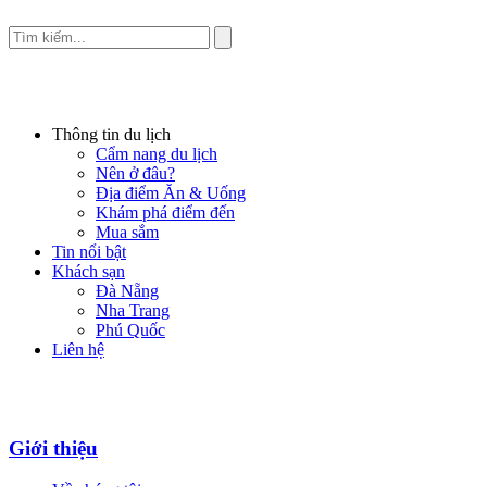
Thông tin du lịch
Cẩm nang du lịch
Nên ở đâu?
Địa điểm Ăn & Uống
Khám phá điểm đến
Mua sắm
Tin nổi bật
Khách sạn
Đà Nẵng
Nha Trang
Phú Quốc
Liên hệ
Giới thiệu