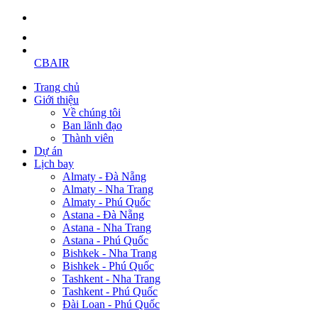
CBAIR
Trang chủ
Giới thiệu
Về chúng tôi
Ban lãnh đạo
Thành viên
Dự án
Lịch bay
Almaty - Đà Nẵng
Almaty - Nha Trang
Almaty - Phú Quốc
Astana - Đà Nẵng
Astana - Nha Trang
Astana - Phú Quốc
Bishkek - Nha Trang
Bishkek - Phú Quốc
Tashkent - Nha Trang
Tashkent - Phú Quốc
Đài Loan - Phú Quốc