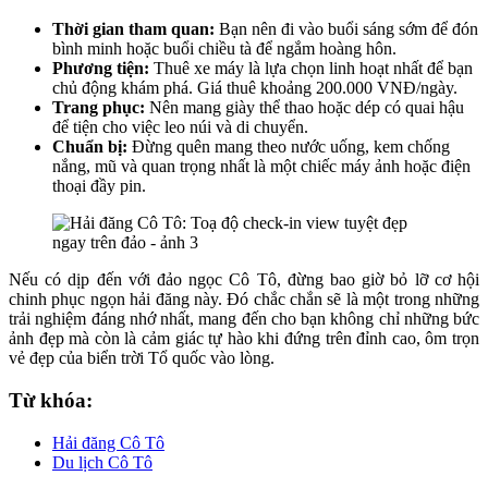
Thời gian tham quan:
Bạn nên đi vào buổi sáng sớm để đón
bình minh hoặc buổi chiều tà để ngắm hoàng hôn.
Phương tiện:
Thuê xe máy là lựa chọn linh hoạt nhất để bạn
chủ động khám phá. Giá thuê khoảng 200.000 VNĐ/ngày.
Trang phục:
Nên mang giày thể thao hoặc dép có quai hậu
để tiện cho việc leo núi và di chuyển.
Chuẩn bị:
Đừng quên mang theo nước uống, kem chống
nắng, mũ và quan trọng nhất là một chiếc máy ảnh hoặc điện
thoại đầy pin.
Nếu có dịp đến với đảo ngọc Cô Tô, đừng bao giờ bỏ lỡ cơ hội
chinh phục ngọn hải đăng này. Đó chắc chắn sẽ là một trong những
trải nghiệm đáng nhớ nhất, mang đến cho bạn không chỉ những bức
ảnh đẹp mà còn là cảm giác tự hào khi đứng trên đỉnh cao, ôm trọn
vẻ đẹp của biển trời Tổ quốc vào lòng.
Từ khóa:
Hải đăng Cô Tô
Du lịch Cô Tô