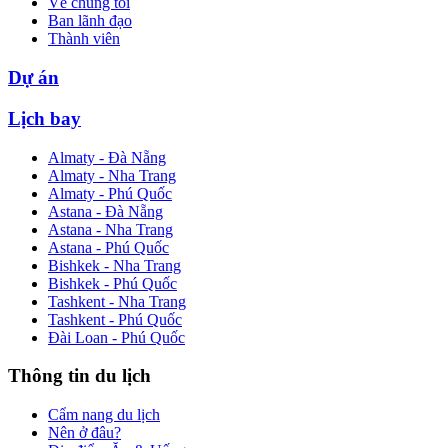
Về chúng tôi
Ban lãnh đạo
Thành viên
Dự án
Lịch bay
Almaty - Đà Nẵng
Almaty - Nha Trang
Almaty - Phú Quốc
Astana - Đà Nẵng
Astana - Nha Trang
Astana - Phú Quốc
Bishkek - Nha Trang
Bishkek - Phú Quốc
Tashkent - Nha Trang
Tashkent - Phú Quốc
Đài Loan - Phú Quốc
Thông tin du lịch
Cẩm nang du lịch
Nên ở đâu?