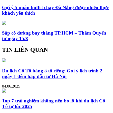
Gợi ý 5 quán buffet chay Đà Nẵng được nhiều thực
khách yêu thích
Sắp có đường bay thẳng TP.HCM – Thâm Quyến
từ ngày 15/8
TIN LIÊN QUAN
Du lịch Cô Tô bằng ô tô riêng: Gợi ý lịch trình 2
ngày 1 đêm hấp dẫn từ Hà Nội
04.06.2025
Top 7 trải nghiệm không nên bỏ lỡ khi du lịch Cô
Tô tự túc 2025