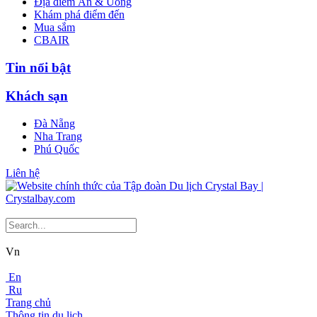
Địa điểm Ăn & Uống
Khám phá điểm đến
Mua sắm
CBAIR
Tin nổi bật
Khách sạn
Đà Nẵng
Nha Trang
Phú Quốc
Liên hệ
Vn
En
Ru
Trang chủ
Thông tin du lịch