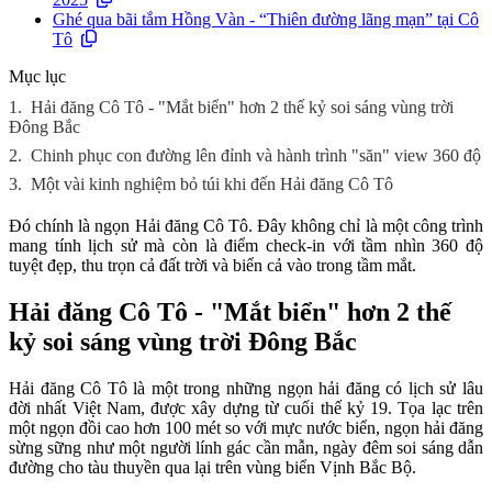
Ghé qua bãi tắm Hồng Vàn - “Thiên đường lãng mạn” tại Cô
Tô
Mục lục
1.
Hải đăng Cô Tô - "Mắt biển" hơn 2 thế kỷ soi sáng vùng trời
Đông Bắc
2.
Chinh phục con đường lên đỉnh và hành trình "săn" view 360 độ
3.
Một vài kinh nghiệm bỏ túi khi đến Hải đăng Cô Tô
Đó chính là ngọn Hải đăng Cô Tô. Đây không chỉ là một công trình
mang tính lịch sử mà còn là điểm check-in với tầm nhìn 360 độ
tuyệt đẹp, thu trọn cả đất trời và biển cả vào trong tầm mắt.
Hải đăng Cô Tô - "Mắt biển" hơn 2 thế
kỷ soi sáng vùng trời Đông Bắc
Hải đăng Cô Tô là một trong những ngọn hải đăng có lịch sử lâu
đời nhất Việt Nam, được xây dựng từ cuối thế kỷ 19. Tọa lạc trên
một ngọn đồi cao hơn 100 mét so với mực nước biển, ngọn hải đăng
sừng sững như một người lính gác cần mẫn, ngày đêm soi sáng dẫn
đường cho tàu thuyền qua lại trên vùng biển Vịnh Bắc Bộ.