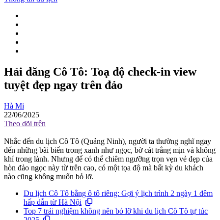
Hải đăng Cô Tô: Toạ độ check-in view
tuyệt đẹp ngay trên đảo
Hà Mi
22/06/2025
Theo dõi trên
Nhắc đến du lịch Cô Tô (Quảng Ninh), người ta thường nghĩ ngay
đến những bãi biển trong xanh như ngọc, bờ cát trắng mịn và không
khí trong lành. Nhưng để có thể chiêm ngưỡng trọn vẹn vẻ đẹp của
hòn đảo ngọc này từ trên cao, có một tọa độ mà bất kỳ du khách
nào cũng không muốn bỏ lỡ.
Du lịch Cô Tô bằng ô tô riêng: Gợi ý lịch trình 2 ngày 1 đêm
hấp dẫn từ Hà Nội
Top 7 trải nghiệm không nên bỏ lỡ khi du lịch Cô Tô tự túc
2025