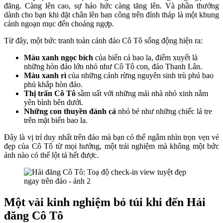
đăng. Càng lên cao, sự háo hức càng tăng lên. Và phần thưởng
dành cho bạn khi đặt chân lên ban công trên đỉnh tháp là một khung
cảnh ngoạn mục đến choáng ngợp.
Từ đây, một bức tranh toàn cảnh đảo Cô Tô sống động hiện ra:
Màu xanh ngọc bích
của biển cả bao la, điểm xuyết là
những hòn đảo lớn nhỏ như Cô Tô con, đảo Thanh Lân.
Màu xanh rì
của những cánh rừng nguyên sinh trù phú bao
phủ khắp hòn đảo.
Thị trấn Cô Tô
sầm uất với những mái nhà nhỏ xinh nằm
yên bình bên dưới.
Những con thuyền đánh cá
nhỏ bé như những chiếc lá tre
trên mặt biển bao la.
Đây là vị trí duy nhất trên đảo mà bạn có thể ngắm nhìn trọn vẹn vẻ
đẹp của Cô Tô từ mọi hướng, một trải nghiệm mà không một bức
ảnh nào có thể lột tả hết được.
Một vài kinh nghiệm bỏ túi khi đến Hải
đăng Cô Tô