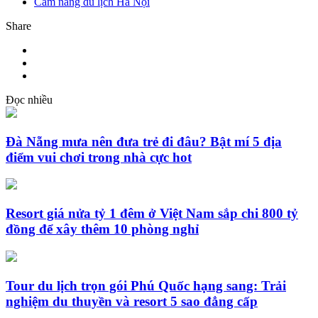
Cẩm nang du lịch Hà Nội
Share
Đọc nhiều
Đà Nẵng mưa nên đưa trẻ đi đâu? Bật mí 5 địa
điểm vui chơi trong nhà cực hot
Resort giá nửa tỷ 1 đêm ở Việt Nam sắp chi 800 tỷ
đồng để xây thêm 10 phòng nghỉ
Tour du lịch trọn gói Phú Quốc hạng sang: Trải
nghiệm du thuyền và resort 5 sao đẳng cấp