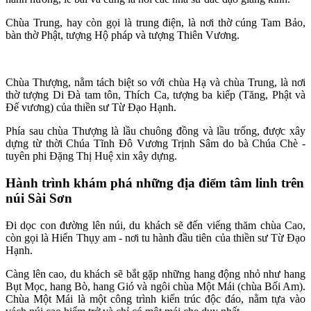
Chùa Trung, hay còn gọi là trung điện, là nơi thờ cúng Tam Bảo,
bàn thờ Phật, tượng Hộ pháp và tượng Thiên Vương.
Chùa Thượng, nằm tách biệt so với chùa Hạ và chùa Trung, là nơi
thờ tượng Di Đà tam tôn, Thích Ca, tượng ba kiếp (Tăng, Phật và
Đế vương) của thiền sư Từ Đạo Hạnh.
Phía sau chùa Thượng là lầu chuông đồng và lầu trống, được xây
dựng từ thời Chúa Tĩnh Đô Vương Trịnh Sâm do bà Chúa Chè -
tuyên phi Đặng Thị Huệ xin xây dựng.
Hành trình khám phá những địa điểm tâm linh trên
núi Sài Sơn
Đi dọc con đường lên núi, du khách sẽ đến viếng thăm chùa Cao,
còn gọi là Hiển Thụy am - nơi tu hành đầu tiên của thiền sư Từ Đạo
Hạnh.
Càng lên cao, du khách sẽ bắt gặp những hang động nhỏ như hang
Bụt Mọc, hang Bò, hang Gió và ngôi chùa Một Mái (chùa Bối Am).
Chùa Một Mái là một công trình kiến trúc độc đáo, nằm tựa vào