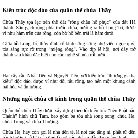
Kiến trúc độc đáo của quần thể chùa Thầy
Chùa Thầy tọa lạc trên thế đất "rồng chầu hổ phục" của đất Hà
thành. Sân gạch rộng phía trước chùa, hướng ra hồ Long Trì, được
ví như hàm trên của rồng, còn bờ hồ bên trái là hàm dưới.
Giữa hồ Long Trì, thủy đình cổ kính sừng sững như viên ngọc quý,
tỏa sáng rực rỡ trong "miệng rồng". Vào dịp lễ hội, nơi đây trở
thành sân khấu đặc biệt cho các nghệ sĩ múa rối nước.
Hai cây cầu Nhật Tiên và Nguyệt Tiên, với kiến trúc "thượng gia hạ
kiều" độc đáo, được ví như đôi râu rồng, tạo nên một khung cảnh
hài hòa và ấn tượng.
Những ngôi chùa cổ kính trong quần thể chùa Thầy
Quần thể chùa Thầy được xây dựng theo lối kiến trúc "tiền Phật hậu
Thánh" hình chữ Tam, bao gồm ba tòa nhà song song: chùa Hạ,
chùa Trung và chùa Thượng.
Chùa Hạ, hay còn gọi là nhà tiền tế, là nơi các tăng ni, phật tử đến
hành hương, lễ bái và cũng là nơi các nhà sư đắc đạo giảng kinh.