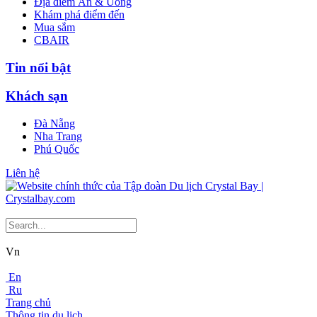
Địa điểm Ăn & Uống
Khám phá điểm đến
Mua sắm
CBAIR
Tin nổi bật
Khách sạn
Đà Nẵng
Nha Trang
Phú Quốc
Liên hệ
Vn
En
Ru
Trang chủ
Thông tin du lịch