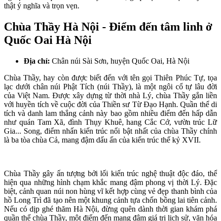
thật ý nghĩa và trọn vẹn.
Chùa Thầy Hà Nội - Điểm đến tâm linh ở
Quốc Oai Hà Nội
Địa chỉ:
Chân núi Sài Sơn, huyện Quốc Oai, Hà Nội
Chùa Thầy, hay còn được biết đến với tên gọi Thiên Phúc Tự, tọa
lạc dưới chân núi Phật Tích (núi Thầy), là một ngôi cổ tự lâu đời
của Việt Nam. Được xây dựng từ thời nhà Lý, chùa Thầy gắn liền
với huyền tích về cuộc đời của Thiền sư Từ Đạo Hạnh. Quần thể di
tích và danh lam thắng cảnh này bao gồm nhiều điểm đến hấp dẫn
như quán Tam Xã, đình Thụy Khuê, hang Cắc Cớ, vườn trúc Lữ
Gia... Song, điểm nhấn kiến trúc nổi bật nhất của chùa Thầy chính
là ba tòa chùa Cả, mang đậm dấu ấn của kiến trúc thế kỷ XVII.
Chùa Thầy gây ấn tượng bởi lối kiến trúc nghệ thuật độc đáo, thể
hiện qua những hình chạm khắc mang đậm phong vị thời Lý. Đặc
biệt, cảnh quan núi non hùng vĩ kết hợp cùng vẻ đẹp thanh bình của
hồ Long Trì đã tạo nên một khung cảnh tựa chốn bồng lai tiên cảnh.
Nếu có dịp ghé thăm Hà Nội, đừng quên dành thời gian khám phá
quần thể chùa Thầy, một điểm đến mang đậm giá trị lịch sử, văn hóa