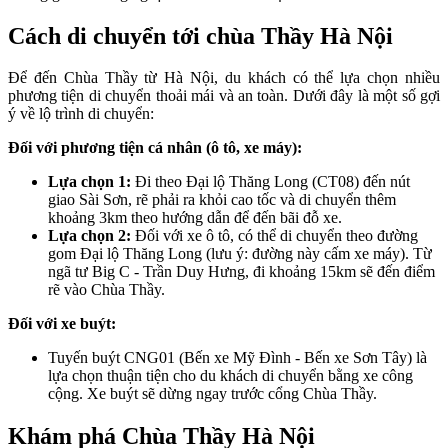
Cách di chuyển tới chùa Thầy Hà Nội
Để đến Chùa Thầy từ Hà Nội, du khách có thể lựa chọn nhiều
phương tiện di chuyển thoải mái và an toàn. Dưới đây là một số gợi
ý về lộ trình di chuyển:
Đối với phương tiện cá nhân (ô tô, xe máy):
Lựa chọn 1:
Đi theo Đại lộ Thăng Long (CT08) đến nút
giao Sài Sơn, rẽ phải ra khỏi cao tốc và di chuyển thêm
khoảng 3km theo hướng dẫn để đến bãi đỗ xe.
Lựa chọn 2:
Đối với xe ô tô, có thể di chuyển theo đường
gom Đại lộ Thăng Long (lưu ý: đường này cấm xe máy). Từ
ngã tư Big C - Trần Duy Hưng, đi khoảng 15km sẽ đến điểm
rẽ vào Chùa Thầy.
Đối với xe buýt:
Tuyến buýt CNG01 (Bến xe Mỹ Đình - Bến xe Sơn Tây) là
lựa chọn thuận tiện cho du khách di chuyển bằng xe công
cộng. Xe buýt sẽ dừng ngay trước cổng Chùa Thầy.
Khám phá Chùa Thầy Hà Nội