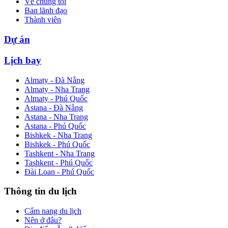
Về chúng tôi
Ban lãnh đạo
Thành viên
Dự án
Lịch bay
Almaty - Đà Nẵng
Almaty - Nha Trang
Almaty - Phú Quốc
Astana - Đà Nẵng
Astana - Nha Trang
Astana - Phú Quốc
Bishkek - Nha Trang
Bishkek - Phú Quốc
Tashkent - Nha Trang
Tashkent - Phú Quốc
Đài Loan - Phú Quốc
Thông tin du lịch
Cẩm nang du lịch
Nên ở đâu?