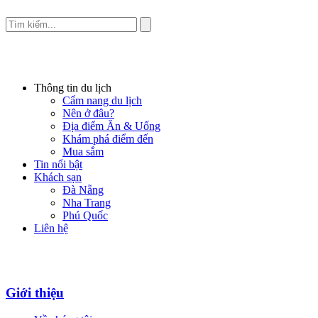
Thông tin du lịch
Cẩm nang du lịch
Nên ở đâu?
Địa điểm Ăn & Uống
Khám phá điểm đến
Mua sắm
Tin nổi bật
Khách sạn
Đà Nẵng
Nha Trang
Phú Quốc
Liên hệ
Giới thiệu