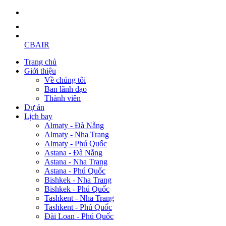
CBAIR
Trang chủ
Giới thiệu
Về chúng tôi
Ban lãnh đạo
Thành viên
Dự án
Lịch bay
Almaty - Đà Nẵng
Almaty - Nha Trang
Almaty - Phú Quốc
Astana - Đà Nẵng
Astana - Nha Trang
Astana - Phú Quốc
Bishkek - Nha Trang
Bishkek - Phú Quốc
Tashkent - Nha Trang
Tashkent - Phú Quốc
Đài Loan - Phú Quốc