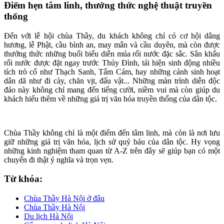
Điểm hẹn tâm linh, thưởng thức nghệ thuật truyền
thống
Đến với lễ hội chùa Thầy, du khách không chỉ có cơ hội dâng
hương, lễ Phật, cầu bình an, may mắn và cầu duyên, mà còn được
thưởng thức những buổi biểu diễn múa rối nước đặc sắc. Sân khấu
rối nước được đặt ngay trước Thủy Đình, tái hiện sinh động nhiều
tích trò cổ như Thạch Sanh, Tấm Cám, hay những cảnh sinh hoạt
dân dã như đi cày, chăn vịt, đấu vật... Những màn trình diễn độc
đáo này không chỉ mang đến tiếng cười, niềm vui mà còn giúp du
khách hiểu thêm về những giá trị văn hóa truyền thống của dân tộc.
Chùa Thầy không chỉ là một điểm đến tâm linh, mà còn là nơi lưu
giữ những giá trị văn hóa, lịch sử quý báu của dân tộc. Hy vọng
những kinh nghiệm tham quan từ A-Z trên đây sẽ giúp bạn có một
chuyến đi thật ý nghĩa và trọn vẹn.
Từ khóa:
Chùa Thầy Hà Nội ở đâu
Chùa Thầy Hà Nội
Du lịch Hà Nội