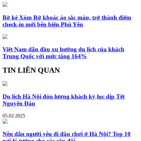
Bờ kè Xóm Rớ khoác áo sắc màu, trở thành điểm
check-in mới bên biển Phú Yên
Việt Nam dẫn đầu xu hướng du lịch của khách
Trung Quốc với mức tăng 164%
TIN LIÊN QUAN
Du lịch Hà Nội đón lượng khách kỷ lục dịp Tết
Nguyên Đán
05.02.2025
Nên dẫn người yêu đi đâu chơi ở Hà Nội? Top 10
nơi lý tưởng cho các cặp đôi