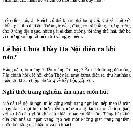
vách núi cao hiểm trở và chỉ có một mái che duy nhất.
Trên đỉnh núi, du khách có thể khám phá hang Cắc Cớ sâu hút với
nhiều giai thoại bí ẩn. Tương truyền, động có tới 9 tầng, tượng trưng
cho 9 tầng địa ngục, nhưng ít ai dám xuống tới tầng thứ hai, thứ ba
vì đường xuống rất hiểm trở và nguy hiểm.
Lễ hội Chùa Thầy Hà Nội diễn ra khi
nào?
Hằng năm, từ mùng 5 đến mùng 7 tháng 3 Âm lịch (trong đó mùng
7 là chính hội), lễ hội chùa Thầy lại tưng bừng diễn ra, thu hút hàng
ngàn du khách thập phương về trẩy hội, góp vui.
Nghi thức trang nghiêm, âm nhạc cuốn hút
Mở đầu lễ hội là nghi thức cúng Phật trang nghiêm, tiếp theo là màn
chạy đàn - một hình thức diễn xướng mang đậm màu sắc tôn giáo,
với sự hòa âm phối khí của nhiều nhạc cụ dân tộc. Tiếng hát kinh
của các nhà sư ngân vang, tạo nên một không gian trang nghiêm,
cuốn hút tăng ni, Phật tử và du khách.