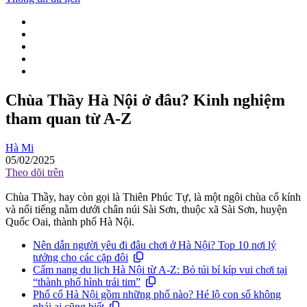
Chùa Thầy Hà Nội ở đâu? Kinh nghiệm
tham quan từ A-Z
Hà Mi
05/02/2025
Theo dõi trên
Chùa Thầy, hay còn gọi là Thiên Phúc Tự, là một ngôi chùa cổ kính
và nổi tiếng nằm dưới chân núi Sài Sơn, thuộc xã Sài Sơn, huyện
Quốc Oai, thành phố Hà Nội.
Nên dẫn người yêu đi đâu chơi ở Hà Nội? Top 10 nơi lý
tưởng cho các cặp đôi
Cẩm nang du lịch Hà Nội từ A-Z: Bỏ túi bí kíp vui chơi tại
“thành phố hình trái tim”
Phố cổ Hà Nội gồm những phố nào? Hé lộ con số không
phải ai cũng biết