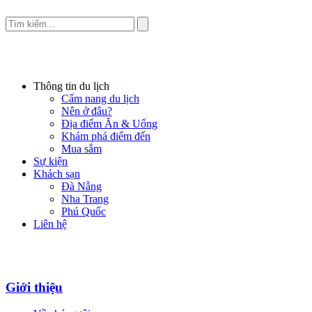
Thông tin du lịch
Cẩm nang du lịch
Nên ở đâu?
Địa điểm Ăn & Uống
Khám phá điểm đến
Mua sắm
Sự kiện
Khách sạn
Đà Nẵng
Nha Trang
Phú Quốc
Liên hệ
Giới thiệu