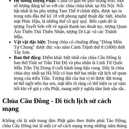
Hệ thống tượng Phật:
Chùa có gần 60 pho tượng tròn, một
số lượng đáng kể so với các chùa chùa khác tại Hà Nội. Nổi
bật nhất là ba pho tượng Tam Thế ở chính điện, được tạo ra
trong nửa đầu thế kỷ 18 với phong nghệ thuật đặc biệt, khuôn
mặt Phúc Hậu, là những thứ cổ quý quý. Bên cạnh đó là
tượng Tuyết Sơn với vẻ ngoài thanh tao thoát tục, tượng Quan
Âm Thiên Thủ Thiên Nhãn, tượng Di Lặc và các Thánh
Mẫu.
Vật vật đặc biệt:
Trong chùa có chuông đồng "Đông Môn
Tự Chung" được đúc vào năm Cảnh Thịnh thứ 8 (1800) thời
Tây Sơn.
Ban thờ độcg:
Điểm khác biệt nhất của chùa Cầu Đông là
ban thờ Thái sư Trần Thủ Độ và phu nhân là Linh Từ Quốc
Mẫu Trần Thị Dung ở cuối hành lang hậu cung. Đây là chùa
chùa duy nhất tại Hà Nội có ban thờ hai nhân vật lịch sử quan
trọng của triều Trần. Tượng đài của hai vị trí được đặt trong
tư thế ngồi trên tòa sen, mặt tiền rõ ràng có thể hiện ra sự sám
hối khi về già y cửa Phật, mang một ý nghĩa tâm linh sâu sắc.
Chùa Cầu Đông - Di tích lịch sử cách
mạng
Không chỉ là một trung tâm Phật giáo theo thiên phái Tào Động,
chùa Cầu Đông mà là một cơ sở cách mạng trong những năm tháng