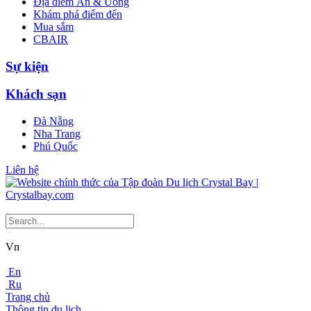
Địa điểm Ăn & Uống
Khám phá điểm đến
Mua sắm
CBAIR
Sự kiện
Khách sạn
Đà Nẵng
Nha Trang
Phú Quốc
Liên hệ
Vn
En
Ru
Trang chủ
Thông tin du lịch