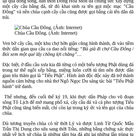
lại qua dòng sông, dân thôn Đông Hoa Môn đã chung sức xây dựng
một cây cầu bằng đá, từ đó khai sinh ra tên gọi mộc mạc "Cầu
Đông" và nền chùa cạnh cây cầu cũng được gọi bằng cái tên dân dã
trải.
Chùa Cầu Đông. (Ảnh: Internet)
Ven bờ cây cầu, một khu chợ hờn giận cũng hình thành, đi vào tiềm
thức dân gian qua câu ca dao nổi tiếng:
“Bà già đi chợ Cầu Đông
/
Bói xem một quẻ lấy chồng lợi chăng”…
Đặc biệt, ở đầu cầu xưa kia đã từng có một biểu tượng Phật dùng đá
trong tư thế ngồi xếp bằng, miệng luôn cười tủ tỉm nên được dân
gian trìu thăm gọi là "Tiếu Phật". Hình ảnh độc độc này đã trở thành
nguồn cảm hứng cho nhà thơ Ngô Ngọc Du sáng tác bài "Tiếu Phật
hành" trứ danh.
Thế nhưng, đến cuối thế kỷ 19, khi thực dân Pháp cho vũ đoạn
sông Tô Lịch để mở mang phố xá, cây cầu đá và cả pho tượng Tiếu
Phật cũng tăng biến mất, chỉ còn lại trong ký ức và tên gọi của chùa
chùa.
Dù tương truyền chùa có từ thời Lý và được Linh Từ Quốc Mẫu
Trần Thị Dung cho sửa sang thời Trần, những bằng chứng xác thực
nhất về lịch sử chùa là những tấm bia đá ghi lại những lần trùng tu