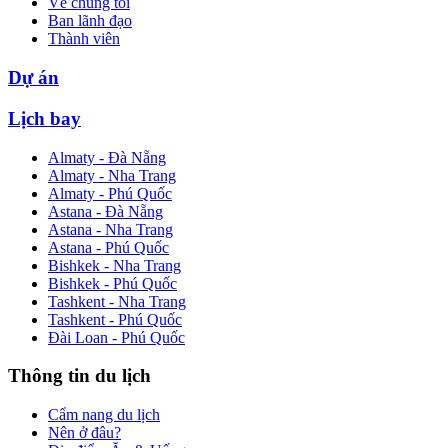
Về chúng tôi
Ban lãnh đạo
Thành viên
Dự án
Lịch bay
Almaty - Đà Nẵng
Almaty - Nha Trang
Almaty - Phú Quốc
Astana - Đà Nẵng
Astana - Nha Trang
Astana - Phú Quốc
Bishkek - Nha Trang
Bishkek - Phú Quốc
Tashkent - Nha Trang
Tashkent - Phú Quốc
Đài Loan - Phú Quốc
Thông tin du lịch
Cẩm nang du lịch
Nên ở đâu?