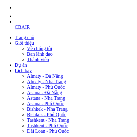
CBAIR
Trang chủ
Giới thiệu
Về chúng tôi
Ban lãnh đạo
Thành viên
Dự án
Lịch bay
Almaty - Đà Nẵng
Almaty - Nha Trang
Almaty - Phú Quốc
Astana - Đà Nẵng
Astana - Nha Trang
Astana - Phú Quốc
Bishkek - Nha Trang
Bishkek - Phú Quốc
Tashkent - Nha Trang
Tashkent - Phú Quốc
Đài Loan - Phú Quốc