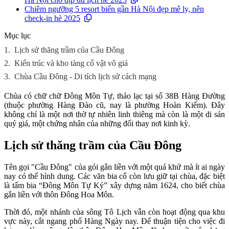
Chiêm ngưỡng 5 resort biển gần Hà Nội đẹp mê ly, nên
check-in hè 2025
Mục lục
1.
Lịch sử thăng trầm của Cầu Đông
2.
Kiến trúc và kho tàng cổ vật vô giá
3.
Chùa Cầu Đông - Di tích lịch sử cách mạng
Chùa có chữ chữ Đông Môn Tự, thảo lạc tại số 38B Hàng Đường
(thuộc phường Hàng Đào cũ, nay là phường Hoàn Kiếm). Đây
không chỉ là một nơi thờ tự nhiên linh thiêng mà còn là một di sản
quý giá, một chứng nhân của những đổi thay nơi kinh kỳ.
Lịch sử thăng trầm của Cầu Đông
Tên gọi "Cầu Đông" của gói gắn liền với một quá khứ mà ít ai ngày
nay có thể hình dung. Các văn bia cổ còn lưu giữ tại chùa, đặc biệt
là tấm bia “Đông Môn Tự Ký” xây dựng năm 1624, cho biết chùa
gắn liền với thôn Đông Hoa Môn.
Thời đó, một nhánh của sông Tô Lịch vẫn còn hoạt động qua khu
vực này, cắt ngang phố Hàng Ngày nay. Để thuận tiện cho việc đi