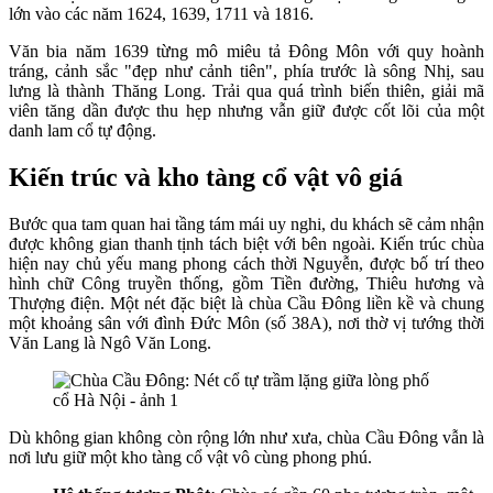
lớn vào các năm 1624, 1639, 1711 và 1816.
Văn bia năm 1639 từng mô miêu tả Đông Môn với quy hoành
tráng, cảnh sắc "đẹp như cảnh tiên", phía trước là sông Nhị, sau
lưng là thành Thăng Long. Trải qua quá trình biến thiên, giải mã
viên tăng dần được thu hẹp nhưng vẫn giữ được cốt lõi của một
danh lam cổ tự động.
Kiến trúc và kho tàng cổ vật vô giá
Bước qua tam quan hai tầng tám mái uy nghi, du khách sẽ cảm nhận
được không gian thanh tịnh tách biệt với bên ngoài. Kiến trúc chùa
hiện nay chủ yếu mang phong cách thời Nguyễn, được bố trí theo
hình chữ Công truyền thống, gồm Tiền đường, Thiêu hương và
Thượng điện. Một nét đặc biệt là chùa Cầu Đông liền kề và chung
một khoảng sân với đình Đức Môn (số 38A), nơi thờ vị tướng thời
Văn Lang là Ngô Văn Long.
Dù không gian không còn rộng lớn như xưa, chùa Cầu Đông vẫn là
nơi lưu giữ một kho tàng cổ vật vô cùng phong phú.