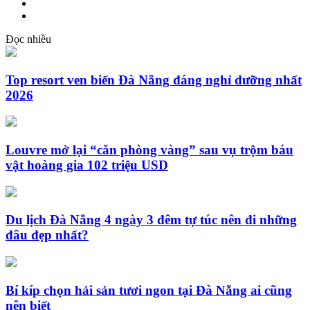
Đọc nhiều
Top resort ven biển Đà Nẵng đáng nghỉ dưỡng nhất
2026
Louvre mở lại “căn phòng vàng” sau vụ trộm báu
vật hoàng gia 102 triệu USD
Du lịch Đà Nẵng 4 ngày 3 đêm tự túc nên đi những
đâu đẹp nhất?
Bí kíp chọn hải sản tươi ngon tại Đà Nẵng ai cũng
nên biết